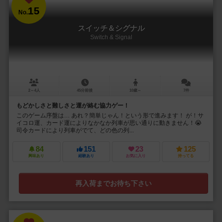
15
No.
スイッチ＆シグナル
Switch & Signal
2～4人
45分前後
10歳～
7件
もどかしさと難しさと運が絡む協力ゲー！
このゲーム序盤は… あれ？簡単じゃん！という形で進みます！ が！サ
イコロ運、カード運によりなかなか列車が思い通りに動きません！😭
司令カードにより列車がでて、どの色の列...
84
151
23
125
興味あり
経験あり
お気に入り
持ってる
再入荷までお待ち下さい