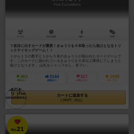
Five Cucumbers
2～6人
25分前後
8歳～
39件
７枚目に出すカードが重要！きゅうりを６本取ったら負けとなるトリ
ックテイキングゲーム！！
１から１５の数字と１から５本のきゅうりが描かれたカードゲームで
す。このカードに描かれているきゅうりを６本以上獲得してしまうと
負けとなります。 山札をシャッフルし、各プレ...
463
3144
527
1840
興味あり
経験あり
お気に入り
持ってる
カートに追加する
1,980円（税込）
21
No.