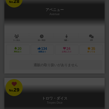
28
No.
アベニュー
Avenue
1～10人
15～30分
8歳～
2件
20
134
24
35
興味あり
経験あり
お気に入り
持ってる
通販の取り扱いがありません
29
No.
トロワ・ダイス
Troyes Dice