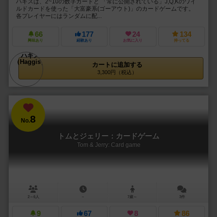
ハギスは、2~10の数字カードと 「常に公開されている」J,Q,Kのワイ
ルドカードを使った「大富豪系(ゴーアウト)」のカードゲームです。
各プレイヤーにはランダムに配...
66
177
24
134
興味あり
経験あり
お気に入り
持ってる
カートに追加する
3,300円（税込）
8
No.
トムとジェリー：カードゲーム
Tom & Jerry: Card game
2～6人
－
7歳～
3件
9
67
8
86