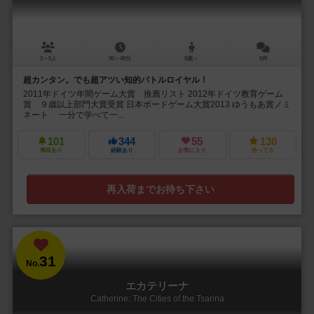
2～5人
30～40分
8歳～
5件
超カンタン。でも超アツい知的バトルロイヤル！
2011年ドイツ年間ゲーム大賞 推薦リスト 2012年ドイツ教育ゲーム
賞 ９歳以上部門大賞受賞 日本ボードゲーム大賞2013 ゆうもあ賞ノミ
ネート 一分で学べて一...
101
344
55
130
興味あり
経験あり
お気に入り
持ってる
再入荷までお待ち下さい
31
No.
エカテリーナ
Catherine: The Cities of the Tsarina