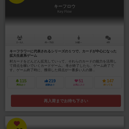
キーフロウ
Key Flow
2～6人
45～75分
14歳～
4件
キーフラワーに代表されるシリーズの１つで、カードが中心になった
拡大生産系ゲーム
村カードをどんどん拡充していって、それらのカードの能力を活用し
て得点を稼いでいくカードゲーム。 冬が終了したら、ゲーム終了で
す。ゲーム終了時に、獲得した得点が一番多い人の勝...
115
219
51
147
興味あり
経験あり
お気に入り
持ってる
再入荷までお待ち下さい