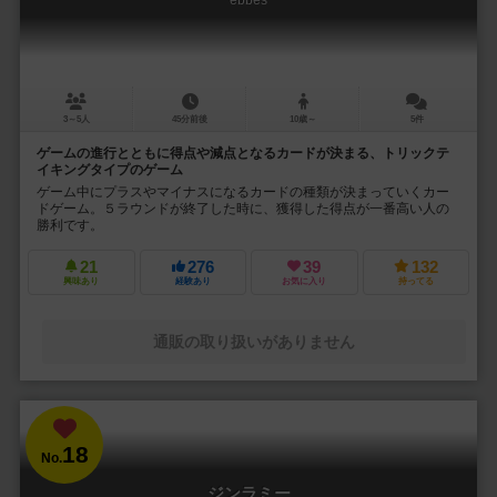
3～5人
45分前後
10歳～
5件
ゲームの進行とともに得点や減点となるカードが決まる、トリックテ
イキングタイプのゲーム
ゲーム中にプラスやマイナスになるカードの種類が決まっていくカー
ドゲーム。５ラウンドが終了した時に、獲得した得点が一番高い人の
勝利です。
21
276
39
132
興味あり
経験あり
お気に入り
持ってる
通販の取り扱いがありません
18
No.
ジンラミー