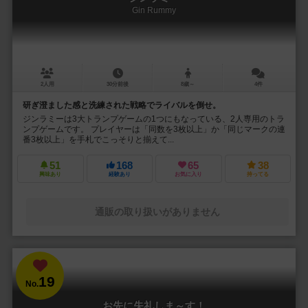
Gin Rummy
2人用
30分前後
8歳～
4件
研ぎ澄ました感と洗練された戦略でライバルを倒せ。
ジンラミーは3大トランプゲームの1つにもなっている、2人専用のトラ
ンプゲームです。 プレイヤーは「同数を3枚以上」か「同じマークの連
番3枚以上」を手札でこっそりと揃えて...
51
168
65
38
興味あり
経験あり
お気に入り
持ってる
通販の取り扱いがありません
19
No.
お先に失礼しま～す！