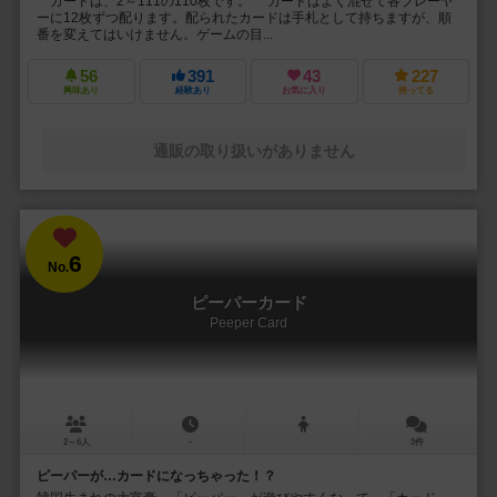
カードは、2～111の110枚です。 カードはよく混ぜて各プレーヤ
ーに12枚ずつ配ります。配られたカードは手札として持ちますが、順
番を変えてはいけません。ゲームの目...
56
391
43
227
興味あり
経験あり
お気に入り
持ってる
通販の取り扱いがありません
6
No.
ピーパーカード
Peeper Card
2～6人
－
3件
ピーパーが…カードになっちゃった！？