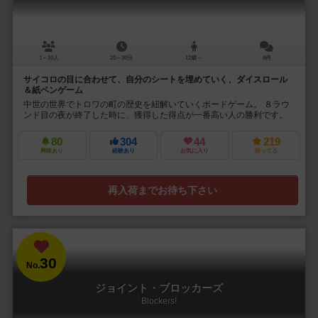
1～10人
20～30分
12歳～
8件
サイコロの目に合わせて、自分のシートを埋めていく、ダイスロール
＆紙ペンゲーム
中世の世界でトロワの町の歴史を紐解いていくボードゲーム。 ８ラウ
ンド目の夜が終了した時に、獲得した得点が一番高い人の勝利です。
80
304
44
219
興味あり
経験あり
お気に入り
持ってる
再入荷までお待ち下さい
30
No.
ジョイント・ブロッカーズ
Blockers!