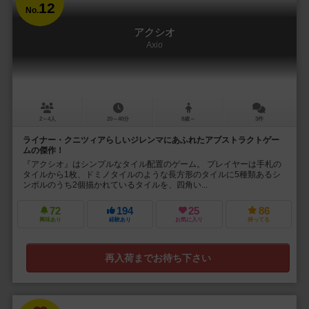
12
No.
アクシオ
Axio
2～4人
20～40分
8歳～
3件
ライナー・クニツィアらしいジレンマにあふれたアブストラクトゲー
ムの傑作！
『アクシオ』はシンプルなタイル配置のゲーム。 プレイヤーは手札の
タイルから1枚、ドミノタイルのような長方形のタイルに5種類あるシ
ンボルのうち2個描かれているタイルを、四角い...
72
194
25
86
興味あり
経験あり
お気に入り
持ってる
再入荷までお待ち下さい