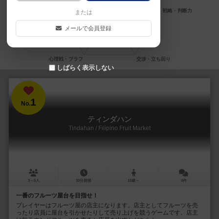
または
メールで会員登録
しばらく表示しない
1
No.
ティンダハン
Tindahan / Filipino Fruit Market
3～5人
30分前後
10歳～
4件
一番のフルーツ屋台を目指せ！
プレイヤーはフルーツ屋の店主になります。店主としてフルーツを売
ったり店員に屋台を引かせたりして売り上げを競うゲームです。店主