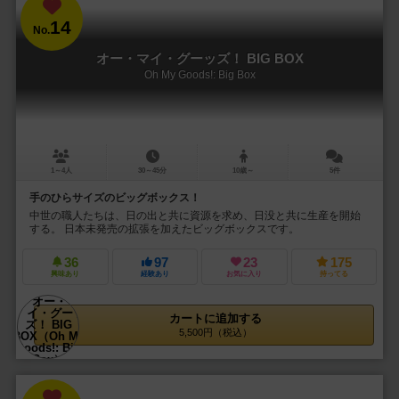
14
No.
オー・マイ・グーッズ！ BIG BOX
Oh My Goods!: Big Box
1～4人
30～45分
10歳～
5件
手のひらサイズのビッグボックス！
中世の職人たちは、日の出と共に資源を求め、日没と共に生産を開始
する。 日本未発売の拡張を加えたビッグボックスです。
36
97
23
175
興味あり
経験あり
お気に入り
持ってる
カートに追加する
5,500円（税込）