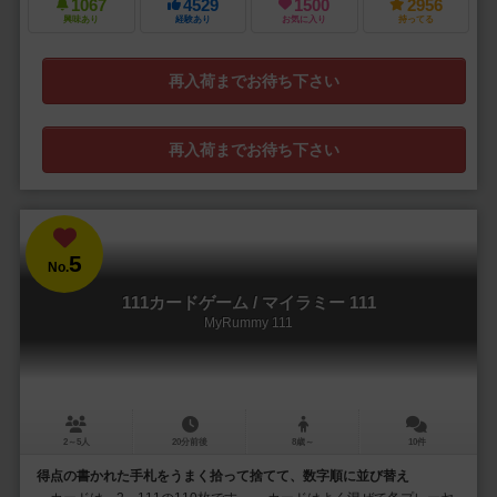
1067
4529
1500
2956
興味あり
経験あり
お気に入り
持ってる
再入荷までお待ち下さい
再入荷までお待ち下さい
5
No.
111カードゲーム / マイラミー 111
MyRummy 111
2～5人
20分前後
8歳～
10件
得点の書かれた手札をうまく拾って捨てて、数字順に並び替え