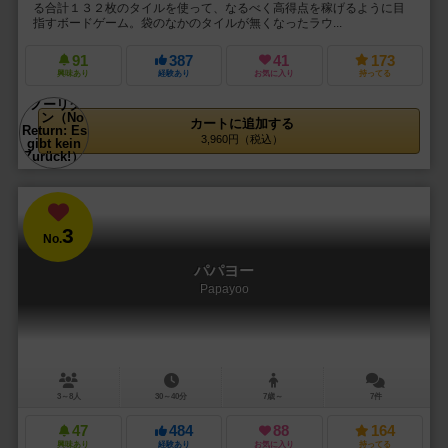
る合計１３２枚のタイルを使って、なるべく高得点を稼げるように目
指すボードゲーム。袋のなかのタイルが無くなったラウ...
91
387
41
173
興味あり
経験あり
お気に入り
持ってる
カートに追加する
3,960円（税込）
3
No.
パパヨー
Papayoo
3～8人
30～40分
7歳～
7件
47
484
88
164
興味あり
経験あり
お気に入り
持ってる