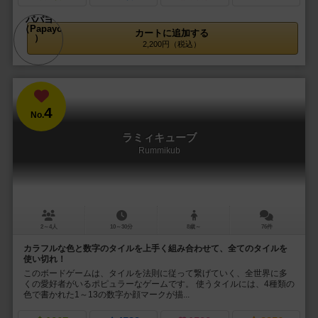
カートに追加する
2,200円（税込）
4
No.
ラミィキューブ
Rummikub
2～4人
10～30分
8歳～
76件
カラフルな色と数字のタイルを上手く組み合わせて、全てのタイルを
使い切れ！
このボードゲームは、タイルを法則に従って繋げていく、全世界に多
くの愛好者がいるポピュラーなゲームです。 使うタイルには、4種類の
色で書かれた1～13の数字か顔マークが描...