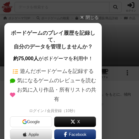
ログイン
閉じる
ボドゲーマTOP
ボードゲームの検索
金星の商人の通販/商品詳細
作品デ
ボードゲームのプレイ履歴を記録し
て、
金星の商人
自分のデータを管理しませんか？
次のおすすめボードゲーム
約75,000人
がボドゲーマを利用中！
遊んだボードゲームを記録する
3
4
9
トップ
画像
動画
レビュー
カフェ
気になるゲームのレビューを読む
『金星の商人』が好きな方へのおすすめ
お気に入り作品・所有リストの共
このゲームのトップページで投票された「プレイ感の評価」をもとに、傾向
有
が近いボードゲームをランキング形式で紹介します。
※リストには一定の投票数がある作品のみを表示しています
ログイン / 会員登録（10秒）
Google
X
Apple
Facebook