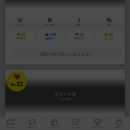
2～4人
30～45分
8歳～
3件
42
178
35
88
興味あり
経験あり
お気に入り
持ってる
通販の取り扱いがありません
32
No.
コリントス
Corinth