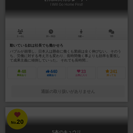
I Will Go Home First!
2～4人
20～30分
8歳～
7件
動いている奴は社長でも働かせろ
バブルが崩壊し、日本人は懸命に働くも業績は全く伸びない。 そのう
ち、労働に対する考え方も変わり、長時間働く事よりも効率を重視し
て成果主義に傾倒していった。 それでも長時間...
48
440
33
241
興味あり
経験あり
お気に入り
持ってる
通販の取り扱いがありません
20
No.
5本のキュウリ