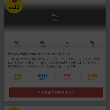
13
No.
モウ
Mow
2～10人
15分前後
7歳～
8件
大人から子供まで楽しめる牛追いカードゲーム
“MOW”とは牛の鳴き声のこと。プレイヤーは農夫になります。野原
にいる牛たちを集めて、厩舎に入れる牛の群れを作ります。しかし、
牛の中にはハエがたかっているものがあり、その牛...
55
315
37
226
興味あり
経験あり
お気に入り
持ってる
再入荷までお待ち下さい