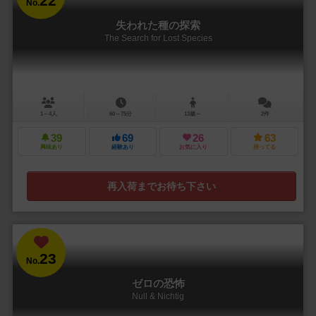
22
No.
失われた種の探索
The Search for Lost Species
1～4人
60～75分
13歳～
2件
39
69
26
63
興味あり
経験あり
お気に入り
持ってる
再入荷までお待ち下さい
23
No.
ゼロの恐怖
Null & Nichtig