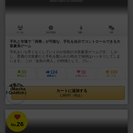
Marchant of Goldfish
2～6人
20分前後
8歳～
6件
手札と市場で「両替」が可能な、手札を自分でコントロールできる大
富豪系ゲーム
手札をいち早くなくしていくのが目的の大富豪系ゲームです。 しか
し、普通の大富豪だと手札を配られた時点で強弱はハッキリしてしま
います。 この「金魚の商人」の特徴として、プレ...
33
124
16
109
興味あり
経験あり
お気に入り
持ってる
カートに追加する
1,980円（税込）
26
No.