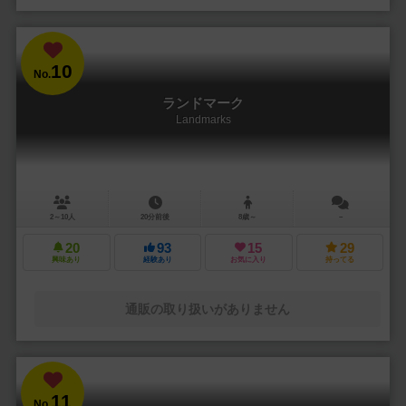
10
No.
ランドマーク
Landmarks
2～10人
20分前後
8歳～
－
20
93
15
29
興味あり
経験あり
お気に入り
持ってる
通販の取り扱いがありません
11
No.