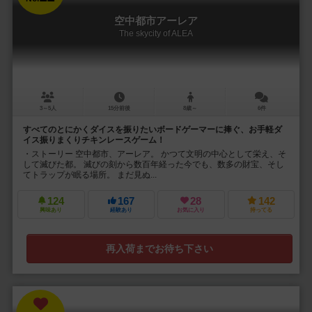
空中都市アーレア
The skycity of ALEA
3～5人
15分前後
8歳～
6件
すべてのとにかくダイスを振りたいボードゲーマーに捧ぐ、お手軽ダ
イス振りまくりチキンレースゲーム！
・ストーリー 空中都市、アーレア。 かつて文明の中心として栄え、そ
して滅びた都。 滅びの刻から数百年経った今でも、数多の財宝、そし
てトラップが眠る場所。 まだ見ぬ...
124
167
28
142
興味あり
経験あり
お気に入り
持ってる
再入荷までお待ち下さい