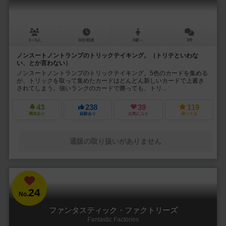
3～5人
30分前後
8歳～
3件
ノンスートノントランプのトリックテイキング。（トリテといわな
い、とか言わない）
ノンスートノントランプのトリックテイキング。5色のカードを集める
が、トリックを取って集めたカードはどんどん新しいカードで上書き
されてしまう。強いランクのカードで勝っても、トリ...
43
238
39
119
興味あり
経験あり
お気に入り
持ってる
通販の取り扱いがありません
24
No.
ファンタスティック・ファクトリーズ
Fantastic Factories