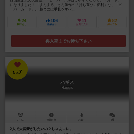
韓国生まれの大富豪、「ピーパー」が遊びやすくなって、「カード」
になりました！ 「まんまる」さん製作の「持ち運びに便利」な、「ピ
ーパーカード」。 勝つには手札をすべ...
24
106
11
82
興味あり
経験あり
お気に入り
持ってる
再入荷までお待ち下さい
7
No.
ハギス
Haggis
2～4人
45分前後
14歳～
2件
2人で大富豪がしたいの？じゃあコレ。