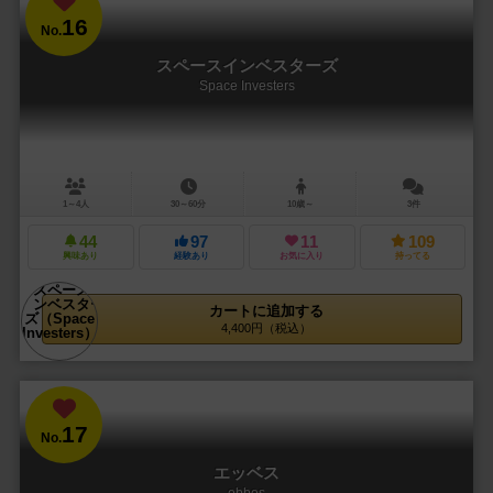
16
No.
スペースインベスターズ
Space Investers
1～4人
30～60分
10歳～
3件
44
97
11
109
興味あり
経験あり
お気に入り
持ってる
カートに追加する
4,400円（税込）
17
No.
エッベス
ebbes