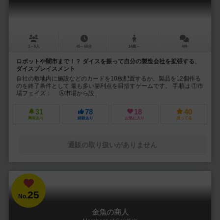
1～5人
45～60分
14歳～
4件
ロボットや闇市まで！？ ダイスを振って自分の製造会社を拡張する、
ダイスプレイスメント
自社の敷地内に施設などのカードを10枚配置するか、製品を12個作る
のを終了条件として 最も多い勝利点を目指すゲームです。 手順は ①市
場フェイズ： Ⓐ市場から設...
31
78
18
40
興味あり
経験あり
お気に入り
持ってる
通販の取り扱いがありません
25
No.
金魚の商人