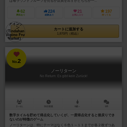
は毎ラウンドフルーツを売るか店員を出すかどちらか一...
62
224
21
197
興味あり
経験あり
お気に入り
持ってる
カートに追加する
1,870円（税込）
2
No.
ノーリターン
No Return: Es gibt kein Zurück!
2～4人
30分前後
8歳～
5件
数字タイルを貯めて得点化していくが、一度得点化すると後戻りでき
ないのが特徴のゲーム
ノーリターンは、特にテーマはなく６色１～１１までが各２枚ずつあ