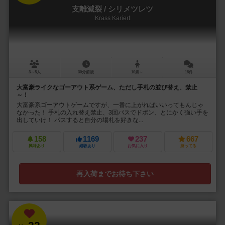
支離滅裂 / シリメツレツ
Krass Kariert
3～5人
30分前後
10歳～
18件
大富豪ライクなゴーアウト系ゲーム、ただし手札の並び替え、禁止
～！
大富豪系ゴーアウトゲームですが、一番に上がればいいってもんじゃ
なかった！ 手札の入れ替え禁止、3回パスでドボン、とにかく強い手を
出していけ！ パスすると自分の場札を好きな...
158
1169
237
667
興味あり
経験あり
お気に入り
持ってる
再入荷までお待ち下さい