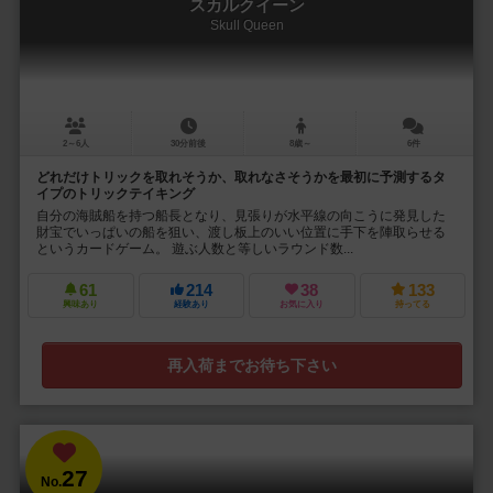
スカルクイーン
Skull Queen
2～6人
30分前後
8歳～
6件
どれだけトリックを取れそうか、取れなさそうかを最初に予測するタ
イプのトリックテイキング
自分の海賊船を持つ船長となり、見張りが水平線の向こうに発見した
財宝でいっぱいの船を狙い、渡し板上のいい位置に手下を陣取らせる
というカードゲーム。 遊ぶ人数と等しいラウンド数...
61
214
38
133
興味あり
経験あり
お気に入り
持ってる
再入荷までお待ち下さい
27
No.