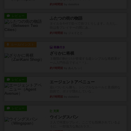
約3時間前
by daisdice
レビュー
ふたつの街の物語
タイルを4×4で並べて街づくりします。ただし、
街は各プレイヤーの間にあ...
約7時間前
by ジェイとと
ルール/インスト
画像付き
ざりかに将棋
３種類の駒だけが登場する超シンプルな将棋系ゲ
ーム入門作品です♪(＾＾)...
約7時間前
by あんちっく
レビュー
エージェントアベニュー
追いついたら勝ち。シンプルなルールと直感的な
目的で、ボドゲ慣れしていな...
約7時間前
by daisdice
レビュー
充実
ウイングスパン
２人で何度かプレイ。ここでも指摘されているよ
うに、一部強力な鳥(カラス...