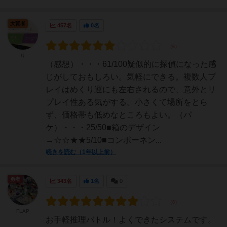
大賢者
457名
0名
り
（感想）・・・61/100疑似的に探偵になった感
じがしておもしろい。気軽にできる。複数人プ
レイはめくり運にも左右されるので、意外とリ
プレイ性ある気がする。小さくて場所をとら
ず、価格帯も低めなところもよい。（パ
ケ）・・・25/50■箱のデザイン
→☆☆★★5/10■コンポーネン...
続きを読む（1年以上前）
勇者
343名
1名
0
FLAP
お手軽推理バトル！よくできたシステムです。