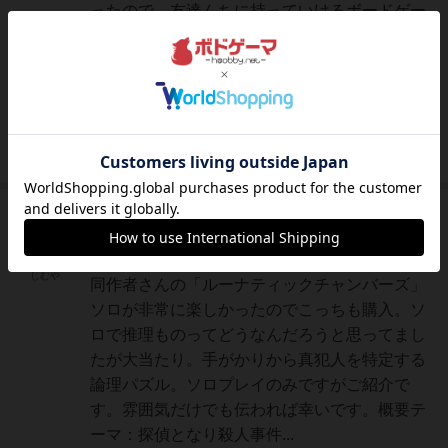
ったので、友達んちに持っていけるボードゲー
ムほしいな～と思って探していました。私が
元々ミステリー系が好きなのでこちらの購入を
決めましたが、予想通りの面白さでした。ルー
ルもシンプルでわかりやすい。結構スムーズに
ゲームが進んでいくので、...
続きを読む（2年以上前）
神
1590名
8名
0
充実
レーティングが非公開に設定されたユーザー
じむや
同作者さんの「ルーナティックチャンバーズ」
ソロが非常に楽しかったのでこっちも購入。ソ
ロで推理ものってどうなんだろうと思ってまし
たが大当たり。手がかりから真犯人を特定する
論理パズル。ソロプレイのみですがご紹介で
す。雰囲気だけでも伝われば幸いです。概要テ
ーマ：探偵となり殺人事件...