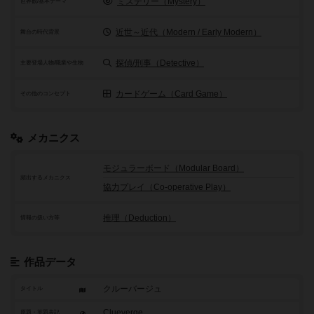
ミステリー（Mystery）
世界観/基本テーマ
近世～近代（Modern / Early Modern）
舞台の時代背景
探偵/刑事（Detective）
主要登場人物/職業や生物
カードゲーム（Card Game）
その他のコンセプト
メカニクス
モジュラーボード（Modular Board）
頻出するメカニクス
協力プレイ（Co-operative Play）
推理（Deduction）
情報の扱い方等
作品データ
クルーバージュ
タイトル
Clueverge
原題・英題表記