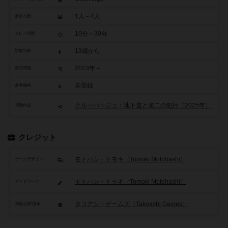
1人～4人
参加人数
10分～30分
プレイ時間
13歳から
対象年齢
2023年～
発売時期
未登録
参考価格
クルーバージュ：地下道と第二の犯行（2025年）
関連作品
クレジット
モトハシ・トモキ（Tomoki Motohashi）
ゲームデザイン
モトハシ・トモキ（Tomoki Motohashi）
アートワーク
タコアシ・ゲームズ（Takoashi Games）
関連企業/団体