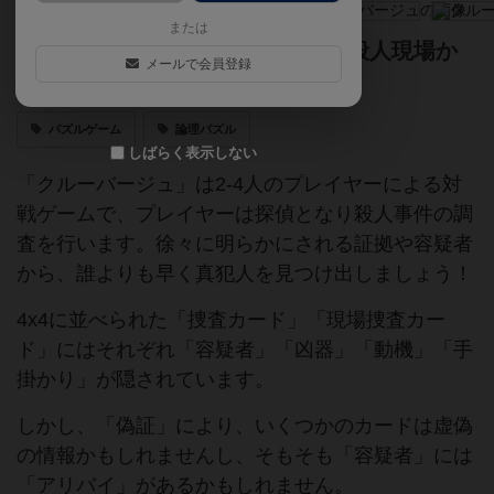
または
探偵となり、ランダム生成された殺人現場か
メールで会員登録
ら誰よりも早く犯人を見つけ出せ！
パズルゲーム
論理パズル
しばらく表示しない
「クルーバージュ」は2-4人のプレイヤーによる対
戦ゲームで、プレイヤーは探偵となり殺人事件の調
査を行います。徐々に明らかにされる証拠や容疑者
から、誰よりも早く真犯人を見つけ出しましょう！
4x4に並べられた「捜査カード」「現場捜査カー
ド」にはそれぞれ「容疑者」「凶器」「動機」「手
掛かり」が隠されています。
しかし、「偽証」により、いくつかのカードは虚偽
の情報かもしれませんし、そもそも「容疑者」には
「アリバイ」があるかもしれません。