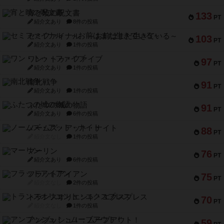
宵と暁の呪文書
133
PT
紹介文あり
8件の投稿
セミファイナル ～お前はまだ生きている～
103
PT
紹介文あり
1件の投稿
ワン・トゥ・ファイブ
97
PT
紹介文あり
1件の投稿
南北戦争
91
PT
紹介文あり
1件の投稿
ふたつの城の物語
91
PT
紹介文あり
6件の投稿
ノームズ・アット・ナイト
88
PT
紹介文なし
1件の投稿
マーリン
76
PT
紹介文あり
6件の投稿
フラットアイアン
75
PT
紹介文なし
2件の投稿
トランスオリエント・エクスプレス
70
PT
紹介文なし
1件の投稿
アンブッシュ！：ムーブアウト！
59