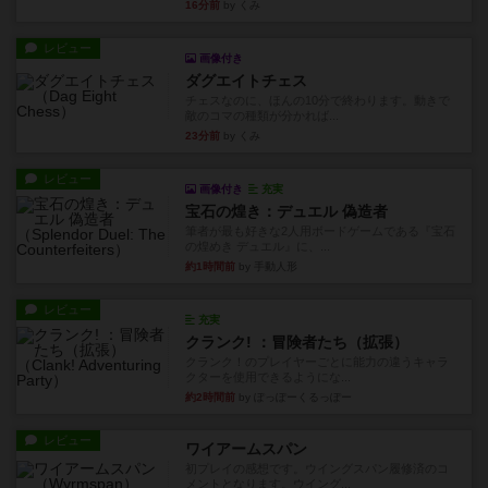
16分前
by くみ
レビュー
画像付き
ダグエイトチェス
チェスなのに、ほんの10分で終わります。動きで
敵のコマの種類が分かれば...
23分前
by くみ
レビュー
画像付き
充実
宝石の煌き：デュエル 偽造者
筆者が最も好きな2人用ボードゲームである『宝石
の煌めき デュエル』に、...
約1時間前
by 手動人形
レビュー
充実
クランク! ：冒険者たち（拡張）
クランク！のプレイヤーごとに能力の違うキャラ
クターを使用できるようにな...
約2時間前
by ぽっぽーくるっぽー
レビュー
ワイアームスパン
初プレイの感想です。ウイングスパン履修済のコ
メントとなります。ウイング...