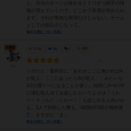
と、自分のターンが終わると１つずつ相手の情
報が増えていくので、どこかで直感が求められ
ます。それが単純な推理だけじゃない、ゲーム
としての面白さになって...
続きを読む（6ヶ月前）
大賢者
721名
3名
0
充実
ネロ
ソロだと、最終的に「あれがここに無ければA
が犯人。ここにあったらBが犯人。」みたいな
1/2の運ゲーになることが多い。純粋に4×4の中
に潜む犯人当てを楽しむというよりは「うわ
ー！そっちだったかー！」も楽しめる人向けか
も。2人で対戦した際も、4回戦中3回が国外逃
亡。さすがに「ま...
続きを読む（8ヶ月前）