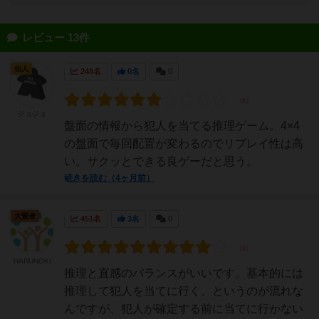
レビュー 13件
仙人
248名
0名
0
ジョジョ
盤面の情報から犯人を当てる推理ゲーム。4×4
の盤面で毎回配置が変わるのでリプレイ性は高
い。サクッとできる良ゲーだと思う。
続きを読む（4ヶ月前）
大賢者
451名
3名
0
HARUNOKI
推理と直感のバランスがいいです。基本的には
推理して犯人を当てに行く、というのが流れな
んですが、犯人が確定する前に当てに行かない