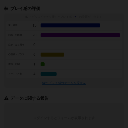
プレイ感の評価
トグルスイッチを押すとプレイ感（
※
）の投票ができます
15
運・確率
20
戦略・判断力
0
交渉・立ち回り
6
心理戦・ブラフ
1
攻防・戦闘
4
アート・外見
似たプレイ感のゲームを探す→
データに関する報告
ログインするとフォームが表示されます