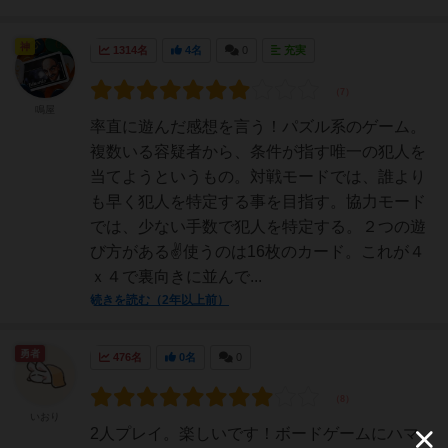
神
1314名
4名
0
充実
鳴屋
率直に遊んだ感想を言う！パズル系のゲーム。
複数いる容疑者から、条件が指す唯一の犯人を
当てようというもの。対戦モードでは、誰より
も早く犯人を特定する事を目指す。協力モード
では、少ない手数で犯人を特定する。２つの遊
び方がある✌使うのは16枚のカード。これが４
ｘ４で裏向きに並んで...
続きを読む（2年以上前）
勇者
476名
0名
0
いおり
2人プレイ。楽しいです！ボードゲームにハマ