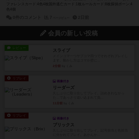
ファレンスカード:4色4枚国外逃亡カード:1枚ルールカード:8枚探偵ポーン:4
色4個
0件のコメント
7
2日前
ページビュー
会員の新しい投稿
レビュー
スライプ
メインコマ一つサブコマ四つでそれぞれプレイし
ます。動かし方はコマか壁に...
2分前
by くみ
リプレイ
画像付き
リーダーズ
久しぶりに取り出してプレイ。詰めきれなかっ
た…であっさり追い込まれて負...
11分前
by くみ
リプレイ
画像付き
ブリックス
久しぶりに取り出してプレイ。記号担当と色担当
に分かれてプレイ。あかんか...