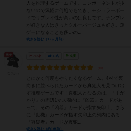
人を推理するゲームです。コンポーネントが少
ないので気軽に何処でもでき、モジュラーボー
ドでリプレイ性が高いのは良しです。ナンプレ
が好きな人はきっとクルーバージュも好き。運
ゲーになることも多いの...
続きを読む（12ヶ月前）
勇者
718名
11名
充実
なつかわ
とにかく何度もやりたくなるゲーム。4×4で裏
向きに並べられたカードから真犯人を見つけ出
す推理ゲームです！真犯人となるのは、『手が
かり』の周辺1マス圏内に『凶器』カードがあ
って、その『凶器』カードが指す矢印上、さら
に『動機』カードが指す矢印上の列内にある
『容疑者』カードが真犯...
続きを読む（約1年前）