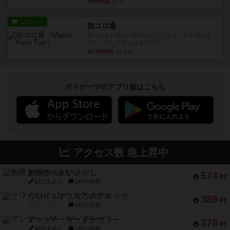
約8時間前
by S
レビュー
街コロ通
街コロとの違いは初めから二つサイコロを振れる
など、少しの違いはあるけれ...
約13時間前
by くみ
ボドゲーマのアプリ版はこちら
アクセス数 急上昇中
無限まちがいさがし
574
PT
紹介文あり
2件の投稿
リワイルド：サウスアメリカ
389
PT
紹介文なし
2件の投稿
アンダー・ザ・テーブラー
378
PT
紹介文あり
1件の投稿