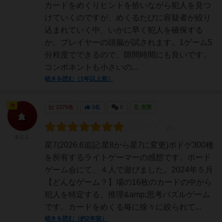
カードをめくりヒントを拾いながら犯人を見つ
けていくのですが、めくるたびに容疑者が絞り
込まれていく中、いかに早く犯人を確保する
か、プレイヤーの頭脳が試されます。1ゲーム5
分程度でできるので、隙間時間にも良いです。
コンポネントも小さいの...
続きを読む（1年以上前）
神
1279名
3名
0
充実
おとん
星7(2026.6追記:星8から星7に変更)ボドゲ300種
を所有するライトゲーマーの感想です。ボード
ゲーム会にて、４人で遊びました。2024年５月
【どんなゲーム？】場の16枚のカードの中から
犯人を特定する、推理&amp;思考パズルゲーム
です。カードをめくる毎に徐々に絞られて...
続きを読む（約2年前）