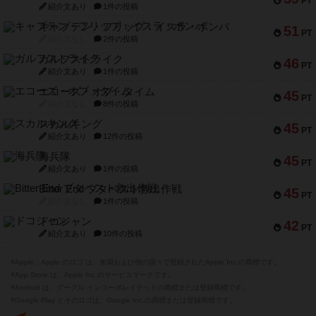
PT
紹介文あり
1件の投稿
キャプテン・フリップ：イスラ・ボンバ
51
PT
紹介文なし
2件の投稿
ガルフストライク
46
PT
紹介文あり
1件の投稿
エコーズ・オブ・タイム
45
PT
紹介文なし
8件の投稿
スカルキング
45
PT
紹介文あり
12件の投稿
海兵隊
45
PT
紹介文あり
1件の投稿
Bitter End ブタペスト救出作戦
45
PT
紹介文なし
1件の投稿
ドコジャン
42
PT
紹介文あり
10件の投稿
※Apple、Apple のロゴ は、米国および他の国々で登録されたApple Inc.の商標です。
※App Store は、Apple Inc.のサービスマークです。
※Android は、グーグル インコーポレイテッドの商標または登録商標です。
※Google Play とそのロゴは、Google Inc.の商標または登録商標です。