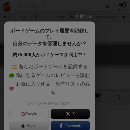
ログイン
閉じる
ボドゲーマTOP
ボードゲームの検索
クルーバージュの通販/商品詳細
作
ボードゲームのプレイ履歴を記録し
て、
自分のデータを管理しませんか？
クルーバージュ
約75,000人
がボドゲーマを利用中！
Clueverge
遊んだボードゲームを記録する
気になるゲームのレビューを読む
お気に入り作品・所有リストの共
有
6
13
17
トップ
画像
動画
レビュー
カフェ
ログイン / 会員登録（10秒）
Google
X
Apple
Facebook