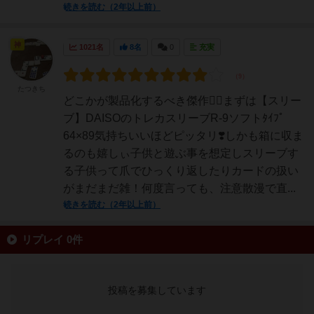
続きを読む（2年以上前）
神
1021名
8名
0
充実
たつきち
どこかが製品化するべき傑作🕵️‍♀️まずは【スリー
ブ】DAISOのトレカスリーブR-9ソフトﾀｲﾌﾟ
64×89気持ちいいほどピッタリ❣️しかも箱に収ま
るのも嬉しぃ子供と遊ぶ事を想定しスリーブす
る子供って爪でひっくり返したりカードの扱い
がまだまだ雑！何度言っても、注意散漫で直...
続きを読む（2年以上前）
リプレイ 0件
投稿を募集しています