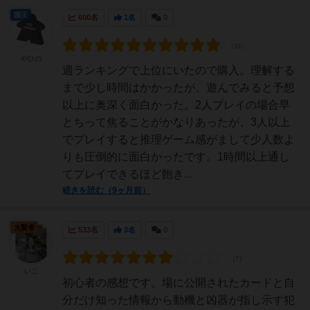
国王
600名
1名
0
やひの
週ランキングで上位にいたので購入。理解する
まで少し時間はかかったが、遊んでみると予想
以上に奥深く面白かった。2人プレイの場合早
とちって焦ることがかなりあったが、3人以上
でプレイすると推理ゲーム感がまして少人数よ
りも圧倒的に面白かったです。1時間以上通し
てプレイできるほど飽き...
続きを読む（9ヶ月前）
大賢者
533名
3名
0
いこ
初心者の感想です。場に公開されたカードと自
分だけ知った情報から動機と凶器が指し示す犯