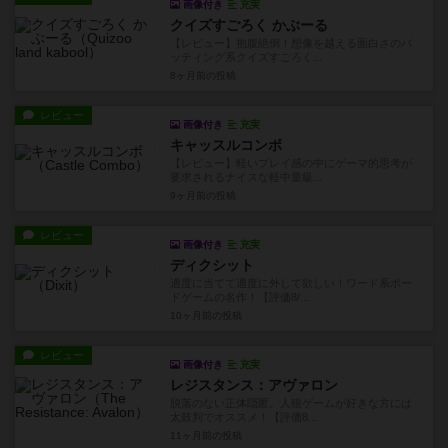
画像付き
充実
クイズすごろく かぶーる
【レビュー】抱腹絶倒！想像を越える面白さのバ
ッティング系クイズすごろく...
8ヶ月前
の投稿
レビュー
画像付き
充実
キャッスルコンボ
【レビュー】軽いプレイ感の中にゲーマ的思考が
要求されるナイスな軽中量級...
9ヶ月前
の投稿
レビュー
画像付き
充実
ディクシット
適度に当てて適度に外して欲しい！ワード系ボー
ドゲームの名作！【評価8/...
10ヶ月前
の投稿
レビュー
画像付き
充実
レジスタンス：アヴァロン
脱落のない正体隠匿。人狼ゲームが好きな方には
太鼓判でオススメ！【評価8...
11ヶ月前
の投稿