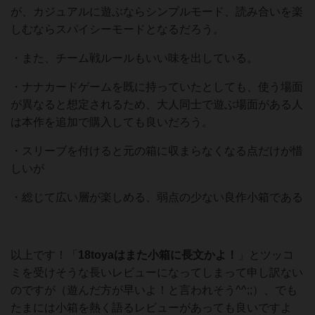
が、カジュアルに遊ぶならシンプルモード、読み合いを楽
しむならスパイシーモードとなるだろう。
・また、チーム戦ルールもいい味を出している。
・ナナカードゲームを既に持っていたとしても、使う場面
が異なると想定されるため、大人同士で遊ぶ場面がある人
は本作を追加で購入しても良いだろう。
・スリーブを付けると元の箱に収まらなくなる点だけが惜
しいが
・総じて広い層が楽しめる、弱点の少ない良作小箱である
以上です！「
18toyaはまた小箱に長文かよ！
」とツッコ
ミを受けそうな長いレビューになってしまって申し訳ない
のですが（遊んだ方が早いよ！と言われそう^^;;）、でも
たまには小箱を熱く語るレビューがあっても良いですよ