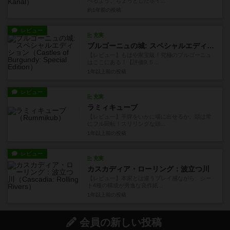
べるよう、ちょっとしたポイ...
約1年前
の投稿
レビュー
充実
ブルゴーニュの城: スペシャルエディション
【レビュー】もはや家宝級！究極のブルゴーニュ
はここにある！【評価9.５...
1年以上前
の投稿
レビュー
充実
ラミィキューブ
【レビュー】手牌をいかに場に出せるか、頭は常
にフル回転！スリリングな頭...
1年以上前
の投稿
レビュー
充実
カスカディア・ローリング：波立つ川
【レビュー】本家とは違うプレイ感ながら、シー
ト4種の構成が秀逸な良作紙...
1年以上前
の投稿
会員の新しい投稿