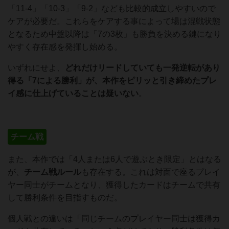
「11-4」「10-3」「9-2」なども比較的成立しやすいので
ケアが必要だ。これらをケアする事によって場は混戦状態
となるため中盤以降は「7の3枚」も勝負を決める鍵になり
やすく存在感を発揮し始める。
いずれにせよ、
どれだけリードしていても一発逆転があり
得る「7による勝利」が、本作をピリッと引き締めたプレ
イ感に仕上げていることは疑いない
。
チーム戦
また、本作では「4人または6人で遊ぶとき限定」とはなる
が、
チーム戦ルール
も存在する。これは対面で座るプレイ
ヤー同士がチームとなり、獲得したカードはチームで共有
して勝利条件を目指すものだ。
個人戦との違いは「同じチームのプレイヤー同士は獲得カ