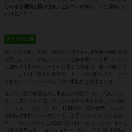
しめる心理戦と駆け引き」とはコレの事か
、とご理解いた
だけるだろう。
カードの公開
カードを公開する際、場札の公開であれば普通の神経衰弱
と同じように、伏せたカードのどれを捲っても良い。しか
し誰かの手札からカードを公開する場合は「最小の数字カ
ード」または「最大の数字カード」しか公開させることが
できない。このルールは自分の手札にも適用される。
従って、特に序盤は真ん中あたりの数字（6、７あたり）
は、よほど手札が偏っていない限り公開させることは難し
く、スタートは1、2、11、12辺りの「端の数字」からの
公開が現実的という事になる。上手くいかなかった場合
も、「Aさんの手札には12が1枚はあったな」とか「Bさん
の最小数字は4か、偏ってるな〜」など、部分的な情報は