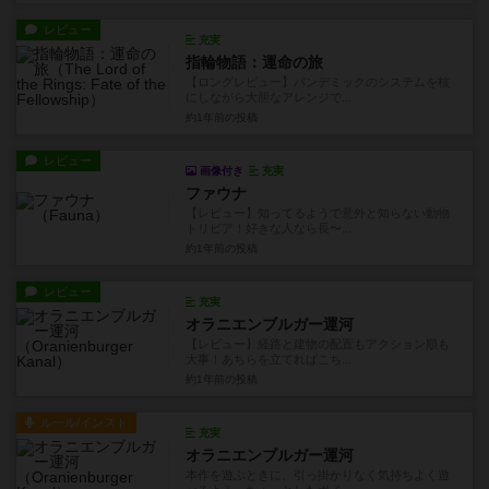
レビュー
充実
指輪物語：運命の旅
【ロングレビュー】パンデミックのシステムを核
にしながら大胆なアレンジで...
約1年前
の投稿
レビュー
画像付き
充実
ファウナ
【レビュー】知ってるようで意外と知らない動物
トリビア！好きな人なら長〜...
約1年前
の投稿
レビュー
充実
オラニエンブルガー運河
【レビュー】経路と建物の配置もアクション順も
大事！あちらを立てればこち...
約1年前
の投稿
ルール/インスト
充実
オラニエンブルガー運河
本作を遊ぶときに、引っ掛かりなく気持ちよく遊