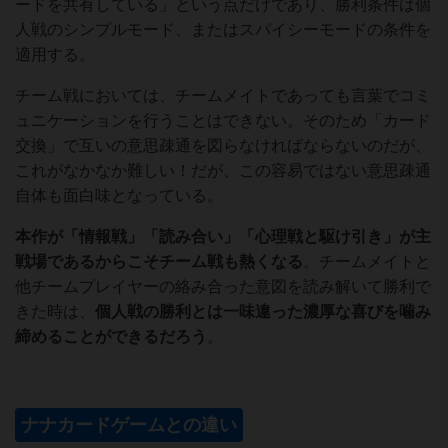
ードを共有している」という点だけであり、勝利条件は個
人戦のシンプルモード、またはスパイシーモードの条件を
適用する。
チーム戦においては、チームメイトであっても言葉でコミ
ュニケーションを行うことはできない。そのため「カード
交換」で互いの意思疎通を図らなければならないのだが、
これがなかなか難しい！だが、この容易ではない意思疎通
自体も面白味となっている。
本作が「情報戦」「読み合い」「心理戦と駆け引き」が主
戦場であるからこそチーム戦も熱くなる
。チームメイトと
他チームプレイヤーの絡み合った意図を読み解いて勝利で
きた時は、
個人戦の勝利とは一味違った濃厚な喜びを噛み
締めることができるだろう
。
ナナカードゲームとの違い