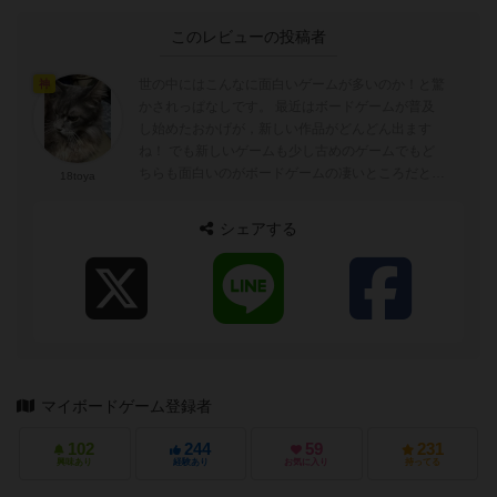
このレビューの投稿者
世の中にはこんなに面白いゲームが多いのか！と驚
神
かされっぱなしです。 最近はボードゲームが普及
し始めたおかげが，新しい作品がどんどん出ます
ね！ でも新しいゲームも少し古めのゲームでもど
ちらも面白いのがボードゲームの凄いところだと思
18toya
います。 これからもマイペースで新作...
シェアする
マイボードゲーム登録者
102
244
59
231
興味あり
経験あり
お気に入り
持ってる