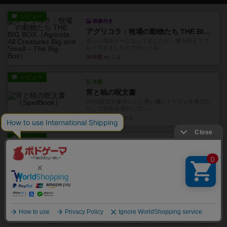
レビュー
画像付き
アグリコラ：牧場の動物たち THE BIG BOX
長らく積みゲーになってましたが、腰を据えてプ
レイできましたのでやってみ...
36分前
by くみ
レビュー
充実
宵と暁の呪文書
4/5点呪文を修得したり使い魔にトークンを捧げた
りして得点を増やしてい...
約3時間前
by ワタル
レビュー
画像付き
充実
ワンラウンド
星5軽〜中量級を中心にプレイするゲーマーの感想
です。今回はボードゲーム...
約7時間前
by おとん
レビュー
充実
花火
ずっと前のドイツ年間ゲーム大賞ながら、シンプ