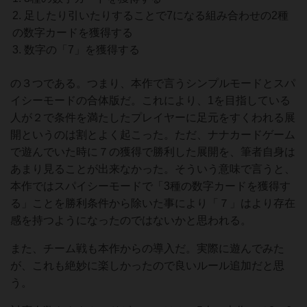
足したり引いたりすることで7になる組み合わせの2種
の数字カードを獲得する
数字の「7」を獲得する
の３つである。つまり、本作で言うシンプルモードとスパ
イシーモードの合体版だ。これにより、1を目指している
人が２で条件を満たしたプレイヤーに足元をすくわれる展
開というのは割とよく起こった。ただ、ナナカードゲーム
で遊んでいた時に７の獲得で勝利した展開を、筆者自身は
あまり見ることが出来なかった。そういう意味で言うと、
本作ではスパイシーモードで「3種の数字カードを獲得す
る」ことを勝利条件から除いた事により「７」はより存在
感を持つようになったのではないかと思われる。
また、チーム戦も本作からの導入だ。実際に遊んでみた
が、これも絶妙に楽しかったので良いルール追加だと思
う。