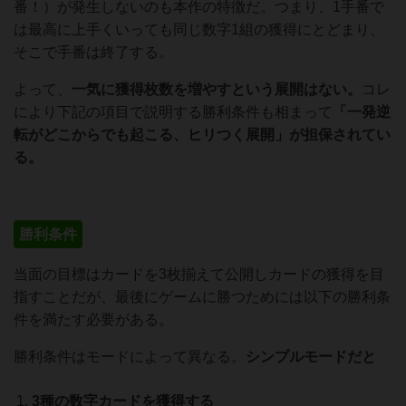
番！）が発生しないのも本作の特徴だ。つまり、1手番で
は最高に上手くいっても同じ数字1組の獲得にとどまり、
そこで手番は終了する。
よって、
一気に獲得枚数を増やすという展開はない。
コレ
により下記の項目で説明する勝利条件も相まって
「一発逆
転がどこからでも起こる、ヒリつく展開」が担保されてい
る。
勝利条件
当面の目標はカードを3枚揃えて公開しカードの獲得を目
指すことだが、最後にゲームに勝つためには以下の勝利条
件を満たす必要がある。
勝利条件はモードによって異なる。
シンプルモードだと
3種の数字カードを獲得する