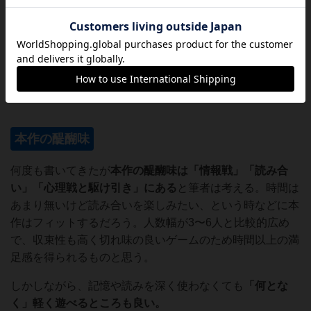
筆者は今後も、本作とナナカードゲームの両方を持ち続
け、一緒に遊ぶ相手によって両者を使い分ける予定であ
る。
本作の醍醐味
何度も書いてきたが
本作の醍醐味は「情報戦」「読み合
い」「心理戦と駆け引き」にある
と筆者は考える。時間は
あまり無いけど読み合いを楽しみたい、という時などに本
作はフィットするだろう。人数幅が3〜6人と比較的広め
で、収束性も高く切れ味の良いゲームのため時間以上の満
足感を得られるものと思う。
しかしながら、記憶や読みを深く使わなくても
「何とな
く」軽く遊べるところも良い。