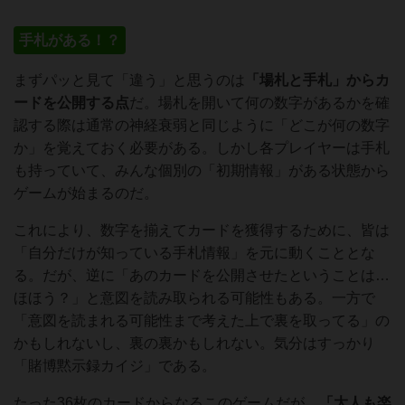
手札がある！？
まずパッと見て「違う」と思うのは
「場札と手札」からカ
ードを公開する点
だ。場札を開いて何の数字があるかを確
認する際は通常の神経衰弱と同じように「どこが何の数字
か」を覚えておく必要がある。しかし各プレイヤーは手札
も持っていて、みんな個別の「初期情報」がある状態から
ゲームが始まるのだ。
これにより、数字を揃えてカードを獲得するために、皆は
「自分だけが知っている手札情報」を元に動くこととな
る。だが、逆に「あのカードを公開させたということは…
ほほう？」と意図を読み取られる可能性もある。一方で
「意図を読まれる可能性まで考えた上で裏を取ってる」の
かもしれないし、裏の裏かもしれない。気分はすっかり
「賭博黙示録カイジ」である。
たった36枚のカードからなるこのゲームだが、
「大人も楽