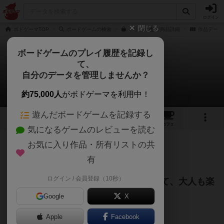
ログイン
閉じる
ボドゲーマTOP
ボードゲームの検索
トリオの通販/商品詳細
作品データ
ボードゲームのプレイ履歴を記録し
て、
トリオ
自分のデータを管理しませんか？
18toyaさんのレビュー
約75,000人
がボドゲーマを利用中！
遊んだボードゲームを記録する
2
11
39
トップ
画像
動画
レビュー
カフェ
気になるゲームのレビューを読む
お気に入り作品・所有リストの共
1458名
18名
0
1年以上前
有
ログイン / 会員登録（10秒）
【レビュー】心理戦や駆け引きもあって、大人も楽
しめる神経衰弱！
Google
X
【評価8/10】
Apple
Facebook