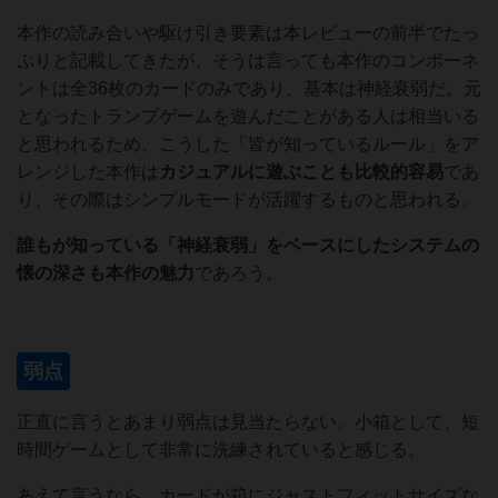
本作の読み合いや駆け引き要素は本レビューの前半でたっ
ぷりと記載してきたが、そうは言っても本作のコンポーネ
ントは全36枚のカードのみであり、基本は神経衰弱だ。元
となったトランプゲームを遊んだことがある人は相当いる
と思われるため、こうした「皆が知っているルール」をア
レンジした本作は
カジュアルに遊ぶことも比較的容易
であ
り、その際はシンプルモードが活躍するものと思われる。
誰もが知っている「神経衰弱」をベースにしたシステムの
懐の深さも本作の魅力
であろう。
弱点
正直に言うとあまり弱点は見当たらない。小箱として、短
時間ゲームとして非常に洗練されていると感じる。
あえて言うなら、カードが箱にジャストフィットサイズな