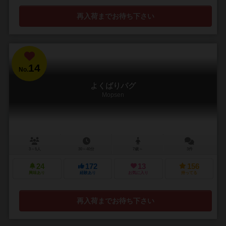
再入荷までお待ち下さい
14
No.
よくばりパグ
Mopsen
3～5人
30～40分
7歳～
3件
24
172
13
156
興味あり
経験あり
お気に入り
持ってる
再入荷までお待ち下さい