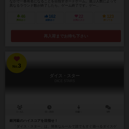
なかで一番有名になることを目指すボードゲーム。遊ぶ人数によって
異なるラウンド数が終了したら、ゲーム終了です。ゲー...
46
162
22
123
興味あり
経験あり
お気に入り
持ってる
再入荷までお待ち下さい
3
No.
ダイス・スター
DICE STARS
1～4人
15～25分
10歳～
5件
銀河級のハイスコアを目指せ！
「ダイス・スター」は、簡単なルールで誰でもすぐ遊べるダイスゲ