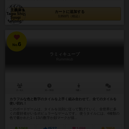
カートに追加する
3,850円（税込）
6
No.
ラミィキューブ
Rummikub
2～4人
10～30分
8歳～
76件
カラフルな色と数字のタイルを上手く組み合わせて、全てのタイルを
使い切れ！
このボードゲームは、タイルを法則に従って繋げていく、全世界に多
くの愛好者がいるポピュラーなゲームです。 使うタイルには、4種類の
色で書かれた1～13の数字か顔マークが描...
1068
4527
1498
2956