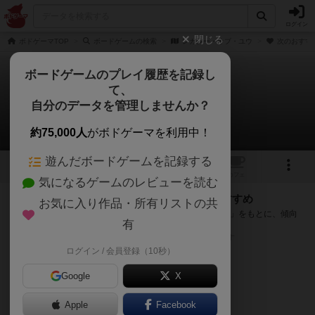
ログイン
閉じる
ボドゲーマTOP
ボードゲームの検索
レガシー・オブ・ユウ
次のおすす
ボードゲームのプレイ履歴を記録し
て、
レガシー・オブ・ユウ
自分のデータを管理しませんか？
次のおすすめボードゲーム
約75,000人
がボドゲーマを利用中！
遊んだボードゲームを記録する
1
1
トップ
画像
動画
レビュー
カフェ
気になるゲームのレビューを読む
『レガシー・オブ・ユウ』が好きな方へのおすすめ
お気に入り作品・所有リストの共
このゲームのトップページで投票された「プレイ感の評価」をもとに、傾向
有
が近いボードゲームをランキング形式で紹介します。
※リストには一定の投票数がある作品のみを表示しています
ログイン / 会員登録（10秒）
Google
X
Apple
Facebook