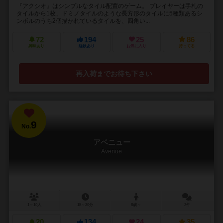
『アクシオ』はシンプルなタイル配置のゲーム。 プレイヤーは手札の
タイルから1枚、ドミノタイルのような長方形のタイルに5種類あるシ
ンボルのうち2個描かれているタイルを、四角い...
72
194
25
86
興味あり
経験あり
お気に入り
持ってる
再入荷までお待ち下さい
9
No.
アベニュー
Avenue
1～10人
15～30分
8歳～
2件
20
134
24
35