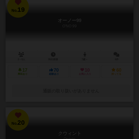
19
No.
オーノー99
O'NO 99
2～8人
30分前後
7歳～
6件
17
70
10
60
興味あり
経験あり
お気に入り
持ってる
通販の取り扱いがありません
20
No.
クウィント