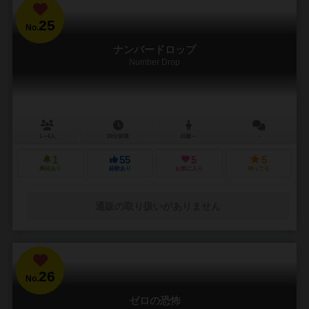
25
No.
ナンバードロップ
Number Drop
1～6人
20分前後
10歳～
－
1
55
5
5
興味あり
経験あり
お気に入り
持ってる
通販の取り扱いがありません
26
No.
ゼロの恐怖