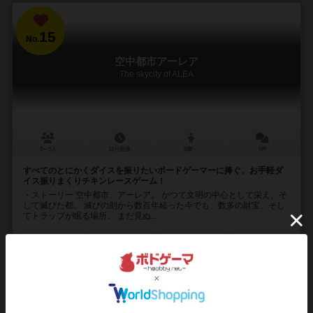
15
No.
空中都市アーレア
The skycity of ALEA
3～5人
15分前後
8歳～
6件
すべてのとにかくダイスを振りたいボードゲーマーに捧ぐ、お手軽ダ
イス振りまくりチキンレースゲーム！
・ストーリー 空中都市、アーレア。 かつて文明の中心として栄え、そ
して滅びた都。 滅びの刻から数百年経った今でも、数多の財宝、そし
てトラップが眠る場所。 まだ見ぬ...
124
167
28
142
興味あり
経験あり
お気に入り
持ってる
再入荷までお待ち下さい