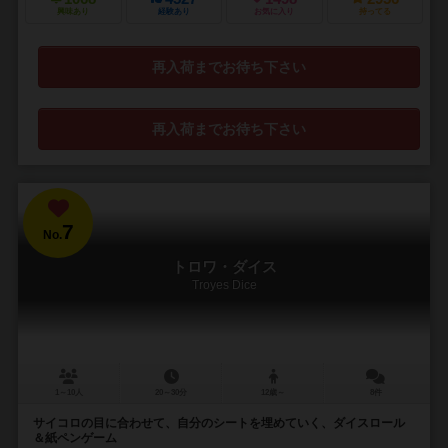
興味あり
経験あり
お気に入り
持ってる
再入荷までお待ち下さい
再入荷までお待ち下さい
7
No.
トロワ・ダイス
Troyes Dice
1～10人
20～30分
12歳～
8件
サイコロの目に合わせて、自分のシートを埋めていく、ダイスロール
＆紙ペンゲーム