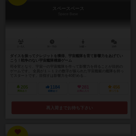
スペースベース
Space Base
2～5人
30～75分
14歳～
18件
ダイスを振ってクレジットを獲得、宇宙艦隊を育て影響力をあげてい
こう！戦争のない宇宙艦隊構築ゲーム
司令官となり、宇宙一の宇宙艦隊を作って影響力を得ることが目的の
ゲームです。 全員が１～１２の数字が振られた宇宙艦艇の艦隊を持っ
てスタートです。目指すは影響力を40貯める...
205
1184
281
456
興味あり
経験あり
お気に入り
持ってる
再入荷までお待ち下さい