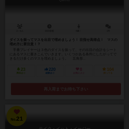
Qwinto
2～6人
15分前後
8歳～
1件
ダイスを振ってマスを出目で埋めましょう！ 目指せ高得点！ マスの
埋め方に要注意！？
手番プレイヤーは３色のダイスを振って、その出目の合計をシート
にあるマスに書きこんでいきます。いくつかある条件にしたがってで
きるだけ多くのマスを埋めましょう。 五角形...
23
220
8
104
興味あり
経験あり
お気に入り
持ってる
再入荷までお待ち下さい
21
No.
テイク・イット・イージー