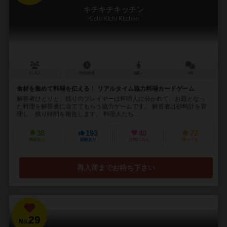
キチキチキッチン
Kichi KIchi Kitchen
2～8人
30分前後
8歳～
4件
食材を集めて料理を伝える！ リアルタイム協力料理カードゲーム
解答者ひとりと、残りのプレイヤーは料理人に分かれて、お題となっ
た料理を解答者に当ててもらう協力ゲームです。 解答者は砂時計を管
理し、残り時間を報告します。 料理人たち...
38
193
40
72
興味あり
経験あり
お気に入り
持ってる
再入荷までお待ち下さい
29
No.