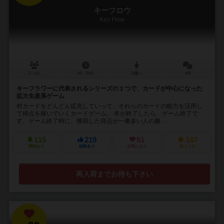
キーフロウ
Key Flow
2～6人
45～75分
14歳～
4件
キーフラワーに代表されるシリーズの１つで、カードが中心になった
拡大生産系ゲーム
村カードをどんどん拡充していって、それらのカードの能力を活用し
て得点を稼いでいくカードゲーム。 冬が終了したら、ゲーム終了で
す。ゲーム終了時に、獲得した得点が一番多い人の勝...
115
219
51
147
興味あり
経験あり
お気に入り
持ってる
再入荷までお待ち下さい