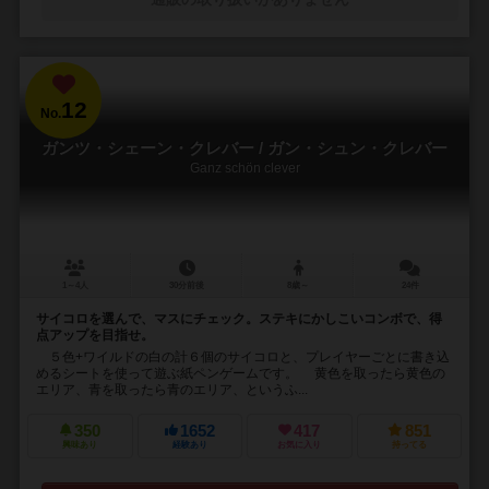
12
No.
ガンツ・シェーン・クレバー / ガン・シュン・クレバー
Ganz schön clever
1～4人
30分前後
8歳～
24件
サイコロを選んで、マスにチェック。ステキにかしこいコンボで、得
点アップを目指せ。
５色+ワイルドの白の計６個のサイコロと、プレイヤーごとに書き込
めるシートを使って遊ぶ紙ペンゲームです。 黄色を取ったら黄色の
エリア、青を取ったら青のエリア、というふ...
350
1652
417
851
興味あり
経験あり
お気に入り
持ってる