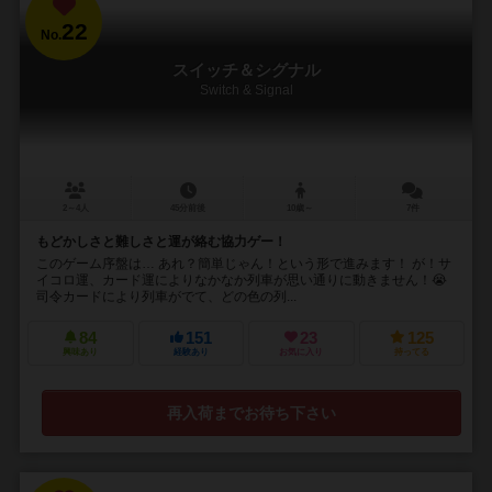
22
No.
スイッチ＆シグナル
Switch & Signal
2～4人
45分前後
10歳～
7件
もどかしさと難しさと運が絡む協力ゲー！
このゲーム序盤は… あれ？簡単じゃん！という形で進みます！ が！サ
イコロ運、カード運によりなかなか列車が思い通りに動きません！😭
司令カードにより列車がでて、どの色の列...
84
151
23
125
興味あり
経験あり
お気に入り
持ってる
再入荷までお待ち下さい