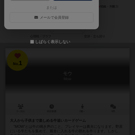
または
メールで会員登録
しばらく表示しない
1
No.
モウ
Mow
2～10人
15分前後
7歳～
8件
大人から子供まで楽しめる牛追いカードゲーム
“MOW”とは牛の鳴き声のこと。プレイヤーは農夫になります。野原
にいる牛たちを集めて、厩舎に入れる牛の群れを作ります。しかし、