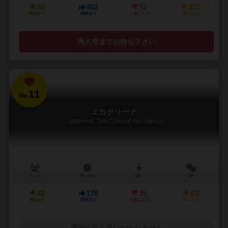
56
462
52
213
興味あり
経験あり
お気に入り
持ってる
再入荷までお待ち下さい
11
No.
エカテリーナ
Catherine: The Cities of the Tsarina
2～4人
30～45分
8歳～
3件
42
178
35
88
興味あり
経験あり
お気に入り
持ってる
通販の取り扱いがありません