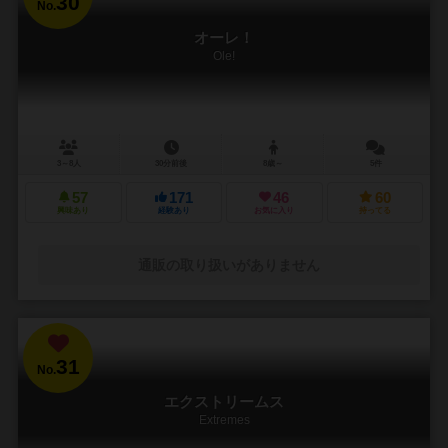
30
No.
オーレ！
Ole!
3～8人
30分前後
8歳～
5件
57
171
46
60
興味あり
経験あり
お気に入り
持ってる
通販の取り扱いがありません
31
No.
エクストリームス
Extremes