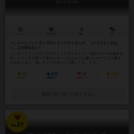
Null & Nichtig
3～5人
30分前後
8歳～
3件
ノンスートノントランプのトリックテイキング。（トリテといわな
い、とか言わない）
ノンスートノントランプのトリックテイキング。5色のカードを集める
が、トリックを取って集めたカードはどんどん新しいカードで上書き
されてしまう。強いランクのカードで勝っても、トリ...
43
238
39
119
興味あり
経験あり
お気に入り
持ってる
通販の取り扱いがありません
27
No.