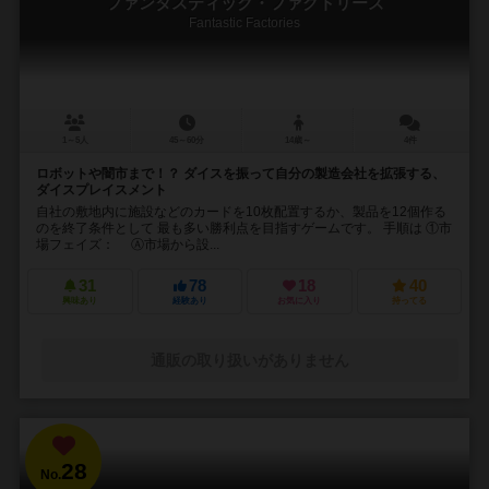
ファンタスティック・ファクトリーズ
Fantastic Factories
1～5人
45～60分
14歳～
4件
ロボットや闇市まで！？ ダイスを振って自分の製造会社を拡張する、
ダイスプレイスメント
自社の敷地内に施設などのカードを10枚配置するか、製品を12個作る
のを終了条件として 最も多い勝利点を目指すゲームです。 手順は ①市
場フェイズ： Ⓐ市場から設...
31
78
18
40
興味あり
経験あり
お気に入り
持ってる
通販の取り扱いがありません
28
No.