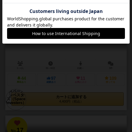
16
No.
スペースインベスターズ
Space Investers
1～4人
30～60分
10歳～
3件
44
97
11
109
興味あり
経験あり
お気に入り
持ってる
カートに追加する
4,400円（税込）
17
No.