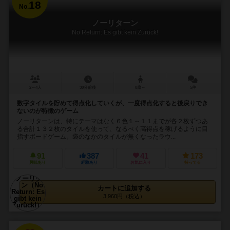
18
No.
ノーリターン
No Return: Es gibt kein Zurück!
2～4人
30分前後
8歳～
5件
数字タイルを貯めて得点化していくが、一度得点化すると後戻りでき
ないのが特徴のゲーム
ノーリターンは、特にテーマはなく６色１～１１までが各２枚ずつあ
る合計１３２枚のタイルを使って、なるべく高得点を稼げるように目
指すボードゲーム。袋のなかのタイルが無くなったラウ...
91
387
41
173
興味あり
経験あり
お気に入り
持ってる
カートに追加する
3,960円（税込）