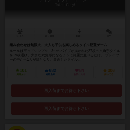
Take it Easy!
1～8人
20分前後
10歳～
8件
組み合わせは無限大、大人も子供も楽しめるタイル配置ゲーム
ルールは至ってシンプル、3つのパイプが描かれた27枚の六角形タイル
を19枚選び、大きな六角形になるように綺麗に並べるだけ。 プレイヤ
ーの中から1人が親となり、裏返したタイル...
101
682
84
306
興味あり
経験あり
お気に入り
持ってる
再入荷までお待ち下さい
再入荷までお待ち下さい