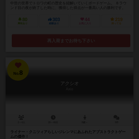
中世の世界でトロワの町の歴史を紐解いていくボードゲーム。 ８ラウ
ンド目の夜が終了した時に、獲得した得点が一番高い人の勝利です。
80
303
44
219
興味あり
経験あり
お気に入り
持ってる
再入荷までお待ち下さい
8
No.
アクシオ
Axio
2～4人
20～40分
8歳～
3件
ライナー・クニツィアらしいジレンマにあふれたアブストラクトゲー
ムの傑作！