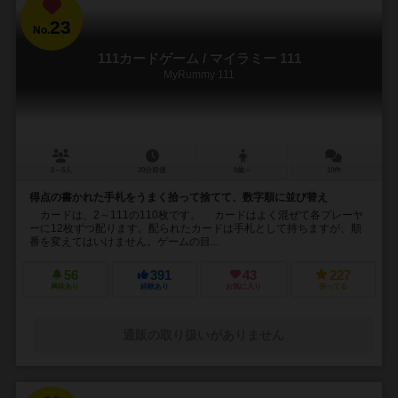
23
No.
111カードゲーム / マイラミー 111
MyRummy 111
2～5人
20分前後
8歳～
10件
得点の書かれた手札をうまく拾って捨てて、数字順に並び替え
カードは、2～111の110枚です。 カードはよく混ぜて各プレーヤ
ーに12枚ずつ配ります。配られたカードは手札として持ちますが、順
番を変えてはいけません。ゲームの目...
56
391
43
227
興味あり
経験あり
お気に入り
持ってる
通販の取り扱いがありません