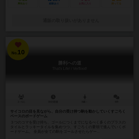
興味あり
経験あり
お気に入り
持ってる
通販の取り扱いがありません
10
No.
勝利への道
That's Life! / Verflixxt!
2～6人
30分前後
8歳～
8件
サイコロの目を見ながら、自分の受け持つ駒を動かしていくすごろく
ベースのボードゲーム
３つのコマを受け持ち、ゴールにつくまでになるべく多くのプラスの
タイルとラッキータイルを集めつつ、すごろくの要領で進んでいくボ
ードゲーム。 全員が全ての駒をゴールさせたらゲー...