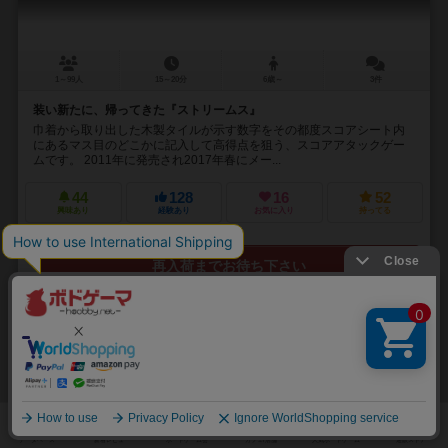
1～99人
15～20分
6歳～
3件
装い新たに、帰ってきた『ストリームス』
巾着から取り出した木製タイルが示す数字をその都度スコアシート内
にあるマス目のどこかに記入して高得点を狙う、スコアアタックゲー
ムです。 2011年に発売され2017年春にメー...
44
128
16
52
興味あり
経験あり
お気に入り
持ってる
再入荷までお待ち下さい
32
No.
5×5シティ
Go Go City