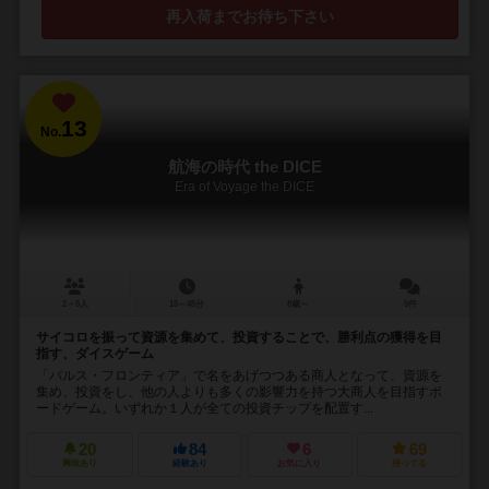
再入荷までお待ち下さい
13
No.
航海の時代 the DICE
Era of Voyage the DICE
2～5人
15～45分
8歳～
5件
サイコロを振って資源を集めて、投資することで、勝利点の獲得を目
指す、ダイスゲーム
「バルス・フロンティア」で名をあげつつある商人となって、資源を
集め、投資をし、他の人よりも多くの影響力を持つ大商人を目指すボ
ードゲーム。いずれか１人が全ての投資チップを配置す...
20
84
6
69
興味あり
経験あり
お気に入り
持ってる