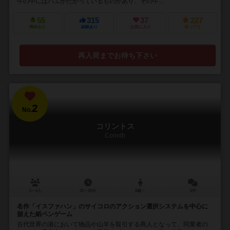
牛の中にはハエがたかっているものがあり、その牛...
55
315
37
227
興味あり
経験あり
お気に入り
持ってる
再入荷までお待ち下さい
2
No.
コリントス
Corinth
2～4人
20～30分
8歳～
6件
名作「イスファハン」のサイコロのアクション選択システムを中心に
据えた紙ペンゲーム
古代世界の港において物品や山羊を取引する商人となって、同業者の