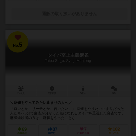
通販の取り扱いがありません
5
No.
タイパ至上主義麻雀
Taipa Shijyo Syugi Mahjong
2～4人
5分前後
6歳～
5件
＼麻雀をやってみたい止まりの人へ／
「ロンとか、リーチとか、言いたい。」 麻雀をやりたい止まりだった
人たちへ5分で麻雀が分かった気になれるタイパを重視した麻雀です。
麻雀経験者の方は、麻雀をやったことな...
69
87
7
102
興味あり
経験あり
お気に入り
持ってる