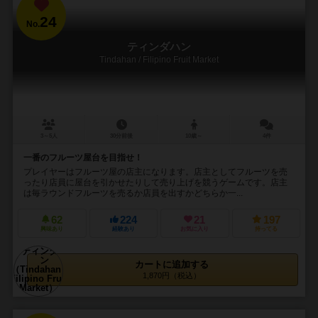
24
No.
ティンダハン
Tindahan / Filipino Fruit Market
3～5人
30分前後
10歳～
4件
一番のフルーツ屋台を目指せ！
プレイヤーはフルーツ屋の店主になります。店主としてフルーツを売
ったり店員に屋台を引かせたりして売り上げを競うゲームです。店主
は毎ラウンドフルーツを売るか店員を出すかどちらか一...
62
224
21
197
興味あり
経験あり
お気に入り
持ってる
カートに追加する
1,870円（税込）