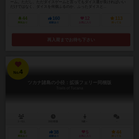
ーム。ただし、ただダイスゲームと言ってもダイス運が良ければいい
だけではなく、ダイスを何個ふるのか、ふったダイスと...
44
160
12
113
興味あり
経験あり
お気に入り
持ってる
再入荷までお待ち下さい
4
No.
ツカナ諸島の小径：拡張フェリー同梱版
Trails of Tucana
1～8人
15分前後
8歳～
－
6
38
5
44
興味あり
経験あり
お気に入り
持ってる