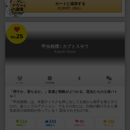
カートに追加する
22,000円（税込）
25
No.
甲虫相撲 / カブトスモウ
Kabuto Sumo
2～4人
15分前後
7件
「押すか、落ちるか。」直感と戦略がぶつかる、昆虫たちの土俵バト
ル！
『甲虫相撲』は、木製ディスクを押し出して土俵から相手を落とすだ
けの、超シンプルアクション。でもその先には、白熱の駆け引きと爆
笑必至の攻防戦が待っている！ 昆虫それぞれの“決...
114
243
40
182
興味あり
経験あり
お気に入り
持ってる