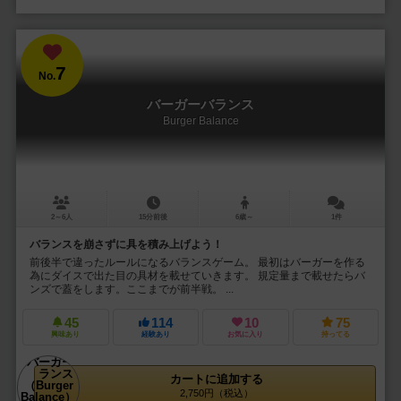
7
No.
バーガーバランス
Burger Balance
2～6人
15分前後
6歳～
1件
バランスを崩さずに具を積み上げよう！
前後半で違ったルールになるバランスゲーム。 最初はバーガーを作る
為にダイスで出た目の具材を載せていきます。 規定量まで載せたらバ
ンズで蓋をします。ここまでが前半戦。 ...
45
114
10
75
興味あり
経験あり
お気に入り
持ってる
カートに追加する
2,750円（税込）