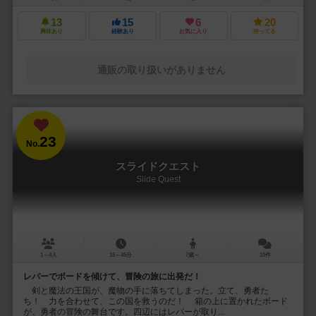
13
15
6
20
興味あり
経験あり
お気に入り
持ってる
通販の取り扱いがありません
23
No.
スライドクエスト
Slide Quest
1～4人
15～45分
7歳～
10件
レバーでボードを傾けて、冒険の旅に出発だ！
剣と魔法の王国が、魔物の手に落ちてしまった。立て、勇者た
ち！ 力を合わせて、この国を救うのだ！ 箱の上に置かれたボード
が、勇者の冒険の舞台です。四辺にはレバーが取り...