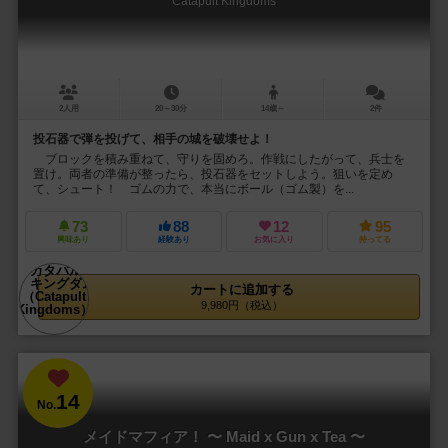
Catapult Kingdoms
2人用
20～30分
14歳～
2件
投石器で弾を投げて、相手の城を破壊せよ！
ブロックを積み重ねて、守りを固めろ。作戦にしたがって、兵士を
置け。両者の準備が整ったら、投石器をセットしよう。狙いを定め
て、シュート！ ゴムの力で、本当にボール（ゴム製）を...
73
88
12
95
興味あり
経験あり
お気に入り
持ってる
カートに追加する
9,980円（税込）
14
No.
メイドマフィア！ 〜 Maid x Gun x Tea 〜