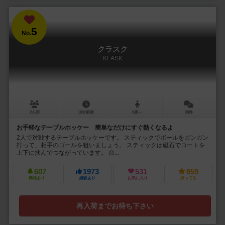
5
No.
クラスク
KLASK
2人用
10分前後
8歳～
39件
お手軽なテーブルホッケー 簡単なだけにすぐ熱くなるよ
2人で対戦するテーブルホッケーです。 スティックでボールをガンガン
打って、相手のゴールを狙いましょう。 スティックは磁石でコートを
上下に挟んでつながっています。 台...
607
1973
531
859
興味あり
経験あり
お気に入り
持ってる
再入荷までお待ち下さい