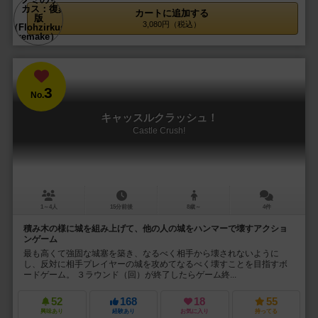
カートに追加する
3,080円（税込）
3
No.
キャッスルクラッシュ！
Castle Crush!
1～4人
15分前後
8歳～
4件
積み木の様に城を組み上げて、他の人の城をハンマーで壊すアクショ
ンゲーム
最も高くて強固な城塞を築き、なるべく相手から壊されないように
し、反対に相手プレイヤーの城を攻めてなるべく壊すことを目指すボ
ードゲーム。 ３ラウンド（回）が終了したらゲーム終...
52
168
18
55
興味あり
経験あり
お気に入り
持ってる