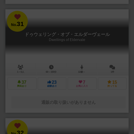
31
No.
ドゥウェリング・オブ・エルダーヴェール
Dwellings of Eldervale
1～5人
60～150分
12歳～
1件
37
23
7
15
興味あり
経験あり
お気に入り
持ってる
通販の取り扱いがありません
32
No.