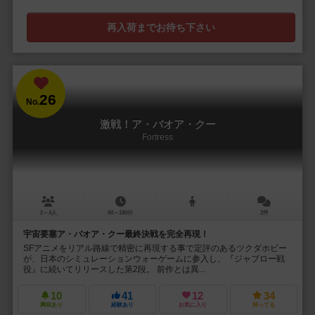
再入荷までお待ち下さい
26
No.
激戦！ア・バオア・クー
Fortress
2～4人
60～180分
2件
宇宙要塞ア・バオア・クー最終決戦を完全再現！
SFアニメをリアル路線で精密に再現する事で定評のあるツクダホビー
が、日本のシミュレーションウォーゲームに参入し、『ジャブロー戦
役』に続いてリリースした第2段。 前作とは異...
10
41
12
34
興味あり
経験あり
お気に入り
持ってる