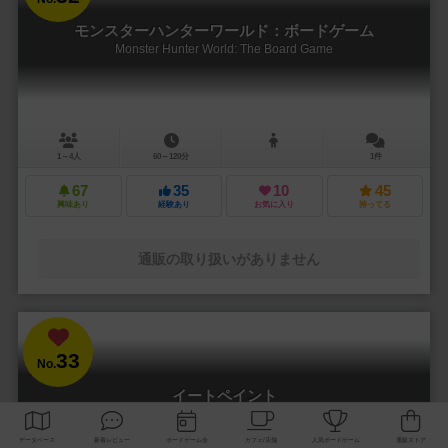
モンスターハンターワールド：ボードゲーム
Monster Hunter World: The Board Game
1～4人
60～120分
1件
67
35
10
45
興味あり
経験あり
お気に入り
持ってる
通販の取り扱いがありません
33
No.
イートペイント
EAT / PAINT