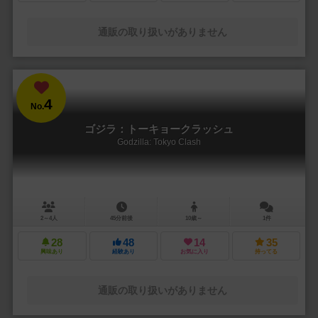
通販の取り扱いがありません
4
No.
ゴジラ：トーキョークラッシュ
Godzilla: Tokyo Clash
2～4人
45分前後
10歳～
1件
28
48
14
35
興味あり
経験あり
お気に入り
持ってる
通販の取り扱いがありません