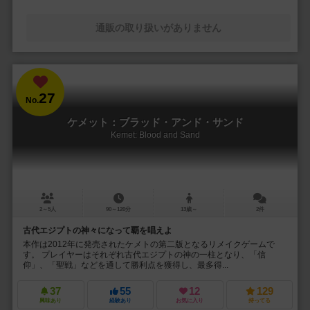
通販の取り扱いがありません
27
No.
ケメット：ブラッド・アンド・サンド
Kemet: Blood and Sand
2～5人
90～120分
13歳～
2件
古代エジプトの神々になって覇を唱えよ
本作は2012年に発売されたケメトの第二版となるリメイクゲームで
す。 プレイヤーはそれぞれ古代エジプトの神の一柱となり、「信
仰」、「聖戦」などを通して勝利点を獲得し、最多得...
37
55
12
129
興味あり
経験あり
お気に入り
持ってる