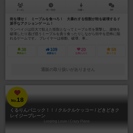
2～4人
45～55分
10歳～
3件
街を壊せ！ ミープルを食べろ！ 大暴れする怪獣が街を破壊するド
派手なアクションゲ ーム！
ランペイジは巨大で飢えた怪獣となってミープル市を襲撃し、建物を
破壊したり逃げ惑うミープルを貪り食ったりしながら街中を恐怖に陥
れるゲームです。 プレイヤーは移動、破壊、車...
38
109
20
59
興味あり
経験あり
お気に入り
持ってる
通販の取り扱いがありません
18
No.
くるりんパニック！！ / クルクルケッコー / どきどきク
レイジープレーン
Looping Louie / Crazy Plane