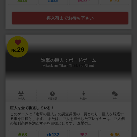
興味あり
経験あり
お気に入り
持ってる
再入荷までお待ち下さい
29
No.
進撃の巨人：ボードゲーム
Attack on Titan: The Last Stand
2～5人
30分前後
14歳～
6件
巨人を全て駆逐してやる！
このゲームは「進撃の巨人」の調査兵団の一員となり、巨人を駆逐す
る事を目標とします。 または、巨人を担当したプレイヤーは、巨人側
の勝利条件を満たす事を目標とします。 進撃の...
68
132
7
96