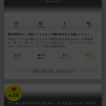
Maid Mafia!
2～4人
60分前後
10歳～
2件
禁紅茶時代に、武装メイドとなって裏紅茶をめぐる熱いバトル！
武装メイドたちを動かしヨコマハ警察の目を逃れながら、紅茶を集
め、売って、戦って、ファミリーを拡大せよ！ とにかくメイドがたく
さんいてかわいい！ メイドは色んな能力があ...
68
43
9
52
興味あり
経験あり
お気に入り
持ってる
通販の取り扱いがありません
15
No.
アンマッチドアドベンチャー：テイルズ・トゥ・アメイ