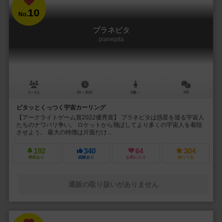
10
No.
プラネピタ
planepita
2～4人
20～30分
6歳～
9件
ピタッとくっつく宇宙カーリング
【アークライトゲーム賞2022優秀賞】 プラネピタは惑星を巡る宇宙人
たちのナワバリ争い。 ロケットから飛ばしてより多くの宇宙人を着陸
させよう。 最大の特徴は片面だけ...
192
340
64
304
興味あり
経験あり
お気に入り
持ってる
通販の取り扱いがありません