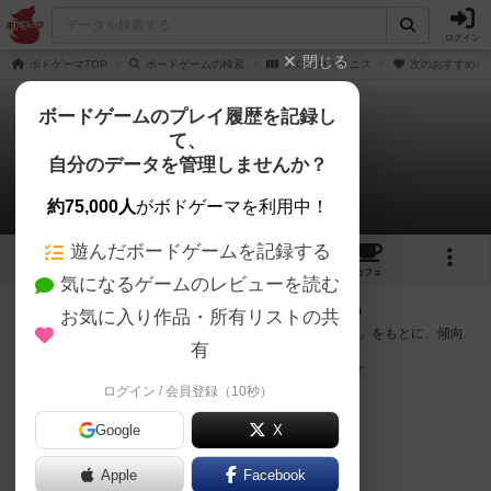
ログイン
閉じる
ボドゲーマTOP
ボードゲームの検索
ケロケロ！テニス
次のおすすめボ
ボードゲームのプレイ履歴を記録し
て、
ケロケロ！テニス
自分のデータを管理しませんか？
次のおすすめボードゲーム
約75,000人
がボドゲーマを利用中！
遊んだボードゲームを記録する
1
1
4
トップ
画像
動画
レビュー
カフェ
気になるゲームのレビューを読む
『ケロケロ！テニス』が好きな方へのおすすめ
お気に入り作品・所有リストの共
このゲームのトップページで投票された「プレイ感の評価」をもとに、傾向
有
が近いボードゲームをランキング形式で紹介します。
※リストには一定の投票数がある作品のみを表示しています
ログイン / 会員登録（10秒）
Google
X
Apple
Facebook