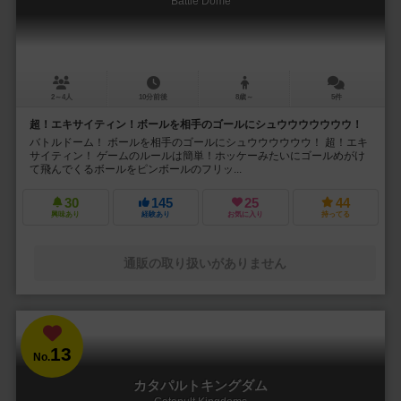
Battle Dome
2～4人
10分前後
8歳～
5件
超！エキサイティン！ボールを相手のゴールにシュウウウウウウウ！
バトルドーム！ ボールを相手のゴールにシュウウウウウウ！ 超！エキ
サイティン！ ゲームのルールは簡単！ホッケーみたいにゴールめがけ
て飛んでくるボールをピンボールのフリッ...
30
145
25
44
興味あり
経験あり
お気に入り
持ってる
通販の取り扱いがありません
13
No.
カタパルトキングダム