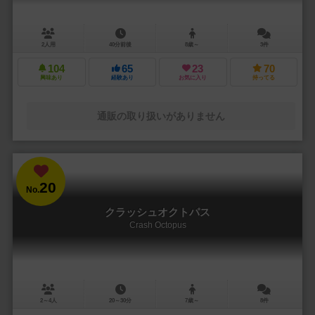
2人用
40分前後
8歳～
3件
104
65
23
70
興味あり
経験あり
お気に入り
持ってる
通販の取り扱いがありません
20
No.
クラッシュオクトパス
Crash Octopus
2～4人
20～30分
7歳～
8件