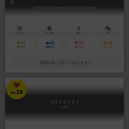
ズ
Unmatched Adventures: Tales to Amaze
1～4人
20～60分
9歳～
2件
15
41
10
94
興味あり
経験あり
お気に入り
持ってる
通販の取り扱いがありません
16
No.
リフトイット！
Lift it!