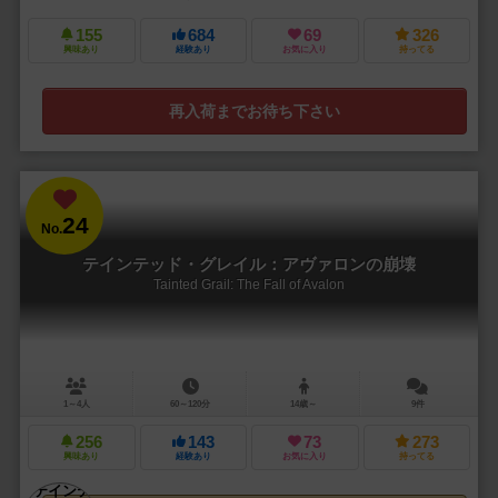
155
684
69
326
興味あり
経験あり
お気に入り
持ってる
再入荷までお待ち下さい
24
No.
テインテッド・グレイル：アヴァロンの崩壊
Tainted Grail: The Fall of Avalon
1～4人
60～120分
14歳～
9件
256
143
73
273
興味あり
経験あり
お気に入り
持ってる