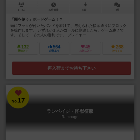
1～8人
30分前後
8歳～
8件
「頭を使う」ボードゲーム！？
頭にフックが付いたバンドを着けて、与えられた指示通りにブロック
を操作します。 いずれか１人がゴールに到達したら、ゲーム終了で
す。そして、その人の勝利です。 プレイヤー...
132
564
45
268
興味あり
経験あり
お気に入り
持ってる
再入荷までお待ち下さい
17
No.
ランペイジ・怪獣征服
Rampage