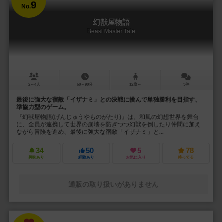
9
No.
幻獣屋物語
Beast Master Tale
2～4人
60～90分
12歳～
3件
最後に強大な宿敵「イザナミ」との決戦に挑んで単独勝利を目指す、
準協力型のゲーム。
『幻獣屋物語(げんじゅうやものがたり)』は、和風の幻想世界を舞台
に、全員が連携して世界の崩壊を防ぎつつ幻獣を倒したり仲間に加え
ながら冒険を進め、最後に強大な宿敵「イザナミ」と...
34
50
5
78
興味あり
経験あり
お気に入り
持ってる
通販の取り扱いがありません