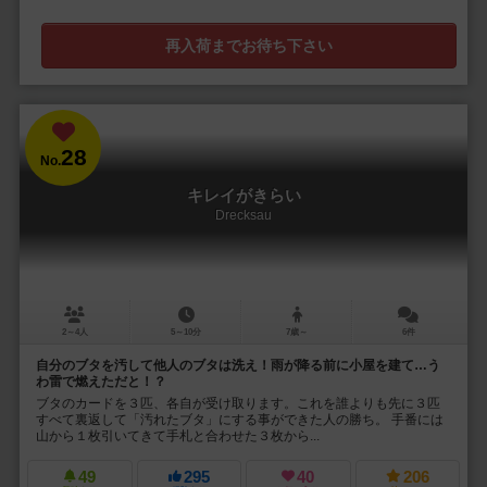
再入荷までお待ち下さい
28
No.
キレイがきらい
Drecksau
2～4人
5～10分
7歳～
6件
自分のブタを汚して他人のブタは洗え！雨が降る前に小屋を建て…う
わ雷で燃えただと！？
ブタのカードを３匹、各自が受け取ります。これを誰よりも先に３匹
すべて裏返して「汚れたブタ」にする事ができた人の勝ち。 手番には
山から１枚引いてきて手札と合わせた３枚から...
49
295
40
206