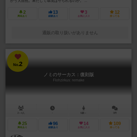
かう大自然。果たして環境は守られるのか。 ...
2
13
3
12
興味あり
経験あり
お気に入り
持ってる
通販の取り扱いがありません
2
No.
ノミのサーカス：復刻版
Flohzirkus: remake
2～4人
－
6歳～
3件
25
96
14
109
興味あり
経験あり
お気に入り
持ってる