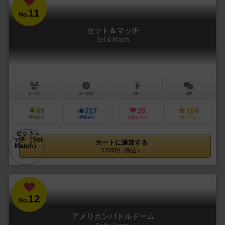
11
No.
セット＆マッチ
Set & Match
2～4人
15～30分
7歳～
3件
69
217
39
154
興味あり
経験あり
お気に入り
持ってる
カートに追加する
3,520円（税込）
12
No.
アメリカンバトルドーム