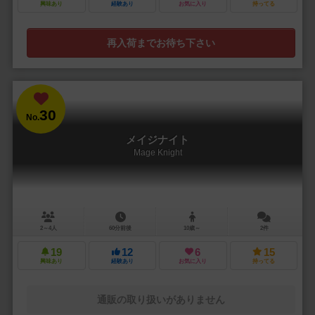
興味あり
経験あり
お気に入り
持ってる
再入荷までお待ち下さい
30
No.
メイジナイト
Mage Knight
2～4人
60分前後
10歳～
2件
19
12
6
15
興味あり
経験あり
お気に入り
持ってる
通販の取り扱いがありません