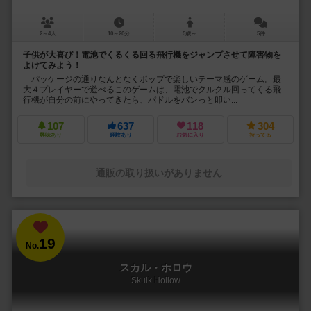
2～4人
10～20分
5歳～
5件
子供が大喜び！電池でくるくる回る飛行機をジャンプさせて障害物を
よけてみよう！
パッケージの通りなんとなくポップで楽しいテーマ感のゲーム。最
大４プレイヤーで遊べるこのゲームは、電池でクルクル回ってくる飛
行機が自分の前にやってきたら、パドルをバンっと叩い...
107
637
118
304
興味あり
経験あり
お気に入り
持ってる
通販の取り扱いがありません
19
No.
スカル・ホロウ
Skulk Hollow