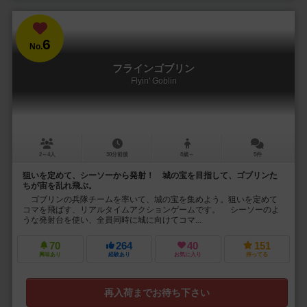
6
No.
フラインゴブリン
Flyin' Goblin
2～4人
30分前後
8歳～
5件
狙いを定めて、シーソーから発射！ 城の宝を目指して、ゴブリンた
ちが宙を乱れ飛ぶ。
ゴブリンの兵隊チームを率いて、城の宝を集めよう。狙いを定めて
コマを飛ばす、リアルタイムアクションゲームです。 シーソーのよ
うな発射台を使い、全員同時に城に向けてコマ...
70
264
40
151
興味あり
経験あり
お気に入り
持ってる
再入荷までお待ち下さい