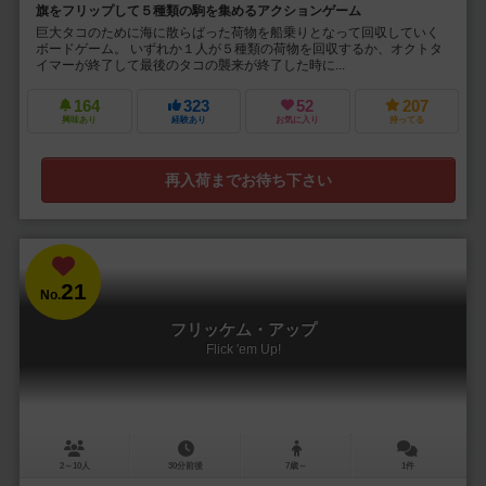
旗をフリップして５種類の駒を集めるアクションゲーム
巨大タコのために海に散らばった荷物を船乗りとなって回収していく
ボードゲーム。 いずれか１人が５種類の荷物を回収するか、オクトタ
イマーが終了して最後のタコの襲来が終了した時に...
164
323
52
207
興味あり
経験あり
お気に入り
持ってる
再入荷までお待ち下さい
21
No.
フリッケム・アップ
Flick 'em Up!
2～10人
30分前後
7歳～
1件