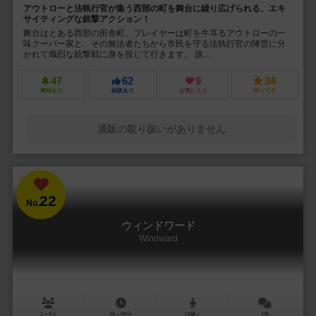
アウトローと法執行官が集う西部の町を舞台に繰り広げられる、エキ
サイティングな銃撃アクション！
舞台はとある西部の田舎町。プレイヤーは町を牛耳るアウトローの一
味クーパー家と、その無法者たちから市民を守る法執行官の陣営に分
かれて熾烈な銃撃戦に身を投じて行きます。 誰...
47
62
9
34
興味あり
経験あり
お気に入り
持ってる
通販の取り扱いがありません
22
No.
ウィンドワード
Windward
1～5人
30～90分
14歳～
1件