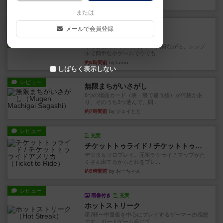
約2時間前
by おとん
または
レビュー
充実
メールで会員登録
花火
ずっと前のドイツ年間ゲーム大賞ながら、シンプ
ルで簡単な小ゲームで今でも...
約5時間前
by tamio
しばらく表示しない
レビュー
無限まちがいさがし
6つの場面カード（表、裏で違う絵）が何枚かあ
り、そのうち3つ選んで、同...
約7時間前
by ジェイとと
レビュー
充実
チケットトゥライド / チケットトゥライドアメリカ
デジタルソロプレイ。元祖チケライ？マップがた
くさん出てるからどれをプレ...
約9時間前
by おーちゃん
レビュー
画像付き
充実
ホットストリーク
星7軽〜中量級を中心にプレイするゲーマーの感想
です。ボードゲーム会にて...