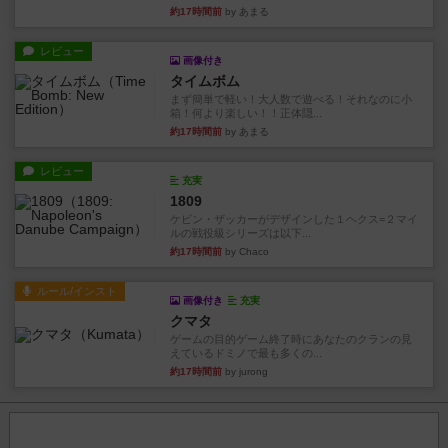
約17時間前
by あまる
レビュー
画像付き
タイムボム
まず簡単で軽い！大人数で遊べる！それなのに小
箱！何より楽しい！！正体隠...
約17時間前
by あまる
レビュー
充実
1809
ケビン・ザッカーがデザインした１ヘクス=２マイ
ルの戦役級シリーズは以下...
約17時間前
by Chaco
ルール/インスト
画像付き
充実
クマタ
ゲームの目的ゲーム終了時にあなたのクランの見
えているドミノで最も多くの...
約17時間前
by jurong