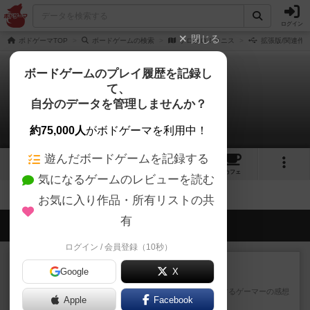
ログイン
閉じる
ボドゲーマTOP
ボードゲームの検索
ケロケロ！テニス
拡張版/関連作
ボードゲームのプレイ履歴を記録し
て、
ケロケロ！テニス
自分のデータを管理しませんか？
拡張/関連作品 0件
約75,000人
がボドゲーマを利用中！
遊んだボードゲームを記録する
1
1
4
トップ
画像
動画
レビュー
カフェ
気になるゲームのレビューを読む
お気に入り作品・所有リストの共
有
会員の新しい投稿
ログイン / 会員登録（10秒）
レビュー
画像付き
充実
Google
X
ワンラウンド
星5軽〜中量級を中心にプレイするゲーマーの感想
Apple
Facebook
です。今回はボードゲーム...