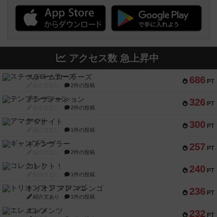
アクセス数 急上昇中
スチームローラーズ
686
PT
紹介文なし
2件の投稿
テンプテーション
326
PT
紹介文なし
2件の投稿
アマナイト
300
PT
紹介文なし
1件の投稿
ギャンブラー
257
PT
紹介文なし
2件の投稿
コレクト！
240
PT
紹介文なし
1件の投稿
トリオンフ ア マレンゴ
236
PT
紹介文あり
1件の投稿
エレメンツ
232
PT