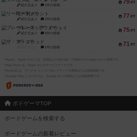
79
PT
紹介文あり
1件の投稿
リー対グラント
77
PT
紹介文あり
1件の投稿
ブレーキング・アウェイ
75
PT
紹介文あり
4件の投稿
ザ・フラッド
71
PT
紹介文なし
1件の投稿
※Apple、Apple のロゴ は、米国および他の国々で登録されたApple Inc.の商標です。
※App Store は、Apple Inc.のサービスマークです。
※Android は、グーグル インコーポレイテッドの商標または登録商標です。
※Google Play とそのロゴは、Google Inc.の商標または登録商標です。
ボドゲーマTOP
ボードゲームを検索する
ボードゲームの新着レビュー