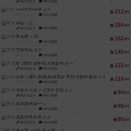
紹介文あり
4件の投稿
バー！パーティー
212
PT
紹介文なし
1件の投稿
ギョッと
154
PT
紹介文あり
1件の投稿
クルティボ
152
PT
紹介文なし
1件の投稿
ブラヴェスト
140
PT
紹介文なし
1件の投稿
ドブル：ポケットモンスター
122
PT
紹介文あり
4件の投稿
ジャンヌ・ダルク-オルレアン ドロー＆ライト
118
PT
紹介文なし
5件の投稿
ファースト・イン・フライト
94
PT
紹介文あり
3件の投稿
ダイススローン
88
PT
紹介文なし
1件の投稿
ガルフストライク
80
PT
紹介文あり
1件の投稿
モズビ－ズ・レイダ－ズ