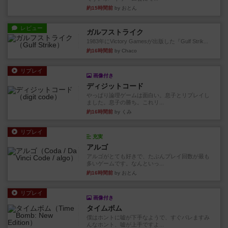
約15時間前
by おとん
レビュー
ガルフストライク
1983年にVictory Gamesが出版した『Gulf Strik...
約16時間前
by Chaco
リプレイ
画像付き
ディジットコード
やっぱり論理ゲームは面白い。息子とリプレイし
ました。息子の勝ち。これリ...
約16時間前
by くみ
リプレイ
充実
アルゴ
アルゴがとても好きで、たぶんプレイ回数が最も
多いゲームです。なんといっ...
約16時間前
by おとん
リプレイ
画像付き
タイムボム
僕はホントに嘘が下手なようで、すぐバレますみ
んなホント、嘘が上手ですよ...