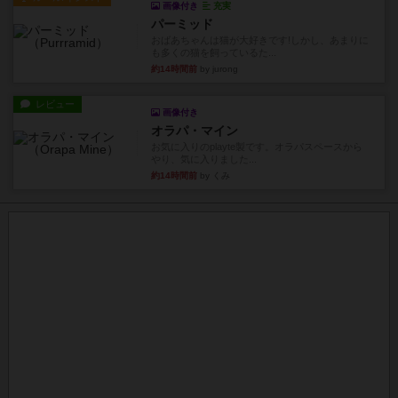
画像付き
充実
パーミッド
おばあちゃんは猫が大好きです!しかし、あまりに
も多くの猫を飼っているた...
約14時間前
by jurong
レビュー
画像付き
オラパ・マイン
お気に入りのplayte製です。オラパスペースから
やり、気に入りました...
約14時間前
by くみ