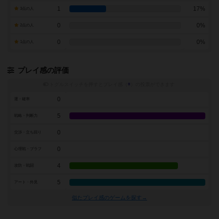
1
17%
3点の人
0
0%
2点の人
0
0%
1点の人
プレイ感の評価
トグルスイッチを押すとプレイ感（
※
）の投票ができます
0
運・確率
5
戦略・判断力
0
交渉・立ち回り
0
心理戦・ブラフ
4
攻防・戦闘
5
アート・外見
似たプレイ感のゲームを探す→