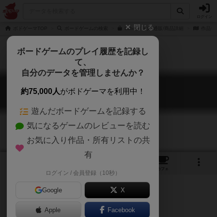
ログイン
閉じる
ボドゲーマTOP
ボードゲームの検索
Litho(リト)の通販/商品詳細
作品デ
ボードゲームのプレイ履歴を記録し
て、
自分のデータを管理しませんか？
リト
約75,000人
がボドゲーマを利用中！
Litho
遊んだボードゲームを記録する
気になるゲームのレビューを読む
お気に入り作品・所有リストの共
有
9
1
1
トップ
画像
動画
レビュー
カフェ
ログイン / 会員登録（10秒）
Google
X
Apple
Facebook