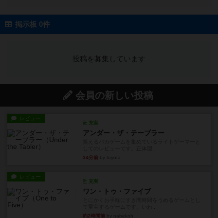
掲示板 0件
投稿を募集しています
会員の新しい投稿
レビュー
充実
アンダー・ザ・テーブラー
笑えるバカゲームを集めているライトゲーマーと
してのレビューです。正体隠...
34分前
by toyota
レビュー
充実
ワン・トゥ・ファイブ
とにかくお手軽にすき間時間をうめるゲームとし
て重宝するゲームです。いわ...
約2時間前
by nabekoh