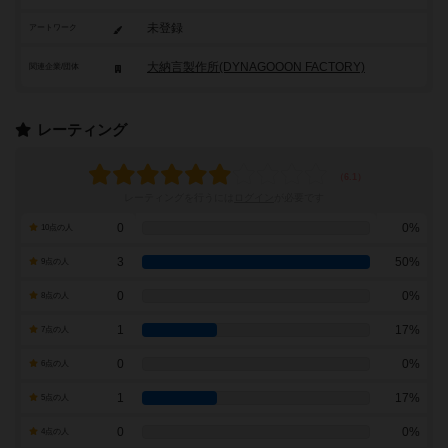
未登録
アートワーク
大納言製作所(DYNAGOOON FACTORY)
関連企業/団体
レーティング
レーティングを行うには
ログイン
が必要です
0
0%
10点の人
3
50%
9点の人
0
0%
8点の人
1
17%
7点の人
0
0%
6点の人
1
17%
5点の人
0
0%
4点の人