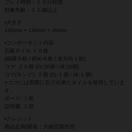
プレイ時間：１０分程度
対象年齢；１０歳以上
▪︎大きさ
130mm × 130mm × 35mm
▪︎コンポーネント内容
石板タイル １８枚
(縦横９枚 / 斜め８枚 / 全方向１枚)
コマ: ２０個 (白:10個 / 緑:10個)
コマ(キング): ２個 (白:１個 / 緑:１個)
※コマには実際に石で出来たタイルを使用していま
す。
ボード: １枚
説明書: １部
▪︎クレジット
商品企画/開発：大納言製作所