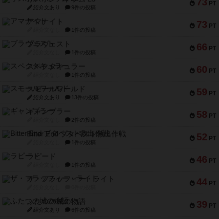
73
PT
紹介文あり
9件の投稿
アマナイト
73
PT
紹介文なし
1件の投稿
ブラヴェスト
66
PT
紹介文なし
1件の投稿
スペクタキュラー
60
PT
紹介文なし
1件の投稿
スモールワールド
59
PT
紹介文あり
13件の投稿
ギャンブラー
58
PT
紹介文なし
2件の投稿
Bitter End ブタペスト救出作戦
52
PT
紹介文なし
1件の投稿
ラピード
46
PT
紹介文なし
1件の投稿
ザ・フラッフィー・ライト
44
PT
紹介文なし
0件の投稿
ふたつの城の物語
39
PT
紹介文あり
6件の投稿