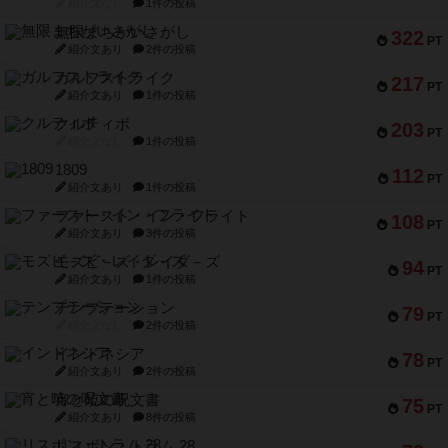
紹介文なし
1件の投稿
無限まちがいさがし
322
PT
紹介文あり
2件の投稿
ガルフストライク
217
PT
紹介文あり
1件の投稿
クルティボ
203
PT
紹介文なし
1件の投稿
1809
112
PT
紹介文あり
1件の投稿
ファースト・イン・フライト
108
PT
紹介文あり
3件の投稿
モズビ－ズ・レイダ－ズ
94
PT
紹介文あり
1件の投稿
テンプテーション
79
PT
紹介文なし
2件の投稿
インドネシア
78
PT
紹介文あり
2件の投稿
宵と暁の呪文書
75
PT
紹介文あり
8件の投稿
リスボン・トラム 28