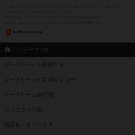
※Apple、Apple のロゴ は、米国および他の国々で登録されたApple Inc.の商標です。
※App Store は、Apple Inc.のサービスマークです。
※Android は、グーグル インコーポレイテッドの商標または登録商標です。
※Google Play とそのロゴは、Google Inc.の商標または登録商標です。
ボドゲーマTOP
ボードゲームを検索する
ボードゲームの新着レビュー
ボードゲーム会情報
メカニクス特集
掲示板・トピックス