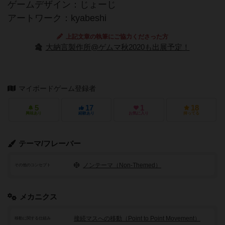
ゲームデザイン：じょーじ
アートワーク：kyabeshi
上記文章の執筆にご協力くださった方
大納言製作所@ゲムマ秋2020も出展予定！
マイボードゲーム登録者
5
17
1
18
興味あり
経験あり
お気に入り
持ってる
テーマ/フレーバー
ノンテーマ（Non-Themed）
その他のコンセプト
メカニクス
接続マスへの移動（Point to Point Movement）
移動に関する仕組み