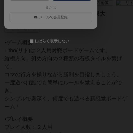
または
コマの動きも、勝負のゆくえも無限大
メールで会員登録
アブストラクト
しばらく表示しない
▪︎ゲーム概要
Litho(リト)は２人用対戦ボードゲームです。
縦横方向、斜め方向の２種類の石板タイルを繋げ
て、
コマの行方を操りながら勝利を目指しましょう。
一度遊べば誰でも簡単にルールを覚えることがで
き、
シンプルで奥深く、何度でも遊べる新感覚ボードゲ
ーム！
▪︎プレイ概要
プレイ人数：２人用