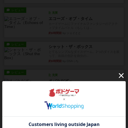
レビュー
充実
エコーズ・オブ・タイム
カードゲームにファイナルファンタジーのアクテ
ィブタイムバトル（もしくは...
約6時間前
by ジェイとと
レビュー
シャット・ザ・ボックス
とてもシンプルなダイスゲーム。2つのダイスを振
って、出目の合計を自分の...
約6時間前
by OSAっち
レビュー
充実
オバケだぞ～
対人アナログプレイ。簡単なルールで誰とでも遊
べるゲーム。こんなの子ども...
約7時間前
by おーちゃん
レビュー
充実
南北戦争
1983年にVictory Gamesが出版した『The Civil ...
約11時間前
by Chaco