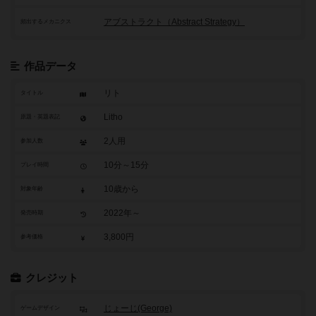
アブストラクト（Abstract Strategy）
頻出するメカニクス
作品データ
リト
タイトル
Litho
原題・英題表記
2人用
参加人数
10分～15分
プレイ時間
10歳から
対象年齢
2022年～
発売時期
3,800円
参考価格
クレジット
じょーじ(George)
ゲームデザイン