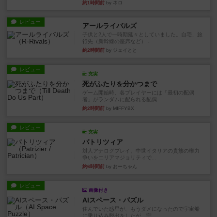
約1時間前
by ネロ
レビュー
アールライバルズ
子供と2人で一時期延々としていました。自宅、旅
行先（新幹線の座席など）...
約2時間前
by ジェイとと
レビュー
充実
死がふたりを分かつまで
ゲーム開始時、各プレイヤーには「最初の配偶
者」がランダムに配られる配偶...
約2時間前
by MIFFYBX
レビュー
充実
パトリツィア
対人アナログプレイ。中世イタリアの貴族の権力
争いをエリアマジョリティで...
約6時間前
by おーちゃん
レビュー
画像付き
AIスペース・パズル
住んでいた惑星が、もうダメになったので宇宙船
に乗り込み脱出をしたが、宇...