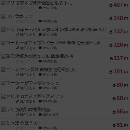
フリップ７：復讐心とともに
487
PT
紹介文なし
2件の投稿
コンテナ
148
PT
紹介文なし
1件の投稿
ドゥームド・バタリオンズ：ASLモジュール11
132
PT
紹介文あり
1件の投稿
コード・オブ・ブシドー：ASLモジュール8
126
PT
紹介文あり
1件の投稿
宝石の煌き：デュエル 偽造者
117
PT
紹介文なし
1件の投稿
クランク! ：冒険者たち（拡張）
101
PT
紹介文あり
4件の投稿
マーケットフレッシュ
80
PT
紹介文あり
1件の投稿
クロス・オブ・アイアン
68
PT
紹介文あり
3件の投稿
ふたつの街の物語
65
PT
紹介文あり
18件の投稿
とうほうの！
61
PT
紹介文なし
1件の投稿