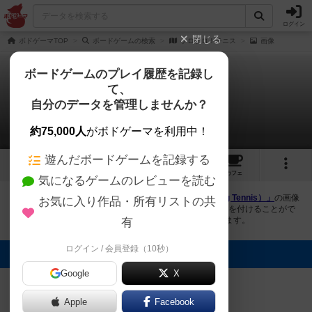
ログイン
閉じる
ボドゲーマTOP
ボードゲームの検索
ケロケロ！テニス
画像
ボードゲームのプレイ履歴を記録し
て、
ケロケロ！テニス
自分のデータを管理しませんか？
1件の画像
約75,000人
がボドゲーマを利用中！
遊んだボードゲームを記録する
1
1
4
トップ
画像
動画
レビュー
カフェ
気になるゲームのレビューを読む
ボドゲーマにログインすると、
「ケロケロ！テニス（Frog Tennis）」
の画像
お気に入り作品・所有リストの共
をアップロード出来たり、他のユーザーの投稿画像に評価を付けることがで
きます。また、トップ6の画像は様々なページで表示されます。
有
ログイン / 会員登録（10秒）
トップに表示される画像
Google
X
山田
Apple
Facebook