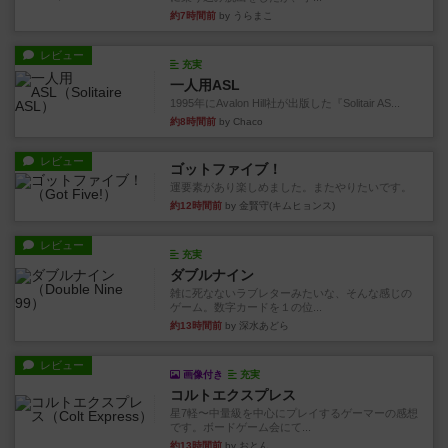
約7時間前
by うらまこ
レビュー
充実
一人用ASL
1995年にAvalon Hill社が出版した『Solitair AS...
約8時間前
by Chaco
レビュー
ゴットファイブ！
運要素があり楽しめました。またやりたいです。
約12時間前
by 金賢守(キムヒョンス)
レビュー
充実
ダブルナイン
雑に死なないラブレターみたいな、そんな感じの
ゲーム。数字カードを１の位...
約13時間前
by 深水あどら
レビュー
画像付き
充実
コルトエクスプレス
星7軽〜中量級を中心にプレイするゲーマーの感想
です。ボードゲーム会にて...
約13時間前
by おとん