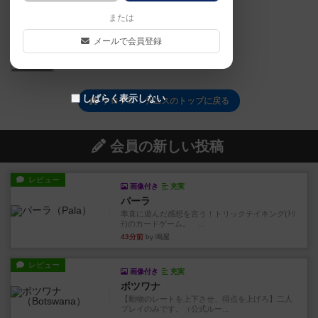
または
メールで会員登録
0
しばらく表示しない
ケロケロ！テニスのトップに戻る
会員の新しい投稿
レビュー
画像付き
充実
パーラ
率直に遊んだ感想を言う！トリックテイキング(ﾄﾘ
ﾃ)のカードゲーム。 ...
43分前
by 鳴屋
レビュー
画像付き
充実
ボツワナ
【動物のレートを上下させ、得点を上げろ】二人
プレイのみです。（公式ルー...