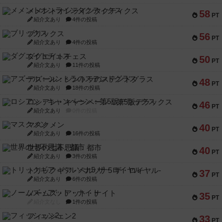
メメントオンラインタクティクス
58
PT
紹介文あり
4件の投稿
ブリックス
56
PT
紹介文あり
4件の投稿
ダグエイトチェス
50
PT
紹介文あり
11件の投稿
アズール：シントラのステンドグラス
48
PT
紹介文あり
18件の投稿
ロシアン・キャンペーン：第5版デラックス
46
PT
紹介文あり
0件の投稿
マスクメン
40
PT
紹介文あり
16件の投稿
世界の七不思議：都市
40
PT
紹介文あり
3件の投稿
トリックギア - ペルソナ5 ザ・ロイヤル-
37
PT
紹介文あり
6件の投稿
ノームズ・アット・ナイト
35
PT
紹介文なし
1件の投稿
フィッシェン2
33
PT