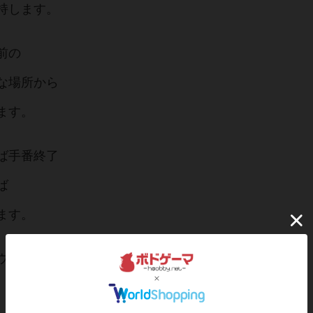
持します。
前の
な場所から
ます。
ば手番終了
ば
ます。
ウンド終了