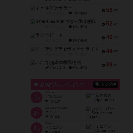
ギャンブラー
58
PT
紹介文なし
2件の投稿
Bitter End ブタペスト救出作戦
52
PT
紹介文なし
1件の投稿
ラピード
46
PT
紹介文なし
1件の投稿
ザ・フラッフィー・ライト
44
PT
紹介文なし
0件の投稿
ふたつの城の物語
39
PT
紹介文あり
6件の投稿
お気に入りランキング
トップ50
Splendor
1
宝石の煌き
位
4041名
Die Siedler von Catan
2
カタン
位
3616名
Dominion
3
ドミニオン
位
2529名