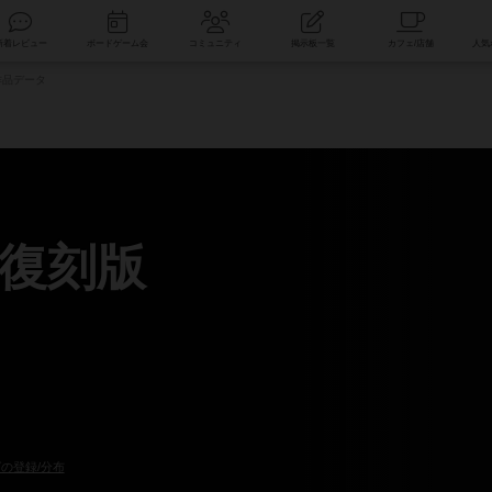
索
新着レビュー
ボードゲーム会
コミュニティ
掲示板一覧
品データ
復刻版
）
の登録/分布