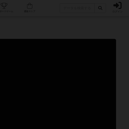
ログイン
カフェ/店舗
人気ボードゲーム
通販ストア