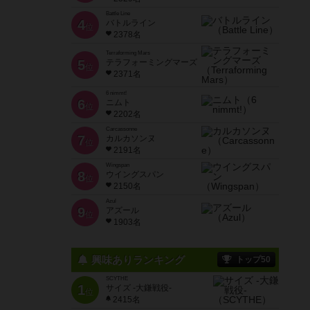
Battle Line
4
バトルライン
位
2378名
Terraforming Mars
5
テラフォーミングマーズ
位
2371名
6 nimmt!
6
ニムト
位
2202名
Carcassonne
7
カルカソンヌ
位
2191名
Wingspan
8
ウイングスパン
位
2150名
Azul
9
アズール
位
1903名
興味ありランキング
トップ50
SCYTHE
1
サイズ -大鎌戦役-
位
2415名