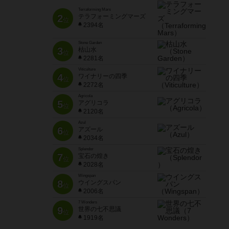
Terraforming Mars
2
テラフォーミングマーズ
位
2394名
Stone Garden
3
枯山水
位
2281名
Viticulture
4
ワイナリーの四季
位
2272名
Agricola
5
アグリコラ
位
2120名
Azul
6
アズール
位
2034名
Splendor
7
宝石の煌き
位
2028名
Wingspan
8
ウイングスパン
位
2006名
7 Wonders
9
世界の七不思議
位
1919名