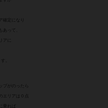
ア確定になり
もあって、
リアに
ます。
ップがのったら
のエリアは０点
に乗れば