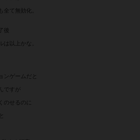
も全て無効化。
了後
ルは以上かな。
ョンゲームだと
んですが
くのせるのに
と