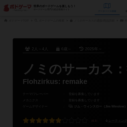
世界のボードゲームを楽しもう！
ボードゲーム専門の総合情報サイト
データベース
検
ボドゲーマTOP
ボードゲームの検索
ノミのサーカスの通販/商品詳細
作
2人～4人
6歳～
2025年～
ノミのサーカス：
Flohzirkus: remake
テーマ/フレーバー
：
登録を募集しています
メカニクス
：
登録を募集しています
ゲームデザイナー
：
ジム・ウィンスロー（Jim Winslow
レーティング