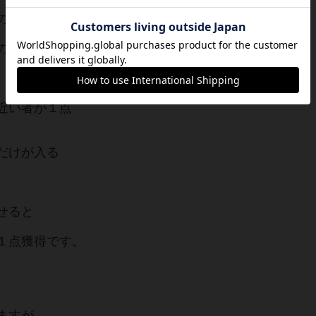
のエリアがあり
の色の持ち主が
近い者が１点
だけが入る
せると
１点獲得です。
ますが