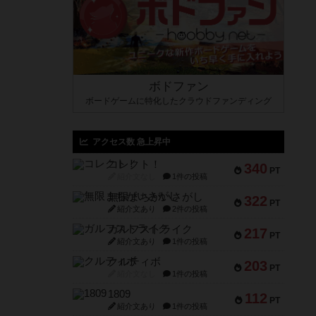
ボドファン
ボードゲームに特化したクラウドファンディング
アクセス数 急上昇中
コレクト！
340
PT
紹介文なし
1件の投稿
無限まちがいさがし
322
PT
紹介文あり
2件の投稿
ガルフストライク
217
PT
紹介文あり
1件の投稿
クルティボ
203
PT
紹介文なし
1件の投稿
1809
112
PT
紹介文あり
1件の投稿