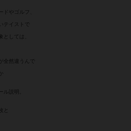
ードやゴルフ、
いテイストで
象としては、
が全然違うんで
か
ール説明。
枚と