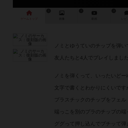
2
1
3
ゲーム
トップ
画像
動画
レビ
ノミとゆうていのチップを弾い
友人たちと4人でプレイしまし
ノミを弾くって、いったいどー
文字で書くとわかりにくいです
プラスチックのチップをフェル
端っこを別のプラのチップの端
ググって押し込んでプチッて弾