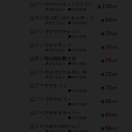
ファースト・イン・フライト
108
PT
紹介文あり
3件の投稿
モズビ－ズ・レイダ－ズ
94
PT
紹介文あり
1件の投稿
テンプテーション
79
PT
紹介文なし
2件の投稿
インドネシア
78
PT
紹介文あり
2件の投稿
宵と暁の呪文書
75
PT
紹介文あり
8件の投稿
リスボン・トラム 28
73
PT
紹介文あり
9件の投稿
アマナイト
73
PT
紹介文なし
1件の投稿
ブラヴェスト
66
PT
紹介文なし
1件の投稿
スペクタキュラー
60
PT
紹介文なし
1件の投稿
スモールワールド
59
PT
紹介文あり
13件の投稿