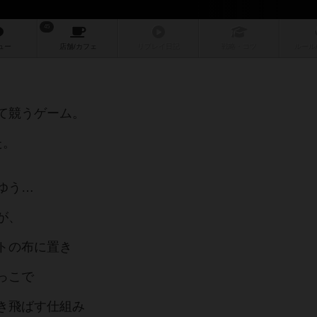
45
ュー
店舗/
カフェ
リプレイ
日記
戦略
・コツ
ルール
て競うゲーム。
た。
ゆう…
が、
トの布に置き
っこで
き飛ばす仕組み