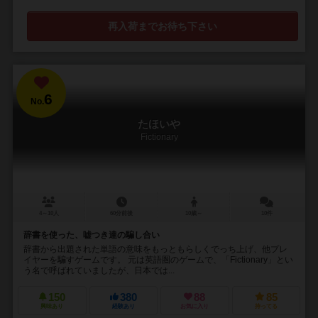
再入荷までお待ち下さい
6
No.
たほいや
Fictionary
4～10人
60分前後
10歳～
10件
辞書を使った、嘘つき達の騙し合い
辞書から出題された単語の意味をもっともらしくでっち上げ、他プレ
イヤーを騙すゲームです。 元は英語圏のゲームで、「Fictionary」とい
う名で呼ばれていましたが、日本では...
150
380
88
85
興味あり
経験あり
お気に入り
持ってる