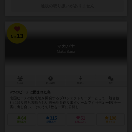
通販の取り扱いがありません
13
No.
マカバナ
Maka Bana
2～6人
45～60分
10歳～
8件
9つのビーチに囲まれた島
南国ビーチの観光地を開発するプロジェクトリーダーとして、競合他
社に競り勝ち素晴らしい観光地を作り出すゲームです 手札3〜4枚を一
斉に出し合い、そのうち1枚を一斉に公開し...
64
315
51
198
興味あり
経験あり
お気に入り
持ってる