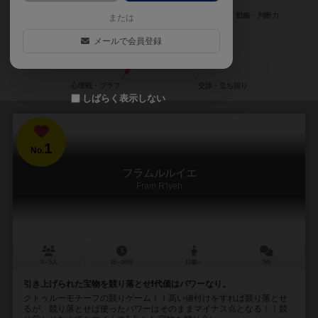
または
メールで会員登録
しばらく表示しない
1
No.
フラムルルイエ
Fram R'lyeh
3～5人
15～20分
12歳～
2件
引き上げられた宝物を競り落とせ❗代価はパワーなり。
クトゥルーモチーフの競りゲーム！！高い値付けをすれば競り落とせ
るが、競り落とせば使ったパワーはそのままマイナス点となる！！競