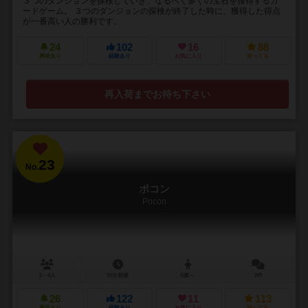
３つのダンジョンを探検していき、なるべく多くの宝石を獲得するカ
ードゲーム。 ３つのダンジョンの探検が終了した時に、獲得した得点
が一番高い人の勝利です。
24
102
16
88
興味あり
経験あり
お気に入り
持ってる
再入荷までお待ち下さい
23
No.
ポコン
Pocon
2～4人
15分前後
6歳～
2件
26
122
11
113
興味あり
経験あり
お気に入り
持ってる