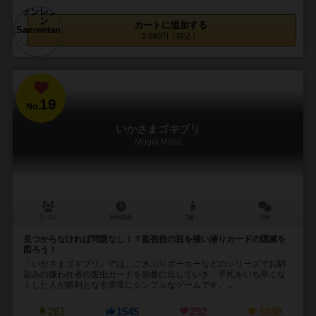
カートに追加する
2,090円（税込）
19
No.
いかさまゴキブリ
Mogel Motte
3～5人
30分前後
7歳～
28件
見つからなければ問題なし！？監視役の目を掻い潜りカードの隠滅を
図ろう！
「いかさまゴキブリ」では、ごきぶりポーカーなどのシリーズでお馴
染みの嫌われ者の害虫カードを順番に出していき、手札をいち早くな
くした人が勝利となる非常にシンプルなゲームです。 ...
261
1545
292
1030