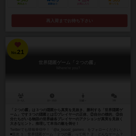
345
475
124
365
興味あり
経験あり
お気に入り
持ってる
再入荷までお待ち下さい
21
No.
世界隠匿ゲーム「２つの霧」
Where're you?
3～4人
10～15分
12歳～
7件
「２つの霧」は３つの隠匿から真実を見抜き、勝利する「世界隠匿ゲ
ーム」です３つの隠匿とは①プレイヤーの正体、②自分の標的、③自
分たちがいる物語の世界線各プレイヤーのアクションが真実を見抜く
大きなヒント。推理して本当の敵を倒せ！
Twitterでも情報発信中！「@a_boost_games」をフォローください。
■目次 １．世界隠匿ゲーム「２つの霧」って何？ ２．どんなゲーム？