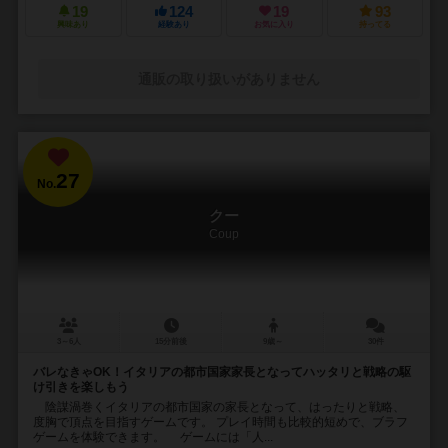
19
124
19
93
興味あり
経験あり
お気に入り
持ってる
通販の取り扱いがありません
27
No.
クー
Coup
3～6人
15分前後
9歳～
30件
バレなきゃOK！イタリアの都市国家家長となってハッタリと戦略の駆
け引きを楽しもう
陰謀渦巻くイタリアの都市国家の家長となって、はったりと戦略、
度胸で頂点を目指すゲームです。 プレイ時間も比較的短めで、ブラフ
ゲームを体験できます。 ゲームには「人...