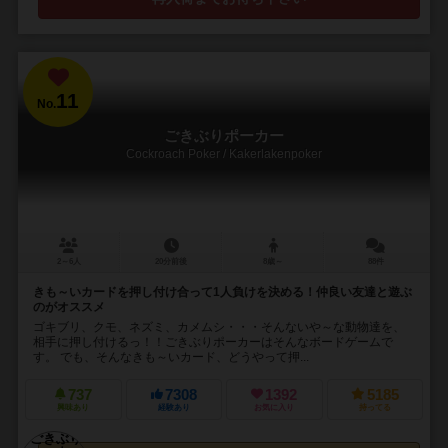
11
No.
ごきぶりポーカー
Cockroach Poker / Kakerlakenpoker
2～6人
20分前後
8歳～
88件
きも～いカードを押し付け合って1人負けを決める！仲良い友達と遊ぶ
のがオススメ
ゴキブリ、クモ、ネズミ、カメムシ・・・そんないや～な動物達を、
相手に押し付けるっ！！ごきぶりポーカーはそんなボードゲームで
す。 でも、そんなきも～いカード、どうやって押...
737
7308
1392
5185
興味あり
経験あり
お気に入り
持ってる