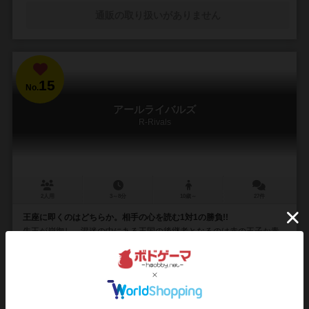
通販の取り扱いがありません
15
No.
アールライバルズ
R-Rivals
2人用
3～8分
10歳～
27件
王座に即くのはどちらか。相手の心を読む1対1の勝負!!
先王が崩御し、混迷の中にある王国の後継者となるのは赤の王子か青
の王子か。 単純な数字勝負の中にもそれぞれのカードの能力が光る2人
用お手軽カードゲームです。 プレイヤー...
256
1185
215
1101
興味あり
経験あり
お気に入り
持ってる