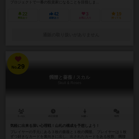
プロジェクトで一番の投資家になることを目指しま...
22
42
3
19
興味あり
経験あり
お気に入り
持ってる
通販の取り扱いがありません
29
No.
髑髏と薔薇 / スカル
Skull & Roses
3～6人
45分前後
14歳～
90件
気軽に出来る深い心理戦！山札の構成を予想しよう！
プレイヤーの手元にある３枚の薔薇と１枚の髑髏。 プレイヤーは１枚
ずつ好きなカードを裏向きに出し、出されたカードをある枚数、髑髏