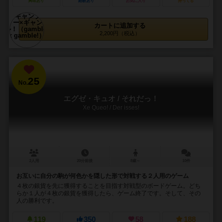
興味あり
経験あり
お気に入り
持ってる
カートに追加する
2,200円（税込）
25
No.
エグゼ・キュオ / それだっ！
Xe Queo! / Der isses!
2人用
20分前後
8歳～
10件
お互いに自分の駒が何色かを隠した形で対戦する２人用のゲーム
４枚の銀貨を先に獲得することを目指す対戦型のボードゲーム。どち
らか１人が４枚の銀貨を獲得したら、ゲーム終了です。そして、その
人の勝利です。
119
350
58
188