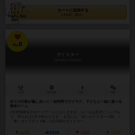
カートに追加する
1,760円（税込）
8
No.
ガイスター
Ghosts! / Geister
2人用
15分前後
6歳～
95件
全ての行動が騙し合いに！短時間でサクサク、子どもと一緒に遊べる
簡単ゲーム
2名対戦限定のボードゲームになりますが、ルールは非常にシンプル
で、早ければ1分で終わります。 お互いに「赤いガイスター 4個」＋
「青いガイスター 4個」の計8体のガイスター...
1175
6598
1360
4100