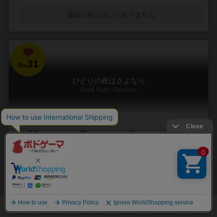
通販の取り扱いがありません
31
No.
ひとりの夜はさよなら
Good Night, Goodbye
3～5人
15分前後
10歳～
3件
嘘もできるさひとりなら、裏切ろうともさよならしたら
『ひとりの夜はさよなら』は嘘と裏切りが錯綜するブラフゲーム。 プ
レイヤーは3枚のカードから1枚を出し、 多数決をしてポイントの獲得
を目指します。 しかし、多数派だけが良い...
43
57
14
65
興味あり
経験あり
お気に入り
持ってる