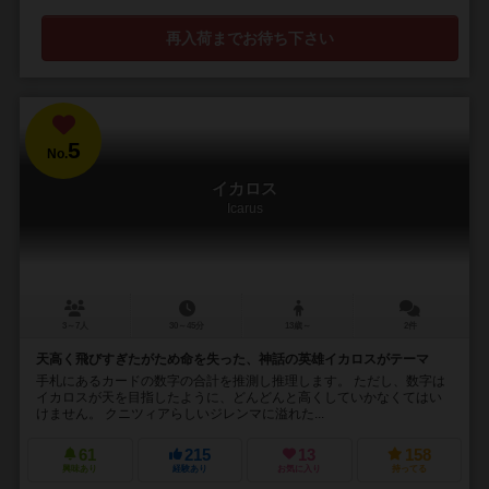
再入荷までお待ち下さい
5
No.
イカロス
Icarus
3～7人
30～45分
13歳～
2件
天高く飛びすぎたがため命を失った、神話の英雄イカロスがテーマ
手札にあるカードの数字の合計を推測し推理します。 ただし、数字は
イカロスが天を目指したように、どんどんと高くしていかなくてはい
けません。 クニツィアらしいジレンマに溢れた...
61
215
13
158
興味あり
経験あり
お気に入り
持ってる