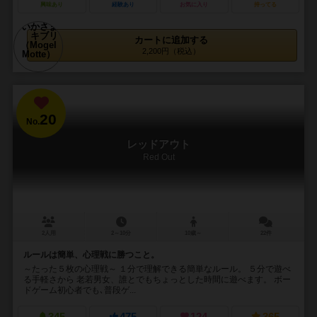
興味あり
経験あり
お気に入り
持ってる
カートに追加する
2,200円（税込）
20
No.
レッドアウト
Red Out
2人用
2～10分
10歳～
22件
ルールは簡単、心理戦に勝つこと。
～たった５枚の心理戦～ １分で理解できる簡単なルール。 ５分で遊べ
る手軽さから 老若男女、誰とでもちょっとした時間に遊べます。 ボー
ドゲーム初心者でも､普段ゲ...