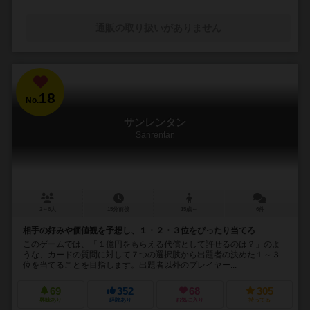
通販の取り扱いがありません
18
No.
サンレンタン
Sanrentan
2～6人
15分前後
15歳～
6件
相手の好みや価値観を予想し、１・２・３位をぴったり当てろ
このゲームでは、「１億円をもらえる代償として許せるのは？」のよ
うな、カードの質問に対して７つの選択肢から出題者の決めた１～３
位を当てることを目指します。出題者以外のプレイヤー...
69
352
68
305
興味あり
経験あり
お気に入り
持ってる