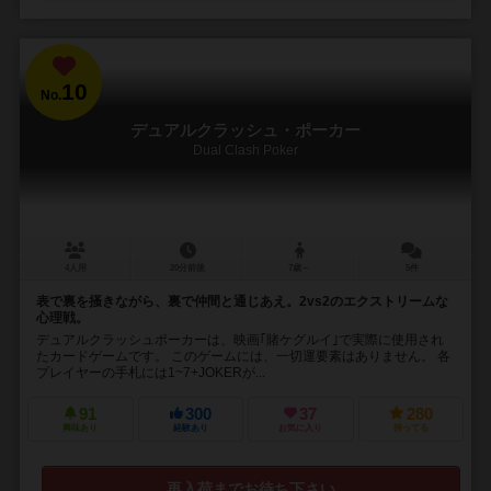
10
No.
デュアルクラッシュ・ポーカー
Dual Clash Poker
4人用
20分前後
7歳～
5件
表で裏を掻きながら、裏で仲間と通じあえ。2vs2のエクストリームな
心理戦。
デュアルクラッシュポーカーは、映画｢賭ケグルイ｣で実際に使用され
たカードゲームです。 このゲームには、一切運要素はありません。 各
プレイヤーの手札には1~7+JOKERが...
91
300
37
280
興味あり
経験あり
お気に入り
持ってる
再入荷までお待ち下さい