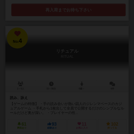
再入荷までお待ち下さい
4
No.
リチュアル
RITUAL
2～5人
15～30分
8歳～
6件
読み、詠え
【ゲームの特徴】 ・手の読み合いが熱い囚人のジレンマベースのカジ
ュアルゲーム ・手札から1枚出して全員で公開するだけのシンプルなル
ールだけど奥が深い。 ・プレイヤーの性...
61
93
11
102
興味あり
経験あり
お気に入り
持ってる