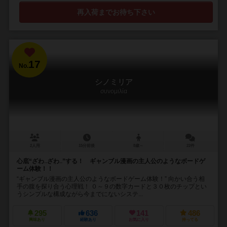
再入荷までお待ち下さい
17
No.
シノミリア
συνομιλία
2人用
15分前後
8歳～
22件
心底“ざわ‥ざわ‥”する！ ギャンブル漫画の主人公のようなボードゲ
ーム体験！！
“ギャンブル漫画の主人公のようなボードゲーム体験！” 向かい合う相
手の腹を探り合う心理戦！ ０～９の数字カードと３０枚のチップとい
うシンプルな構成ながら今までにないシステ...
295
636
141
486
興味あり
経験あり
お気に入り
持ってる