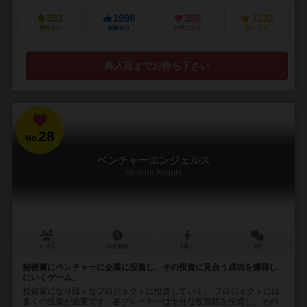
381
1998
350
1132
興味あり
経験あり
お気に入り
持ってる
再入荷までお待ち下さい
28
No.
ベンチャーエンジェルス
Venture Angels
3～5人
20分前後
8歳～
2件
秘密裏にベンチャーに企業に投資し、その投資に見合う成功を獲得し
にいくゲーム。
投資家になり様々なプロジェクトに投資していく。 プロジェクトには
多くの投資が必要です。各プレイヤーは十分な投資額を投資し、その