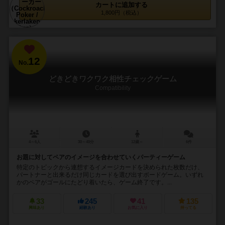
カートに追加する
1,800円（税込）
12
No.
どきどきワクワク相性チェックゲーム
Compatibility
4～6人
30～40分
12歳～
6件
お題に対してペアのイメージを合わせていくパーティーゲーム
特定のトピックから連想するイメージカードを決められた枚数だけ、
パートナーと出来るだけ同じカードを選び出すボードゲーム。いずれ
かのペアがゴールにたどり着いたら、ゲーム終了です。...
33
245
41
135
興味あり
経験あり
お気に入り
持ってる