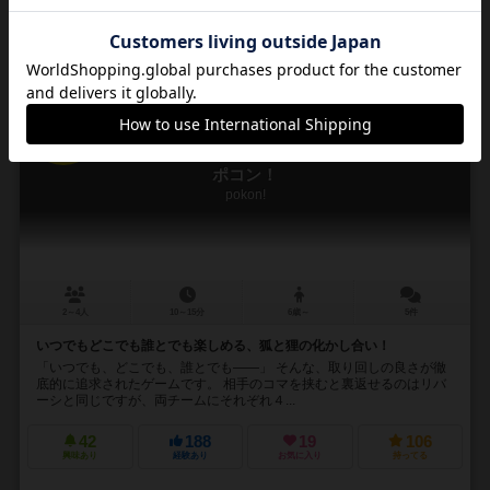
通販の取り扱いがありません
16
No.
ポコン！
pokon!
2～4人
10～15分
6歳～
5件
いつでもどこでも誰とでも楽しめる、狐と狸の化かし合い！
「いつでも、どこでも、誰とでも――」 そんな、取り回しの良さが徹
底的に追求されたゲームです。 相手のコマを挟むと裏返せるのはリバ
ーシと同じですが、両チームにそれぞれ４...
42
188
19
106
興味あり
経験あり
お気に入り
持ってる