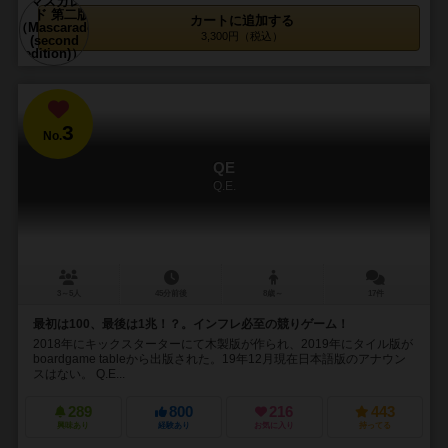
カートに追加する
3,300円（税込）
3
No.
QE
Q.E.
3～5人
45分前後
8歳～
17件
最初は100、最後は1兆！？。インフレ必至の競りゲーム！
2018年にキックスターターにて木製版が作られ、2019年にタイル版が
boardgame tableから出版された。19年12月現在日本語版のアナウン
スはない。 Q.E...
289
800
216
443
興味あり
経験あり
お気に入り
持ってる