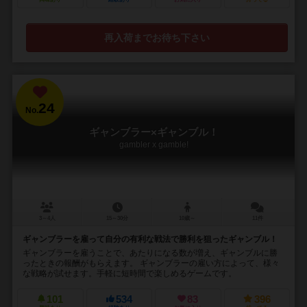
再入荷までお待ち下さい
24
No.
ギャンブラー×ギャンブル！
gambler x gamble!
3～4人
15～30分
10歳～
11件
ギャンブラーを雇って自分の有利な戦法で勝利を狙ったギャンブル！
ギャンブラーを雇うことで、あたりになる数が増え、ギャンブルに勝
ったときの報酬がもらえます。 ギャンブラーの雇い方によって、様々
な戦略が試せます。手軽に短時間で楽しめるゲームです。
101
534
83
396