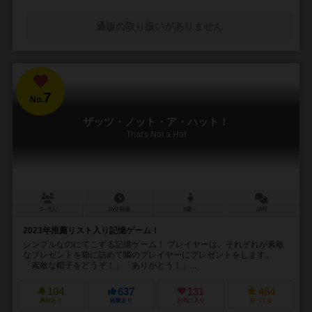
通販の取り扱いがありません
7
No.
ザッツ・ノット・ア・ハット！
That's Not a Hat
3～8人
15分前後
8歳～
18件
2023年推薦リスト入り記憶ゲーム！
シンプルなのにてこずる記憶ゲーム！ プレイヤーは、それぞれが素敵
なプレゼントを箱に詰めて隣のプレイヤーにプレゼントをします。
「素敵な帽子をどうぞ！」「ありがとう！」...
104
637
131
464
興味あり
経験あり
お気に入り
持ってる