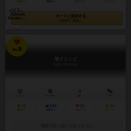
興味あり
経験あり
お気に入り
持ってる
カートに追加する
2,800円（税込）
9
No.
聖ドミンゴ
Santo Domingo
2～6人
20～30分
8歳～
4件
16
154
25
84
興味あり
経験あり
お気に入り
持ってる
通販の取り扱いがありません