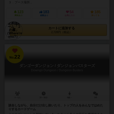
３．ブース場所...
123
183
54
185
興味あり
経験あり
お気に入り
持ってる
カートに追加する
2,728円（税込）
22
No.
ダンゴーダンジョン / ダンジョンバスターズ
Downgo Dungeon / Dungeon Busters
4～5人
20～30分
8歳～
3件
談合しながら、自分だけ出し抜いたり、トップの人をみんなではめた
りするカードゲーム