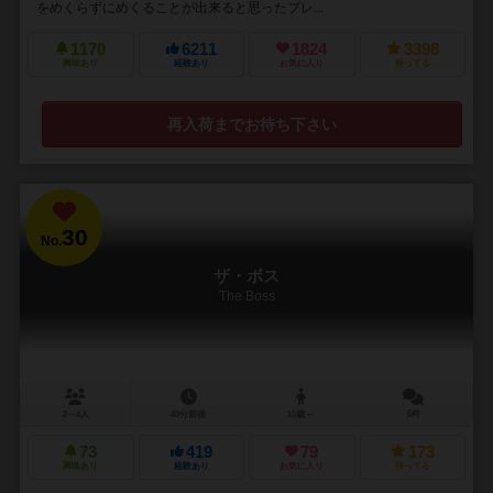
をめくらずにめくることが出来ると思ったプレ...
1170
6211
1824
3398
興味あり
経験あり
お気に入り
持ってる
再入荷までお待ち下さい
30
No.
ザ・ボス
The Boss
2～4人
40分前後
10歳～
5件
73
419
79
173
興味あり
経験あり
お気に入り
持ってる