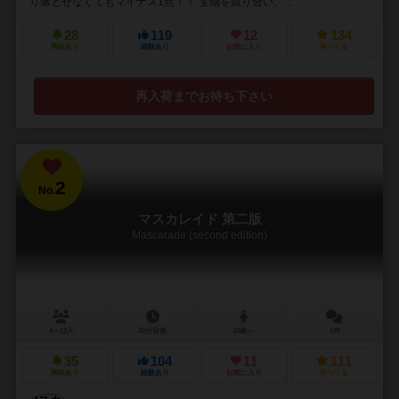
り落とせなくてもマイナス1点！！ 宝物を競り合い、...
28
119
12
134
興味あり
経験あり
お気に入り
持ってる
再入荷までお待ち下さい
2
No.
マスカレイド 第二版
Mascarade (second edition)
4～12人
30分前後
10歳～
1件
35
104
11
111
興味あり
経験あり
お気に入り
持ってる