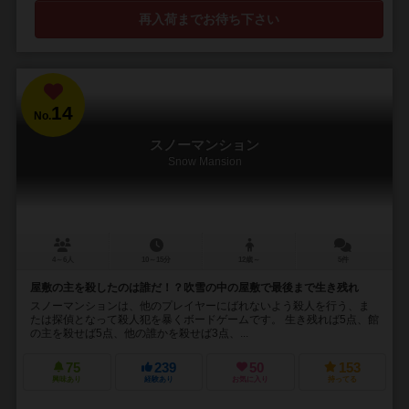
再入荷までお待ち下さい
14
No.
スノーマンション
Snow Mansion
4～6人
10～15分
12歳～
5件
屋敷の主を殺したのは誰だ！？吹雪の中の屋敷で最後まで生き残れ
スノーマンションは、他のプレイヤーにばれないよう殺人を行う、ま
たは探偵となって殺人犯を暴くボードゲームです。 生き残れば5点、館
の主を殺せば5点、他の誰かを殺せば3点、...
75
239
50
153
興味あり
経験あり
お気に入り
持ってる