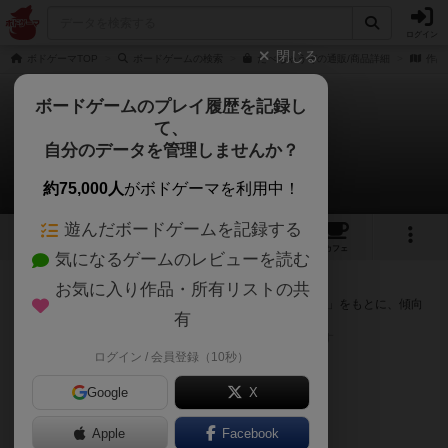
ログイン
閉じる
ボドゲーマTOP
ボードゲームの検索
たべちゃうぞの通販/商品詳細
作品
ボードゲームのプレイ履歴を記録し
て、
たべちゃうぞ
自分のデータを管理しませんか？
次のおすすめボードゲーム
約75,000人
がボドゲーマを利用中！
遊んだボードゲームを記録する
4
5
39
トップ
画像
動画
レビュー
カフェ
気になるゲームのレビューを読む
『たべちゃうぞ』が好きな方へのおすすめ
お気に入り作品・所有リストの共
このゲームのトップページで投票された「プレイ感の評価」をもとに、傾向
有
が近いボードゲームをランキング形式で紹介します。
※リストには一定の投票数がある作品のみを表示しています
ログイン / 会員登録（10秒）
Google
X
Apple
Facebook