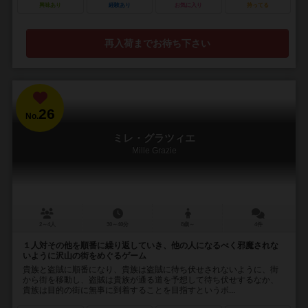
興味あり
経験あり
お気に入り
持ってる
再入荷までお待ち下さい
26
No.
ミレ・グラツィエ
Mille Grazie
2～4人
30～40分
8歳～
4件
１人対その他を順番に繰り返していき、他の人になるべく邪魔されな
いように沢山の街をめぐるゲーム
貴族と盗賊に順番になり、貴族は盗賊に待ち伏せされないように、街
から街を移動し、盗賊は貴族が通る道を予想して待ち伏せするなか、
貴族は目的の街に無事に到着することを目指すというボ...