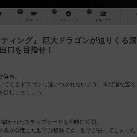
22
1
1
ュー
店舗/
カフェ
リプレイ
日記
戦略
・コツ
ルール
ッティング』 巨大ドラゴンが迫りくる洞
出口を目指せ！
が舞台。
いてくるドラゴンに追いつかれないよう、不思議な宝石
を目指しましょう。
字が書かれたステップカードを同時に公開。
のみが公開した数字分移動でき、数字が被ってしまった