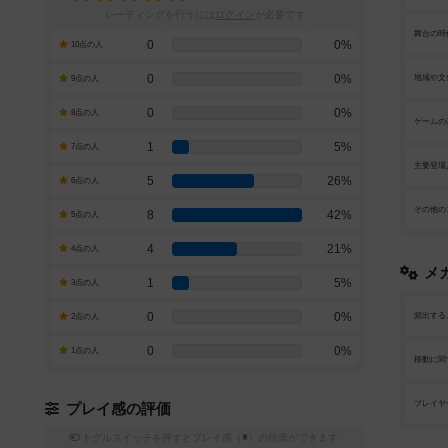
レーティングを行うには
ログイン
が必要です
舞台の時
0
0%
10点の人
0
0%
地域や文
9点の人
0
0%
8点の人
ゲームの
1
5%
7点の人
主要登場
5
26%
6点の人
その他の
8
42%
5点の人
4
21%
4点の人
メ
1
5%
3点の人
0
0%
頻出する
2点の人
0
0%
1点の人
移動に関
プレイヤ
プレイ感の評価
トグルスイッチを押すとプレイ感（
※
）の投票ができます