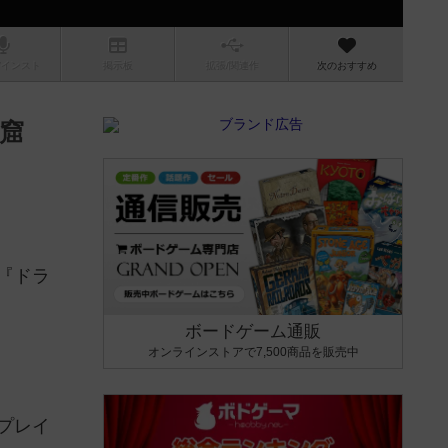
/インスト
掲示板
拡張/関連
作
次のおすすめ
窟
『ドラ
ボードゲーム通販
オンラインストアで7,500商品を販売中
プレイ