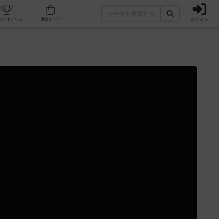
ログイン
カフェ/店舗
人気ボードゲーム
通販ストア