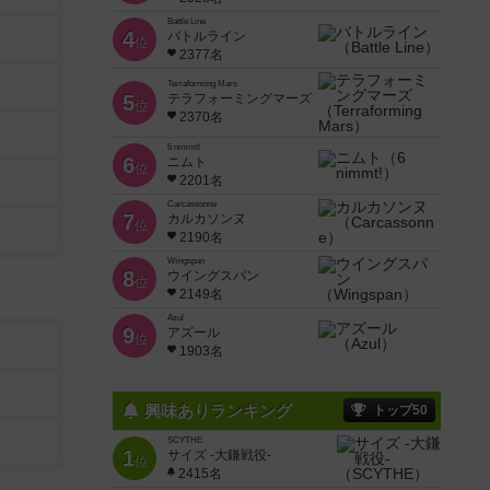
Battle Line
4
バトルライン
位
2377名
Terraforming Mars
5
テラフォーミングマーズ
位
2370名
6 nimmt!
6
ニムト
位
2201名
Carcassonne
7
カルカソンヌ
位
2190名
Wingspan
8
ウイングスパン
位
2149名
Azul
9
アズール
位
1903名
興味ありランキング
トップ50
SCYTHE
1
サイズ -大鎌戦役-
位
2415名