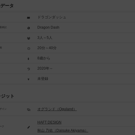
品データ
ドラゴンダッシュ
Dragon Dash
題表記
3人～5人
20分～40分
間
8歳から
2020年～
未登録
レジット
オグランド（Oguland）
ザイン
HAFT DESIGN
ーク
秋山 乃佑（Daisuke Akiyama）