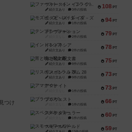
ファースト・イン・フライト
108
PT
紹介文あり
3件の投稿
モズビ－ズ・レイダ－ズ
94
PT
紹介文あり
1件の投稿
テンプテーション
79
PT
紹介文なし
2件の投稿
インドネシア
78
PT
紹介文あり
2件の投稿
宵と暁の呪文書
75
PT
紹介文あり
8件の投稿
リスボン・トラム 28
73
PT
紹介文あり
9件の投稿
アマナイト
73
PT
紹介文なし
1件の投稿
ブラヴェスト
66
見つけ
PT
紹介文なし
1件の投稿
スペクタキュラー
60
PT
紹介文なし
1件の投稿
スモールワールド
59
PT
紹介文あり
13件の投稿