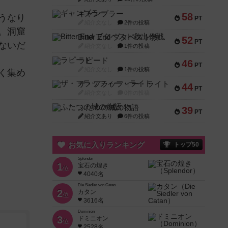
ギャンブラー
58
うなり
PT
紹介文なし
2件の投稿
。洞窟
Bitter End ブタペスト救出作戦
52
PT
ないだ
紹介文なし
1件の投稿
ラピード
46
PT
紹介文なし
1件の投稿
く集め
ザ・フラッフィー・ライト
44
PT
紹介文なし
0件の投稿
ふたつの城の物語
39
PT
紹介文あり
6件の投稿
お気に入りランキング
トップ50
Splendor
1
宝石の煌き
位
4040名
Die Siedler von Catan
2
カタン
位
3616名
Dominion
3
ドミニオン
位
2528名