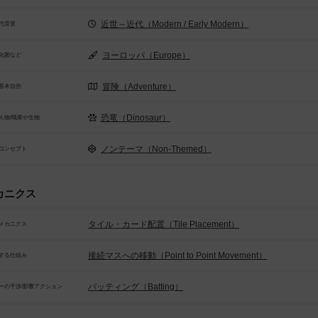
近世～近代（Modern / Early Modern）
代背景
ヨーロッパ（Europe）
化圏など
冒険（Adventure）
基本目的
恐竜（Dinosaur）
人物/職業や生物
ノンテーマ（Non-Themed）
コンセプト
カニクス
タイル・カード配置（Tile Placement）
メカニクス
接続マスへの移動（Point to Point Movement）
する仕組み
バッティング（Batting）
ーの干渉/影響アクション