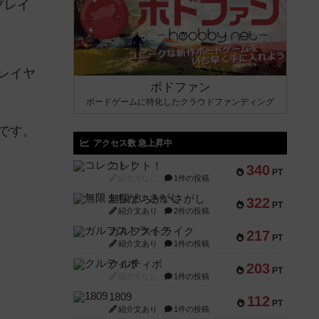
プレイ
レイヤ
ボドファン
ボードゲームに特化したクラウドファンディング
です。
アクセス数 急上昇中
コレクト！
340
PT
紹介文なし
1件の投稿
無限まちがいさがし
322
PT
紹介文あり
2件の投稿
ガルフストライク
217
PT
紹介文あり
1件の投稿
クルティボ
203
PT
紹介文なし
1件の投稿
1809
112
PT
紹介文あり
1件の投稿