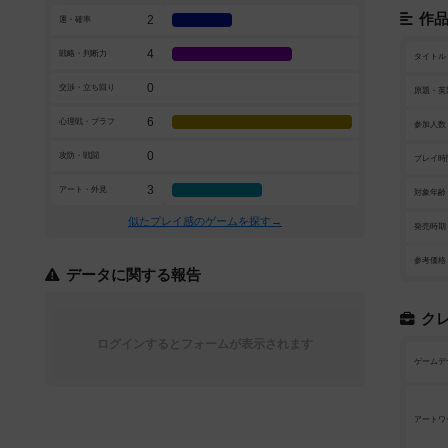
作
2
運・確率
4
戦略・判断力
タイトル
0
交渉・立ち回り
原題・英
6
心理戦・ブラフ
参加人数
0
攻防・戦闘
プレイ時
3
アート・外見
対象年齢
似たプレイ感のゲームを探す→
発売時期
参考価格
データに関する報告
ク
ログインするとフォームが表示されます
ゲームデ
アートワ