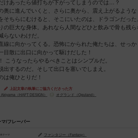
だけあったら値打ちが下がってしまうのでは…？
の奥に進んでいくと、さらに奥から、震え上がるような
をそちらにむけると、そこにいたのは、ドラゴンだった
りの巨大な身体。あれなら人間などひと飲みで骨も残ら
減らないわけだ。
直線に向かってくる。恐怖にかられた俺たちは、せっか
一目散に出口に向かって駆けだした！
！ こうなったらやるべきことはシンプルだ。
脱出するのだ。そして出口を塞いでしまえ。
のは俺ひとりだ！
上記文章の執筆にご協力くださった方
e Akiyama（HAFT DESIGN）
オグランド（Oguland）
ーマ/フレーバー
ファンタジー（Fantasy）
基本テーマ