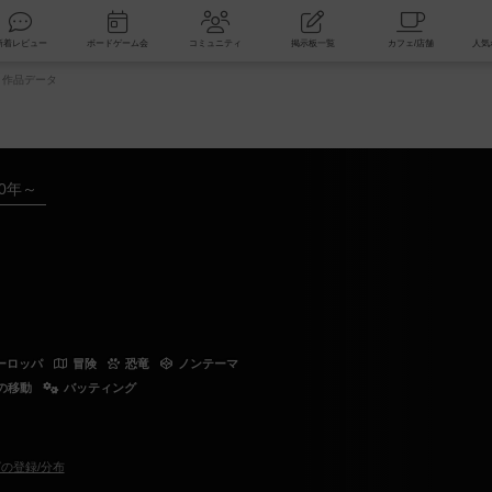
索
新着レビュー
ボードゲーム会
コミュニティ
掲示板一覧
作品データ
20年～
ーロッパ
冒険
恐竜
ノンテーマ
の移動
バッティング
の登録/分布