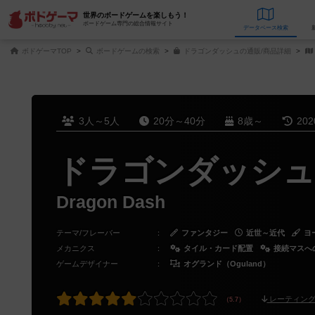
世界のボードゲームを楽しもう！
ボードゲーム専門の総合情報サイト
データベース
検
ボドゲーマTOP
ボードゲームの検索
ドラゴンダッシュの通販/商品詳細
3人～5人
20分～40分
8歳～
20
ドラゴンダッシュ
Dragon Dash
テーマ/フレーバー
：
ファンタジー
近世～近代
ヨ
メカニクス
：
タイル・カード配置
接続マスへ
ゲームデザイナー
：
オグランド（Oguland）
レーティング