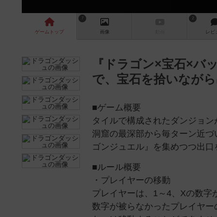
7
2
ゲーム
トップ
画像
動画
レビ
『ドラゴン×宝石×バ
で、宝石を拾いながら
■ゲーム概要
タイルで構成されたダンジョン
洞窟の最深部から毎ターン近づ
ゴンジュエル』を集めつつ出口
■ルール概要
・プレイヤーの移動
プレイヤーは、1～4、Xの数
数字が被らなかったプレイヤー