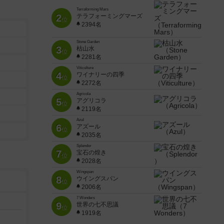
Terraforming Mars
2
テラフォーミングマーズ
位
2394名
Stone Garden
3
枯山水
位
2281名
Viticulture
4
ワイナリーの四季
位
2272名
Agricola
5
アグリコラ
位
2119名
Azul
6
アズール
位
2035名
Splendor
7
宝石の煌き
位
2028名
Wingspan
8
ウイングスパン
位
2006名
7 Wonders
9
世界の七不思議
位
1919名