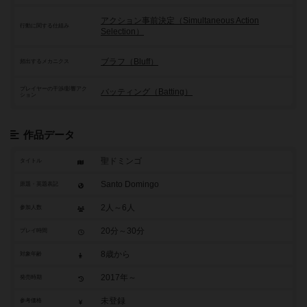
アクション事前決定（Simultaneous Action
行動に関する仕組み
Selection）
ブラフ（Bluff）
頻出するメカニクス
プレイヤーの干渉/影響アク
バッティング（Batting）
ション
作品データ
聖ドミンゴ
タイトル
Santo Domingo
原題・英題表記
2人～6人
参加人数
20分～30分
プレイ時間
8歳から
対象年齢
2017年～
発売時期
未登録
参考価格