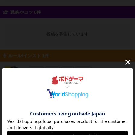
戦略やコツ 0件
投稿を募集しています
ルール/インスト 1件
神
88名
0名
0
充実
＜テーマ＞ドミニカ共和国の首都サント・ドミ
ヒロ(新！ボ
ンゴの商人になって、交易をして勝利点を稼ぐ
ードゲーム家
族)
バッティング系カードゲーム。＜準備＞各プレ
イヤーに、同内容の8種類のカードセットと、
交易品ボード&amp;マーカー、勝利点ボード
&amp;マーカーを配布。中央に、勝利点・交易
品・交換比率を示...