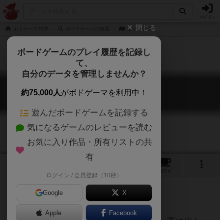
ログイン
閉じる
ボドゲーマTOP
ボードゲームの検索
聖ドミンゴ
ボードゲームのプレイ履歴を記録し
て、
自分のデータを管理しませんか？
聖ドミンゴ
約75,000人
がボドゲーマを利用中！
Santo Domingo
遊んだボードゲームを記録する
気になるゲームのレビューを読む
お気に入り作品・所有リストの共
有
2
3
8
トップ
画像
動画
レビュー
カフェ
ログイン / 会員登録（10秒）
Google
X
Apple
Facebook