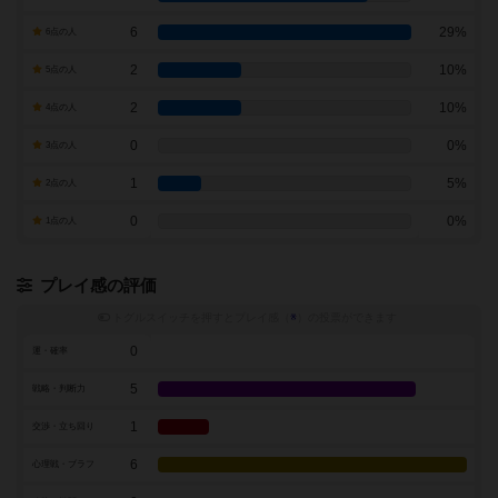
6
29%
6点の人
2
10%
5点の人
2
10%
4点の人
0
0%
3点の人
1
5%
2点の人
0
0%
1点の人
プレイ感の評価
トグルスイッチを押すとプレイ感（
※
）の投票ができます
0
運・確率
5
戦略・判断力
1
交渉・立ち回り
6
心理戦・ブラフ