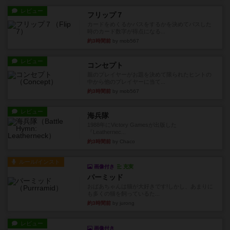
レビュー
フリップ７
カードをめくるかパスをするかを決めてパスした
時のカード数字が得点になる...
約3時間前
by mob567
レビュー
コンセプト
親のプレイヤーがお題を決めて限られたヒントの
中から他のプレイヤーに当て...
約3時間前
by mob567
レビュー
海兵隊
1988年にVictory Gamesが出版した
『Leathernec...
約3時間前
by Chaco
ルール/インスト
画像付き
充実
パーミッド
おばあちゃんは猫が大好きです!しかし、あまりに
も多くの猫を飼っているた...
約3時間前
by jurong
レビュー
画像付き