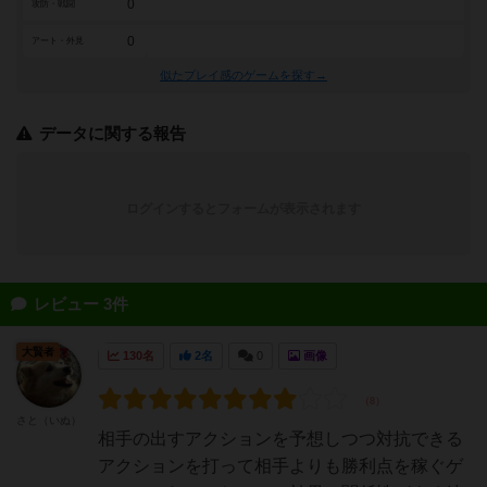
0
攻防・戦闘
0
アート・外見
似たプレイ感のゲームを探す→
データに関する報告
ログインするとフォームが表示されます
レビュー 3件
大賢者
130名
2名
0
画像
さと（いぬ）
相手の出すアクションを予想しつつ対抗できる
アクションを打って相手よりも勝利点を稼ぐゲ