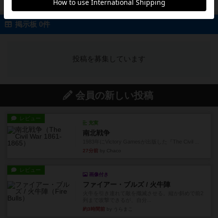
続きを読む（5年弱前）
掲示板 0件
投稿を募集しています
会員の新しい投稿
レビュー
充実
南北戦争
1983年にVictory Gamesが出版した『The Civil ...
27分前
by Chaco
レビュー
画像付き
ファイアー・ブルズ / 火牛陣
火牛を引き連れて敵を殲滅させる。縦か斜めで前2
列まで攻撃できるが、自分...
約3時間前
by うらまこ