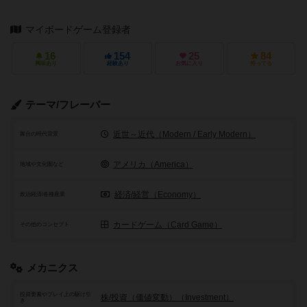
マイボードゲーム登録者
16
154
25
84
興味あり
経験あり
お気に入り
持ってる
テーマ/フレーバー
近世～近代（Modern / Early Modern）
舞台の時代背景
アメリカ（America）
地域や文化圏など
経済/経営（Economy）
政治経済/各種産業
カードゲーム（Card Game）
その他のコンセプト
メカニクス
投資要素やプレイ上の駆け引
株/投資（価値変動）（Investment）
き