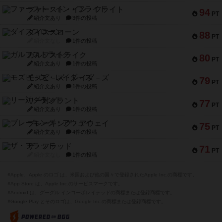
ファースト・イン・フライト
94
PT
紹介文あり
3件の投稿
ダイススローン
88
PT
紹介文なし
1件の投稿
ガルフストライク
80
PT
紹介文あり
1件の投稿
モズビ－ズ・レイダ－ズ
79
PT
紹介文あり
1件の投稿
リー対グラント
77
PT
紹介文あり
1件の投稿
ブレーキング・アウェイ
75
PT
紹介文あり
4件の投稿
ザ・フラッド
71
PT
紹介文なし
1件の投稿
※Apple、Apple のロゴ は、米国および他の国々で登録されたApple Inc.の商標です。
※App Store は、Apple Inc.のサービスマークです。
※Android は、グーグル インコーポレイテッドの商標または登録商標です。
※Google Play とそのロゴは、Google Inc.の商標または登録商標です。