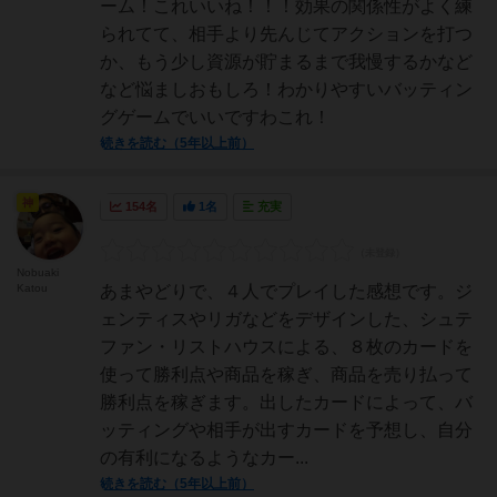
ーム！これいいね！！！効果の関係性がよく練
られてて、相手より先んじてアクションを打つ
か、もう少し資源が貯まるまで我慢するかなど
など悩ましおもしろ！わかりやすいバッティン
グゲームでいいですわこれ！
続きを読む（5年以上前）
神
154名
1名
充実
Nobuaki
Katou
あまやどりで、４人でプレイした感想です。ジ
ェンティスやリガなどをデザインした、シュテ
ファン・リストハウスによる、８枚のカードを
使って勝利点や商品を稼ぎ、商品を売り払って
勝利点を稼ぎます。出したカードによって、バ
ッティングや相手が出すカードを予想し、自分
の有利になるようなカー...
続きを読む（5年以上前）