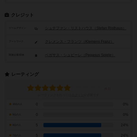
クレジット
シュテファン・リストハウス（Stefan Risthaus）
ゲームデザイン
クレメンス・フランツ（Klemens Franz）
アートワーク
ペガサス・シュピーレ（Pegasus Spiele）
関連企業/団体
レーティング
レーティングを行うには
ログイン
が必要です
0
0%
10点の人
0
0%
9点の人
5
24%
8点の人
5
24%
7点の人