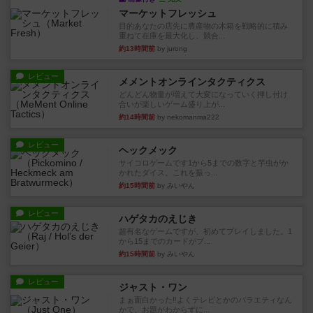
マーケットフレッシュ
目的あなたの店先に農産物の木箱を戦略的に積み
重ねて在庫を最大化し、競合...
約13時間前
by jurong
レビュー
メメントオンラインタクティクス
どんどん物量が増えて大変になっていく押し付け
合いが楽しいゲーム盛り上が...
約14時間前
by nekomanma222
レビュー
ヘックメック
サイコロゲームです1から5までの数字と芋虫がか
かれたダイス。これを振っ...
約15時間前
by みいやん
レビュー
ハゲタカのえじき
超有名なゲームですが、初めてプレイしました。1
から15までのカードがプ...
約15時間前
by みいやん
レビュー
ジャスト・ワン
まぁ面白かった‼️よくテレビとかのバラエティなん
かで、お題がわからずに...