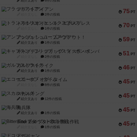
紹介文あり
6件の投稿
フラットアイアン
75
PT
紹介文なし
2件の投稿
トランスオリエント・エクスプレス
70
PT
紹介文なし
1件の投稿
アンブッシュ！：ムーブアウト！
59
PT
紹介文あり
1件の投稿
キャプテン・フリップ：イスラ・ボンバ
51
PT
紹介文なし
2件の投稿
ガルフストライク
46
PT
紹介文あり
1件の投稿
エコーズ・オブ・タイム
45
PT
紹介文なし
8件の投稿
スカルキング
45
PT
紹介文あり
12件の投稿
海兵隊
45
PT
紹介文あり
1件の投稿
Bitter End ブタペスト救出作戦
45
PT
紹介文なし
1件の投稿
ドコジャン