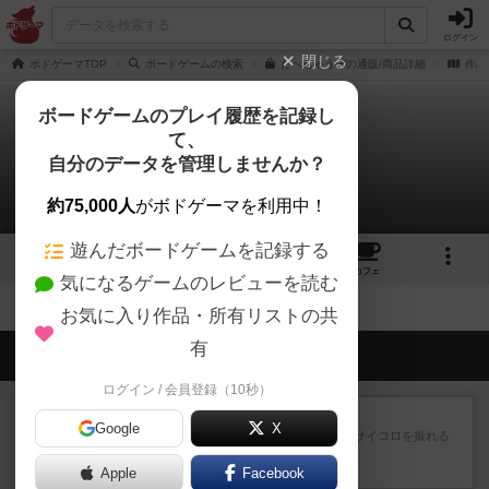
ログイン
閉じる
ボドゲーマTOP
ボードゲームの検索
たべちゃうぞの通販/商品詳細
作品
ボードゲームのプレイ履歴を記録し
て、
たべちゃうぞ
自分のデータを管理しませんか？
拡張/関連作品 0件
約75,000人
がボドゲーマを利用中！
遊んだボードゲームを記録する
4
5
39
トップ
画像
動画
レビュー
カフェ
気になるゲームのレビューを読む
お気に入り作品・所有リストの共
有
会員の新しい投稿
ログイン / 会員登録（10秒）
レビュー
街コロ通
Google
X
街コロとの違いは初めから二つサイコロを振れる
など、少しの違いはあるけれ...
Apple
約5時間前
by くみ
Facebook