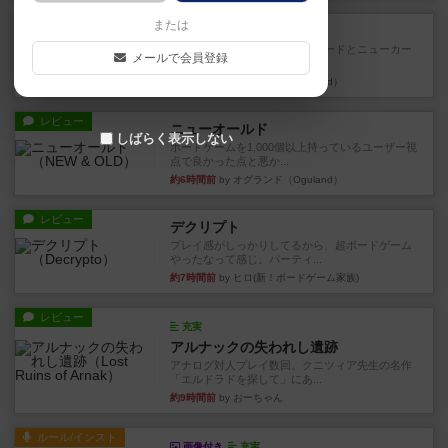
戦略やコツ
または
ニューオールド
ゲーム終了時に、「オールドカードとニューカー
メールで会員登録
ドのどちらもある」 状態に...
約6時間前
by オグランド（Oguland）
レビュー
ニューオールド
しばらく表示しない
ボードゲームを1,000個以上持っているユーザー視
点で良かった点と悪か...
約6時間前
by オグランド（Oguland）
レビュー
デクリプト
プレイ感がしっかりしてるから、超ボードゲーム
やったなって感じ。パーティ...
約7時間前
by ヒロ(新！ボードゲーム家族)
レビュー
充実
アルナックの失われし遺跡
アナログ対人プレイ数回。クニツィア先生の名作
「エルドラドを探して」にあ...
約9時間前
by おーちゃん
ルール/インスト
画像付き
充実