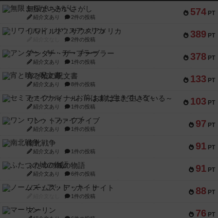
無限まちがいさがし
574
PT
紹介文あり
2件の投稿
リワイルド：サウスアメリカ
389
PT
紹介文なし
2件の投稿
アンダー・ザ・テーブラー
378
PT
紹介文あり
1件の投稿
宵と暁の呪文書
133
PT
紹介文あり
8件の投稿
セミファイナル ～お前はまだ生きている～
103
PT
紹介文あり
1件の投稿
ワン・トゥ・ファイブ
97
PT
紹介文あり
1件の投稿
南北戦争
91
PT
紹介文あり
1件の投稿
ふたつの城の物語
91
PT
紹介文あり
6件の投稿
ノームズ・アット・ナイト
88
PT
紹介文なし
1件の投稿
マーリン
76
PT