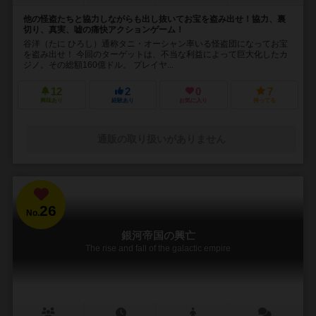
他の怪盗たちと協力しながらも出し抜いてお宝を盗み出せ！協力、裏
切り、真実、嘘の痛快アクションゲーム！
谷洋（たに ひろし）通称タニ・オーシャン率いる怪盗団になってお宝
を盗み出せ！ 今回のターゲットは、不当な利益によって巨大化したカ
ジノ。その総額160億ドル。 プレイヤ...
12
2
0
7
興味あり
経験あり
お気に入り
持ってる
通販の取り扱いがありません
26
No.
銀河帝国の興亡
The rise and fall of the galactic empire