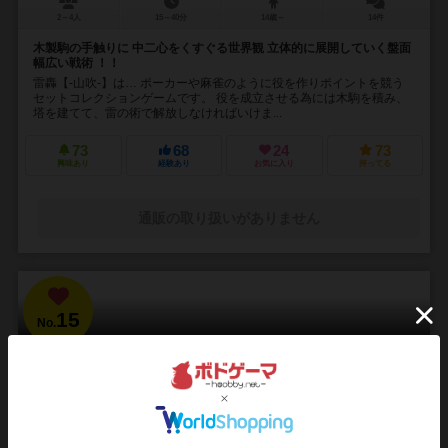
2～4人
15～40分
14歳～
14件
木製駒の手触りに 中二心をくすぐる世界観 立体的に展開していく盤面
幅広い戦術 ！！
雷轟【-山吹-】は… ポーカーや麻雀のように役を作りポイントを競う
セットコレクションゲームです。 役を成立させる為には木駒を積み、
塔を建てて、雷の術で解放しなければいけま...
73
68
24
73
興味あり
経験あり
お気に入り
持ってる
通販の取り扱いがありません
15
No.
ブラッドボーン：カードゲーム
Bloodborne: The Card Game