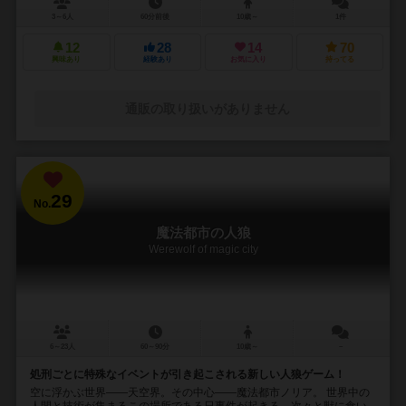
3～6人
60分前後
10歳～
1件
12
28
14
70
興味あり
経験あり
お気に入り
持ってる
通販の取り扱いがありません
29
No.
魔法都市の人狼
Werewolf of magic city
6～23人
60～90分
10歳～
－
処刑ごとに特殊なイベントが引き起こされる新しい人狼ゲーム！
空に浮かぶ世界――天空界。その中心――魔法都市ノリア。 世界中の
人間と技術が集まるこの場所である日事件が起きる。次々と獣に食い