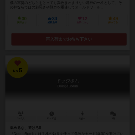
僕の軍勢のどちらをとっても異色きわまりない邪神の一柱として、そ
の神ならではの邪悪さや戦力を駆使してオールドワール...
30
34
12
49
興味あり
経験あり
お気に入り
持ってる
再入荷までお待ち下さい
5
No.
ドッジボム
DodgeBomb
3～6人
10～30分
8歳～
3件
集めるな、避けろ!!
『DodgeBomb』は手札の効果を使って危険なカード(爆弾)を避けてい