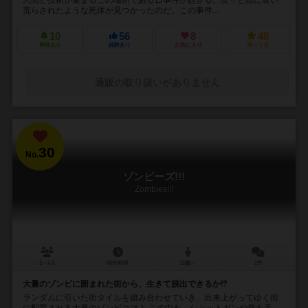
荒らされたような死体が見つかったのだ。この事件...
10
56
8
48
興味あり
経験あり
お気に入り
持ってる
通販の取り扱いがありません
30
No.
ゾンビーズ!!!
Zombies!!!
2～6人
60分前後
12歳～
2件
大量のゾンビに囲まれた街から、生きて脱出できるか⁉︎
ランダムに引いた街タイルを組み合わせていき、出来上がってゆく街
に配置される大量のゾンビコマ！ この中を、ショットガンや斧を手