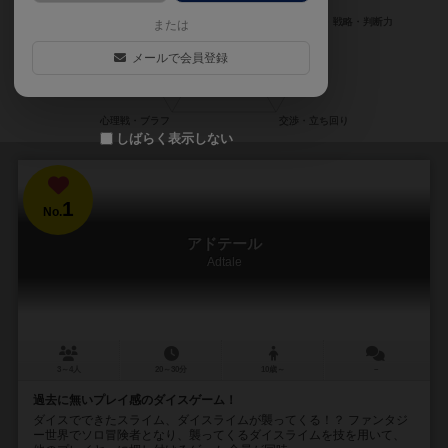
または
メールで会員登録
しばらく表示しない
1
No.
アドテール
Adtale
3～4人
20～30分
10歳～
－
過去に無いプレイ感のダイスゲーム！
ダイスでできたスライム、ダイスライムが襲ってくる！？ ファンタジ
ー世界でソロ冒険者となり、襲ってくるダイスライムを技を用いて、