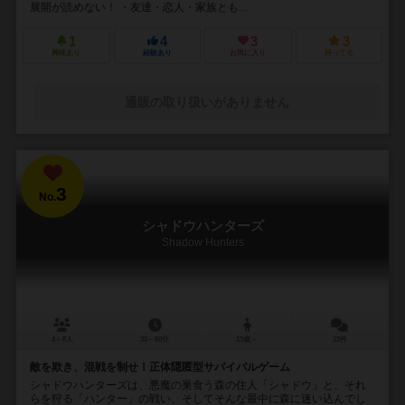
展開が読めない！ ・友達・恋人・家族とも...
1
4
3
3
興味あり
経験あり
お気に入り
持ってる
通販の取り扱いがありません
3
No.
シャドウハンターズ
Shadow Hunters
4～8人
30～60分
13歳～
12件
敵を欺き、混戦を制せ！正体隠匿型サバイバルゲーム
シャドウハンターズは、悪魔の巣食う森の住人「シャドウ」と、それ
らを狩る「ハンター」の戦い、そしてそんな最中に森に迷い込んでし