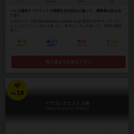
2～4人
45分前後
10歳～
4件
バトル漫画トーナメントの展開を自分好みに操って、優勝者を読み当
てる！
公式サイト http://bookmakers.sakura.ne.jp/ 架空の少年マンガ『ブッ
クメイカーズ』 いろいろあった。本当にいろいろあって、物語は最終
章！...
78
177
26
144
興味あり
経験あり
お気に入り
持ってる
再入荷までお待ち下さい
18
No.
ドラゴンクエスト人狼
DRAGON QUEST ZINROU