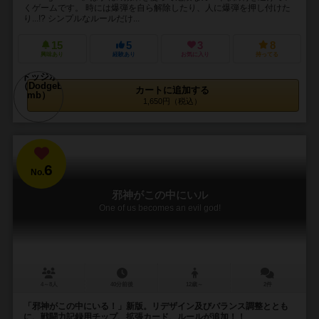
くゲームです。 時には爆弾を自ら解除したり、人に爆弾を押し付けた
り...!? シンプルなルールだけ...
15
5
3
8
興味あり
経験あり
お気に入り
持ってる
カートに追加する
1,650円（税込）
6
No.
邪神がこの中にいル
One of us becomes an evil god!
4～8人
40分前後
12歳～
2件
「邪神がこの中にいる！」新版。リデザイン及びバランス調整ととも
に、戦闘力記録用チップ、拡張カード、ルールが追加！！