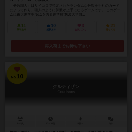
「分数職人」はサイコロで指定されたランダムな分数を手札のカード
によって作り、職人のように算数が上手になるゲームです。 このゲー
ムは東大進学率No.1を誇る進学校”筑波大学附...
11
10
3
21
興味あり
経験あり
お気に入り
持ってる
再入荷までお待ち下さい
10
No.
クルティザン
Courtisans
2～5人
20～30分
8歳～
5件