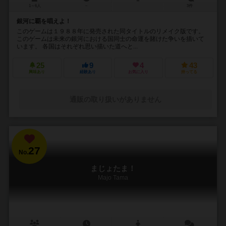
1～6人
－
3件
銀河に覇を唱えよ！
このゲームは１９８８年に発売された同タイトルのリメイク版です。
このゲームは未来の銀河における国同士の命運を賭けた争いを描いて
います。 各国はそれぞれ思い描いた道へと...
25
9
4
43
興味あり
経験あり
お気に入り
持ってる
通販の取り扱いがありません
27
No.
まじょたま！
Majo Tama