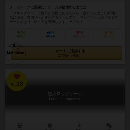
チームワークは重要だ、チームが崩壊するまでは
『メルトダウン』は協力が前提でありながら、協力に失敗した瞬間に
自己保身、裏切りへと変化するゲームです。 プレイヤーは原子炉管理
チームとなり、炉出力を管理します。 各プレイ...
24
9
5
10
興味あり
経験あり
お気に入り
持ってる
カートに追加する
2,750円（税込）
13
No.
超人ロックゲーム
Locke the superman