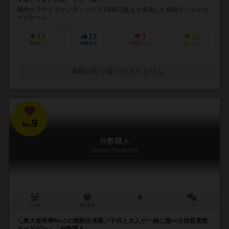
国内クラウドファンディングで1000万超えを達成した格闘ゲームのボ
ードゲーム
13
17
3
32
興味あり
経験あり
お気に入り
持ってる
通販の取り扱いがありません
9
No.
分数職人
Bunsu Shokunin
2～4人
10分前後
－
＼東大進学率No.1の筑駒生考案／子供と大人が一緒に遊べる知育算数
カードゲーム「分数職人」