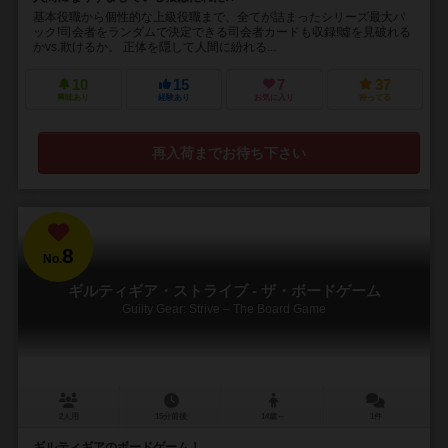
基本役職から個性的な上級役職まで、全てが詰まったシリーズ最大パ
ック!司会者をランダムで決定できる司会者カードも収録!噓を見破れる
かvs.欺けるか。 正体を隠して人間に紛れる...
10
15
7
37
興味あり
経験あり
お気に入り
持ってる
再入荷までお待ち下さい
8
No.
ギルティギア・ストライブ - ザ・ボードゲーム
Guilty Gear: Strive – The Board Game
2人用
15分前後
14歳～
1件
ギルティギアのボードゲーム！