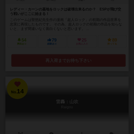
5～12人
60～80分
12歳～
7件
レディー・カーンの基地をロックは破壊出来るのか？ ESPが飛び交
う戦いがここに始まる！
このゲームは聖悠紀先生作の漫画「超人ロック」の初期の作品世界を
忠実に再現したものです。 その為、超人ロックの初期の作品を知らな
いと、まず間違いなく面白くないと思います。 ...
54
79
25
89
興味あり
経験あり
お気に入り
持ってる
再入荷までお待ち下さい
14
No.
雷轟：山吹
Raigou