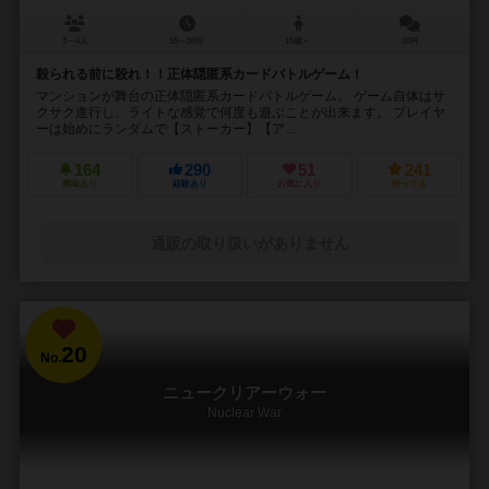
3～4人
15～30分
15歳～
10件
殺られる前に殺れ！！正体隠匿系カードバトルゲーム！
マンションが舞台の正体隠匿系カードバトルゲーム。 ゲーム自体はサ
クサク進行し、ライトな感覚で何度も遊ぶことが出来ます。 プレイヤ
ーは始めにランダムで【ストーカー】【ア...
164
290
51
241
興味あり
経験あり
お気に入り
持ってる
通販の取り扱いがありません
20
No.
ニュークリアーウォー
Nuclear War