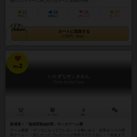
他のプレイヤーに押し付けるゲーム 全員が同時...
25
18
18
27
興味あり
経験あり
お気に入り
持ってる
カートに追加する
2,750円（税込）
2
No.
いたずらサンタさん
Tricky Santa Claus
2～6人
10～30分
6歳～
－
新感覚！「価値変動✖️妨害」サンタゲーム🤶
ゲーム概要 ・サンタになってプレゼントを奪い合う、妨害ありの心理
戦ゲーム！ ・欲しかったプレゼントが突然マイナス点に！？最後まで