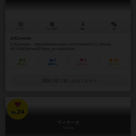
5～19人
10～999分
10歳～
1件
公式youtube
公式youtube https://www.youtube.com/channel/UCCcINwZg-
HUYcGEljblHswQ?view_as=subscriber ...
9
7
4
20
興味あり
経験あり
お気に入り
持ってる
通販の取り扱いがありません
24
No.
ヴィネータ
Vineta