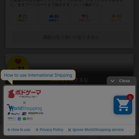
に、生きてヘリポートまで脱出する！という極めてシ...
21
40
6
49
興味あり
経験あり
お気に入り
持ってる
通販の取り扱いがありません
31
No.
人のせいにするな
Hitono Seini Suruna
3～5人
20分前後
5歳～
2件
責任をなすりつけろ！
「お前がやったんだろ！！」 やった覚えのないミスや罪を押し付けら