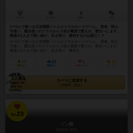
3～5人
5～10分
10歳～
2件
3〜5人で遊べる正体隠匿バトルロイヤルカードゲーム。 勇者、戦士、
弓使い、魔法使いのクラスから２枚が裏面で配られ、数比べします。
最後の1人まで戦い続け、生き残り、勝利するのは誰だ！？
3〜5人で遊べる正体隠匿バトルロイヤルカードゲーム。 勇者、戦士、
弓使い、魔法使いのクラスから２枚が裏面で配られ、数比べします。
最後の1人まで戦い続け、生き残り、勝利す...
17
10
3
14
興味あり
経験あり
お気に入り
持ってる
カートに追加する
1,000円（税込）
23
No.
ゾン狼
Zombie Jinro