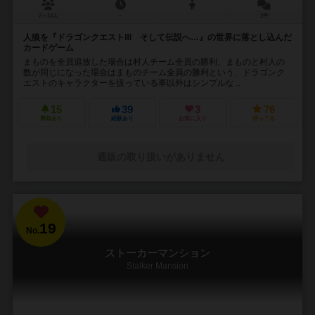
2～14人
－
2件
人狼を『ドラゴンクエストⅢ そして伝説へ…』の世界に落とし込んだ
カードゲーム
まものを全員追放した場合は村人チーム全員の勝利、まものと村人の
数が同じになった場合はまものチーム全員の勝利という、ドラゴンク
エストのキャラクターを扱っている事以外はシンプルな...
15
39
3
76
興味あり
経験あり
お気に入り
持ってる
通販の取り扱いがありません
19
No.
ストーカーマンション
Stalker Mansion