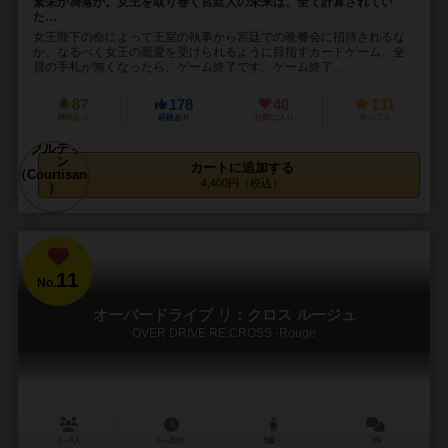
繁栄か凋落か。女王を取り巻く宮廷人の未来は、全て計算されてい
た…
女王陛下の命によって王室の執事から宮廷での晩餐会に招待されるな
か、なるべく女王の寵愛を受けられるように目指すカードゲーム。全
員の手札が無くなったら、ゲーム終了です。ゲーム終了...
87
178
40
131
興味あり
経験あり
お気に入り
持ってる
カートに追加する
4,400円（税込）
11
No.
オーバードライブ リ：クロス ルージュ
OVER DRIVE RE:CROSS -Rouge
1～4人
5～20分
8歳～
1件