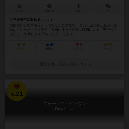
2～6人
60分前後
10歳～
4件
世界を掌中に収める。。。か
大国がひしめきあうようになったこの地球。 これ以上の領土拡張は望
めなくなったこの状況で、各国が採った政策は融和による世界平和で
はなく、 対決による富強でした。 そして、...
18
49
8
38
興味あり
経験あり
お気に入り
持ってる
通販の取り扱いがありません
21
No.
フォー・ア・クラウン
For a Crown