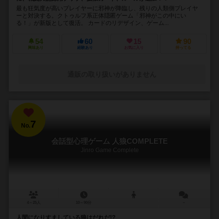
最も狂気度が高いプレイヤーに邪神が降臨し、残りの人類側プレイヤ
ーと対決する。クトゥルフ系正体隠匿ゲーム「邪神がこの中にい
る！」が新版として復活。 カードのリデザイン、ゲーム...
54
60
15
90
興味あり
経験あり
お気に入り
持ってる
通販の取り扱いがありません
7
No.
会話型心理ゲーム 人狼COMPLETE
Jinro Game Complete
4～25人
10～90分
－
人間になりすましている狼はだれだ!?