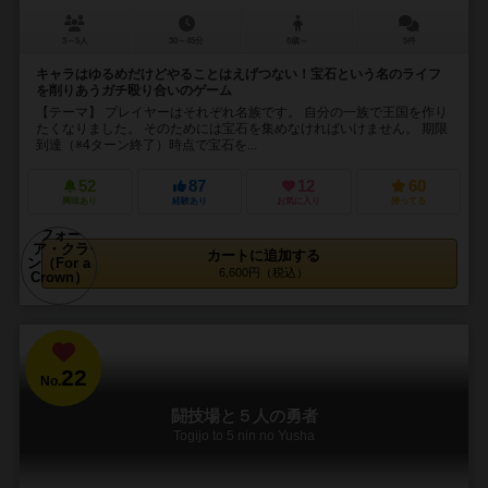
3～5人
30～45分
8歳～
5件
キャラはゆるめだけどやることはえげつない！宝石という名のライフ
を削りあうガチ殴り合いのゲーム
【テーマ】 プレイヤーはそれぞれ名族です。 自分の一族で王国を作り
たくなりました。 そのためには宝石を集めなければいけません。 期限
到達（※4ターン終了）時点で宝石を...
52
87
12
60
興味あり
経験あり
お気に入り
持ってる
カートに追加する
6,600円（税込）
22
No.
闘技場と５人の勇者
Togijo to 5 nin no Yusha