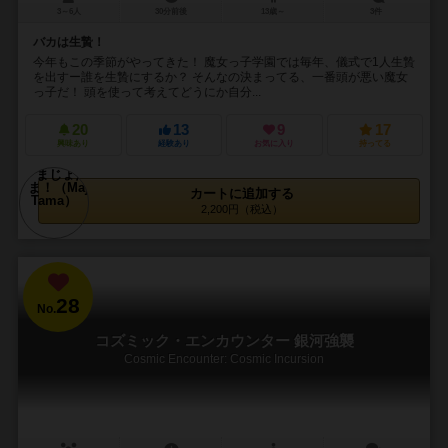
3～6人
30分前後
13歳～
3件
バカは生贄！
今年もこの季節がやってきた！ 魔女っ子学園では毎年、儀式で1人生贄
を出すー誰を生贄にするか？ そんなの決まってる、一番頭が悪い魔女
っ子だ！ 頭を使って考えてどうにか自分...
20
13
9
17
興味あり
経験あり
お気に入り
持ってる
カートに追加する
2,200円（税込）
28
No.
コズミック・エンカウンター 銀河強襲
Cosmic Encounter: Cosmic Incursion