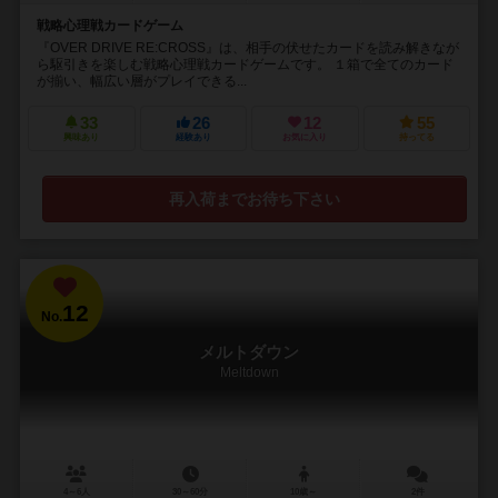
戦略心理戦カードゲーム
『OVER DRIVE RE:CROSS』は、相手の伏せたカードを読み解きなが
ら駆引きを楽しむ戦略心理戦カードゲームです。 １箱で全てのカード
が揃い、幅広い層がプレイできる...
33
26
12
55
興味あり
経験あり
お気に入り
持ってる
再入荷までお待ち下さい
12
No.
メルトダウン
Meltdown
4～6人
30～60分
10歳～
2件