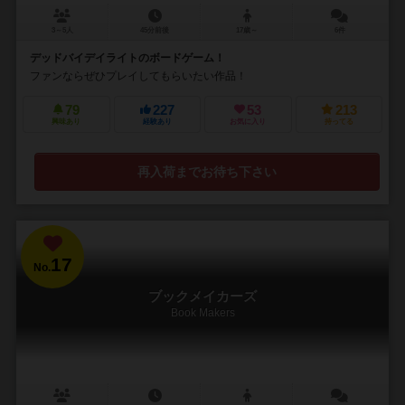
3～5人
45分前後
17歳～
6件
デッドバイデイライトのボードゲーム！
ファンならぜひプレイしてもらいたい作品！
79
227
53
213
興味あり
経験あり
お気に入り
持ってる
再入荷までお待ち下さい
17
No.
ブックメイカーズ
Book Makers