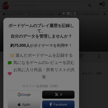
ログイン
閉じる
ボドゲーマTOP
ボードゲームの検索
奉祝江戸京都駅伝の通販/商品詳細
ボードゲームのプレイ履歴を記録し
て、
奉祝江戸京都駅伝
自分のデータを管理しませんか？
次のおすすめボードゲーム
約75,000人
がボドゲーマを利用中！
遊んだボードゲームを記録する
10
1
トップ
画像
動画
レビュー
カフェ
気になるゲームのレビューを読む
『奉祝江戸京都駅伝』が好きな方へのおすすめ
お気に入り作品・所有リストの共
このゲームのトップページで投票された「プレイ感の評価」をもとに、傾向
有
が近いボードゲームをランキング形式で紹介します。
※リストには一定の投票数がある作品のみを表示しています
ログイン / 会員登録（10秒）
Google
X
Apple
Facebook