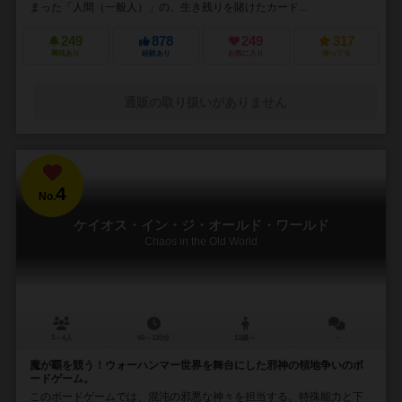
まった「人間（一般人）」の、生き残りを賭けたカード...
249
878
249
317
興味あり
経験あり
お気に入り
持ってる
通販の取り扱いがありません
4
No.
ケイオス・イン・ジ・オールド・ワールド
Chaos in the Old World
3～4人
60～120分
13歳～
－
魔が覇を競う！ウォーハンマー世界を舞台にした邪神の領地争いのボ
ードゲーム。
このボードゲームでは、混沌の邪悪な神々を担当する。特殊能力と下