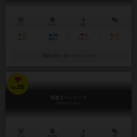
2～6人
45～55分
10歳～
－
12
35
4
27
興味あり
経験あり
お気に入り
持ってる
通販の取り扱いがありません
25
No.
怪盗オーシャンズ
Kaitou Oceans
3～4人
30分前後
8歳～
4件