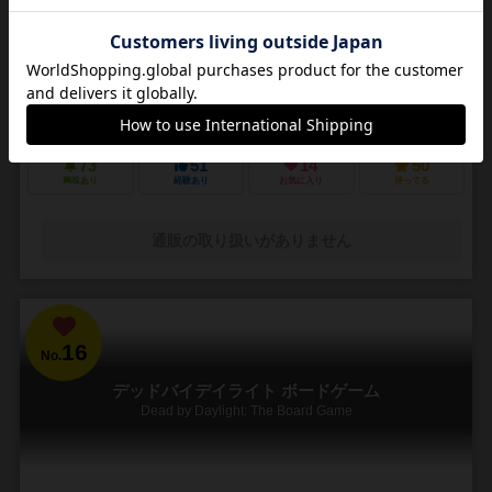
3～5人
30～45分
14歳～
4件
悪夢のような街で他の狩人を出し抜いて「血の遺志」を集めろ
ＰＳ４で発売されたフロムソフトウェアのブラッドボーンのカードゲ
ーム化。 かつて栄華を極めた古都ヤーナムでは風土病「獣の病」がは
びこっていた。あなたは「獣の病」の罹患者で...
73
51
14
50
興味あり
経験あり
お気に入り
持ってる
通販の取り扱いがありません
16
No.
デッドバイデイライト ボードゲーム
Dead by Daylight: The Board Game