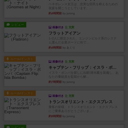
ベネボレンス女王は、忠実な臣民を称えるための
祝宴を開こうとしています。...
約4時間前
by jurong
レビュー
画像付き
充実
フラットアイアン
1~2人に限定された、エンジンビルド系のシステ
ム選んだ企業ボードに街で...
約4時間前
by あくり
ルール/インスト
画像付き
充実
キャプテン・フリップ：イスラ・ボンバ
イスラ・ボンバを探しに出航!潜水艦を装備し、あ
なたの乗組員を監獄から解...
約7時間前
by jurong
ルール/インスト
画像付き
充実
トランスオリエント・エクスプレス
乗客の皆様、トランスオリエント・エクスプレス
にご乗車ありがとうございま...
約8時間前
by jurong
レビュー