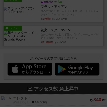
画像付き
充実
フラットアイアン
世界に浸れる度 ☆☆☆☆★楽しさ ☆☆☆☆★
タイパ ☆☆☆☆☆マンハッ...
約9時間前
by DKnewyork
レビュー
花火：スターマイン
自分のカードは見えず他のプレイヤーのカードが
見える状態でカードを教えた...
約11時間前
by mob567
ボドゲーマのアプリ版はこちら
アクセス数 急上昇中
コレクト！
340
PT
紹介文なし
1件の投稿