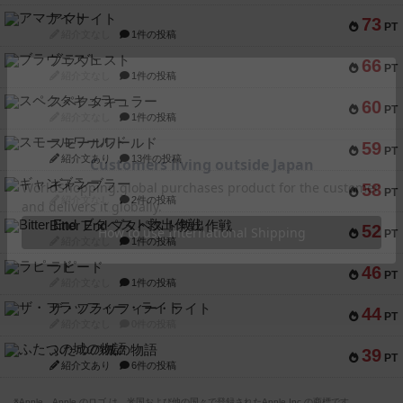
アマナイト
73
PT
紹介文なし
1件の投稿
ブラヴェスト
66
PT
紹介文なし
1件の投稿
スペクタキュラー
60
PT
紹介文なし
1件の投稿
スモールワールド
59
PT
紹介文あり
13件の投稿
ギャンブラー
58
PT
紹介文なし
2件の投稿
Bitter End ブタペスト救出作戦
52
PT
紹介文なし
1件の投稿
ラピード
46
PT
紹介文なし
1件の投稿
ザ・フラッフィー・ライト
44
PT
紹介文なし
0件の投稿
ふたつの城の物語
39
PT
紹介文あり
6件の投稿
※Apple、Apple のロゴ は、米国および他の国々で登録されたApple Inc.の商標です。