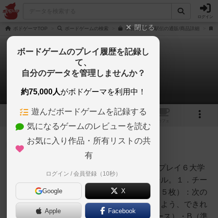
ログイン
閉じる
ボドゲーマTOP
ボードゲームの検索
奉祝江戸京都駅伝の通販/商品詳細
ボードゲームのプレイ履歴を記録し
て、
奉祝江戸京都駅伝
自分のデータを管理しませんか？
1件のルール/インスト
約75,000人
がボドゲーマを利用中！
遊んだボードゲームを記録する
10
1
トップ
画像
動画
レビュー
カフェ
気になるゲームのレビューを読む
お気に入り作品・所有リストの共
大賢者
75名
1名
0
充実
有
先にゲームBを紹介します。３人プレイ６大学
ログイン / 会員登録（10秒）
いちごば
戦の例にします。まずライトルール。１．チー
Google
X
ムエントリー（１０人選手カード５枚）：次の
区間エントリーをスムースになるよう、できれ
Apple
Facebook
ばランクS（大エース）・A（エース）・B（準