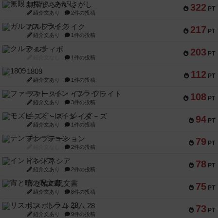
無限まちがいさがし
322
PT
紹介文あり
2件の投稿
ガルフストライク
217
PT
紹介文あり
1件の投稿
クルティボ
203
PT
紹介文なし
1件の投稿
1809
112
PT
紹介文あり
1件の投稿
ファースト・イン・フライト
108
PT
紹介文あり
3件の投稿
モズビ－ズ・レイダ－ズ
94
PT
紹介文あり
1件の投稿
テンプテーション
79
PT
紹介文なし
2件の投稿
インドネシア
78
PT
紹介文あり
2件の投稿
宵と暁の呪文書
75
PT
紹介文あり
8件の投稿
リスボン・トラム 28
73
PT
紹介文あり
9件の投稿