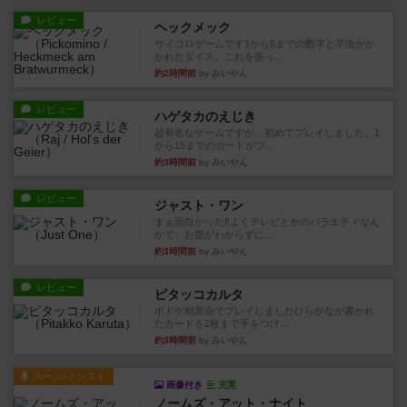
レビュー
ヘックメック
サイコロゲームです1から5までの数字と芋虫がか
かれたダイス。これを振っ...
約2時間前
by みいやん
レビュー
ハゲタカのえじき
超有名なゲームですが、初めてプレイしました。1
から15までのカードがプ...
約3時間前
by みいやん
レビュー
ジャスト・ワン
まぁ面白かった‼️よくテレビとかのバラエティなん
かで、お題がわからずに...
約3時間前
by みいやん
レビュー
ピタッコカルタ
ボドゲ相席会でプレイしましたひらがなが書かれ
たカードを2枚まで手をつけ...
約3時間前
by みいやん
ルール/インスト
画像付き
充実
ノームズ・アット・ナイト