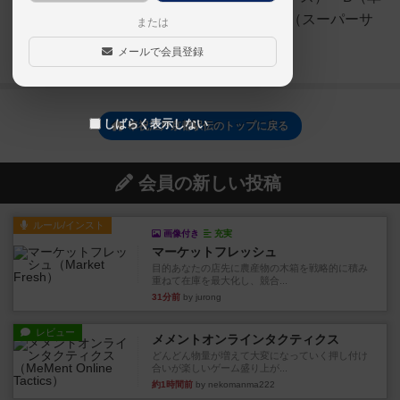
エース）・C（レギュラー）・D（スーパーサ
または
ブ）が１枚ずつになる...
メールで会員登録
続きを読む（1年以上前）
しばらく表示しない
奉祝江戸京都駅伝のトップに戻る
会員の新しい投稿
ルール/インスト
画像付き
充実
マーケットフレッシュ
目的あなたの店先に農産物の木箱を戦略的に積み
重ねて在庫を最大化し、競合...
31分前
by jurong
レビュー
メメントオンラインタクティクス
どんどん物量が増えて大変になっていく押し付け
合いが楽しいゲーム盛り上が...
約1時間前
by nekomanma222