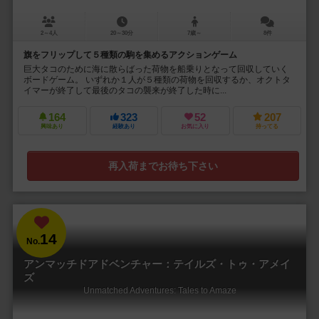
2～4人
20～30分
7歳～
8件
旗をフリップして５種類の駒を集めるアクションゲーム
巨大タコのために海に散らばった荷物を船乗りとなって回収していく
ボードゲーム。 いずれか１人が５種類の荷物を回収するか、オクトタ
イマーが終了して最後のタコの襲来が終了した時に...
164
323
52
207
興味あり
経験あり
お気に入り
持ってる
再入荷までお待ち下さい
14
No.
アンマッチドアドベンチャー：テイルズ・トゥ・アメイ
ズ
Unmatched Adventures: Tales to Amaze