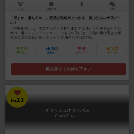
2～4人
15分前後
7件
「押すか、落ちるか。」直感と戦略がぶつかる、昆虫たちの土俵バト
ル！
『甲虫相撲』は、木製ディスクを押し出して土俵から相手を落とすだ
けの、超シンプルアクション。でもその先には、白熱の駆け引きと爆
笑必至の攻防戦が待っている！ 昆虫それぞれの“決...
114
244
40
183
興味あり
経験あり
お気に入り
持ってる
再入荷までお待ち下さい
13
No.
クラッシュオクトパス
Crash Octopus