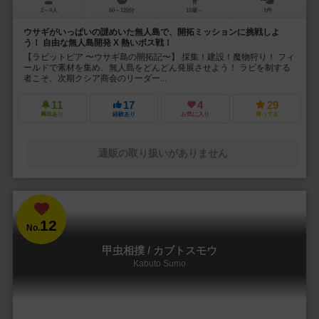
2～4人
60～120分
10歳～
1件
ウサギがいっぱいの謎めいた無人島で、開拓ミッションに挑戦しよ
う！ 自由な無人島開発 X 熱いボス戦！
【ラビットピア 〜ウサギ島の開拓記〜】 採集！建設！魔物狩り！ フィ
ールドで素材を集め、無人島をどんどん発展させよう！ ラビを制する
者こそ、次期クシア商会のリーダー...
11
17
4
29
興味あり
経験あり
お気に入り
持ってる
通販の取り扱いがありません
12
No.
甲虫相撲 / カブトスモウ
Kabuto Sumo