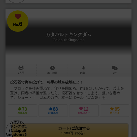
6
No.
カタパルトキングダム
Catapult Kingdoms
2人用
20～30分
14歳～
2件
投石器で弾を投げて、相手の城を破壊せよ！
ブロックを積み重ねて、守りを固めろ。作戦にしたがって、兵士を
置け。両者の準備が整ったら、投石器をセットしよう。狙いを定め
て、シュート！ ゴムの力で、本当にボール（ゴム製）を...
73
88
12
95
興味あり
経験あり
お気に入り
持ってる
カートに追加する
9,980円（税込）