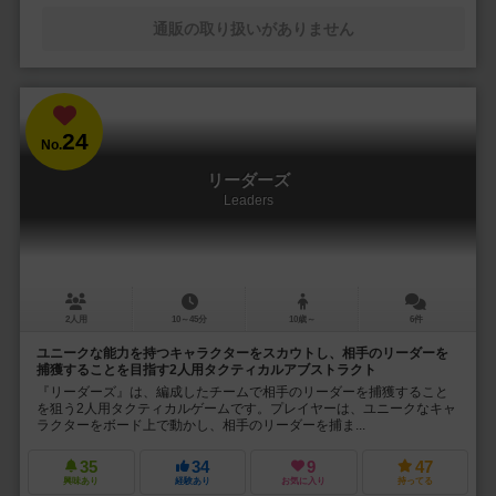
通販の取り扱いがありません
24
No.
リーダーズ
Leaders
2人用
10～45分
10歳～
6件
ユニークな能力を持つキャラクターをスカウトし、相手のリーダーを
捕獲することを目指す2人用タクティカルアブストラクト
『リーダーズ』は、編成したチームで相手のリーダーを捕獲すること
を狙う2人用タクティカルゲームです。プレイヤーは、ユニークなキャ
ラクターをボード上で動かし、相手のリーダーを捕ま...
35
34
9
47
興味あり
経験あり
お気に入り
持ってる