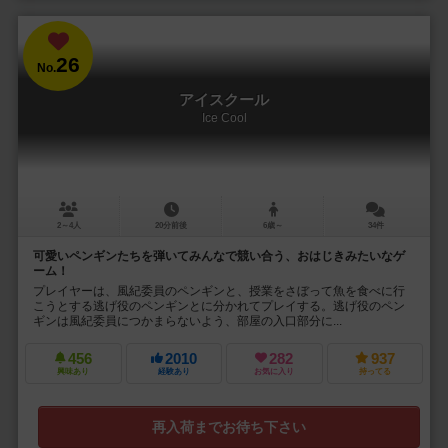
26
No.
アイスクール
Ice Cool
2～4人
20分前後
6歳～
34件
可愛いペンギンたちを弾いてみんなで競い合う、おはじきみたいなゲ
ーム！
プレイヤーは、風紀委員のペンギンと、授業をさぼって魚を食べに行
こうとする逃げ役のペンギンとに分かれてプレイする。逃げ役のペン
ギンは風紀委員につかまらないよう、部屋の入口部分に...
456
2010
282
937
興味あり
経験あり
お気に入り
持ってる
再入荷までお待ち下さい