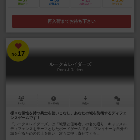
興味あり
経験あり
お気に入り
持ってる
再入荷までお待ち下さい
17
No.
ルーク＆レイダーズ
Rook & Raders
1～4人
60～150分
12歳～
5件
様々な個性を持つ兵士を使いこなし、あなたの城を防衛するディフェ
ンスゲームです！
『ルーク＆レイダーズ』は「城壁と侵略者」の名の通り、キャッスル
ディフェンスをテーマとしたボードゲームです。 プレイヤーは自分の
城を守るための兵士を雇い、次々に押し寄せてくる...