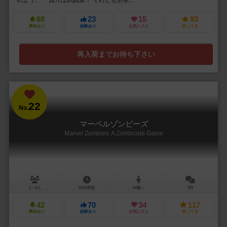
れよう。 ・貴方は武闘派？ それともお茶...
68
23
15
93
興味あり
経験あり
お気に入り
持ってる
再入荷までお待ち下さい
22
No.
マーベルゾンビーズ
Marvel Zombies: A Zombicide Game
1～6人
60分前後
14歳～
2件
42
70
34
117
興味あり
経験あり
お気に入り
持ってる