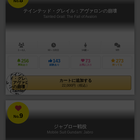
No.
テインテッド・グレイル：アヴァロンの崩壊
Tainted Grail: The Fall of Avalon
1～4人
60～120分
14歳～
9件
256
143
73
273
興味あり
経験あり
お気に入り
持ってる
カートに追加する
22,000円（税込）
9
No.
ジャブロー戦役
Mobile Suit Gundam: Jabro