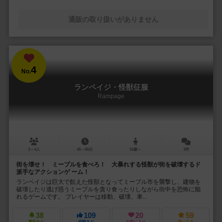
通販の取り扱いがありません
4
No.
ランペイジ・怪獣征服
Rampage
2～4人
45～55分
10歳～
3件
街を壊せ！ ミープルを食べろ！ 大暴れする怪獣が街を破壊するド
派手なアクションゲ ーム！
ランペイジは巨大で飢えた怪獣となってミープル市を襲撃し、建物を
破壊したり逃げ惑うミープルを貪り食ったりしながら街中を恐怖に陥
れるゲームです。 プレイヤーは移動、破壊、車...
38
109
20
59
興味あり
経験あり
お気に入り
持ってる