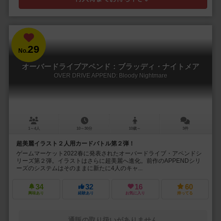
29
No.
オーバードライブアペンド：ブラッディ・ナイトメア
OVER DRIVE APPEND: Bloody Nightmare
1～4人
10～30分
10歳～
3件
超美麗イラスト２人用カードバトル第２弾！
ゲームマーケット2022春に発表されたオーバードライブ・アペンドシ
リーズ第２弾。イラストはさらに超美麗へ進化。前作のAPPENDシリ
ーズのシステムはそのままに新たに4人のキャ...
34
32
16
60
興味あり
経験あり
お気に入り
持ってる
通販の取り扱いがありません