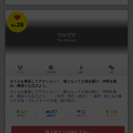
28
No.
ウルヴズ
The Wolves
2～5人
75分前後
14歳～
6件
タイルを裏返してアクション！ 狼となって土地を駆け、仲間を集
め、縄張りを広げよう。
タイルを裏返してアクション！ 狼となって土地を駆け、仲間を集
め、縄張りを広げよう。 ・年代：現代（推定） ・場所：狼たちの暮
らす土地 ・プレイヤーの立場：狼の群の...
127
237
52
196
興味あり
経験あり
お気に入り
持ってる
再入荷までお待ち下さい