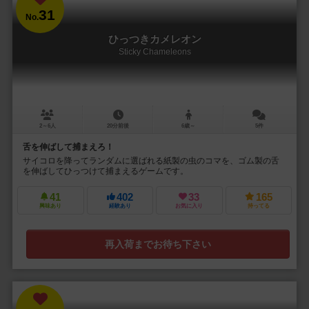
31
No.
ひっつきカメレオン
Sticky Chameleons
2～6人
20分前後
6歳～
5件
舌を伸ばして捕まえろ！
サイコロを降ってランダムに選ばれる紙製の虫のコマを、ゴム製の舌
を伸ばしてひっつけて捕まえるゲームです。
41
402
33
165
興味あり
経験あり
お気に入り
持ってる
再入荷までお待ち下さい