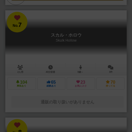
7
No.
スカル・ホロウ
Skulk Hollow
2人用
40分前後
8歳～
3件
104
65
23
70
興味あり
経験あり
お気に入り
持ってる
通販の取り扱いがありません
8