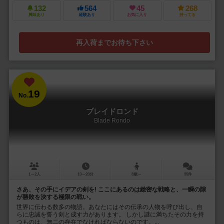
132
564
45
268
興味あり
経験あり
お気に入り
持ってる
再入荷までお待ち下さい
19
No.
ブレイドロンド
Blade Rondo
1～2人
10～20分
8歳～
35件
さあ、その手にイデアの剣を! ここにあるのは緻密な戦略と、一瞬の隙
が勝敗を決する極限の戦い。
世界に伝わる数多の物語。あなたにはその伝承の人物を呼び出し、自
らに忠誠を誓う剣と成す力があります。 しかし謎に満ちたその力を持
つものは、無二の存在でなければならないのです。...