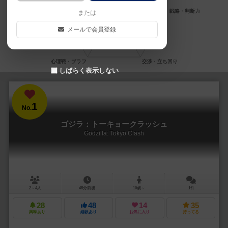
または
メールで会員登録
しばらく表示しない
1
No.
ゴジラ：トーキョークラッシュ
Godzilla: Tokyo Clash
2～4人
45分前後
10歳～
1件
28
48
14
35
興味あり
経験あり
お気に入り
持ってる