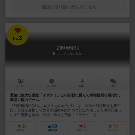
通販の取り扱いがありません
3
No.
幻獣屋物語
Beast Master Tale
2～4人
60～90分
12歳～
3件
最後に強大な宿敵「イザナミ」との決戦に挑んで単独勝利を目指す、
準協力型のゲーム。
『幻獣屋物語(げんじゅうやものがたり)』は、和風の幻想世界を舞台
に、全員が連携して世界の崩壊を防ぎつつ幻獣を倒したり仲間に加え
ながら冒険を進め、最後に強大な宿敵「イザナミ」と...
34
50
5
78
興味あり
経験あり
お気に入り
持ってる