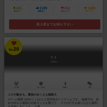
411
1189
412
1636
興味あり
経験あり
お気に入り
持ってる
再入荷までお待ち下さい
20
No.
リト
Litho
2人用
10～15分
10歳～
1件
コマの動きも、勝負のゆくえも無限大
▪︎ゲーム概要 Litho(リト)は２人用対戦ボードゲームです。 縦横方向、斜
め方向の２種類の石板タイルを繋げて、 コマの行方を操りながら勝利
を目指しましょう。 一度...