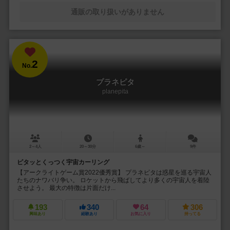
通販の取り扱いがありません
2
No.
プラネピタ
planepita
2～4人
20～30分
6歳～
9件
ピタッとくっつく宇宙カーリング
【アークライトゲーム賞2022優秀賞】 プラネピタは惑星を巡る宇宙人
たちのナワバリ争い。 ロケットから飛ばしてより多くの宇宙人を着陸
させよう。 最大の特徴は片面だけ...
193
340
64
306
興味あり
経験あり
お気に入り
持ってる