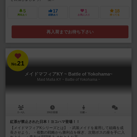
5
17
1
18
興味あり
経験あり
お気に入り
持ってる
再入荷までお待ち下さい
21
No.
メイドマフィアKY ~ Battle of Yokohama~
Maid Mafia KY ~ Battle of Yokohama ~
2～4人
150分前後
12歳～
－
紅茶が禁止された日本！ヨコハマ登場！！
【メイドマフィアKシリーズとは】 ・武装メイドを雇用して組織を成
長させよう。 ・複数の戦略から勝利点を稼ぎ、次期ボスの座を手に入