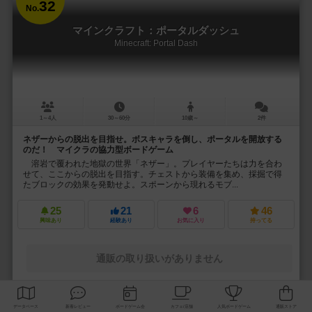
32
No.
マインクラフト：ポータルダッシュ
Minecraft: Portal Dash
1～4人
30～60分
10歳～
2件
ネザーからの脱出を目指せ。ボスキャラを倒し、ポータルを開放する
のだ！ マイクラの協力型ボードゲーム
溶岩で覆われた地獄の世界「ネザー」。プレイヤーたちは力を合わ
せて、ここからの脱出を目指す。チェストから装備を集め、採掘で得
たブロックの効果を発動せよ。スポーンから現れるモブ...
25
21
6
46
興味あり
経験あり
お気に入り
持ってる
通販の取り扱いがありません