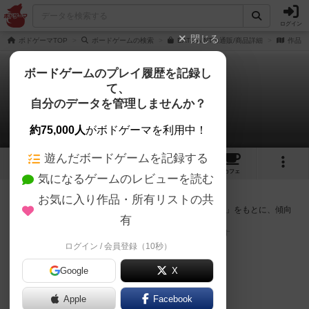
ログイン
閉じる
ボドゲーマTOP
ボードゲームの検索
EAT/PAINTの通販/商品詳細
作品デ
ボードゲームのプレイ履歴を記録し
て、
イートペイント
自分のデータを管理しませんか？
次のおすすめボードゲーム
約75,000人
がボドゲーマを利用中！
遊んだボードゲームを記録する
4
3
3
18
トップ
画像
動画
レビュー
カフェ
気になるゲームのレビューを読む
『イートペイント』が好きな方へのおすすめ
お気に入り作品・所有リストの共
このゲームのトップページで投票された「プレイ感の評価」をもとに、傾向
有
が近いボードゲームをランキング形式で紹介します。
※リストには一定の投票数がある作品のみを表示しています
ログイン / 会員登録（10秒）
Google
X
Apple
Facebook