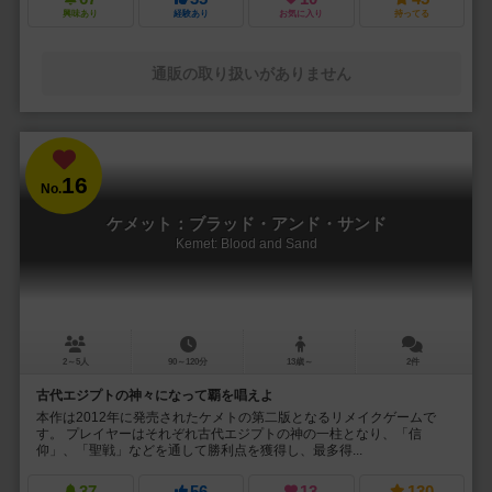
興味あり
経験あり
お気に入り
持ってる
通販の取り扱いがありません
16
No.
ケメット：ブラッド・アンド・サンド
Kemet: Blood and Sand
2～5人
90～120分
13歳～
2件
古代エジプトの神々になって覇を唱えよ
本作は2012年に発売されたケメトの第二版となるリメイクゲームで
す。 プレイヤーはそれぞれ古代エジプトの神の一柱となり、「信
仰」、「聖戦」などを通して勝利点を獲得し、最多得...
37
56
13
130