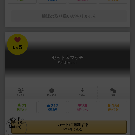
通販の取り扱いがありません
5
No.
セット＆マッチ
Set & Match
2～4人
15～30分
7歳～
3件
71
217
39
154
興味あり
経験あり
お気に入り
持ってる
カートに追加する
3,520円（税込）