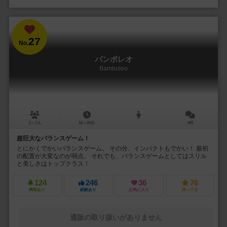
27
No.
バンボレオ
Bamboleo
2～7人
10～20分
8件
超巨大なバランスゲーム！
とにかくでかいバランスゲーム。 その分、インパクトもでかい！ 最初
の配置が大変なのが弱点。 それでも、バランスゲームとしてはスリル
と美しさはトップクラス！
124
246
36
76
興味あり
経験あり
お気に入り
持ってる
通販の取り扱いがありません