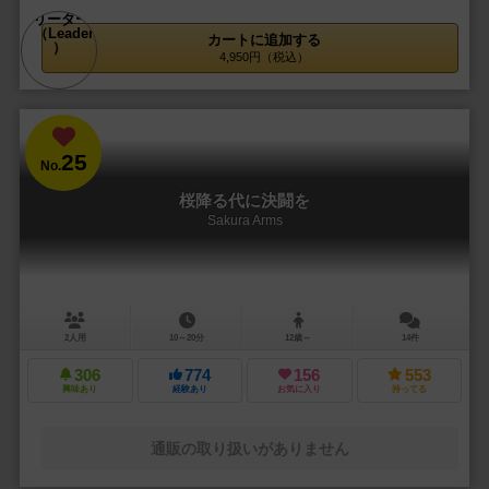
カートに追加する
4,950円（税込）
25
No.
桜降る代に決闘を
Sakura Arms
2人用
10～20分
12歳～
14件
306
774
156
553
興味あり
経験あり
お気に入り
持ってる
通販の取り扱いがありません