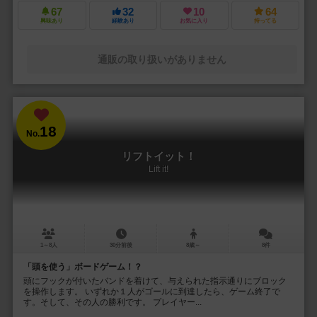
67
32
10
64
興味あり
経験あり
お気に入り
持ってる
通販の取り扱いがありません
18
No.
リフトイット！
Lift it!
1～8人
30分前後
8歳～
8件
「頭を使う」ボードゲーム！？
頭にフックが付いたバンドを着けて、与えられた指示通りにブロック
を操作します。 いずれか１人がゴールに到達したら、ゲーム終了で
す。そして、その人の勝利です。 プレイヤー...