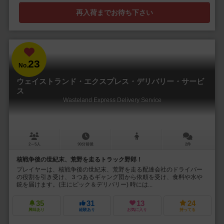
再入荷までお待ち下さい
23
No.
ウェイストランド・エクスプレス・デリバリー・サービ
ス
Wasteland Express Delivery Service
2～5人
90分前後
2件
核戦争後の世紀末、荒野を走るトラック野郎！
プレイヤーは、核戦争後の世紀末、荒野を走る配達会社のドライバー
の役割を引き受け、３つあるギャング団から依頼を受け、食料や水や
銃を届けます。(主にピック＆デリバリー) 時には...
35
31
13
24
興味あり
経験あり
お気に入り
持ってる