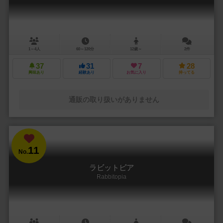
1～4人
60～120分
12歳～
2件
37
31
7
28
興味あり
経験あり
お気に入り
持ってる
通販の取り扱いがありません
11
No.
ラビットピア
Rabbitopia