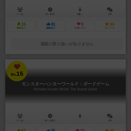
1～4人
20～60分
9歳～
2件
15
41
9
94
興味あり
経験あり
お気に入り
持ってる
通販の取り扱いがありません
15
No.
モンスターハンターワールド：ボードゲーム
Monster Hunter World: The Board Game
1～4人
60～120分
1件
67
35
10
45