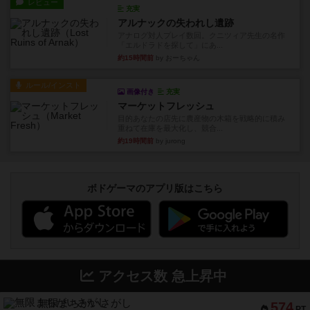
レビュー
充実
アルナックの失われし遺跡
アナログ対人プレイ数回。クニツィア先生の名作
「エルドラドを探して」にあ...
約15時間前
by おーちゃん
ルール/インスト
画像付き
充実
マーケットフレッシュ
目的あなたの店先に農産物の木箱を戦略的に積み
重ねて在庫を最大化し、競合...
約19時間前
by jurong
ボドゲーマのアプリ版はこちら
アクセス数 急上昇中
無限まちがいさがし
574
PT