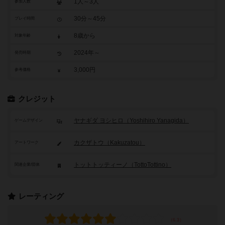
1人～3人
参加人数
30分～45分
プレイ時間
8歳から
対象年齢
2024年～
発売時期
3,000円
参考価格
クレジット
ヤナギダ ヨシヒロ（Yoshihiro Yanagida）
ゲームデザイン
カクザトウ（Kakuzatou）
アートワーク
トットトッティーノ（TottoTottino）
関連企業/団体
レーティング