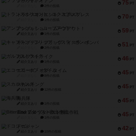
フラットアイアン
75
PT
紹介文なし
2件の投稿
トランスオリエント・エクスプレス
70
PT
紹介文なし
1件の投稿
アンブッシュ！：ムーブアウト！
59
PT
紹介文あり
1件の投稿
キャプテン・フリップ：イスラ・ボンバ
51
PT
紹介文なし
2件の投稿
ガルフストライク
46
PT
紹介文あり
1件の投稿
エコーズ・オブ・タイム
45
PT
紹介文なし
8件の投稿
スカルキング
45
PT
紹介文あり
12件の投稿
海兵隊
45
PT
紹介文あり
1件の投稿
Bitter End ブタペスト救出作戦
45
PT
紹介文なし
1件の投稿
ドコジャン
42
PT
紹介文あり
10件の投稿