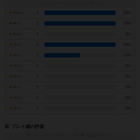
レーティングを行うには
ログイン
が必要です
2
29%
10点の人
2
29%
9点の人
0
0%
8点の人
2
29%
7点の人
1
14%
6点の人
0
0%
5点の人
0
0%
4点の人
0
0%
3点の人
0
0%
2点の人
0
0%
1点の人
プレイ感の評価
トグルスイッチを押すとプレイ感（
※
）の投票ができます