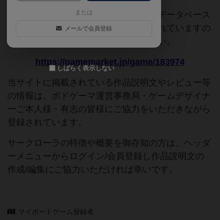
または
このページは情報が不足しています。データベース
追加申請時に以下の参考URLが入力されていますの
メールで会員登録
で、よろしければこちらもご覧ください。
https://gamemarket.jp/game/183974
しばらく表示しない
当サイトに掲載されている作品説明文やレビュー等
の情報は、ボドゲーマ運営事務局・ゲームデザイナ
ーご本人様・有志の皆様にご協力をいただきながら
登録されています。
サークローラの特徴や概要を御存知の方は、ヘッダ
ーメニューからログイン/会員登録し作品説明文の
作成/編集にご協力いただければ幸いです。
マイボードゲーム登録者