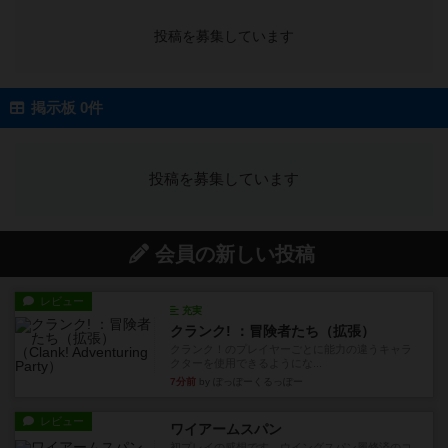
投稿を募集しています
掲示板 0件
投稿を募集しています
会員の新しい投稿
レビュー
充実
クランク! ：冒険者たち（拡張）
クランク！のプレイヤーごとに能力の違うキャラ
クターを使用できるようにな...
7分前
by ぽっぽーくるっぽー
レビュー
ワイアームスパン
初プレイの感想です。ウイングスパン履修済のコ