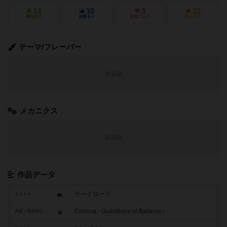
14
10
3
32
興味あり
経験あり
お気に入り
持ってる
テーマ/フレーバー
未登録
メカニクス
未登録
作品データ
サークローラ
タイトル
Circlora - Guardians of Balance -
原題・英題表記