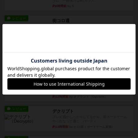
うに、一部強力な鳥(カラス...
約6時間前
by S
レビュー
街コロ通
街コロとの違いは初めから二つサイコロを振れる
など、少しの違いはあるけれ...
約11時間前
by くみ
戦略やコツ
ニューオールド
ゲーム終了時に、「オールドカードとニューカー
ドのどちらもある」 状態に...
約12時間前
by オグランド（Oguland）
レビュー
ニューオールド
ボードゲームを1,000個以上持っているユーザー視
点で良かった点と悪か...
約12時間前
by オグランド（Oguland）
レビュー
デクリプト
プレイ感がしっかりしてるから、超ボードゲーム
やったなって感じ。パーティ...
約13時間前
by ヒロ(新！ボードゲーム家族)