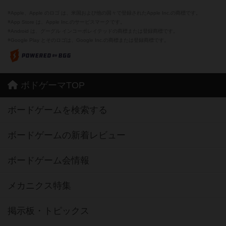
※Apple、Apple のロゴ は、米国および他の国々で登録されたApple Inc.の商標です。
※App Store は、Apple Inc.のサービスマークです。
※Android は、グーグル インコーポレイテッドの商標または登録商標です。
※Google Play とそのロゴは、Google Inc.の商標または登録商標です。
ボドゲーマTOP
ボードゲームを検索する
ボードゲームの新着レビュー
ボードゲーム会情報
メカニクス特集
掲示板・トピックス