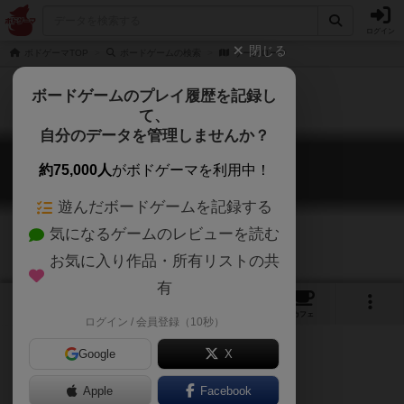
ログイン
閉じる
ボドゲーマTOP
ボードゲームの検索
サークローラ
ボードゲームのプレイ履歴を記録し
て、
自分のデータを管理しませんか？
サークローラ
約75,000人
がボドゲーマを利用中！
Circlora - Guardians of Balance -
遊んだボードゲームを記録する
気になるゲームのレビューを読む
お気に入り作品・所有リストの共
有
1
2
トップ
画像
動画
レビュー
カフェ
ログイン / 会員登録（10秒）
Google
X
Apple
ご協力ください
Facebook