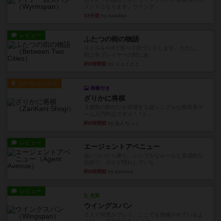
メントとなります。ウイング...
33分前
by daisdice
レビュー
ふたつの街の物語
タイルを4×4で並べて街づくりします。ただし、
街は各プレイヤーの間にあ...
約5時間前
by ジェイとと
ルール/インスト
画像付き
ざりかに将棋
３種類の駒だけが登場する超シンプルな将棋系ゲ
ーム入門作品です♪(＾＾)...
約5時間前
by あんちっく
レビュー
エージェントアベニュー
追いついたら勝ち。シンプルなルールと直感的な
目的で、ボドゲ慣れしていな...
約5時間前
by daisdice
レビュー
充実
ウイングスパン
２人で何度かプレイ。ここでも指摘されているよ