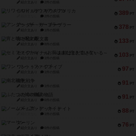
紹介文あり
2件の投稿
リワイルド：サウスアメリカ
389
PT
紹介文なし
2件の投稿
アンダー・ザ・テーブラー
378
PT
紹介文あり
1件の投稿
宵と暁の呪文書
133
PT
紹介文あり
8件の投稿
セミファイナル ～お前はまだ生きている～
103
PT
紹介文あり
1件の投稿
ワン・トゥ・ファイブ
97
PT
紹介文あり
1件の投稿
南北戦争
91
PT
紹介文あり
1件の投稿
ふたつの城の物語
91
PT
紹介文あり
6件の投稿
ノームズ・アット・ナイト
88
PT
紹介文なし
1件の投稿
マーリン
76
PT
紹介文あり
6件の投稿