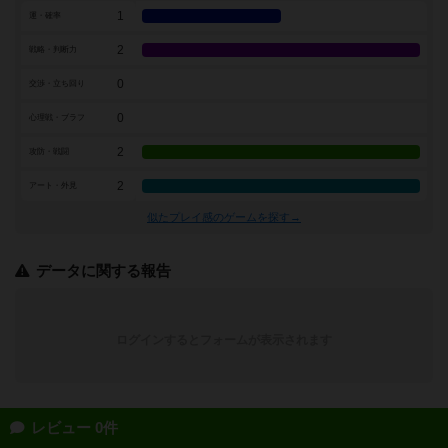
1
運・確率
2
戦略・判断力
0
交渉・立ち回り
0
心理戦・ブラフ
2
攻防・戦闘
2
アート・外見
似たプレイ感のゲームを探す→
データに関する報告
ログインするとフォームが表示されます
レビュー 0件