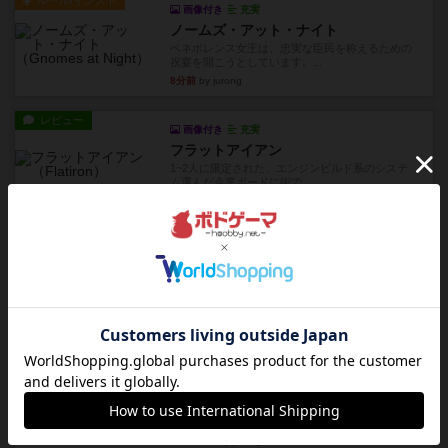
ルール/インスト
画像付き
充実
ノームズ・アット・ナイト
ベネボレンス女王は、忠実な臣民を称えるための
祝宴を開こうとしています。...
8分前
by jurong
レビュー
画像付き
充実
フラットアイアン
1~2人に限定された、エンジンビルド系のシステ
ム選んだ企業ボードに街で...
37分前
by あくり
ルール/インスト
画像付き
充実
キャプテン・フリップ：イスラ・ボンバ
イスラ・ボンバを探しに出航!潜水艦を装備し、あ
なたの乗組員を監獄から解...
約3時間前
by jurong
ルール/インスト
画像付き
充実
トランスオリエント・エクスプレス
乗客の皆様、トランスオリエント・エクスプレス
にご乗車ありがとうございま...
約4時間前
by jurong