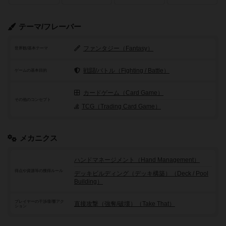
テーマ/フレーバー
ファンタジー（Fantasy）
世界観/基本テーマ
戦闘/バトル（Fighting / Battle）
ゲームの基本目的
カードゲーム（Card Game）
その他のコンセプト
TCG（Trading Card Game）
メカニクス
ハンドマネージメント（Hand Management）
得点や資源等の獲得ルール
デッキビルディング（デッキ構築）（Deck / Pool
Building）
プレイヤーの干渉/影響アク
直接攻撃（強奪/破壊）（Take That）
ション