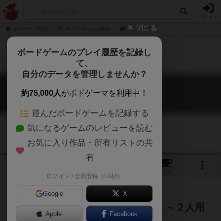
ログイン
閉じる
ボドゲーマTOP
ボードゲームの検索
クロスギア
ボードゲームのプレイ履歴を記録し
て、
自分のデータを管理しませんか？
クロスギア
約75,000人
がボドゲーマを利用中！
CROSS GEAR
遊んだボードゲームを記録する
気になるゲームのレビューを読む
お気に入り作品・所有リストの共
有
1
1
3
3
トップ
画像
動画
レビュー
カフェ
ログイン / 会員登録（10秒）
Google
X
１箱で２人分のカードが全て揃う１～２人用
Apple
Facebook
カジュアルカードゲーム