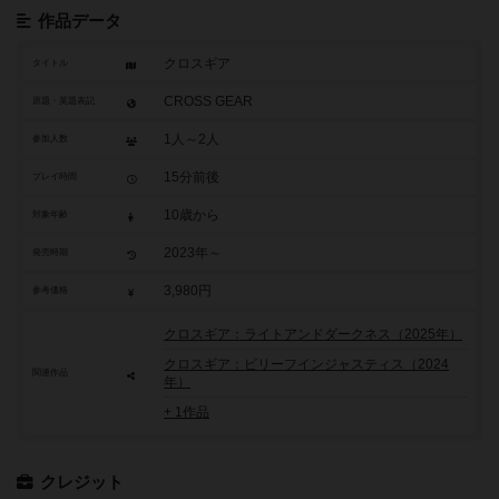
作品データ
クロスギア
タイトル
CROSS GEAR
原題・英題表記
1人～2人
参加人数
15分前後
プレイ時間
10歳から
対象年齢
2023年～
発売時期
3,980円
参考価格
クロスギア：ライトアンドダークネス（2025年）
クロスギア：ビリーフインジャスティス（2024
関連作品
年）
+ 1作品
クレジット