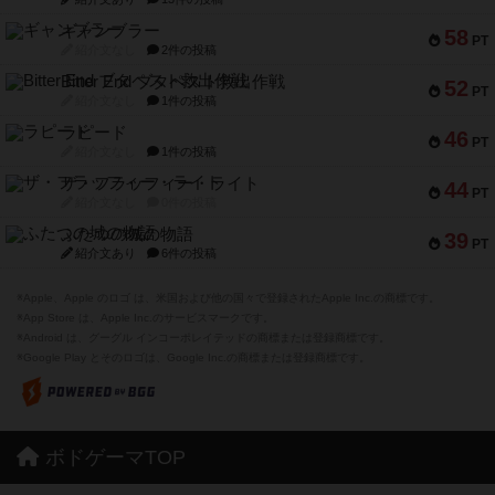
ギャンブラー
58
PT
紹介文なし
2件の投稿
Bitter End ブタペスト救出作戦
52
PT
紹介文なし
1件の投稿
ラピード
46
PT
紹介文なし
1件の投稿
ザ・フラッフィー・ライト
44
PT
紹介文なし
0件の投稿
ふたつの城の物語
39
PT
紹介文あり
6件の投稿
※Apple、Apple のロゴ は、米国および他の国々で登録されたApple Inc.の商標です。
※App Store は、Apple Inc.のサービスマークです。
※Android は、グーグル インコーポレイテッドの商標または登録商標です。
※Google Play とそのロゴは、Google Inc.の商標または登録商標です。
ボドゲーマTOP