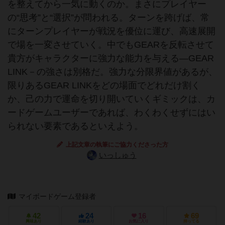
を整えてから一気に動くのか。まさにプレイヤー
の“思考”と“選択”が問われる。ターンを跨げば、常
にターンプレイヤーが戦況を優位に運び、高速展開
で場を一変させていく。中でもGEARを反転させて
貴方がキャラクターに強力な能力を与える―GEAR
LINK－の強さは別格だ。強力な分限界値があるが、
限りあるGEAR LINKをどの場面でどれだけ割く
か、己の力で運命を切り開いていくギミックは、カ
ードゲームユーザーであれば、わくわくせずにはい
られない要素であるといえよう。
上記文章の執筆にご協力くださった方
いっしゅう
マイボードゲーム登録者
42
24
16
69
興味あり
経験あり
お気に入り
持ってる