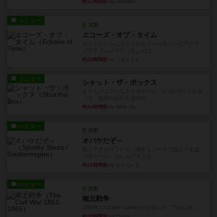
約11時間前
by nabekoh
レビュー
充実
エコーズ・オブ・タイム
カードゲームにファイナルファンタジーのアクテ
ィブタイムバトル（もしくは...
約15時間前
by ジェイとと
レビュー
シャット・ザ・ボックス
とてもシンプルなダイスゲーム。2つのダイスを振
って、出目の合計を自分の...
約15時間前
by OSAっち
レビュー
充実
オバケだぞ～
対人アナログプレイ。簡単なルールで誰とでも遊
べるゲーム。こんなの子ども...
約16時間前
by おーちゃん
レビュー
充実
南北戦争
1983年にVictory Gamesが出版した『The Civil ...
約20時間前
by Chaco