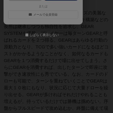
または
前作『OVER DRIVE APPEND』シリーズの美麗な
メールで会員登録
イラストや２キャラ選択で簡単にデッキ構築などの
長所は継承しつつも独自性を追求し、GEAR
SYSTEMを搭載。プレイヤーは毎ターンGEARと呼
しばらく表示しない
ばれるカードを２つ得る。GEARはあらゆる行動の
原動力となり、TCGで多い強いカードになるほどコ
ストがかかるようなことがなく、如何なるカードも
GEARを１つ消費するだけで場に出せてしまう。さ
らにGEARを消費すれば、出したターンで即座に攻
撃ができ速攻性にも秀でている。なお、カードのド
ローも可能で、ターンを重ねていくことでGEARは
最大１０枚にもなり、状況に応じて大量ドローを繰
り出せる。GEARが多ければそれだけやれることも
増えるが、待っているだけでは勝機は掴めない。序
盤からフルスピードで攻め込むか、終盤に備えて場