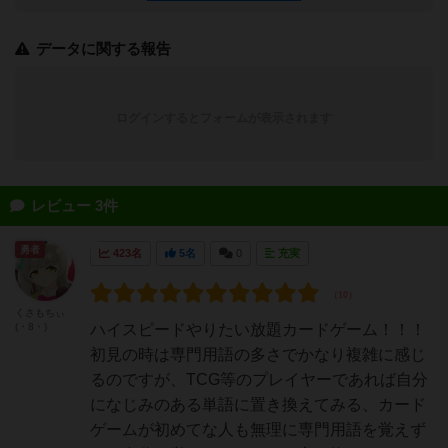
データに関する報告
ログインするとフォームが表示されます
レビュー 3件
勇者
423名
5名
0
充実
くさもちぃ
(・8・)
ハイスピードやりたい放題カードゲーム！！！
初見の時は専門用語の多さでかなり複雑に感じ
るのですが、TCG等のプレイヤーであれば自分
になじみのある単語に置き換えてみる、カード
ゲームが初めてな人も無理に専門用語を覚えず