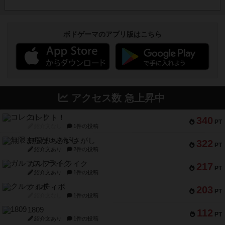
ボドゲーマのアプリ版はこちら
アクセス数 急上昇中
コレクト！
340
PT
紹介文なし
1件の投稿
無限まちがいさがし
322
PT
紹介文あり
2件の投稿
ガルフストライク
217
PT
紹介文あり
1件の投稿
クルティボ
203
PT
紹介文なし
1件の投稿
1809
112
PT
紹介文あり
1件の投稿