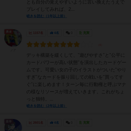
とも自分の覚えやすいように言い換えたうえで
プレイしてみれば、2...
続きを読む（1年以上前）
勇者
1157名
4名
0
充実
ノア
デッキ構築を緩くして、"遊びやすさ"と"公平に
カードパワーが高い状態"を演出したカードゲー
ムです。可愛い女の子のイラストがついた"やり
すぎ"なカードを振り回しての戦いを"買ってす
ぐ"に楽しめます！ターン毎に行動権と呼ぶマナ
の様なリソースが増えていきます。これがちょ
っと独特。...
続きを読む（2年以上前）
皇帝
2601名
4名
0
充実