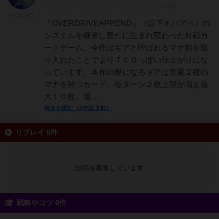
いっしゅう
「OVERDRIVEAPPEND」（以下オバアペ）の
システムを継承し新たに生まれ変わった対戦カ
ードゲーム。今作はギアと呼ばれるマナ制を取
り入れたことでよりＴＣＧっぽい仕上がりにな
っています。本作の要になるギアは実質２種の
マナを持つカード。毎ターン２枚上限が増え最
大１０枚。通...
続きを読む（2年以上前）
リプレイ 0件
投稿を募集しています
戦略やコツ 0件