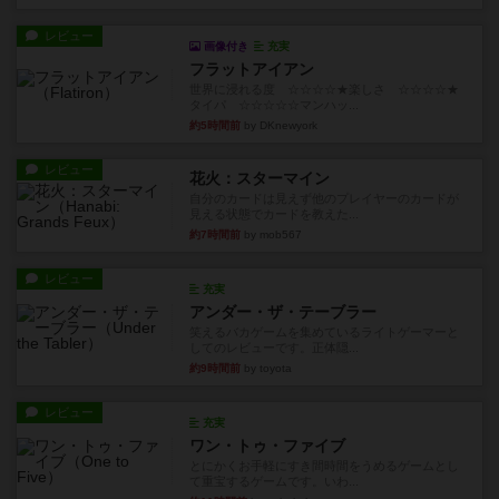
レビュー
画像付き
充実
フラットアイアン
世界に浸れる度 ☆☆☆☆★楽しさ ☆☆☆☆★
タイパ ☆☆☆☆☆マンハッ...
約5時間前
by DKnewyork
レビュー
花火：スターマイン
自分のカードは見えず他のプレイヤーのカードが
見える状態でカードを教えた...
約7時間前
by mob567
レビュー
充実
アンダー・ザ・テーブラー
笑えるバカゲームを集めているライトゲーマーと
してのレビューです。正体隠...
約9時間前
by toyota
レビュー
充実
ワン・トゥ・ファイブ
とにかくお手軽にすき間時間をうめるゲームとし
て重宝するゲームです。いわ...