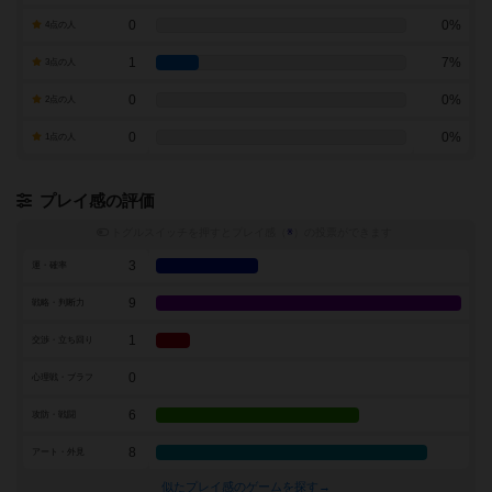
0
0%
4点の人
1
7%
3点の人
0
0%
2点の人
0
0%
1点の人
プレイ感の評価
トグルスイッチを押すとプレイ感（
※
）の投票ができます
3
運・確率
9
戦略・判断力
1
交渉・立ち回り
0
心理戦・ブラフ
6
攻防・戦闘
8
アート・外見
似たプレイ感のゲームを探す→