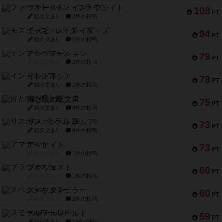
ファースト・イン・フライト
108
PT
紹介文あり
3件の投稿
モズビ－ズ・レイダ－ズ
94
PT
紹介文あり
1件の投稿
テンプテーション
79
PT
紹介文なし
2件の投稿
インドネシア
78
PT
紹介文あり
2件の投稿
宵と暁の呪文書
75
PT
紹介文あり
8件の投稿
リスボン・トラム 28
73
PT
紹介文あり
9件の投稿
アマナイト
73
PT
紹介文なし
1件の投稿
ブラヴェスト
66
PT
紹介文なし
1件の投稿
スペクタキュラー
60
PT
紹介文なし
1件の投稿
スモールワールド
59
PT
紹介文あり
13件の投稿