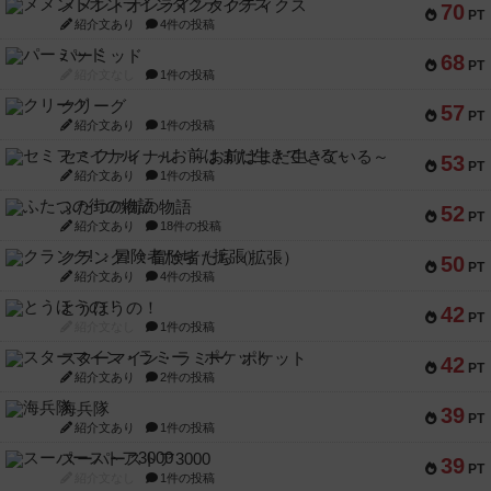
メメントオンラインタクティクス
70
PT
紹介文あり
4件の投稿
パーミッド
68
PT
紹介文なし
1件の投稿
クリーグ
57
PT
紹介文あり
1件の投稿
セミファイナル ～お前はまだ生きている～
53
PT
紹介文あり
1件の投稿
ふたつの街の物語
52
PT
紹介文あり
18件の投稿
クランク! ：冒険者たち（拡張）
50
PT
紹介文あり
4件の投稿
とうほうの！
42
PT
紹介文なし
1件の投稿
スターマイン・ラミー ポケット
42
PT
紹介文あり
2件の投稿
海兵隊
39
PT
紹介文あり
1件の投稿
スーパーストア3000
39
PT
紹介文なし
1件の投稿