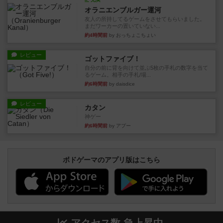
オラニエンブルガー運河
友人の所持してるゲームをさせてもらいました。
まだワーカーの置いていない...
約4時間前
by おっちょこちょい
レビュー
ゴットファイブ！
自分の前に背を向けて並ぶ5枚の手札の数字を当て
るゲーム。相手の手札/場...
約6時間前
by daisdice
レビュー
カタン
神ゲー
約6時間前
by アプー
ボドゲーマのアプリ版はこちら