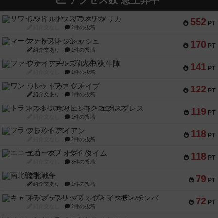
アクセス数 急上昇中
リワイルド：サウスアメリカ
552
PT
紹介文なし
2件の投稿
マーケットフレッシュ
170
PT
紹介文あり
1件の投稿
ファイアー・ブルズ / 火牛陣
141
PT
紹介文なし
1件の投稿
ワン・トゥ・ファイブ
122
PT
紹介文あり
1件の投稿
トランスオリエント・エクスプレス
119
PT
紹介文なし
1件の投稿
フラットアイアン
118
PT
紹介文なし
2件の投稿
エコーズ・オブ・タイム
118
PT
紹介文なし
8件の投稿
南北戦争
79
PT
紹介文あり
1件の投稿
キャプテン・フリップ：イスラ・ボンバ
72
PT
紹介文なし
2件の投稿