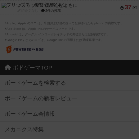
フリップ７：復讐心とともに
37
PT
紹介文なし
2件の投稿
※Apple、Apple のロゴ は、米国および他の国々で登録されたApple Inc.の商標です。
※App Store は、Apple Inc.のサービスマークです。
※Android は、グーグル インコーポレイテッドの商標または登録商標です。
※Google Play とそのロゴは、Google Inc.の商標または登録商標です。
ボドゲーマTOP
ボードゲームを検索する
ボードゲームの新着レビュー
ボードゲーム会情報
メカニクス特集