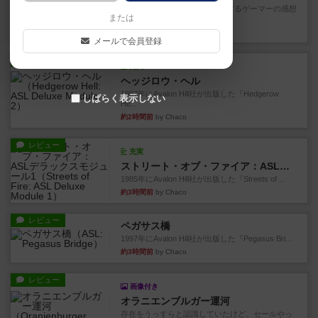
星7軽〜中量級を中心にプレイするゲーマーの感想
または
です。ボードゲーム会にて...
1分未満前
by おとん
メールで会員登録
レビュー
充実
ヘッジロウ・ヘル
1987年にAvalon Hill社が出版した『Hedgerow
しばらく表示しない
He...
約2時間前
by Chaco
レビュー
充実
ストリート・オブ・ファイア：ASLデラックスモジュール1
1985年にAvalon Hill社が出版した『Streets of ...
約3時間前
by Chaco
レビュー
ペガサス橋
1997年にAvalon Hill社が出版した『Pegasus Bri...
約3時間前
by Chaco
レビュー
画像付き
オラニエンブルガー運河
存在をうっすらと認識していたけど、セールやっ