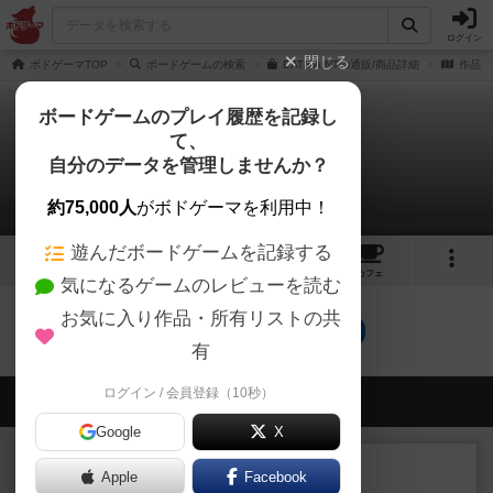
ログイン
閉じる
ボドゲーマTOP
ボードゲームの検索
EAT/PAINTの通販/商品詳細
作品デ
ボードゲームのプレイ履歴を記録し
て、
イートペイント
自分のデータを管理しませんか？
0件の戦略やコツ
約75,000人
がボドゲーマを利用中！
遊んだボードゲームを記録する
4
3
3
18
トップ
画像
動画
レビュー
カフェ
気になるゲームのレビューを読む
お気に入り作品・所有リストの共
イートペイントのトップに戻る
有
ログイン / 会員登録（10秒）
会員の新しい投稿
Google
X
レビュー
画像付き
充実
Apple
Facebook
コルトエクスプレス