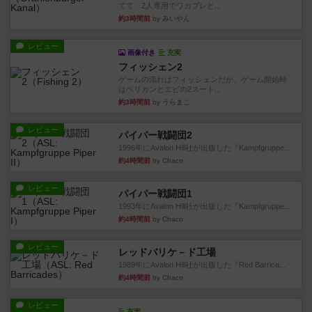
てて、2人専用でワカプレと...
約3時間前
by みいやん
レビュー
画像付き
充実
フィッシェン2
ゲームの流れはフィッシェンだが、ゲーム開始時
はペリカンとエビの2スート...
約3時間前
by うらまこ
レビュー
パイパー戦闘団2
1996年にAvalon Hill社が出版した『Kampfgruppe...
約4時間前
by Chaco
レビュー
パイパー戦闘団1
1993年にAvalon Hill社が出版した『Kampfgruppe...
約4時間前
by Chaco
レビュー
レッドバリケ－ド工場
1989年にAvalon Hill社が出版した『Red Barrica...
約4時間前
by Chaco
レビュー
充実