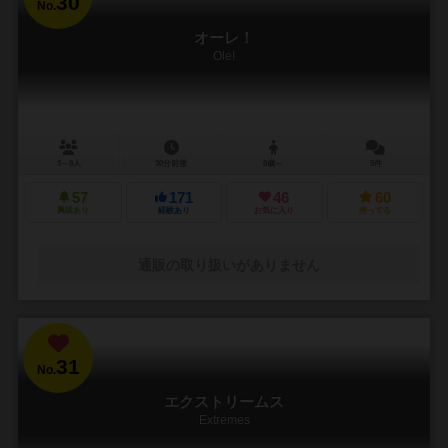
30
No.
オーレ！
Ole!
3～8人
30分前後
8歳～
5件
57
171
46
60
興味あり
経験あり
お気に入り
持ってる
通販の取り扱いがありません
31
No.
エクストリームス
Extremes