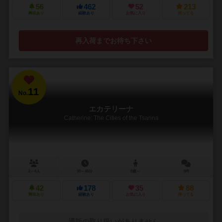
56
462
52
213
興味あり
経験あり
お気に入り
持ってる
再入荷までお待ち下さい
11
No.
エカテリーナ
Catherine: The Cities of the Tsarina
2～4人
30～45分
8歳～
3件
42
178
35
88
興味あり
経験あり
お気に入り
持ってる
通販の取り扱いがありません