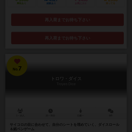
興味あり
経験あり
お気に入り
持ってる
再入荷までお待ち下さい
再入荷までお待ち下さい
7
No.
トロワ・ダイス
Troyes Dice
1～10人
20～30分
12歳～
8件
サイコロの目に合わせて、自分のシートを埋めていく、ダイスロール
＆紙ペンゲーム