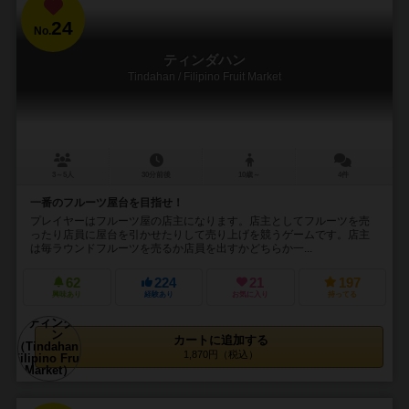
24
No.
ティンダハン
Tindahan / Filipino Fruit Market
3～5人
30分前後
10歳～
4件
一番のフルーツ屋台を目指せ！
プレイヤーはフルーツ屋の店主になります。店主としてフルーツを売
ったり店員に屋台を引かせたりして売り上げを競うゲームです。店主
は毎ラウンドフルーツを売るか店員を出すかどちらか一...
62
224
21
197
興味あり
経験あり
お気に入り
持ってる
カートに追加する
1,870円（税込）