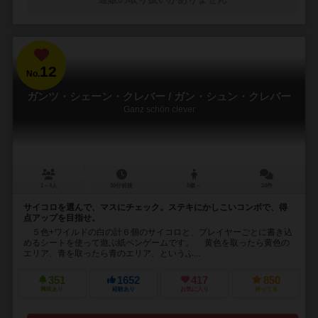
12
No.
ガンツ・シェーン・クレバー / ガン・シュン・クレバー
Ganz schön clever
1～4人
30分前後
8歳～
24件
サイコロを選んで、マスにチェック。ステキにかしこいコンボで、得
点アップを目指せ。
５色+ワイルドの白の計６個のサイコロと、プレイヤーごとに書き込
めるシートを使って遊ぶ紙ペンゲームです。 黄色を取ったら黄色の
エリア、青を取ったら青のエリア、というふ...
351
1652
417
850
興味あり
経験あり
お気に入り
持ってる