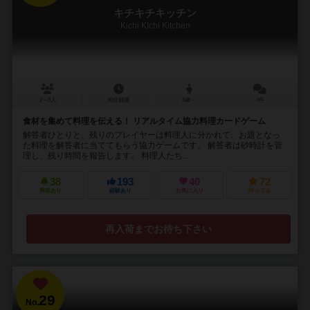
キチキチキッチン
Kichi KIchi Kitchen
2～8人
30分前後
8歳～
4件
食材を集めて料理を伝える！ リアルタイム協力料理カードゲーム
解答者ひとりと、残りのプレイヤーは料理人に分かれて、お題となっ
た料理を解答者に当ててもらう協力ゲームです。 解答者は砂時計を管
理し、残り時間を報告します。 料理人たち...
38
193
40
72
興味あり
経験あり
お気に入り
持ってる
再入荷までお待ち下さい
29
No.