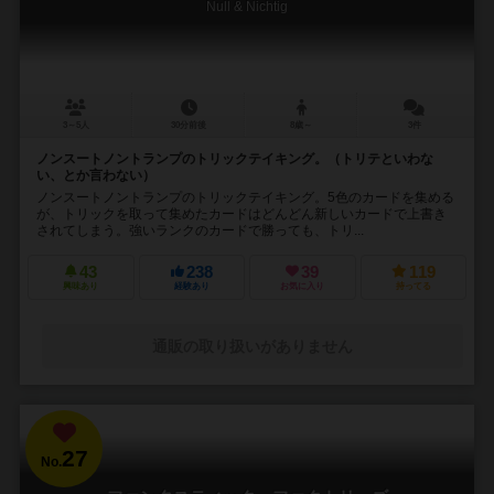
Null & Nichtig
3～5人
30分前後
8歳～
3件
ノンスートノントランプのトリックテイキング。（トリテといわな
い、とか言わない）
ノンスートノントランプのトリックテイキング。5色のカードを集める
が、トリックを取って集めたカードはどんどん新しいカードで上書き
されてしまう。強いランクのカードで勝っても、トリ...
43
238
39
119
興味あり
経験あり
お気に入り
持ってる
通販の取り扱いがありません
27
No.