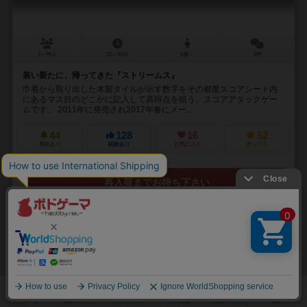
1～99人
15～20分
6歳～
3件
装い新たに、帰ってきた『ストリームス』
巾着から取り出した木製タイルが示す数字をその都度スコアシート内
にあるマス目のどこかに記入して高得点を狙う、スコアアタックゲー
ムです。 2011年に発売され2017年春にメー...
44
128
16
52
興味あり
経験あり
お気に入り
持ってる
再入荷までお待ち下さい
32
No.
5×5シティ
Go Go City