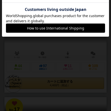
16
No.
スペースインベスターズ
Space Investers
1～4人
30～60分
10歳～
3件
44
97
11
109
興味あり
経験あり
お気に入り
持ってる
カートに追加する
4,400円（税込）
17
No.