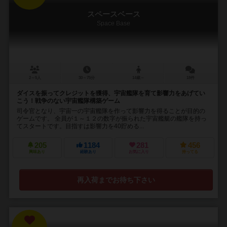
スペースベース
Space Base
2～5人
30～75分
14歳～
18件
ダイスを振ってクレジットを獲得、宇宙艦隊を育て影響力をあげてい
こう！戦争のない宇宙艦隊構築ゲーム
司令官となり、宇宙一の宇宙艦隊を作って影響力を得ることが目的の
ゲームです。 全員が１～１２の数字が振られた宇宙艦艇の艦隊を持っ
てスタートです。目指すは影響力を40貯める...
205
1184
281
456
興味あり
経験あり
お気に入り
持ってる
再入荷までお待ち下さい