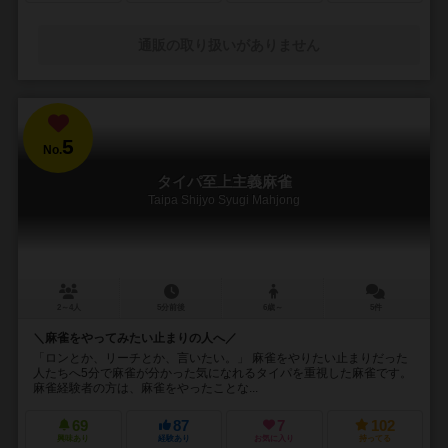
通販の取り扱いがありません
5
No.
タイパ至上主義麻雀
Taipa Shijyo Syugi Mahjong
2～4人
5分前後
6歳～
5件
＼麻雀をやってみたい止まりの人へ／
「ロンとか、リーチとか、言いたい。」 麻雀をやりたい止まりだった
人たちへ5分で麻雀が分かった気になれるタイパを重視した麻雀です。
麻雀経験者の方は、麻雀をやったことな...
69
87
7
102
興味あり
経験あり
お気に入り
持ってる