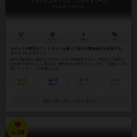
ファンタスティック・ファクトリーズ
Fantastic Factories
1～5人
45～60分
14歳～
4件
ロボットや闇市まで！？ ダイスを振って自分の製造会社を拡張する、
ダイスプレイスメント
自社の敷地内に施設などのカードを10枚配置するか、製品を12個作る
のを終了条件として 最も多い勝利点を目指すゲームです。 手順は ①市
場フェイズ： Ⓐ市場から設...
31
78
18
40
興味あり
経験あり
お気に入り
持ってる
通販の取り扱いがありません
28
No.