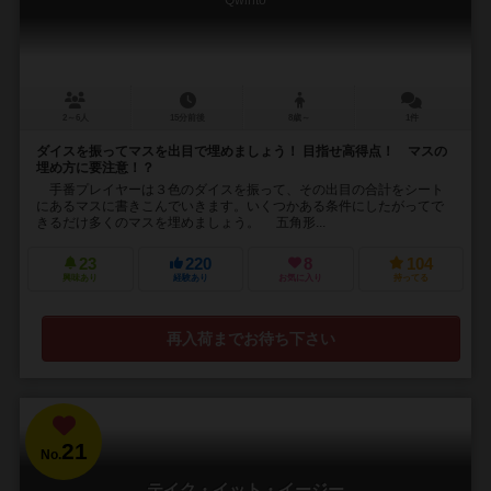
Qwinto
2～6人
15分前後
8歳～
1件
ダイスを振ってマスを出目で埋めましょう！ 目指せ高得点！ マスの
埋め方に要注意！？
手番プレイヤーは３色のダイスを振って、その出目の合計をシート
にあるマスに書きこんでいきます。いくつかある条件にしたがってで
きるだけ多くのマスを埋めましょう。 五角形...
23
220
8
104
興味あり
経験あり
お気に入り
持ってる
再入荷までお待ち下さい
21
No.
テイク・イット・イージー