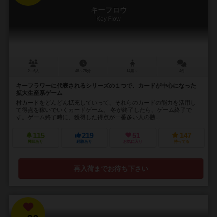
キーフロウ
Key Flow
2～6人
45～75分
14歳～
4件
キーフラワーに代表されるシリーズの１つで、カードが中心になった
拡大生産系ゲーム
村カードをどんどん拡充していって、それらのカードの能力を活用し
て得点を稼いでいくカードゲーム。 冬が終了したら、ゲーム終了で
す。ゲーム終了時に、獲得した得点が一番多い人の勝...
115
219
51
147
興味あり
経験あり
お気に入り
持ってる
再入荷までお待ち下さい