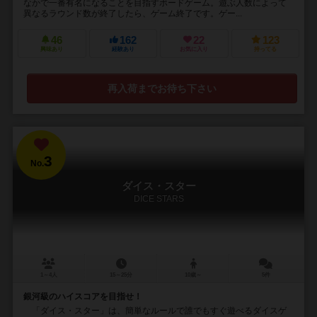
なかで一番有名になることを目指すボードゲーム。遊ぶ人数によって
異なるラウンド数が終了したら、ゲーム終了です。ゲー...
46
162
22
123
興味あり
経験あり
お気に入り
持ってる
再入荷までお待ち下さい
3
No.
ダイス・スター
DICE STARS
1～4人
15～25分
10歳～
5件
銀河級のハイスコアを目指せ！
「ダイス・スター」は、簡単なルールで誰でもすぐ遊べるダイスゲ