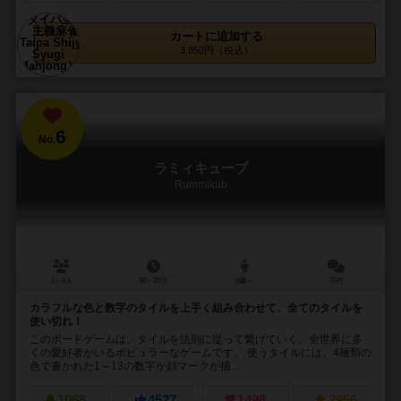
カートに追加する
3,850円（税込）
6
No.
ラミィキューブ
Rummikub
2～4人
10～30分
8歳～
76件
カラフルな色と数字のタイルを上手く組み合わせて、全てのタイルを
使い切れ！
このボードゲームは、タイルを法則に従って繋げていく、全世界に多
くの愛好者がいるポピュラーなゲームです。 使うタイルには、4種類の
色で書かれた1～13の数字か顔マークが描...
1068
4527
1498
2956