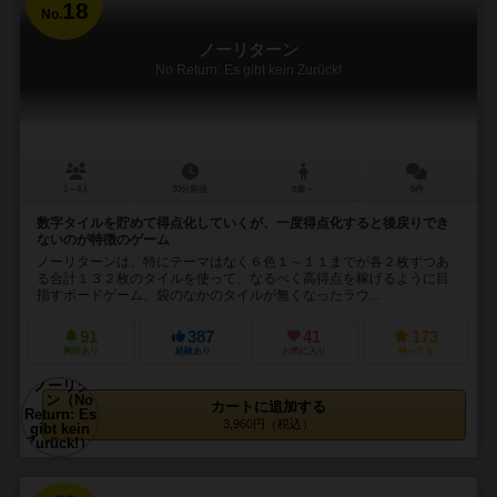
18
No.
ノーリターン
No Return: Es gibt kein Zurück!
2～4人
30分前後
8歳～
5件
数字タイルを貯めて得点化していくが、一度得点化すると後戻りでき
ないのが特徴のゲーム
ノーリターンは、特にテーマはなく６色１～１１までが各２枚ずつあ
る合計１３２枚のタイルを使って、なるべく高得点を稼げるように目
指すボードゲーム。袋のなかのタイルが無くなったラウ...
91
387
41
173
興味あり
経験あり
お気に入り
持ってる
カートに追加する
3,960円（税込）