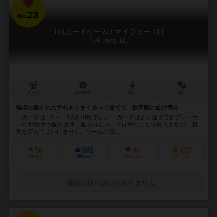
23
No.
111カードゲーム / マイラミー 111
MyRummy 111
2～5人
20分前後
8歳～
10件
得点の書かれた手札をうまく拾って捨てて、数字順に並び替え
カードは、2～111の110枚です。 カードはよく混ぜて各プレーヤ
ーに12枚ずつ配ります。配られたカードは手札として持ちますが、順
番を変えてはいけません。ゲームの目...
56
391
43
227
興味あり
経験あり
お気に入り
持ってる
通販の取り扱いがありません