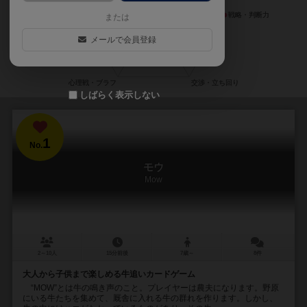
または
メールで会員登録
しばらく表示しない
1
No.
モウ
Mow
2～10人
15分前後
7歳～
8件
大人から子供まで楽しめる牛追いカードゲーム
“MOW”とは牛の鳴き声のこと。プレイヤーは農夫になります。野原
にいる牛たちを集めて、厩舎に入れる牛の群れを作ります。しかし、