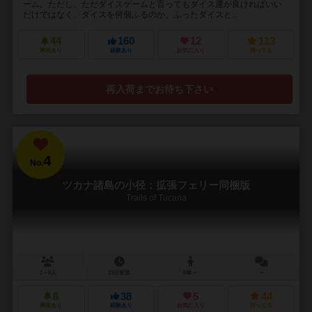
ーム。ただし、ただダイスゲームと言ってもダイス運が良ければいい
だけではなく、ダイスを何個ふるのか、ふったダイスと...
44
160
12
113
興味あり
経験あり
お気に入り
持ってる
再入荷までお待ち下さい
4
No.
ツカナ諸島の小径：拡張フェリー同梱版
Trails of Tucana
1～8人
15分前後
8歳～
－
6
38
5
44
興味あり
経験あり
お気に入り
持ってる