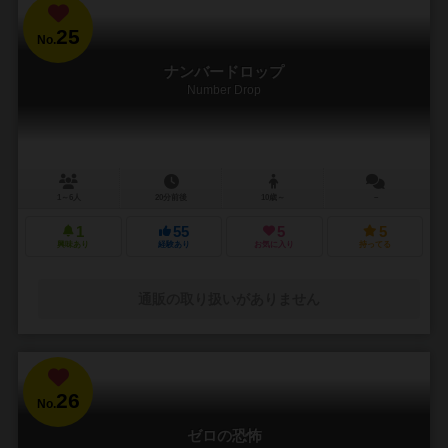
25
No.
ナンバードロップ
Number Drop
1～6人
20分前後
10歳～
－
1
55
5
5
興味あり
経験あり
お気に入り
持ってる
通販の取り扱いがありません
26
No.
ゼロの恐怖