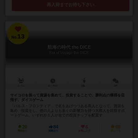
再入荷までお待ち下さい
13
No.
航海の時代 the DICE
Era of Voyage the DICE
2～5人
15～45分
8歳～
5件
サイコロを振って資源を集めて、投資することで、勝利点の獲得を目
指す、ダイスゲーム
「バルス・フロンティア」で名をあげつつある商人となって、資源を
集め、投資をし、他の人よりも多くの影響力を持つ大商人を目指すボ
ードゲーム。いずれか１人が全ての投資チップを配置す...
20
84
6
69
興味あり
経験あり
お気に入り
持ってる