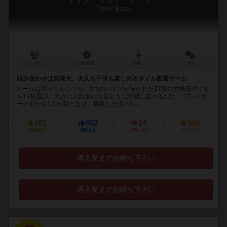
Take it Easy!
1～8人
20分前後
10歳～
8件
組み合わせは無限大、大人も子供も楽しめるタイル配置ゲーム
ルールは至ってシンプル、3つのパイプが描かれた27枚の六角形タイル
を19枚選び、大きな六角形になるように綺麗に並べるだけ。 プレイヤ
ーの中から1人が親となり、裏返したタイル...
101
682
84
306
興味あり
経験あり
お気に入り
持ってる
再入荷までお待ち下さい
再入荷までお待ち下さい