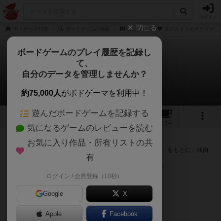
ログイン
閉じる
ボドゲーマTOP
ボードゲームの検索
ココタキ
次のおすすめボードゲー
ボードゲームのプレイ履歴を記録し
て、
ココタキ
自分のデータを管理しませんか？
次のおすすめボードゲーム
約75,000人
がボドゲーマを利用中！
遊んだボードゲームを記録する
1
4
16
トップ
画像
動画
レビュー
カフェ
気になるゲームのレビューを読む
『ココタキ』が好きな方へのおすすめ
お気に入り作品・所有リストの共
このゲームのトップページで投票された「プレイ感の評価」をもとに、傾向
有
が近いボードゲームをランキング形式で紹介します。
※リストには一定の投票数がある作品のみを表示しています
ログイン / 会員登録（10秒）
Google
X
Apple
Facebook