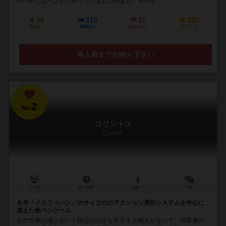
牛の中にはハエがたかっているものがあり、その牛...
55
315
37
227
興味あり
経験あり
お気に入り
持ってる
再入荷までお待ち下さい
2
No.
コリントス
Corinth
2～4人
20～30分
8歳～
6件
名作「イスファハン」のサイコロのアクション選択システムを中心に
据えた紙ペンゲーム
古代世界の港において物品や山羊を取引する商人となって、同業者の