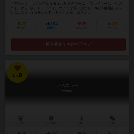
『アクシオ』はシンプルなタイル配置のゲーム。 プレイヤーは手札の
タイルから1枚、ドミノタイルのような長方形のタイルに5種類あるシ
ンボルのうち2個描かれているタイルを、四角い...
72
194
25
86
興味あり
経験あり
お気に入り
持ってる
再入荷までお待ち下さい
9
No.
アベニュー
Avenue
1～10人
15～30分
8歳～
2件
20
134
24
35