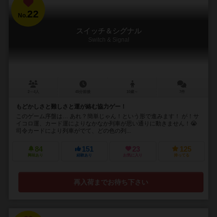
22
No.
スイッチ＆シグナル
Switch & Signal
2～4人
45分前後
10歳～
7件
もどかしさと難しさと運が絡む協力ゲー！
このゲーム序盤は… あれ？簡単じゃん！という形で進みます！ が！サ
イコロ運、カード運によりなかなか列車が思い通りに動きません！😭
司令カードにより列車がでて、どの色の列...
84
151
23
125
興味あり
経験あり
お気に入り
持ってる
再入荷までお待ち下さい