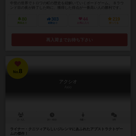
中世の世界でトロワの町の歴史を紐解いていくボードゲーム。 ８ラウ
ンド目の夜が終了した時に、獲得した得点が一番高い人の勝利です。
80
303
44
219
興味あり
経験あり
お気に入り
持ってる
再入荷までお待ち下さい
8
No.
アクシオ
Axio
2～4人
20～40分
8歳～
3件
ライナー・クニツィアらしいジレンマにあふれたアブストラクトゲー
ムの傑作！