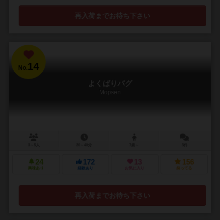
再入荷までお待ち下さい
14
No.
よくばりパグ
Mopsen
3～5人
30～40分
7歳～
3件
24
172
13
156
興味あり
経験あり
お気に入り
持ってる
再入荷までお待ち下さい