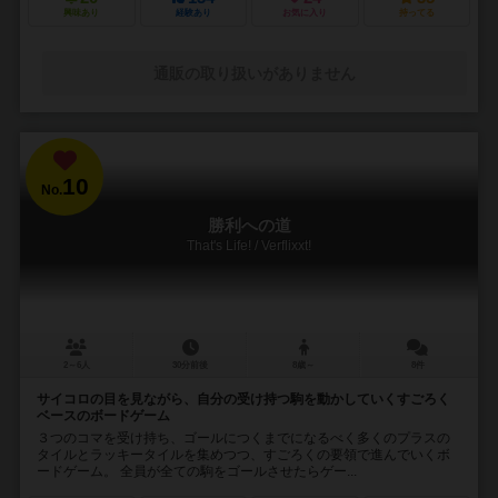
興味あり
経験あり
お気に入り
持ってる
通販の取り扱いがありません
10
No.
勝利への道
That's Life! / Verflixxt!
2～6人
30分前後
8歳～
8件
サイコロの目を見ながら、自分の受け持つ駒を動かしていくすごろく
ベースのボードゲーム
３つのコマを受け持ち、ゴールにつくまでになるべく多くのプラスの
タイルとラッキータイルを集めつつ、すごろくの要領で進んでいくボ
ードゲーム。 全員が全ての駒をゴールさせたらゲー...