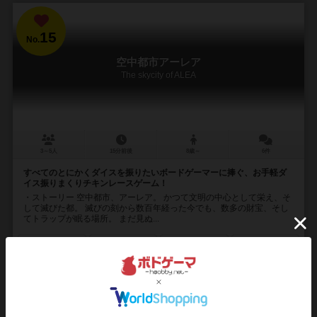
15
No.
空中都市アーレア
The skycity of ALEA
3～5人
15分前後
8歳～
6件
すべてのとにかくダイスを振りたいボードゲーマーに捧ぐ、お手軽ダ
イス振りまくりチキンレースゲーム！
・ストーリー 空中都市、アーレア。 かつて文明の中心として栄え、そ
して滅びた都。 滅びの刻から数百年経った今でも、数多の財宝、そし
てトラップが眠る場所。 まだ見ぬ...
124
167
28
142
興味あり
経験あり
お気に入り
持ってる
再入荷までお待ち下さい