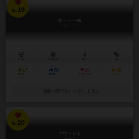
19
No.
オーノー99
O'NO 99
2～8人
30分前後
7歳～
6件
17
70
10
60
興味あり
経験あり
お気に入り
持ってる
通販の取り扱いがありません
20
No.
クウィント