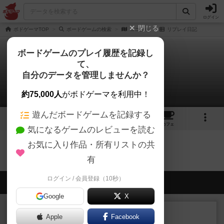
ログイン
閉じる
ボドゲーマTOP
ボードゲームの検索
ココタキ
リプレイ日記
ボードゲームのプレイ履歴を記録し
て、
ココタキ
自分のデータを管理しませんか？
0件のリプレイ日記
約75,000人
がボドゲーマを利用中！
遊んだボードゲームを記録する
1
4
16
トップ
画像
動画
レビュー
カフェ
気になるゲームのレビューを読む
お気に入り作品・所有リストの共
ココタキのトップに戻る
有
ログイン / 会員登録（10秒）
会員の新しい投稿
Google
X
リプレイ
画像付き
Apple
Facebook
リーダーズ