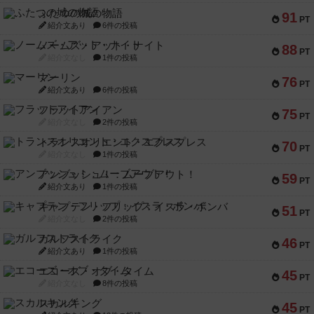
ふたつの城の物語
91
PT
紹介文あり
6件の投稿
ノームズ・アット・ナイト
88
PT
紹介文なし
1件の投稿
マーリン
76
PT
紹介文あり
6件の投稿
フラットアイアン
75
PT
紹介文なし
2件の投稿
トランスオリエント・エクスプレス
70
PT
紹介文なし
1件の投稿
アンブッシュ！：ムーブアウト！
59
PT
紹介文あり
1件の投稿
キャプテン・フリップ：イスラ・ボンバ
51
PT
紹介文なし
2件の投稿
ガルフストライク
46
PT
紹介文あり
1件の投稿
エコーズ・オブ・タイム
45
PT
紹介文なし
8件の投稿
スカルキング
45
PT