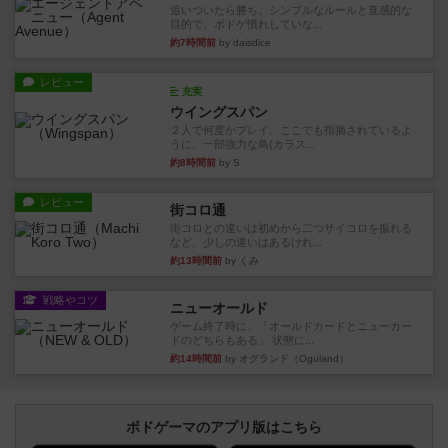
追いついたら勝ち。シンプルなルールと直感的な
目的で、ボドゲ慣れしていな...
約7時間前
by daisdice
レビュー
充実
ウイングスパン
２人で何度かプレイ。ここでも指摘されているよ
うに、一部強力な鳥(カラス...
約8時間前
by S
レビュー
街コロ通
街コロとの違いは初めから二つサイコロを振れる
など、少しの違いはあるけれ...
約13時間前
by くみ
戦略やコツ
ニューオールド
ゲーム終了時に、「オールドカードとニューカー
ドのどちらもある」 状態に...
約14時間前
by オグランド（Oguland）
ボドゲーマのアプリ版はこちら