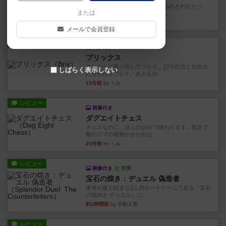
久しぶりに取り出してプレイ。詰めきれなかっ
または
た…であっさり追い込まれて負...
8分前
by くみ
メールで会員登録
リプレイ
画像付き
ブリックス
久しぶりに取り出してプレイ。記号担当と色担当
しばらく表示しない
に分かれてプレイ。あかんか...
13分前
by くみ
レビュー
画像付き
ダグエイトチェス
チェスなのに、ほんの10分で終わります。動きで
敵のコマの種類が分かれば...
20分前
by くみ
レビュー
画像付き
充実
宝石の煌き：デュエル 偽造者
筆者が最も好きな2人用ボードゲームである『宝石
の煌めき デュエル』に、...
約1時間前
by 手動人形
レビュー