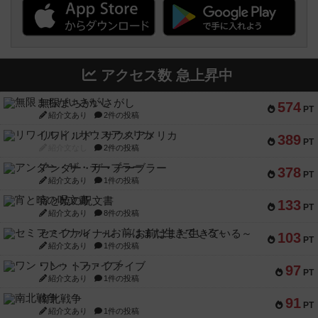
アクセス数 急上昇中
無限まちがいさがし
574
PT
紹介文あり
2件の投稿
リワイルド：サウスアメリカ
389
PT
紹介文なし
2件の投稿
アンダー・ザ・テーブラー
378
PT
紹介文あり
1件の投稿
宵と暁の呪文書
133
PT
紹介文あり
8件の投稿
セミファイナル ～お前はまだ生きている～
103
PT
紹介文あり
1件の投稿
ワン・トゥ・ファイブ
97
PT
紹介文あり
1件の投稿
南北戦争
91
PT
紹介文あり
1件の投稿