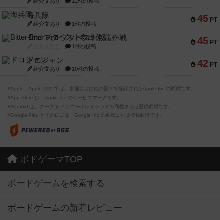
紹介文あり
12件の投稿
海兵隊
45
PT
紹介文あり
1件の投稿
Bitter End ブタペスト救出作戦
45
PT
紹介文なし
1件の投稿
ドコジャン
42
PT
紹介文あり
10件の投稿
※Apple、Apple のロゴ は、米国および他の国々で登録されたApple Inc.の商標です。
※App Store は、Apple Inc.のサービスマークです。
※Android は、グーグル インコーポレイテッドの商標または登録商標です。
※Google Play とそのロゴは、Google Inc.の商標または登録商標です。
ボドゲーマTOP
ボードゲームを検索する
ボードゲームの新着レビュー