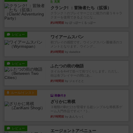
充実
クランク! ：冒険者たち（拡張）
クランク！のプレイヤーごとに能力の違うキャラ
クターを使用できるようにな...
約2時間前
by ぽっぽーくるっぽー
レビュー
ワイアームスパン
初プレイの感想です。ウイングスパン履修済のコ
メントとなります。ウイング...
約3時間前
by daisdice
レビュー
ふたつの街の物語
タイルを4×4で並べて街づくりします。ただし、
街は各プレイヤーの間にあ...
約7時間前
by ジェイとと
ルール/インスト
画像付き
ざりかに将棋
３種類の駒だけが登場する超シンプルな将棋系ゲ
ーム入門作品です♪(＾＾)...
約7時間前
by あんちっく
レビュー
エージェントアベニュー