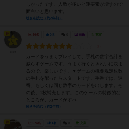
しかったです。人数が多いと運要素が増すので
面白いと思います。
続きを読む（約2年前）
神
86名
0名
0
画像
充実
atckt
カードをうまくプレイして、手札の数字合計を
減らすゲームです。うまく行くときれいに決ま
るので、楽しいです。▼ゲームの概要規定枚数
の手札を配ったらスタートです。手番では、連
番、もしくは同じ数字のカードを出します。そ
の後、1枚補充します。このゲームの特徴的な
ところが、カードがすべ...
続きを読む（約2年前）
神
574名
1名
0
充実