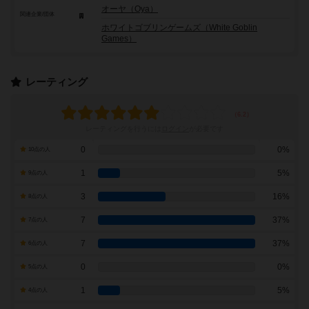
オーヤ（Oya）
関連企業/団体
ホワイトゴブリンゲームズ（White Goblin
Games）
レーティング
レーティングを行うには
ログイン
が必要です
0
0%
10点の人
1
5%
9点の人
3
16%
8点の人
7
37%
7点の人
7
37%
6点の人
0
0%
5点の人
1
5%
4点の人