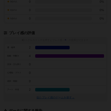
0
0%
3点の人
0
0%
2点の人
0
0%
1点の人
プレイ感の評価
トグルスイッチを押すとプレイ感（
※
）の投票ができます
2
運・確率
4
戦略・判断力
0
交渉・立ち回り
0
心理戦・ブラフ
0
攻防・戦闘
2
アート・外見
似たプレイ感のゲームを探す→
データに関する報告