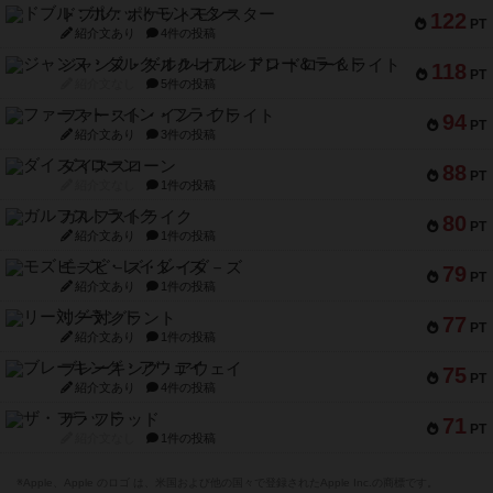
ドブル：ポケットモンスター
122
PT
紹介文あり
4件の投稿
ジャンヌ・ダルク-オルレアン ドロー＆ライト
118
PT
紹介文なし
5件の投稿
ファースト・イン・フライト
94
PT
紹介文あり
3件の投稿
ダイススローン
88
PT
紹介文なし
1件の投稿
ガルフストライク
80
PT
紹介文あり
1件の投稿
モズビ－ズ・レイダ－ズ
79
PT
紹介文あり
1件の投稿
リー対グラント
77
PT
紹介文あり
1件の投稿
ブレーキング・アウェイ
75
PT
紹介文あり
4件の投稿
ザ・フラッド
71
PT
紹介文なし
1件の投稿
※Apple、Apple のロゴ は、米国および他の国々で登録されたApple Inc.の商標です。