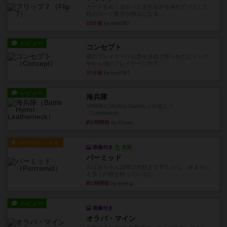
カードをめくるかパスをするかを決めてパスした
時のカード数字が得点になる...
25分前
by mob567
レビュー
コンセプト
親のプレイヤーがお題を決めて限られたヒントの
中から他のプレイヤーに当て...
37分前
by mob567
レビュー
海兵隊
1988年にVictory Gamesが出版した
『Leathernec...
約1時間前
by Chaco
ルール/インスト
画像付き
充実
パーミッド
おばあちゃんは猫が大好きです!しかし、あまりに
も多くの猫を飼っているた...
約1時間前
by jurong
レビュー
画像付き
オラパ・マイン