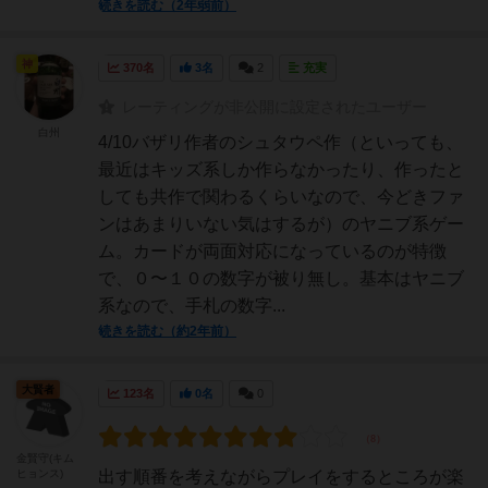
続きを読む（2年弱前）
神
370名
3名
2
充実
レーティングが非公開に設定されたユーザー
白州
4/10バザリ作者のシュタウペ作（といっても、
最近はキッズ系しか作らなかったり、作ったと
しても共作で関わるくらいなので、今どきファ
ンはあまりいない気はするが）のヤニブ系ゲー
ム。カードが両面対応になっているのが特徴
で、０〜１０の数字が被り無し。基本はヤニブ
系なので、手札の数字...
続きを読む（約2年前）
大賢者
123名
0名
0
金賢守(キム
ヒョンス)
出す順番を考えながらプレイをするところが楽