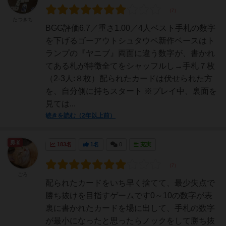
たつきち
BGG評価6.7／重さ1.00／4人ベスト手札の数字
を下げるゴーアウトシュタウペ新作ベースはト
ランプの『ヤニブ』両面に違う数字が、書かれ
てある札が特徴全てをシャッフルし→手札７枚
（2-3人:８枚）配られたカードは伏せられた方
を、自分側に持ちスタート ※プレイ中、裏面を
見ては...
続きを読む（2年以上前）
勇者
183名
1名
0
充実
ごろ
配られたカードをいち早く捨てて、最少失点で
勝ち抜けを目指すゲームです0～10の数字が表
裏に書かれたカードを場に出して、手札の数字
が最小になったと思ったらノックをして勝ち抜