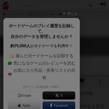
ログイン
閉じる
ボドゲーマTOP
ボードゲームの検索
クアンド
ボードゲームのプレイ履歴を記録し
て、
自分のデータを管理しませんか？
クアンド
約75,000人
がボドゲーマを利用中！
Quando
遊んだボードゲームを記録する
気になるゲームのレビューを読む
お気に入り作品・所有リストの共
有
3
6
6
トップ
画像
動画
レビュー
カフェ
ログイン / 会員登録（10秒）
Google
X
ラウンド終了時に手札に残った数字がそのまま失点
Apple
Facebook