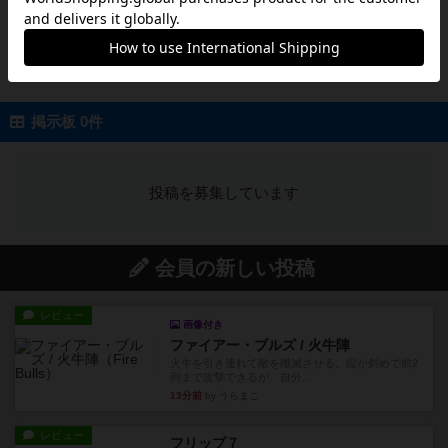
投稿を募集しています
掲示板 0件
投稿を募集しています
会員の新しい投稿
レビュー
画像付き
ファイアー・ブルズ / 火牛陣
火牛を引き連れて敵を殲滅させる。縦か斜めで前2
列まで攻撃できるが、自分...
13分前
by うらまこ
レビュー
フリップ７