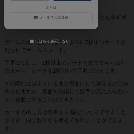
になってしまうクアンド。
または
数字は0〜10で裏表になっていて、裏表とも必ず違
メールで会員登録
う数字になっています。
ゲームの流れとしてはランダムに7枚ずつカードが
しばらく表示しない
配られてゲームスタート。
手番になれば、1枚以上のカードを捨ててから山札
の上から、カードを1枚引いて手札に加えます。
その際には見えている面か裏面にして加えるかは決
められますが、裏面を確認して数字が気に入らない
から逆面にすることはできません。
カードの出し方は連番なら3枚ぴったりで出すこと
ができ、同じ数字なら何枚でも出すことができま
す。