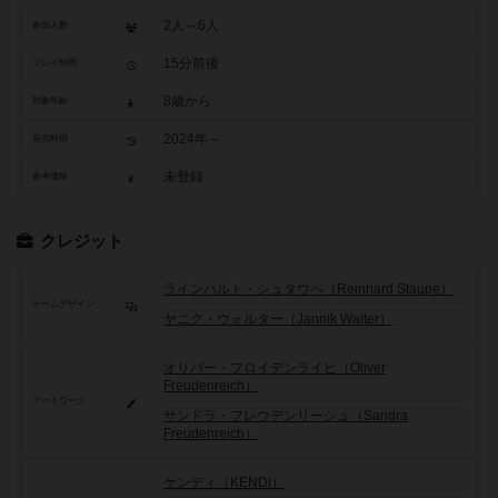
2人～6人
参加人数
15分前後
プレイ時間
8歳から
対象年齢
2024年～
発売時期
未登録
参考価格
クレジット
ラインハルト・シュタウペ（Reinhard Staupe）
ゲームデザイン
ヤニク・ウォルター（Jannik Walter）
オリバー・フロイデンライヒ（Oliver
Freudenreich）
アートワーク
サンドラ・フレウデンリーシュ（Sandra
Freudenreich）
ケンディ（KENDi）