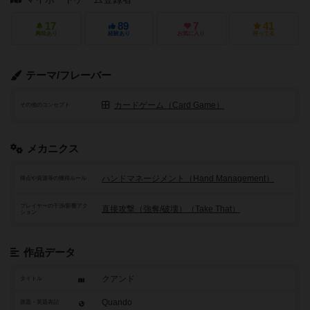
17
89
7
41
興味あり
経験あり
お気に入り
持ってる
テーマ/フレーバー
カードゲーム（Card Game）
その他のコンセプト
メカニクス
ハンドマネージメント（Hand Management）
得点や資源等の獲得ルール
プレイヤーの干渉/影響アク
直接攻撃（強奪/破壊）（Take That）
ション
作品データ
クアンド
タイトル
Quando
原題・英題表記