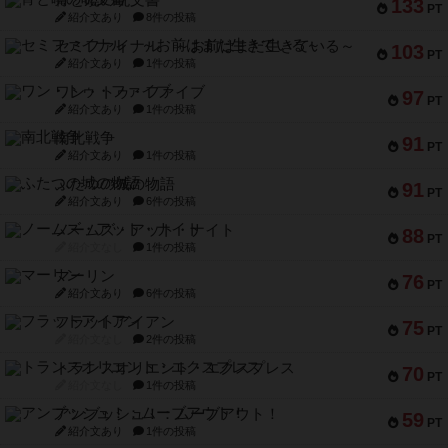
133
PT
紹介文あり
8件の投稿
セミファイナル ～お前はまだ生きている～
103
PT
紹介文あり
1件の投稿
ワン・トゥ・ファイブ
97
PT
紹介文あり
1件の投稿
南北戦争
91
PT
紹介文あり
1件の投稿
ふたつの城の物語
91
PT
紹介文あり
6件の投稿
ノームズ・アット・ナイト
88
PT
紹介文なし
1件の投稿
マーリン
76
PT
紹介文あり
6件の投稿
フラットアイアン
75
PT
紹介文なし
2件の投稿
トランスオリエント・エクスプレス
70
PT
紹介文なし
1件の投稿
アンブッシュ！：ムーブアウト！
59
PT
紹介文あり
1件の投稿