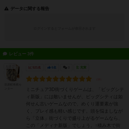
データに関する報告
ログインするとフォームが表示されます
レビュー 3件
たまご
521名
6名
0
充実
荏原町将棋セ
ンター
ミニチュア3D街づくりゲームは、「ビッグシテ
ィ新版」には敵いませんが、ビッグシティは如
何せん古いゲームなので、めくり運要素が強
く、プレイ感も軽い感じです。頭を悩ましなが
ら「立体」街づくりで盛り上がるゲームなら、
この「メディナ新版」でしょう。↑積み木で街