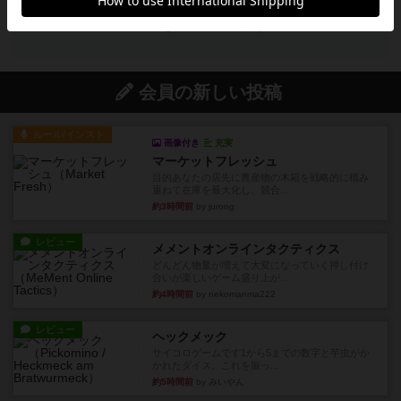
投稿を募集しています
会員の新しい投稿
ルール/インスト
画像付き
充実
マーケットフレッシュ
目的あなたの店先に農産物の木箱を戦略的に積み
重ねて在庫を最大化し、競合...
約3時間前
by jurong
レビュー
メメントオンラインタクティクス
どんどん物量が増えて大変になっていく押し付け
合いが楽しいゲーム盛り上が...
約4時間前
by nekomanma222
レビュー
ヘックメック
サイコロゲームです1から5までの数字と芋虫がか
かれたダイス。これを振っ...
約5時間前
by みいやん