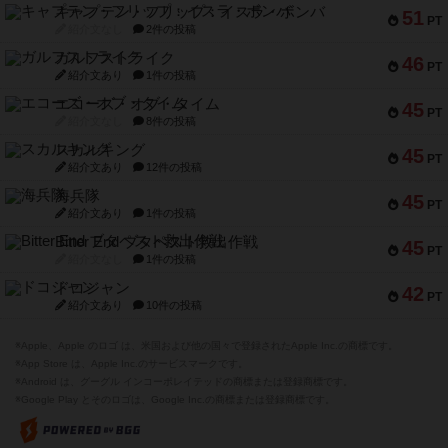
キャプテン・フリップ：イスラ・ボンバ
51
PT
紹介文なし
2件の投稿
ガルフストライク
46
PT
紹介文あり
1件の投稿
エコーズ・オブ・タイム
45
PT
紹介文なし
8件の投稿
スカルキング
45
PT
紹介文あり
12件の投稿
海兵隊
45
PT
紹介文あり
1件の投稿
Bitter End ブタペスト救出作戦
45
PT
紹介文なし
1件の投稿
ドコジャン
42
PT
紹介文あり
10件の投稿
※Apple、Apple のロゴ は、米国および他の国々で登録されたApple Inc.の商標です。
※App Store は、Apple Inc.のサービスマークです。
※Android は、グーグル インコーポレイテッドの商標または登録商標です。
※Google Play とそのロゴは、Google Inc.の商標または登録商標です。