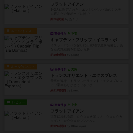
フラットアイアン
1~2人に限定された、エンジンビルド系のシステ
ム選んだ企業ボードに街で...
約7時間前
by あくり
ルール/インスト
画像付き
充実
キャプテン・フリップ：イスラ・ボンバ
イスラ・ボンバを探しに出航!潜水艦を装備し、あ
なたの乗組員を監獄から解...
約10時間前
by jurong
ルール/インスト
画像付き
充実
トランスオリエント・エクスプレス
乗客の皆様、トランスオリエント・エクスプレス
にご乗車ありがとうございま...
約11時間前
by jurong
レビュー
画像付き
充実
フラットアイアン
世界に浸れる度 ☆☆☆☆★楽しさ ☆☆☆☆★
タイパ ☆☆☆☆☆マンハッ...
約12時間前
by DKnewyork