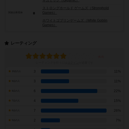
ギガミック（Gigamic）
ストロングホールド ゲームズ（Stronghold
Games）
関連企業/団体
ホワイトゴブリンゲームズ（White Goblin
Games）
レーティング
レーティングを行うには
ログイン
が必要です
3
11%
10点の人
3
11%
9点の人
6
22%
8点の人
4
15%
7点の人
7
26%
6点の人
2
7%
5点の人