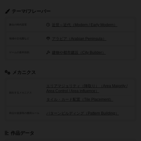
テーマ/フレーバー
近世～近代（Modern / Early Modern）
舞台の時代背景
アラビア（Arabian Peninsula）
地域や文化圏など
建物や都市建設（City Builder）
ゲームの基本目的
メカニクス
エリアマジョリティ（陣取り）（Area Majority /
Area Control / Area influence）
頻出するメカニクス
タイル・カード配置（Tile Placement）
パターンビルディング（Pattern Building）
得点や資源等の獲得ルール
作品データ