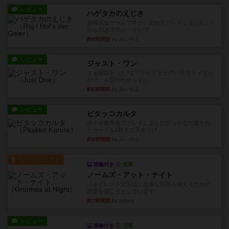
レビュー
ハゲタカのえじき
超有名なゲームですが、初めてプレイしました。1
から15までのカードがプ...
約6時間前
by みいやん
レビュー
ジャスト・ワン
まぁ面白かった‼️よくテレビとかのバラエティなん
かで、お題がわからずに...
約6時間前
by みいやん
レビュー
ピタッコカルタ
ボドゲ相席会でプレイしましたひらがなが書かれ
たカードを2枚まで手をつけ...
約6時間前
by みいやん
ルール/インスト
画像付き
充実
ノームズ・アット・ナイト
ベネボレンス女王は、忠実な臣民を称えるための
祝宴を開こうとしています。...
約7時間前
by jurong
レビュー
画像付き
充実