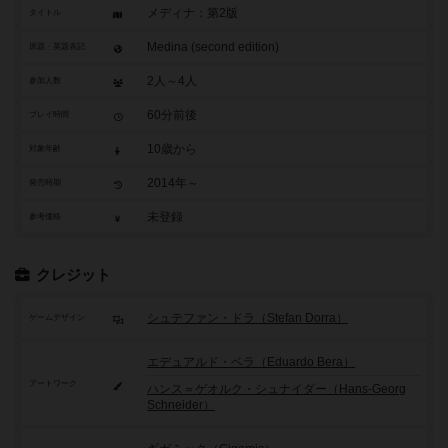
メディナ：第2版
タイトル
Medina (second edition)
原題・英題表記
2人～4人
参加人数
60分前後
プレイ時間
10歳から
対象年齢
2014年～
発売時期
未登録
参考価格
クレジット
シュテファン・ドラ（Stefan Dorra）
ゲームデザイン
エデュアルド・ベラ（Eduardo Bera）
アートワーク
ハンス＝ゲオルク・シュナイダー（Hans-Georg
Schneider）