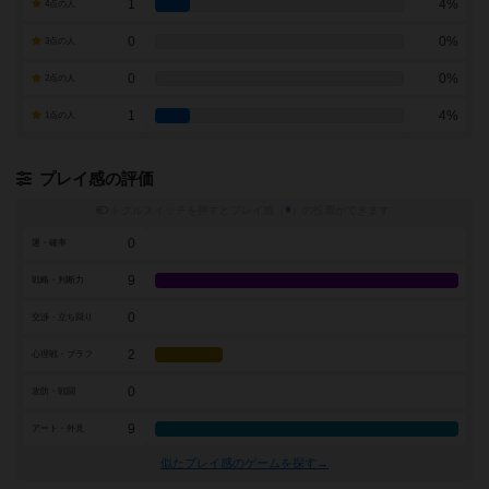
1
4%
4点の人
0
0%
3点の人
0
0%
2点の人
1
4%
1点の人
プレイ感の評価
トグルスイッチを押すとプレイ感（
※
）の投票ができます
0
運・確率
9
戦略・判断力
0
交渉・立ち回り
2
心理戦・ブラフ
0
攻防・戦闘
9
アート・外見
似たプレイ感のゲームを探す→