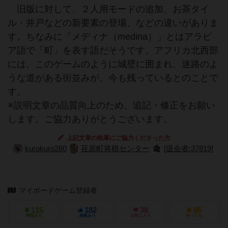
旧版に対して、２人用モードの追加、お茶タイ
ル・井戸などの新要素の登場、などの違いがありま
す。ちなみに「メディナ（medina）」とはアラビ
ア語で「町」を表す語だそうです。アフリカ北西部
には、このゲームのように城壁に囲まれ、迷路のよ
うな道がある街並みが、今も残っているとのことで
す。
※説明文章の品質向上のため、追記・修正をお願い
します。ご協力ありがとうございます。
上記文章の執筆にご協力くださった方
kurokuro280
荏原町将棋センター
[退会者:37819]
マイボードゲーム登録者
115
182
38
85
興味あり
経験あり
お気に入り
持ってる