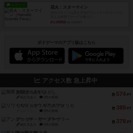
レビュー
花火：スターマイン
自分のカードは見えず他のプレイヤーのカードが
見える状態でカードを教えた...
約14時間前
by mob567
ボドゲーマのアプリ版はこちら
アクセス数 急上昇中
無限まちがいさがし
574
PT
紹介文あり
2件の投稿
リワイルド：サウスアメリカ
389
PT
紹介文なし
2件の投稿
アンダー・ザ・テーブラー
378
PT
紹介文あり
1件の投稿
宵と暁の呪文書