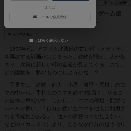
または
活気あるアラビアの宮殿を作る！ ゲーム後
メールで会員登録
の街並みはインスタ映え間違いなし。
インスタ映え
しばらく表示しない
1800年代。アフリカ北西部の古い町（メディナ）
を再建する計画がはじまった。建物が増え、人が集
まり、次第に新しい町の全容が見えてくる。さて、
どの建物を、私のものにしようかな…？
手番では「建物・商人・小屋・城壁・屋根」のコ
マの中から、手持ちのコマを必ず2個置く。やるこ
と自体は単純です。しかし、「コマの種類・配置に
ルールが多い」「自分が置いたコマを他人に利用さ
れる可能性がある」「他人の所持コマが見えない」
などのメカニクスにより、なかなか自分の思う通り