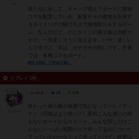
GO
見た目に反して、ギャップ萌え？ボードに建物
コマを配置していき、配置やその建物を所有す
るタイミングの駆け引きで陣地取りをするゲー
ム。なんだけど、とにかくこの第２版は色鮮や
かで、一見楽しそうに見えます。いや、楽しい
んですけど。実は、ガチガチの戦いです。手番
では、各種コマをボード...
続きを読む（7年以上前）
リプレイ 1件
たまご
395名
1名
充実
終わった後の盤が綺麗で気になっていたメディ
まつなが
ナ！（旧版はより良い？）最初こんな感じの何
もないボードからスタート。みんな同じだけこ
んなにいっぱい初期のコマ持ってるのについた
てっているのかな？って思ってたけど、終盤は