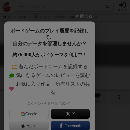
ログイン
閉じる
ボドゲーマTOP
ボードゲームの検索
メディナ：第2版
ボードゲームのプレイ履歴を記録し
て、
自分のデータを管理しませんか？
メディナ：第2版
約75,000人
がボドゲーマを利用中！
Medina (second edition)
遊んだボードゲームを記録する
気になるゲームのレビューを読む
お気に入り作品・所有リストの共
有
8
3
10
トップ
画像
動画
レビュー
カフェ
ログイン / 会員登録（10秒）
Google
X
Apple
Facebook