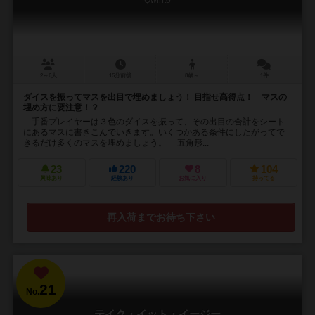
Qwinto
2～6人
15分前後
8歳～
1件
ダイスを振ってマスを出目で埋めましょう！ 目指せ高得点！ マスの
埋め方に要注意！？
手番プレイヤーは３色のダイスを振って、その出目の合計をシート
にあるマスに書きこんでいきます。いくつかある条件にしたがってで
きるだけ多くのマスを埋めましょう。 五角形...
23
220
8
104
興味あり
経験あり
お気に入り
持ってる
再入荷までお待ち下さい
21
No.
テイク・イット・イージー