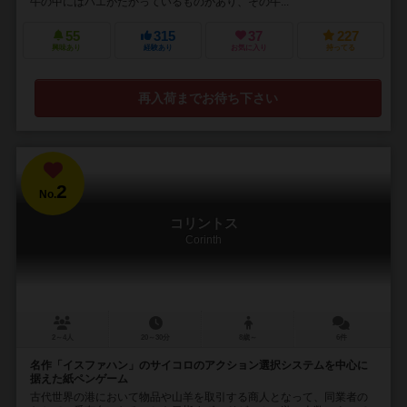
牛の中にはハエがたかっているものがあり、その牛...
55
315
37
227
興味あり
経験あり
お気に入り
持ってる
再入荷までお待ち下さい
2
No.
コリントス
Corinth
2～4人
20～30分
8歳～
6件
名作「イスファハン」のサイコロのアクション選択システムを中心に
据えた紙ペンゲーム
古代世界の港において物品や山羊を取引する商人となって、同業者の