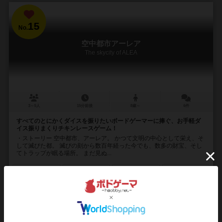
15
No.
空中都市アーレア
The skycity of ALEA
3～5人
15分前後
8歳～
6件
すべてのとにかくダイスを振りたいボードゲーマーに捧ぐ、お手軽ダ
イス振りまくりチキンレースゲーム！
・ストーリー 空中都市、アーレア。 かつて文明の中心として栄え、そ
して滅びた都。 滅びの刻から数百年経った今でも、数多の財宝、そし
てトラップが眠る場所。 まだ見ぬ...
124
167
28
142
興味あり
経験あり
お気に入り
持ってる
再入荷までお待ち下さい