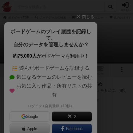
ログイン
閉じる
ボドゲーマTOP
ボードゲームの検索
ストリートサッカー
次のおすすめ
ボードゲームのプレイ履歴を記録し
て、
ストリートサッカー
自分のデータを管理しませんか？
次のおすすめボードゲーム
約75,000人
がボドゲーマを利用中！
遊んだボードゲームを記録する
トップ
画像
動画
レビュー
カフェ
気になるゲームのレビューを読む
『ストリートサッカー』が好きな方へのおすすめ
お気に入り作品・所有リストの共
このゲームのトップページで投票された「プレイ感の評価」をもとに、傾向
有
が近いボードゲームをランキング形式で紹介します。
※リストには一定の投票数がある作品のみを表示しています
ログイン / 会員登録（10秒）
Google
X
Apple
Facebook