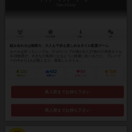
Take it Easy!
1～8人
20分前後
10歳～
8件
組み合わせは無限大、大人も子供も楽しめるタイル配置ゲーム
ルールは至ってシンプル、3つのパイプが描かれた27枚の六角形タイル
を19枚選び、大きな六角形になるように綺麗に並べるだけ。 プレイヤ
ーの中から1人が親となり、裏返したタイル...
101
682
84
306
興味あり
経験あり
お気に入り
持ってる
再入荷までお待ち下さい
再入荷までお待ち下さい