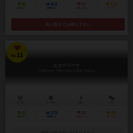
56
462
52
213
興味あり
経験あり
お気に入り
持ってる
再入荷までお待ち下さい
11
No.
エカテリーナ
Catherine: The Cities of the Tsarina
2～4人
30～45分
8歳～
3件
42
178
35
88
興味あり
経験あり
お気に入り
持ってる
通販の取り扱いがありません