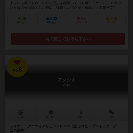
中世の世界でトロワの町の歴史を紐解いていくボードゲーム。 ８ラウ
ンド目の夜が終了した時に、獲得した得点が一番高い人の勝利です。
80
303
44
219
興味あり
経験あり
お気に入り
持ってる
再入荷までお待ち下さい
8
No.
アクシオ
Axio
2～4人
20～40分
8歳～
3件
ライナー・クニツィアらしいジレンマにあふれたアブストラクトゲー
ムの傑作！