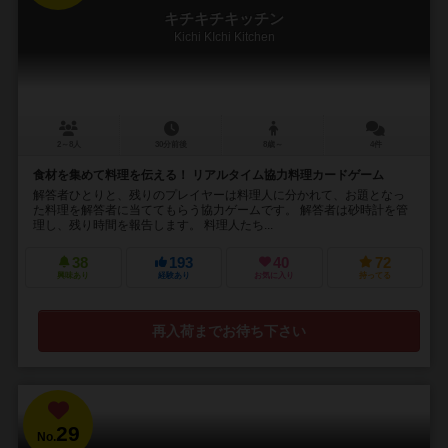
キチキチキッチン
Kichi KIchi Kitchen
2～8人
30分前後
8歳～
4件
食材を集めて料理を伝える！ リアルタイム協力料理カードゲーム
解答者ひとりと、残りのプレイヤーは料理人に分かれて、お題となっ
た料理を解答者に当ててもらう協力ゲームです。 解答者は砂時計を管
理し、残り時間を報告します。 料理人たち...
38
193
40
72
興味あり
経験あり
お気に入り
持ってる
再入荷までお待ち下さい
29
No.