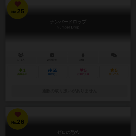
25
No.
ナンバードロップ
Number Drop
1～6人
20分前後
10歳～
－
1
55
5
5
興味あり
経験あり
お気に入り
持ってる
通販の取り扱いがありません
26
No.
ゼロの恐怖