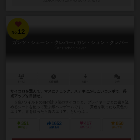
12
No.
ガンツ・シェーン・クレバー / ガン・シュン・クレバー
Ganz schön clever
1～4人
30分前後
8歳～
24件
サイコロを選んで、マスにチェック。ステキにかしこいコンボで、得
点アップを目指せ。
５色+ワイルドの白の計６個のサイコロと、プレイヤーごとに書き込
めるシートを使って遊ぶ紙ペンゲームです。 黄色を取ったら黄色の
エリア、青を取ったら青のエリア、というふ...
351
1652
417
850
興味あり
経験あり
お気に入り
持ってる