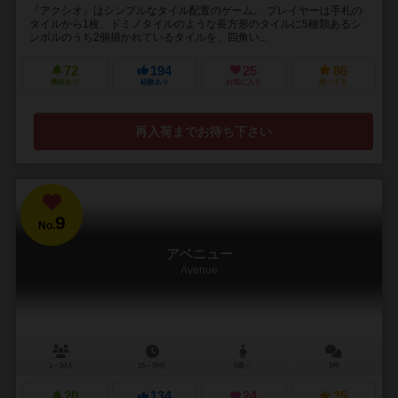
『アクシオ』はシンプルなタイル配置のゲーム。 プレイヤーは手札の
タイルから1枚、ドミノタイルのような長方形のタイルに5種類あるシ
ンボルのうち2個描かれているタイルを、四角い...
72
194
25
86
興味あり
経験あり
お気に入り
持ってる
再入荷までお待ち下さい
9
No.
アベニュー
Avenue
1～10人
15～30分
8歳～
2件
20
134
24
35