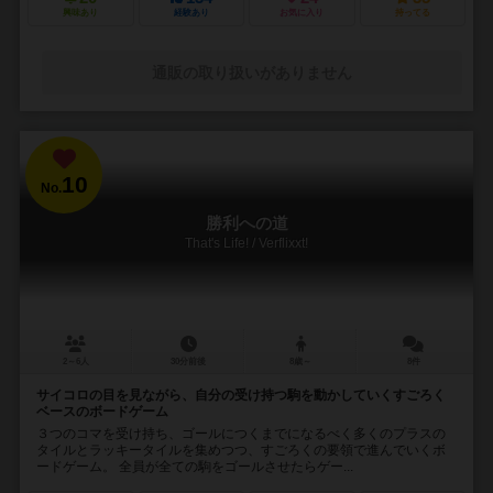
興味あり
経験あり
お気に入り
持ってる
通販の取り扱いがありません
10
No.
勝利への道
That's Life! / Verflixxt!
2～6人
30分前後
8歳～
8件
サイコロの目を見ながら、自分の受け持つ駒を動かしていくすごろく
ベースのボードゲーム
３つのコマを受け持ち、ゴールにつくまでになるべく多くのプラスの
タイルとラッキータイルを集めつつ、すごろくの要領で進んでいくボ
ードゲーム。 全員が全ての駒をゴールさせたらゲー...