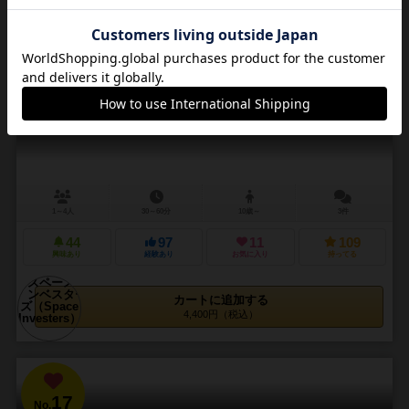
16
No.
スペースインベスターズ
Space Investers
1～4人
30～60分
10歳～
3件
44
97
11
109
興味あり
経験あり
お気に入り
持ってる
カートに追加する
4,400円（税込）
17
No.