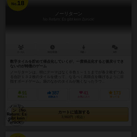
18
No.
ノーリターン
No Return: Es gibt kein Zurück!
2～4人
30分前後
8歳～
5件
数字タイルを貯めて得点化していくが、一度得点化すると後戻りでき
ないのが特徴のゲーム
ノーリターンは、特にテーマはなく６色１～１１までが各２枚ずつあ
る合計１３２枚のタイルを使って、なるべく高得点を稼げるように目
指すボードゲーム。袋のなかのタイルが無くなったラウ...
91
387
41
173
興味あり
経験あり
お気に入り
持ってる
カートに追加する
3,960円（税込）