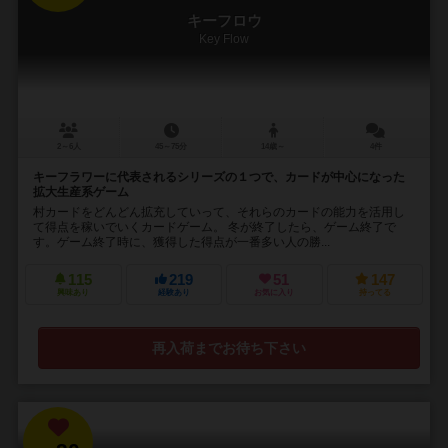
キーフロウ
Key Flow
2～6人
45～75分
14歳～
4件
キーフラワーに代表されるシリーズの１つで、カードが中心になった
拡大生産系ゲーム
村カードをどんどん拡充していって、それらのカードの能力を活用し
て得点を稼いでいくカードゲーム。 冬が終了したら、ゲーム終了で
す。ゲーム終了時に、獲得した得点が一番多い人の勝...
115
219
51
147
興味あり
経験あり
お気に入り
持ってる
再入荷までお待ち下さい