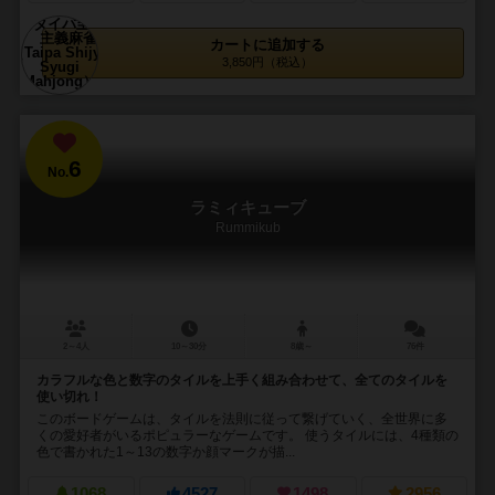
カートに追加する
3,850円（税込）
6
No.
ラミィキューブ
Rummikub
2～4人
10～30分
8歳～
76件
カラフルな色と数字のタイルを上手く組み合わせて、全てのタイルを
使い切れ！
このボードゲームは、タイルを法則に従って繋げていく、全世界に多
くの愛好者がいるポピュラーなゲームです。 使うタイルには、4種類の
色で書かれた1～13の数字か顔マークが描...
1068
4527
1498
2956