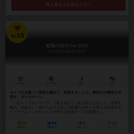
再入荷までお待ち下さい
13
No.
航海の時代 the DICE
Era of Voyage the DICE
2～5人
15～45分
8歳～
5件
サイコロを振って資源を集めて、投資することで、勝利点の獲得を目
指す、ダイスゲーム
「バルス・フロンティア」で名をあげつつある商人となって、資源を
集め、投資をし、他の人よりも多くの影響力を持つ大商人を目指すボ
ードゲーム。いずれか１人が全ての投資チップを配置す...
20
84
6
69
興味あり
経験あり
お気に入り
持ってる