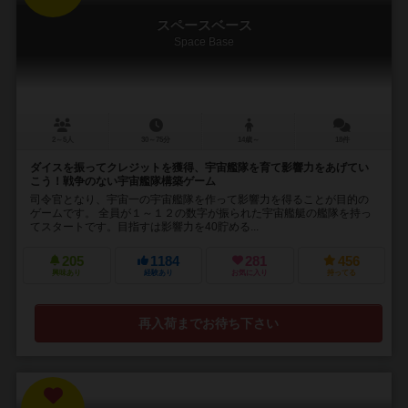
スペースベース
Space Base
2～5人
30～75分
14歳～
18件
ダイスを振ってクレジットを獲得、宇宙艦隊を育て影響力をあげてい
こう！戦争のない宇宙艦隊構築ゲーム
司令官となり、宇宙一の宇宙艦隊を作って影響力を得ることが目的の
ゲームです。 全員が１～１２の数字が振られた宇宙艦艇の艦隊を持っ
てスタートです。目指すは影響力を40貯める...
205
1184
281
456
興味あり
経験あり
お気に入り
持ってる
再入荷までお待ち下さい