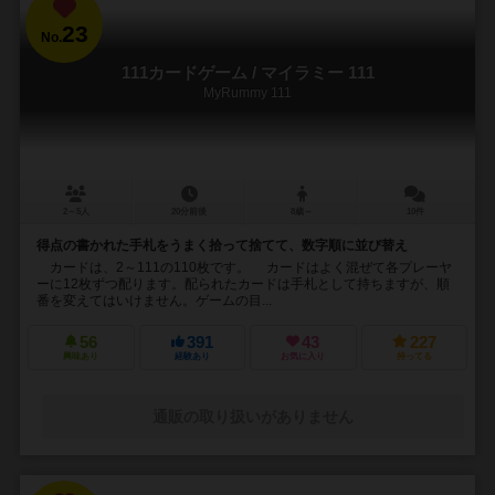
23
No.
111カードゲーム / マイラミー 111
MyRummy 111
2～5人
20分前後
8歳～
10件
得点の書かれた手札をうまく拾って捨てて、数字順に並び替え
カードは、2～111の110枚です。 カードはよく混ぜて各プレーヤ
ーに12枚ずつ配ります。配られたカードは手札として持ちますが、順
番を変えてはいけません。ゲームの目...
56
391
43
227
興味あり
経験あり
お気に入り
持ってる
通販の取り扱いがありません