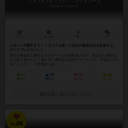
ファンタスティック・ファクトリーズ
Fantastic Factories
1～5人
45～60分
14歳～
4件
ロボットや闇市まで！？ ダイスを振って自分の製造会社を拡張する、
ダイスプレイスメント
自社の敷地内に施設などのカードを10枚配置するか、製品を12個作る
のを終了条件として 最も多い勝利点を目指すゲームです。 手順は ①市
場フェイズ： Ⓐ市場から設...
31
78
18
40
興味あり
経験あり
お気に入り
持ってる
通販の取り扱いがありません
28
No.