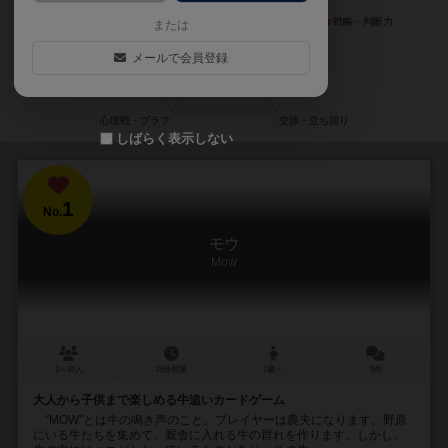
または
メールで会員登録
しばらく表示しない
1
No.
モウ
Mow
2～10人
15分前後
7歳～
8件
大人から子供まで楽しめる牛追いカードゲーム
“MOW”とは牛の鳴き声のこと。プレイヤーは農夫になります。野原
にいる牛たちを集めて、厩舎に入れる牛の群れを作ります。しかし、