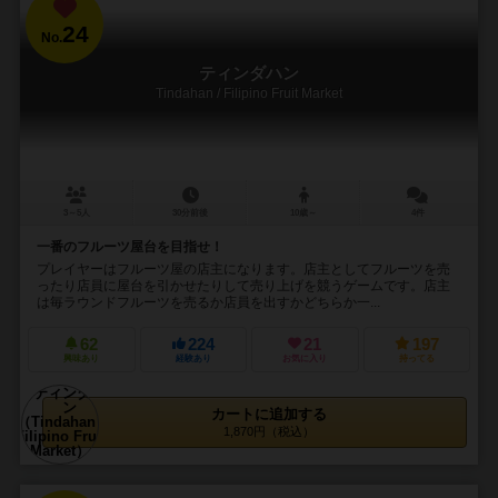
24
No.
ティンダハン
Tindahan / Filipino Fruit Market
3～5人
30分前後
10歳～
4件
一番のフルーツ屋台を目指せ！
プレイヤーはフルーツ屋の店主になります。店主としてフルーツを売
ったり店員に屋台を引かせたりして売り上げを競うゲームです。店主
は毎ラウンドフルーツを売るか店員を出すかどちらか一...
62
224
21
197
興味あり
経験あり
お気に入り
持ってる
カートに追加する
1,870円（税込）