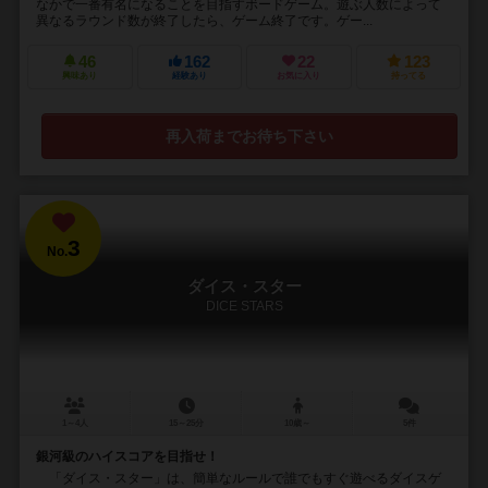
なかで一番有名になることを目指すボードゲーム。遊ぶ人数によって
異なるラウンド数が終了したら、ゲーム終了です。ゲー...
46
162
22
123
興味あり
経験あり
お気に入り
持ってる
再入荷までお待ち下さい
3
No.
ダイス・スター
DICE STARS
1～4人
15～25分
10歳～
5件
銀河級のハイスコアを目指せ！
「ダイス・スター」は、簡単なルールで誰でもすぐ遊べるダイスゲ