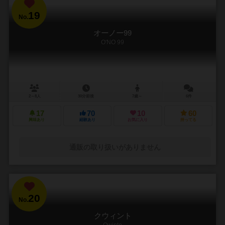
19
No.
オーノー99
O'NO 99
2～8人
30分前後
7歳～
6件
17
70
10
60
興味あり
経験あり
お気に入り
持ってる
通販の取り扱いがありません
20
No.
クウィント