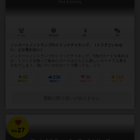
Null & Nichtig
3～5人
30分前後
8歳～
3件
ノンスートノントランプのトリックテイキング。（トリテといわな
い、とか言わない）
ノンスートノントランプのトリックテイキング。5色のカードを集める
が、トリックを取って集めたカードはどんどん新しいカードで上書き
されてしまう。強いランクのカードで勝っても、トリ...
43
238
39
119
興味あり
経験あり
お気に入り
持ってる
通販の取り扱いがありません
27
No.