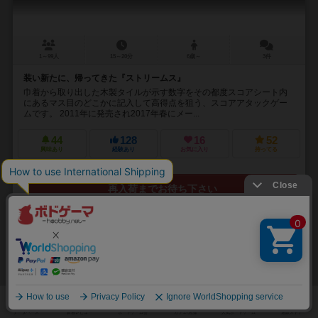
1～99人
15～20分
6歳～
3件
装い新たに、帰ってきた『ストリームス』
巾着から取り出した木製タイルが示す数字をその都度スコアシート内
にあるマス目のどこかに記入して高得点を狙う、スコアアタックゲー
ムです。 2011年に発売され2017年春にメー...
44
128
16
52
興味あり
経験あり
お気に入り
持ってる
再入荷までお待ち下さい
32
No.
5×5シティ
Go Go City