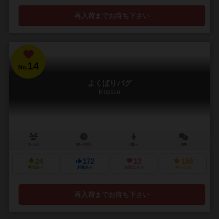
再入荷までお待ち下さい
14
No.
よくばりパグ
Mopsen
3～5人
30～40分
7歳～
3件
24
172
13
156
興味あり
経験あり
お気に入り
持ってる
再入荷までお待ち下さい