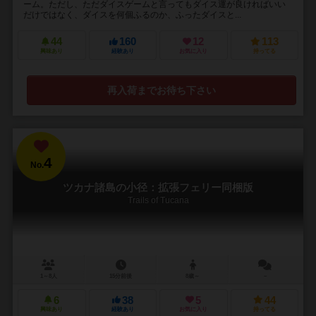
ーム。ただし、ただダイスゲームと言ってもダイス運が良ければいい
だけではなく、ダイスを何個ふるのか、ふったダイスと...
44
160
12
113
興味あり
経験あり
お気に入り
持ってる
再入荷までお待ち下さい
4
No.
ツカナ諸島の小径：拡張フェリー同梱版
Trails of Tucana
1～8人
15分前後
8歳～
－
6
38
5
44
興味あり
経験あり
お気に入り
持ってる