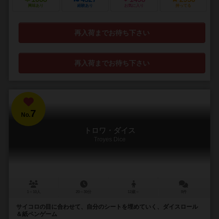
興味あり
経験あり
お気に入り
持ってる
再入荷までお待ち下さい
再入荷までお待ち下さい
7
No.
トロワ・ダイス
Troyes Dice
1～10人
20～30分
12歳～
8件
サイコロの目に合わせて、自分のシートを埋めていく、ダイスロール
＆紙ペンゲーム