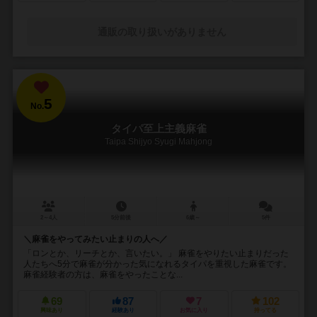
通販の取り扱いがありません
5
No.
タイパ至上主義麻雀
Taipa Shijyo Syugi Mahjong
2～4人
5分前後
6歳～
5件
＼麻雀をやってみたい止まりの人へ／
「ロンとか、リーチとか、言いたい。」 麻雀をやりたい止まりだった
人たちへ5分で麻雀が分かった気になれるタイパを重視した麻雀です。
麻雀経験者の方は、麻雀をやったことな...
69
87
7
102
興味あり
経験あり
お気に入り
持ってる