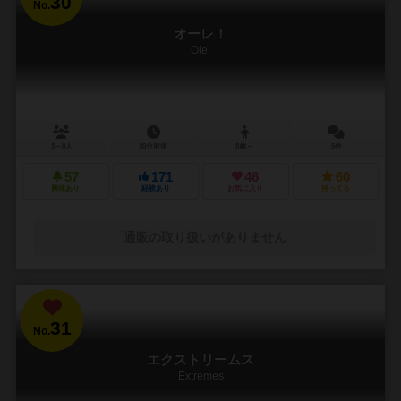
30
No.
オーレ！
Ole!
3～8人
30分前後
8歳～
5件
57
171
46
60
興味あり
経験あり
お気に入り
持ってる
通販の取り扱いがありません
31
No.
エクストリームス
Extremes