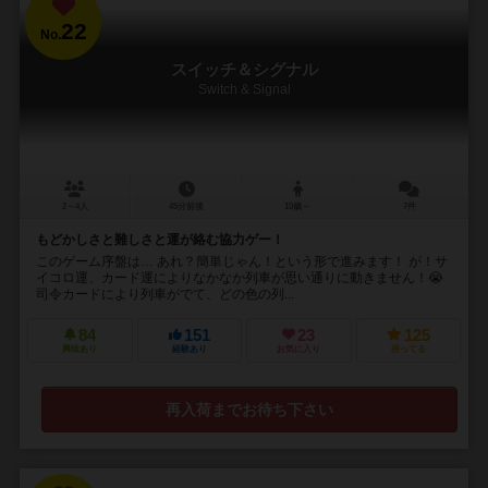
22
No.
スイッチ＆シグナル
Switch & Signal
2～4人
45分前後
10歳～
7件
もどかしさと難しさと運が絡む協力ゲー！
このゲーム序盤は… あれ？簡単じゃん！という形で進みます！ が！サ
イコロ運、カード運によりなかなか列車が思い通りに動きません！😭
司令カードにより列車がでて、どの色の列...
84
151
23
125
興味あり
経験あり
お気に入り
持ってる
再入荷までお待ち下さい