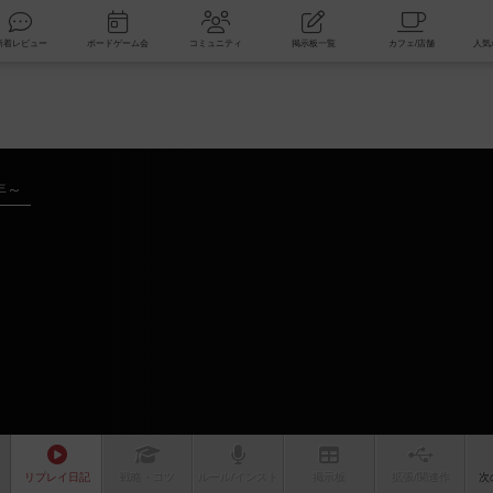
索
新着レビュー
ボードゲーム会
コミュニティ
掲示板一覧
年～
リプレイ
日記
戦略
・コツ
ルール
/インスト
掲示板
拡張/関連
作
次