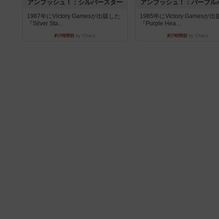
アンブッシュ！：シルバースター
アンブッシュ！：パープル
1987年にVictory Gamesが出版した
1985年にVictory Gamesが
『Silver Sta...
『Purple Hea...
約7時間前
by Chaco
約7時間前
by Chaco