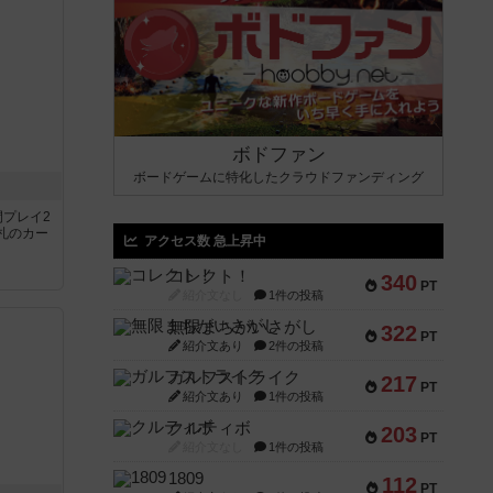
ボドファン
ボードゲームに特化したクラウドファンディング
間プレイ2
札のカー
アクセス数 急上昇中
コレクト！
340
PT
紹介文なし
1件の投稿
無限まちがいさがし
322
PT
紹介文あり
2件の投稿
ガルフストライク
217
PT
紹介文あり
1件の投稿
クルティボ
203
PT
紹介文なし
1件の投稿
1809
112
PT