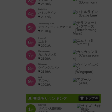
3
位
2528名
Battle Line
4
バトルライン
位
2377名
Terraforming Mars
5
テラフォーミングマーズ
位
2370名
6 nimmt!
6
ニムト
位
2201名
Carcassonne
7
カルカソンヌ
位
2190名
Wingspan
8
ウイングスパン
位
2149名
Azul
9
アズール
位
1903名
興味ありランキング
トップ50
SCYTHE
1
サイズ -大鎌戦役-
位