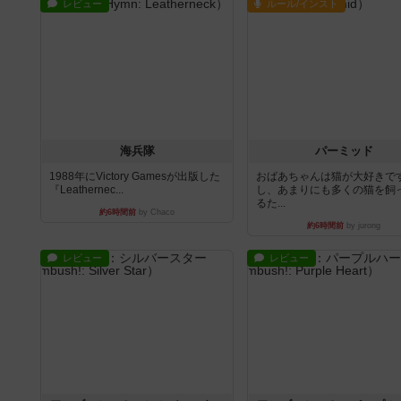
レビュー
ルール/インスト
海兵隊
パーミッド
1988年にVictory Gamesが出版した
おばあちゃんは猫が大好きです
『Leathernec...
し、あまりにも多くの猫を飼
るた...
約6時間前
by Chaco
約6時間前
by jurong
レビュー
レビュー