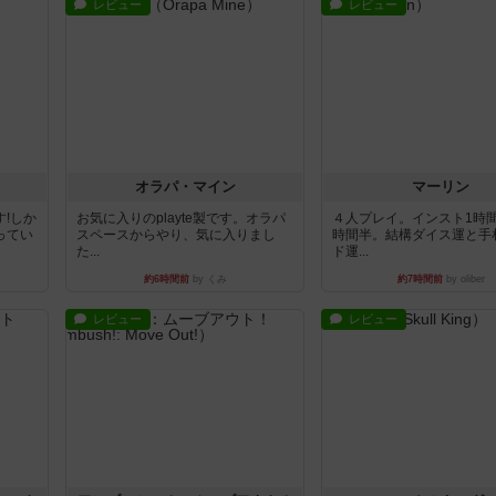
レビュー
レビュー
オラパ・マイン
マーリン
!しか
お気に入りのplayte製です。オラパ
４人プレイ。インスト1時
ってい
スペースからやり、気に入りまし
時間半。結構ダイス運と手
た...
ド運...
約6時間前
by くみ
約7時間前
by oliber
レビュー
レビュー