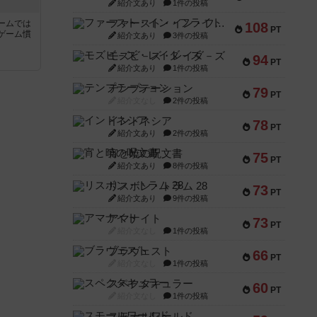
紹介文あり
1件の投稿
ファースト・イン・フライト
ームでは
108
PT
ゲーム慣
紹介文あり
3件の投稿
モズビ－ズ・レイダ－ズ
94
PT
と
紹介文あり
1件の投稿
テンプテーション
79
PT
紹介文なし
2件の投稿
インドネシア
78
PT
紹介文あり
2件の投稿
宵と暁の呪文書
75
PT
紹介文あり
8件の投稿
リスボン・トラム 28
73
PT
紹介文あり
9件の投稿
アマナイト
73
PT
紹介文なし
1件の投稿
ブラヴェスト
66
PT
紹介文なし
1件の投稿
スペクタキュラー
60
PT
紹介文なし
1件の投稿
スモールワールド