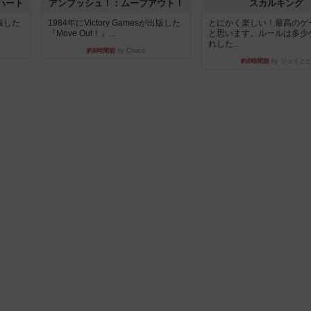
ハート
アンブッシュ！：ムーブアウト！
スカルキング
出版した
1984年にVictory Gamesが出版した
とにかく楽しい！最高のゲ
『Move Out！』...
と思います。ルールは多少
れした...
約8時間前
by Chaco
約8時間前
by ジェイと