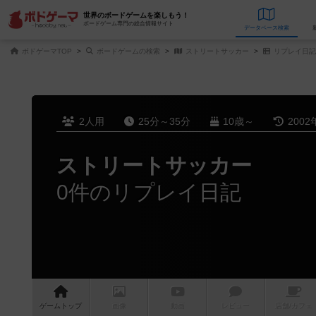
世界のボードゲームを楽しもう！
ボードゲーム専門の総合情報サイト
データベース
検
ボドゲーマTOP
ボードゲームの検索
ストリートサッカー
リプレイ日記
2人用
25分～35分
10歳～
2002
ストリートサッカー
0件のリプレイ日記
ゲーム
トップ
画像
動画
レビュー
店舗/
カフェ