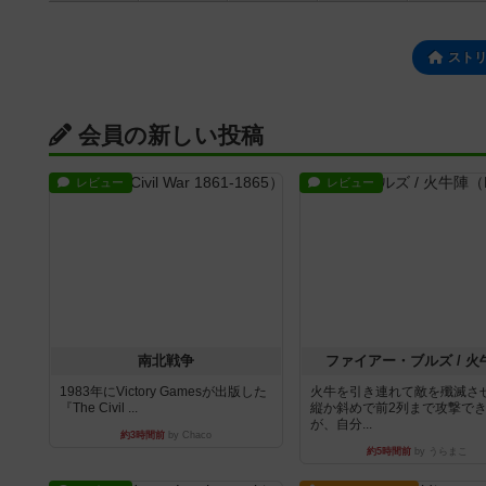
スト
会員の新しい投稿
レビュー
レビュー
南北戦争
ファイアー・ブルズ / 火
1983年にVictory Gamesが出版した
火牛を引き連れて敵を殲滅さ
『The Civil ...
縦か斜めで前2列まで攻撃で
が、自分...
約3時間前
by Chaco
約5時間前
by うらまこ