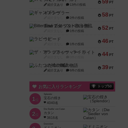
59
PT
紹介文あり
13件の投稿
ギャンブラー
58
PT
紹介文なし
2件の投稿
Bitter End ブタペスト救出作戦
52
PT
紹介文なし
1件の投稿
ラピード
46
PT
紹介文なし
1件の投稿
ザ・フラッフィー・ライト
44
PT
紹介文なし
0件の投稿
ふたつの城の物語
39
PT
紹介文あり
6件の投稿
お気に入りランキング
トップ50
Splendor
1
宝石の煌き
位
4040名
Die Siedler von Catan
2
カタン
位
3616名
Dominion
ドミニオン