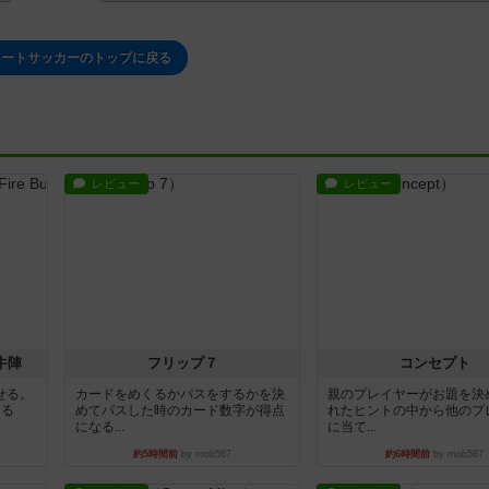
リートサッカーのトップに戻る
レビュー
レビュー
牛陣
フリップ７
コンセプト
せる。
カードをめくるかパスをするかを決
親のプレイヤーがお題を決
きる
めてパスした時のカード数字が得点
れたヒントの中から他のプ
になる...
に当て...
約5時間前
by mob567
約6時間前
by mob567