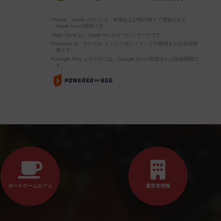
※Apple、Apple のロゴ は、米国および他の国々で登録された
Apple Inc.の商標です。
※App Store は、Apple Inc.のサービスマークです。
※Android は、グーグル インコーポレイテッドの商標または登録商
標です。
※Google Play とそのロゴは、Google Inc.の商標または登録商標で
す。
ボードゲームカフェ
運営者情報