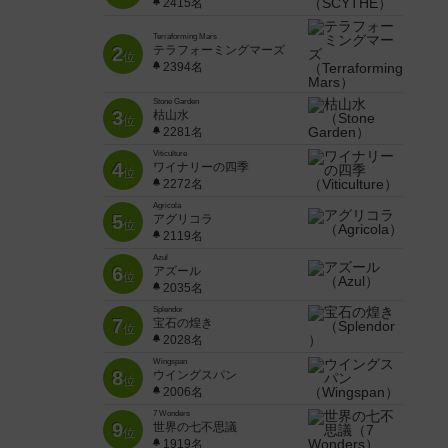
2415名
Terraforming Mars
2
テラフォーミングマーズ
位
2394名
Stone Garden
3
枯山水
位
2281名
Viticulture
4
ワイナリーの四季
位
2272名
Agricola
5
アグリコラ
位
2119名
Azul
6
アズール
位
2035名
Splendor
7
宝石の煌き
位
2028名
Wingspan
8
ウイングスパン
位
2006名
7 Wonders
9
世界の七不思議
位
1919名