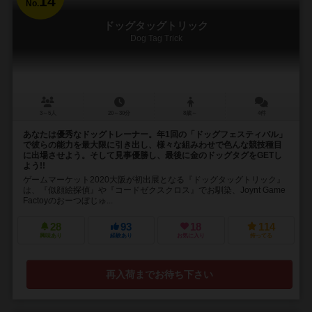
14
No.
ドッグタッグトリック
Dog Tag Trick
3～5人
20～30分
8歳～
4件
あなたは優秀なドッグトレーナー。年1回の「ドッグフェスティバル」
で彼らの能力を最大限に引き出し、様々な組みわせで色んな競技種目
に出場させよう。そして見事優勝し、最後に金のドッグタグをGETし
よう!!
ゲームマーケット2020大阪が初出展となる『ドッグタッグトリック』
は、『似顔絵探偵』や『コードゼクスクロス』でお馴染、Joynt Game
Factoyのおーつぼじゅ...
28
93
18
114
興味あり
経験あり
お気に入り
持ってる
再入荷までお待ち下さい