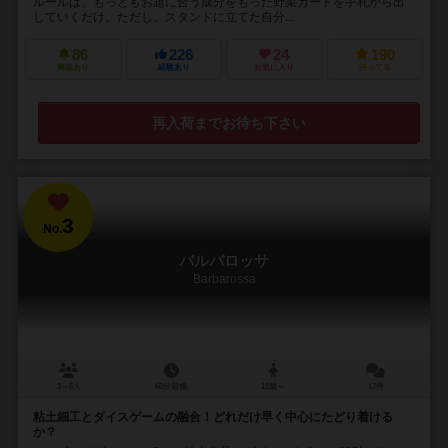
ルールは、もっともお題に合う成分をもった野菜カードを手札から出
していくだけ。ただし、スタンドに立てた自分...
86
226
24
190
興味あり
経験あり
お気に入り
持ってる
再入荷までお待ち下さい
3
No.
バルバロッサ
Barbarossa
3～6人
60分前後
12歳～
17件
粘土細工とダイスゲームの融合！どれだけ早く中心にたどり着ける
か？