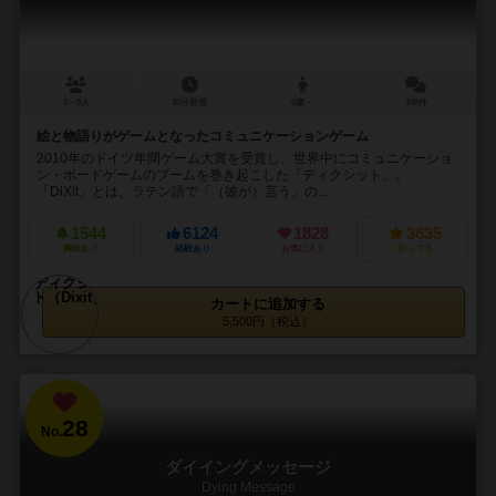
3～8人
30分前後
6歳～
108件
絵と物語りがゲームとなったコミュニケーションゲーム
2010年のドイツ年間ゲーム大賞を受賞し、世界中にコミュニケーショ
ン・ボードゲームのブームを巻き起こした「ディクシット」。
「DiXit」とは、ラテン語で「（彼が）言う」の...
1544
6124
1828
3635
興味あり
経験あり
お気に入り
持ってる
カートに追加する
5,500円（税込）
28
No.
ダイイングメッセージ
Dying Message