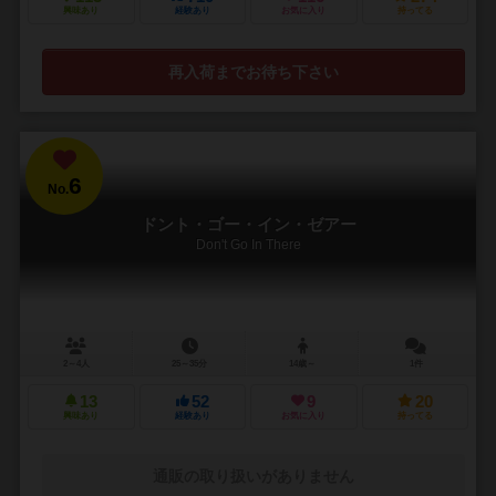
興味あり
経験あり
お気に入り
持ってる
再入荷までお待ち下さい
6
No.
ドント・ゴー・イン・ゼアー
Don't Go In There
2～4人
25～35分
14歳～
1件
13
52
9
20
興味あり
経験あり
お気に入り
持ってる
通販の取り扱いがありません