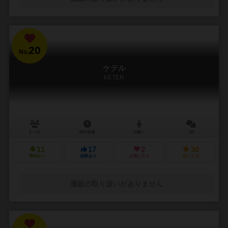
20
No.
ケテル
KETER
3～4人
30分前後
12歳～
1件
11
17
2
30
興味あり
経験あり
お気に入り
持ってる
通販の取り扱いがありません