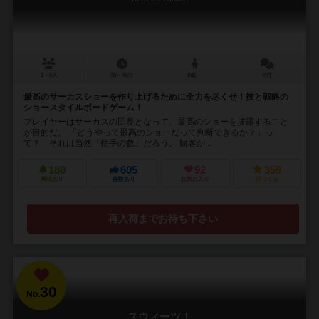
2～5人
30～45分
8歳～
9件
最高のサーカスショーを作り上げるために全力を尽くせ！技と戦略の
ショースタイルボードゲーム！
プレイヤーはサーカスの団長となって、最高のショーを披露すること
が目的だ。 「どうやって最高のショーだって判断できるか？」っ
て？ それは当然『拍手の数』だろう。 観客が...
180
605
92
359
興味あり
経験あり
お気に入り
持ってる
再入荷までお待ち下さい
30
No.
スウィーツ！