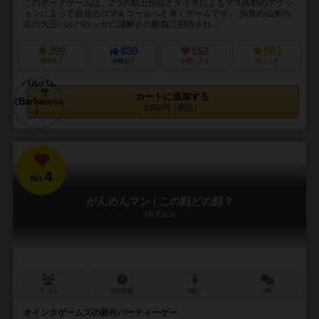
このボードゲームは、2つの粘土作品とダイスによるマス移動のアクシ
ョンによって自分のコマをゴールへと導くゲームです。 洞窟の山奥の
古の大王バルバロッサに謎解きの勝負に招待され...
299
830
152
583
興味あり
経験あり
お気に入り
持ってる
カートに追加する
3,850円（税込）
4
No.
がんめんマン / この顔どの顔？
Mr.Face
3～6人
20分前後
9歳～
9件
オインクゲームズの新作パーティーゲー