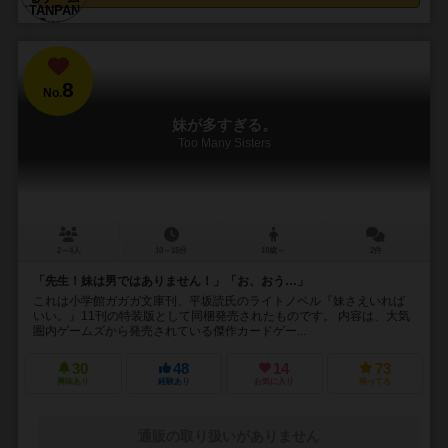
8
No.
妹が多すぎる。
Too Many Sisters
2～4人
10～15分
10歳～
2件
「先生！妹は男ではありません！」「お、おう…」
これは小学館ガガガ文庫刊、平坂読氏のライトノベル『妹さえいれば
いい。』11刊の特装版として同梱発売されたものです。 内容は、大気
圏内ゲームズから発売されている傑作カードゲー...
30
48
14
73
興味あり
経験あり
お気に入り
持ってる
通販の取り扱いがありません