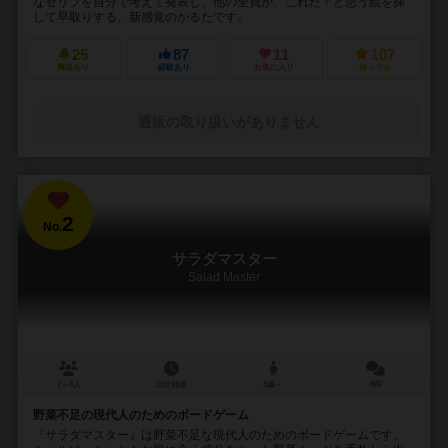
なセリフを自分で考えて発表し、他の全員が、これだ！と思う絵を探
して早取りする、新感覚のかるたです。
25
87
11
107
興味あり
経験あり
お気に入り
持ってる
通販の取り扱いがありません
2
No.
サラダマスター
Salad Master
2～4人
15分前後
8歳～
6件
野菜不足の現代人のためのボードゲーム
『サラダマスター』は野菜不足な現代人のためのボードゲームです。