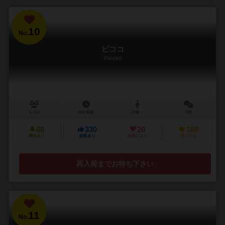
10
No.
ピココ
Pikoko
3～5人
30分前後
10歳～
2件
68
330
20
166
興味あり
経験あり
お気に入り
持ってる
再入荷までお待ち下さい
11
No.