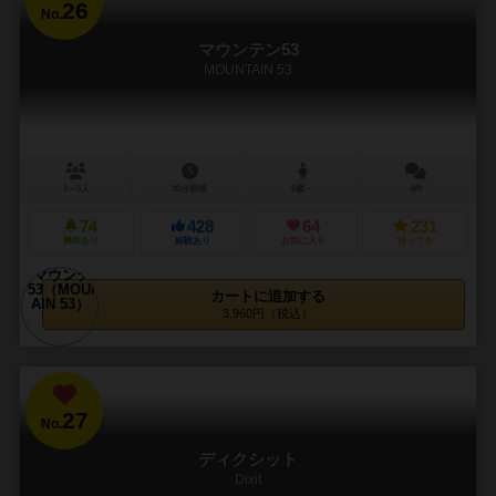
26
No.
マウンテン53
MOUNTAIN 53
2～5人
30分前後
6歳～
4件
74
428
64
231
興味あり
経験あり
お気に入り
持ってる
カートに追加する
3,960円（税込）
27
No.
ディクシット
Dixit