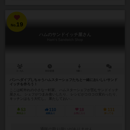
19
No.
ハムのサンドイッチ屋さん
Ham’s Sandwich Shop
2～3人
30分前後
8歳～
1件
パンへダイブしちゃうハムスターシェフたちと一緒においしいサンド
イッチを作ろう！
ここは町外れの小さな一軒家。 ハムスターシェフが営むサンドイッチ
屋さん。 シェフがつまみ食いしたり、 レシピがコロコロ変わったり、
キッチンはもう大忙し。 果たしておい...
53
110
18
111
興味あり
経験あり
お気に入り
持ってる
通販の取り扱いがありません