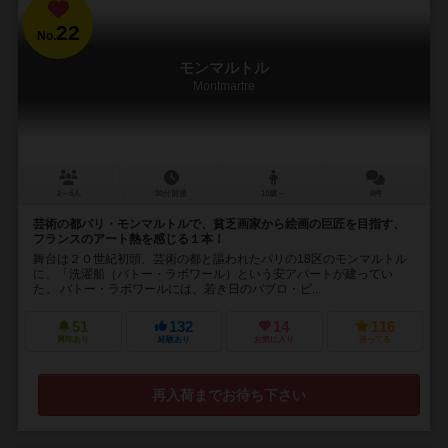
22
No.
モンマルトル
Montmartre
2～5人
30分前後
10歳～
4件
芸術の都パリ・モンマルトルで、貧乏画家から絵画の巨匠を目指す、
フランスのアート熱を感じる１本！
舞台は２０世紀初頭、芸術の都と謳われたパリの18区のモンマルトル
に、「洗濯船（バトー・ラボワール）という安アパートが建ってい
た。 バトー・ラボワールには、若き日のパブロ・ピ...
51
132
14
116
興味あり
経験あり
お気に入り
持ってる
再入荷までお待ち下さい