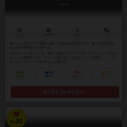
Sweets!
1～4人
15分前後
7歳～
5件
おいしいスウィーツがいっぱい！かんたんカワイイ、セットコレクシ
ョンタイプのカードゲーム
【ストーリー】 ここは、最近人気のスウィーツ店。 どれもとってもお
いしいと評判ですが、マナーにはかなりうるさいという噂も・・・!?
色々なスウィーツを好きなだけ食べて、...
36
91
8
77
興味あり
経験あり
お気に入り
持ってる
再入荷までお待ち下さい
31
No.