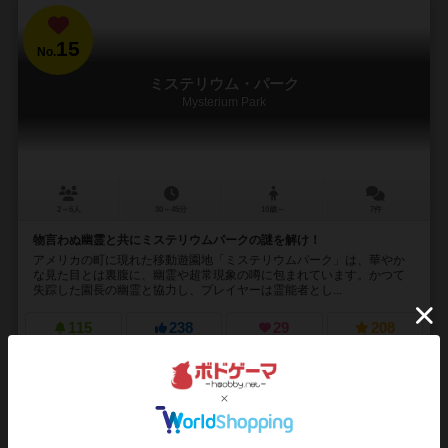
15
No.
ミステリウム・パーク
Mysterium Park
2～6人
30～45分
10歳～
7件
物言わぬ幽霊と共にミステリウムパークの謎を解け！
アメリカの町に現れた移動遊園地「ミステリウムパーク」は、華やか
な見た目とは裏腹に、幽霊や超常現象の噂に包まれています。かつて
失踪した園長の幽霊と協力し、プレイヤーは霊能者とし...
115
238
29
208
興味あり
経験あり
お気に入り
持ってる
再入荷までお待ち下さい