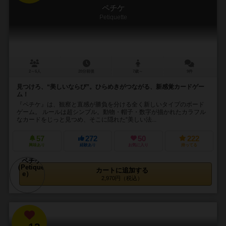
ペチケ
Petiquette
2～6人
20分前後
7歳～
9件
見つけろ、“美しいならび”。ひらめきがつながる、新感覚カードゲー
ム！
『ペチケ』は、観察と直感が勝負を分ける全く新しいタイプのボード
ゲーム。 ルールは超シンプル。動物・帽子・数字が描かれたカラフル
なカードをじっと見つめ、そこに隠れた“美しい法...
57
272
50
222
興味あり
経験あり
お気に入り
持ってる
カートに追加する
2,970円（税込）