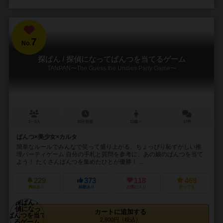
7
No.
探ぱん / 探偵になってぱんつを当てるゲーム
TANPAN〜The Guess the Undies Party Game〜
3～6人
20分前後
12歳～
17件
ぱんつ×美少女×カルタ
簡単なルールでみんなで笑って盛り上がる、ちょっぴり恥ずかしい推
理パーティゲーム 自分の手札と質問を参考に、あの娘のぱんつを当て
よう！ たくさんぱんつを集めたひとが優勝！ ...
229
373
118
469
興味あり
経験あり
お気に入り
持ってる
カートに追加する
2,600円（税込）