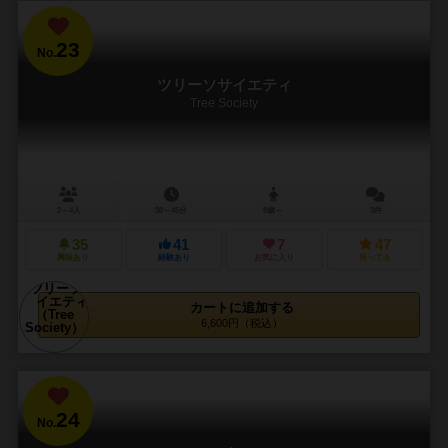
23
No.
ツリーソサイエティ
Tree Society
2～4人
30～45分
8歳～
3件
35
41
7
47
興味あり
経験あり
お気に入り
持ってる
カートに追加する
6,600円（税込）
24
No.