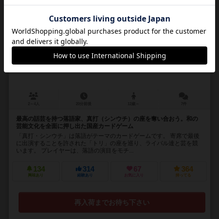
16
No.
真打（シンウチ）
SHIN-UCHI
2～4人
20分前後
12歳～
7件
最高の話芸を持つ落語家、真打（シンウチ）の座を奪い合おう。和の
芸能文化を全面に押し出た国産カードゲーム
「真打・シンウチ」は落語がテーマのカードゲームです。 寄席で最後
に出演することを許された「トリ」の座を巡り、ライバル達と芸を競
います。 プレイヤーは、落語の演目をモチ...
134
314
67
364
興味あり
経験あり
お気に入り
持ってる
再入荷までお待ち下さい