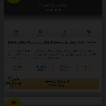
ウェーブレングス
Wavelength
2～20人
30～45分
13歳～
10件
代表者の感覚を他の人たちで感じ取るチーム協力型のパーティーゲー
ム
２チームに分かれて、お互いの考えを読んで競う共感性をテーマにし
たボードゲーム。いずれかのチームが１０点に到達したら、ゲーム終
了です。そして、そのチームの勝利です。
299
1076
174
516
興味あり
経験あり
お気に入り
持ってる
カートに追加する
5,500円（税込）