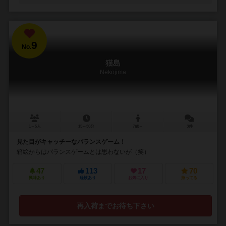
9
No.
猫島
Nekojima
1～5人
15～30分
7歳～
3件
見た目がキャッチーなバランスゲーム！
箱絵からはバランスゲームとは思わないが（笑）
47
113
17
70
興味あり
経験あり
お気に入り
持ってる
再入荷までお待ち下さい