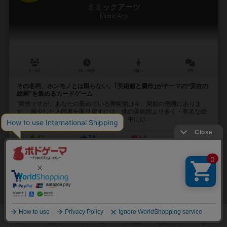
ミミックアーツ
Mimic Arts
2～4人
15～45分
8歳～
2件
その名画、ホンモノとは限らない。｢美術館と贋作｣がテーマの“実在の
絵画”を集めるカードゲーム
“突然ですが、あなたの勤めている美術館は今、閉館の危機にありま
す。 減少した入館者を取り戻すには、他の美術館より多く・有名な絵
画を集めなければいけません。 しかし、中には...
42
74
14
75
興味あり
経験あり
お気に入り
持ってる
通販の取り扱いがありません
32
No.