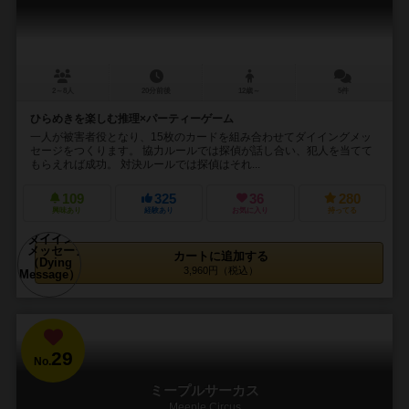
2～8人
20分前後
12歳～
5件
ひらめきを楽しむ推理×パーティーゲーム
一人が被害者役となり、15枚のカードを組み合わせてダイイングメッ
セージをつくります。 協力ルールでは探偵が話し合い、犯人を当てて
もらえれば成功。 対決ルールでは探偵はそれ...
109
325
36
280
興味あり
経験あり
お気に入り
持ってる
カートに追加する
3,960円（税込）
29
No.
ミープルサーカス
Meeple Circus