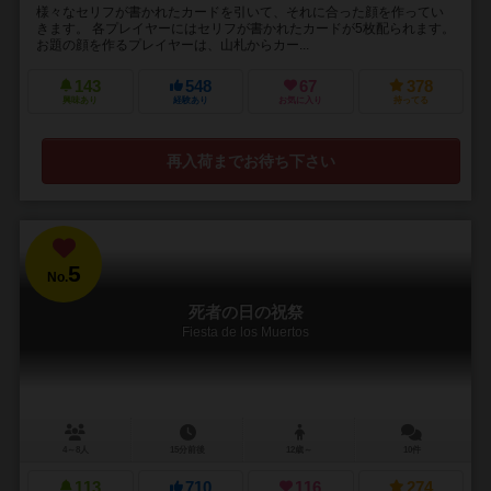
様々なセリフが書かれたカードを引いて、それに合った顔を作ってい
きます。 各プレイヤーにはセリフが書かれたカードが5枚配られます。
お題の顔を作るプレイヤーは、山札からカー...
143
548
67
378
興味あり
経験あり
お気に入り
持ってる
再入荷までお待ち下さい
5
No.
死者の日の祝祭
Fiesta de los Muertos
4～8人
15分前後
12歳～
10件
113
710
116
274