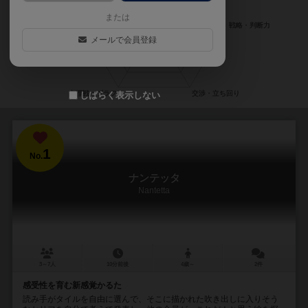
または
メールで会員登録
しばらく表示しない
1
No.
ナンテッタ
Nantetta
3～7人
10分前後
4歳～
2件
感受性を育む新感覚かるた
読み手がタイルを自由に選んで、そこに描かれた吹き出しに入りそう