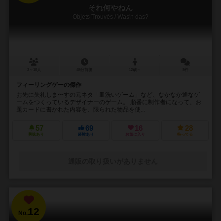
それ何やねん
Objets Trouvés / Was'n das?
3～10人
45分前後
12歳～
5件
フィーリングゲーの傑作
お先に失礼しま〜すの元ネタ「皿洗いゲーム」など、なかなか通なゲ
ームをつくっているデザイナーのゲーム。 順番に制作者になって、お
題カードに書かれた内容を、限られた物品を使...
57
69
16
28
興味あり
経験あり
お気に入り
持ってる
通販の取り扱いがありません
12
No.