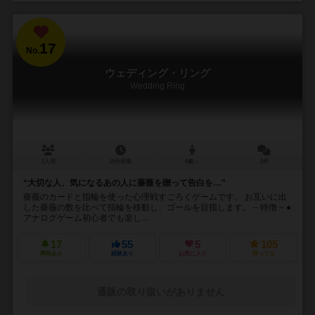
17
No.
ウェディング・リング
Wedding Ring
2人用
10分前後
8歳～
2件
“大切な人、気になるあの人に薔薇を贈って告白を…”
薔薇のカードと指輪を使った心理戦すごろくゲームです。 お互いに出
した薔薇の数を比べて指輪を移動し、ゴールを目指します。 – 特徴 – ●
アナログゲーム初心者でも楽し...
17
55
5
105
興味あり
経験あり
お気に入り
持ってる
通販の取り扱いがありません