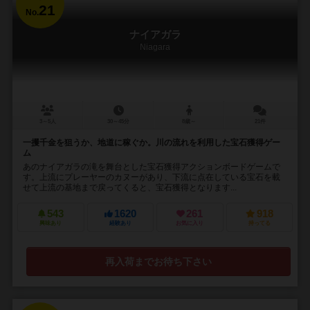
21
No.
ナイアガラ
Niagara
3～5人
30～45分
8歳～
21件
一攫千金を狙うか、地道に稼ぐか。川の流れを利用した宝石獲得ゲー
ム
あのナイアガラの滝を舞台とした宝石獲得アクションボードゲームで
す。上流にプレーヤーのカヌーがあり、下流に点在している宝石を載
せて上流の基地まで戻ってくると、宝石獲得となります...
543
1620
261
918
興味あり
経験あり
お気に入り
持ってる
再入荷までお待ち下さい