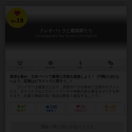
18
No.
クレオパトラと建築家たち
Cleopatra and the Society of Architects
3～5人
60分前後
10歳～
3件
資源を集め、立体パーツで豪華な宮殿を建築しよう！（汚職がばれな
いよう、証拠はピラミッドに隠そう。）
プレイヤーは建築士となり、資源カードを集めて玉座やスフィン
クス、オベリスクなどのランドマークや神殿の床を飾るモザイクを作
ります。壮麗で価値の高い部品を数多く建設することで...
87
136
16
127
興味あり
経験あり
お気に入り
持ってる
通販の取り扱いがありません