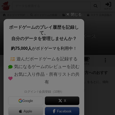
ログイン
閉じる
ボドゲーマTOP
ボードゲームの検索
ディクシット
ステラ 日本語版の通
ボードゲームのプレイ履歴を記録し
て、
ステラ：ディクシットユニバース
自分のデータを管理しませんか？
次のおすすめボードゲーム
約75,000人
がボドゲーマを利用中！
遊んだボードゲームを記録する
2
7
64
トップ
画像
動画
レビュー
カフェ
気になるゲームのレビューを読む
『ステラ：ディクシットユニバース』が好きな方へのおすす
お気に入り作品・所有リストの共
め
有
このゲームのトップページで投票された「プレイ感の評価」をもとに、傾向
が近いボードゲームをランキング形式で紹介します。
※リストには一定の投票数がある作品のみを表示しています
ログイン / 会員登録（10秒）
Google
X
Apple
Facebook