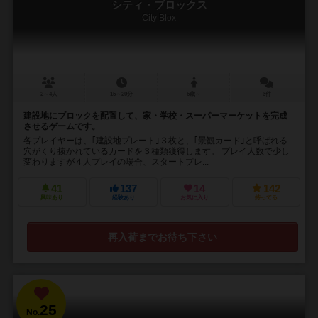
シティ・ブロックス
City Blox
2～4人
15～20分
6歳～
3件
建設地にブロックを配置して、家・学校・スーパーマーケットを完成
させるゲームです。
各プレイヤーは、｢建設地プレート｣３枚と、｢景観カード｣と呼ばれる
穴がくり抜かれているカードを３種類獲得します。 プレイ人数で少し
変わりますが４人プレイの場合、スタートプレ...
41
137
14
142
興味あり
経験あり
お気に入り
持ってる
再入荷までお待ち下さい
25
No.