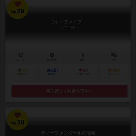
29
No.
ゴットファイブ！
Got Five!
2～4人
15分前後
8歳～
9件
76
287
84
214
興味あり
経験あり
お気に入り
持ってる
再入荷までお待ち下さい
30
No.
ティーフェンタールの酒場