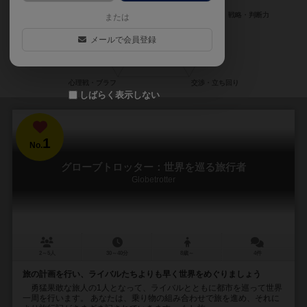
または
メールで会員登録
しばらく表示しない
1
No.
グローブトロッター：世界を巡る旅行者
Globetrotter
2～5人
30～40分
8歳～
4件
旅の計画を行い、ライバルたちよりも早く世界をめぐりましょう
勇猛果敢な旅人の1人となって、ライバルとともに都市を巡って世界
一周を行います。 あなたは、乗り物の組み合わせで旅を進め、それに