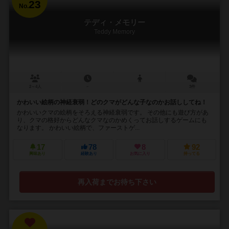
23
No.
テディ・メモリー
Teddy Memory
2～4人
－
3件
かわいい絵柄の神経衰弱！どのクマがどんな子なのかお話ししてね！
かわいいクマの絵柄をそろえる神経衰弱です。 その他にも遊び方があ
り、クマの格好からどんなクマなのかめくってお話しするゲームにも
なります。 かわいい絵柄で、ファーストゲ...
17
78
8
92
興味あり
経験あり
お気に入り
持ってる
再入荷までお待ち下さい