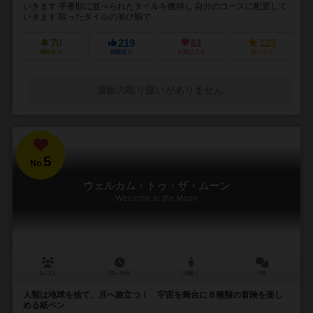
いきます 手番順に並べられたタイルを獲得し 自分のコースに配置して
いきます 取ったタイルの並び順で...
70
219
61
123
興味あり
経験あり
お気に入り
持ってる
通販の取り扱いがありません
5
No.
ウェルカム・トゥ・ザ・ムーン
Welcome to the Moon
1～6人
25～30分
10歳～
5件
人類は地球を捨て、月へ旅立つ！ 宇宙を舞台に８種類の冒険を楽し
める紙ペン