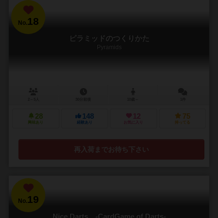
18
No.
ピラミッドのつくりかた
Pyramids
2～5人
30分前後
10歳～
1件
28
148
12
75
興味あり
経験あり
お気に入り
持ってる
再入荷までお待ち下さい
19
No.
Nice Darts -CardGame of Darts-