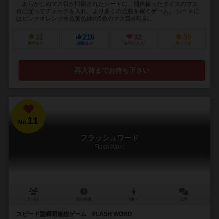
あらかじめマス目が印刷されたシートに、別途振ったダイスのマス
目に従ってチェックを入れ、より多くの点数を稼ぐゲーム。 シートに
はピンクオレンジ水色黄色緑の5色のマス目が印刷...
31
216
32
90
興味あり
経験あり
お気に入り
持ってる
再入荷までお待ち下さい
11
No.
フラッシュワード
Flash Word
2～6人
10分前後
8歳～
11件
スピード型瞬間連想ゲーム FLASH WORD