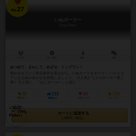
27
No.
いぬポーカー
Dog Poker
2～4人
15～30分
6歳～
4件
あつめて、まわして、めざせ、トップワン！
明かされていく得点条件を見ながら、いぬカードをキープ！ ハイスコ
アになる組み合わせを目指しましょう。 大人気どうぶつポーカー第二
弾！ 大人気！ 『ねこポーカー』に続く「...
30
133
28
130
興味あり
経験あり
お気に入り
持ってる
カートに追加する
1,980円（税込）