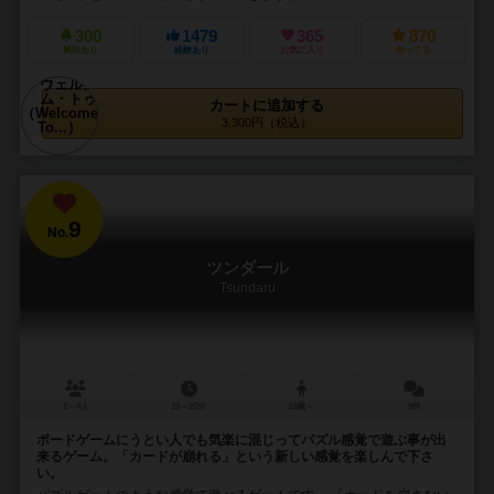
300
1479
365
870
興味あり
経験あり
お気に入り
持ってる
カートに追加する
3,300円（税込）
9
No.
ツンダール
Tsundaru
2～4人
10～20分
10歳～
9件
ボードゲームにうとい人でも気楽に混じってパズル感覚で遊ぶ事が出
来るゲーム。「カードが崩れる」という新しい感覚を楽しんで下さ
い。