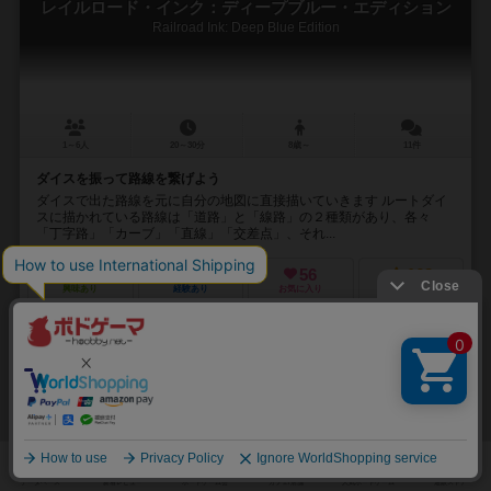
レイルロード・インク：ディープブルー・エディション
Railroad Ink: Deep Blue Edition
1～6人
20～30分
8歳～
11件
ダイスを振って路線を繋げよう
ダイスで出た路線を元に自分の地図に直接描いていきます ルートダイ
スに描かれている路線は「道路」と「線路」の２種類があり、各々
「丁字路」「カーブ」「直線」「交差点」、それ...
58
336
56
163
興味あり
経験あり
お気に入り
持ってる
カートに追加する
2,200円（税込）
32
No.