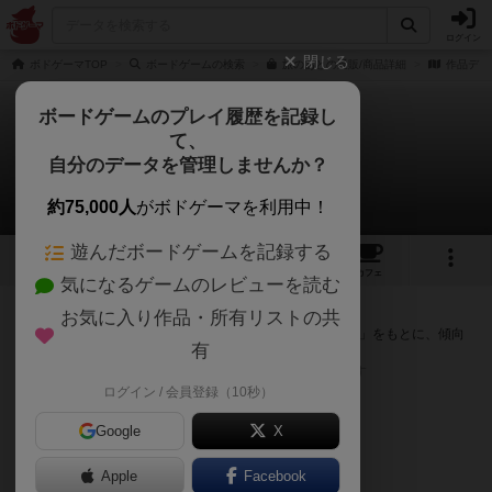
ログイン
閉じる
ボドゲーマTOP
ボードゲームの検索
旅のあとの通販/商品詳細
作品デー
ボードゲームのプレイ履歴を記録し
て、
旅のあと
自分のデータを管理しませんか？
次のおすすめボードゲーム
約75,000人
がボドゲーマを利用中！
遊んだボードゲームを記録する
2
2
13
トップ
画像
動画
レビュー
カフェ
気になるゲームのレビューを読む
『旅のあと』が好きな方へのおすすめ
お気に入り作品・所有リストの共
このゲームのトップページで投票された「プレイ感の評価」をもとに、傾向
有
が近いボードゲームをランキング形式で紹介します。
※リストには一定の投票数がある作品のみを表示しています
ログイン / 会員登録（10秒）
Google
X
Apple
Facebook