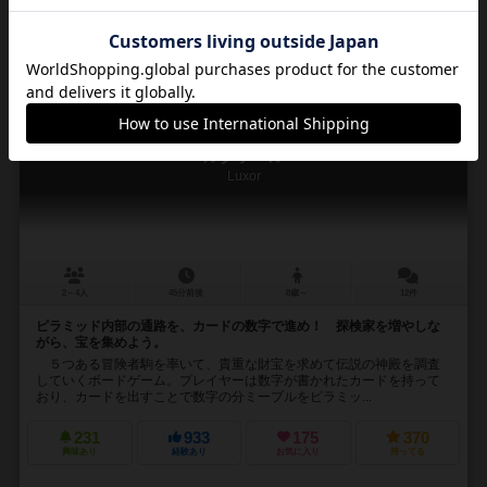
再入荷までお待ち下さい
16
No.
ルクソール
Luxor
2～4人
45分前後
8歳～
12件
ピラミッド内部の通路を、カードの数字で進め！ 探検家を増やしな
がら、宝を集めよう。
５つある冒険者駒を率いて、貴重な財宝を求めて伝説の神殿を調査
していくボードゲーム。プレイヤーは数字が書かれたカードを持って
おり、カードを出すことで数字の分ミープルをピラミッ...
231
933
175
370
興味あり
経験あり
お気に入り
持ってる