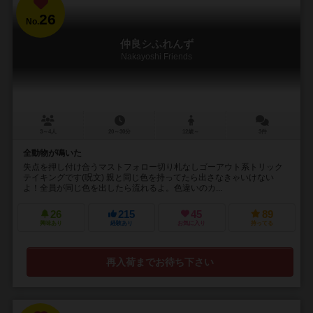
26
No.
仲良シふれんず
Nakayoshi Friends
3～4人
20～30分
12歳～
3件
全動物が鳴いた
失点を押し付け合うマストフォロー切り札なしゴーアウト系トリック
テイキングです(呪文) 親と同じ色を持ってたら出さなきゃいけない
よ！全員が同じ色を出したら流れるよ。色違いのカ...
26
215
45
89
興味あり
経験あり
お気に入り
持ってる
再入荷までお待ち下さい