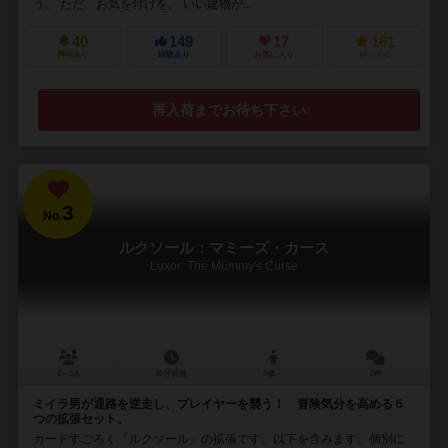
う。 ただ、お気を付けを。 いい建物が...
40
149
17
161
興味あり
経験あり
お気に入り
持ってる
再入荷までお待ち下さい
3
No.
ルクソール：マミーズ・カース
Luxor: The Mummy's Curse
2～5人
45分前後
8歳～
2件
ミイラ男が通路を逆走し、プレイヤーを襲う！ 冒険気分を高める５
つの拡張セット。
カードすごろく「ルクソール」の拡張です。以下を含みます。個別に