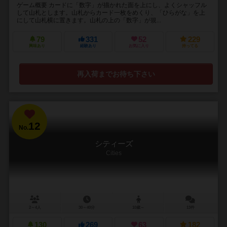
ゲーム概要 カードに「数字」が描かれた面を上にし、よくシャッフル
して山札とします。山札からカード一枚をめくり、「ひらがな」を上
にして山札横に置きます。山札の上の「数字」が規...
79
331
52
229
興味あり
経験あり
お気に入り
持ってる
再入荷までお待ち下さい
12
No.
シティーズ
Cities
2～4人
30～40分
10歳～
13件
130
269
63
182