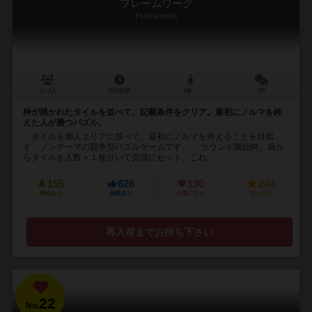
フレームワーク
Framework
1～4人
30分前後
8歳～
7件
枠が描かれたタイルを並べて、記載条件をクリア。最初にノルマを終
えた人が勝つパズル。
タイルを個人エリアに並べて、最初にノルマを終えることを目指
す、ノンテーマの競争型パズルゲームです。 ラウンド開始時、袋か
らタイルを人数＋１枚引いて売場にセット。これ...
155
626
130
244
興味あり
経験あり
お気に入り
持ってる
再入荷までお待ち下さい
22
No.