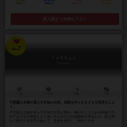
興味あり
経験あり
お気に入り
持ってる
再入荷までお待ち下さい
7
No.
ファラウェイ
Faraway
2～6人
15～30分
10歳～
25件
不思議な生物が暮らす未知の大陸。地図を作りさまざまな発見をしよ
う。
不思議な生物が暮らす未知の大陸が舞台：霧の向こうにある神秘の大
陸アルーラを幾度となく歩いて自分だけの地図帳を作るため、絶え間
なく変化する世界を旅して、脅威を発見し、住民と出会...