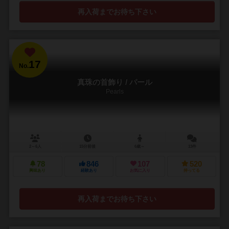
再入荷までお待ち下さい
17
No.
真珠の首飾り / パール
Pearls
2～6人
15分前後
6歳～
13件
78
846
107
520
興味あり
経験あり
お気に入り
持ってる
再入荷までお待ち下さい