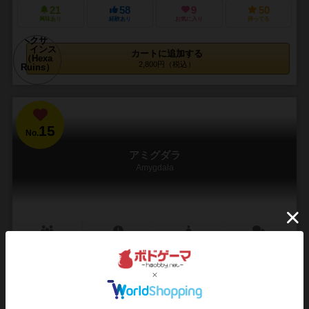
21
58
9
50
興味あり
経験あり
お気に入り
持ってる
カートに追加する
2,800円（税込）
15
No.
アミグダラ
Amygdala
2～4人
60～90分
10歳～
4件
39
61
10
37
興味あり
経験あり
お気に入り
持ってる