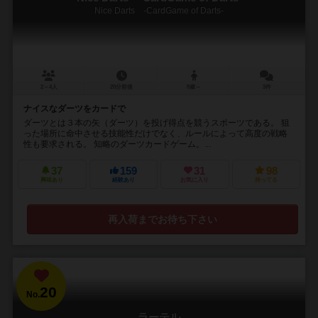
Nice Darts -CardGame of Darts-
2～4人
20分前後
8歳～
3件
ナイスなダーツをカードで
ダーツとは３本の矢（ダーツ）を投げ得点を競うスポーツである。 狙
った場所に命中させる技能性だけでなく、ルールによって高度の戦略
性も要求される。 知略のダーツカードゲーム。...
37
159
31
98
興味あり
経験あり
お気に入り
持ってる
再入荷までお待ち下さい
20
No.
ラーテル