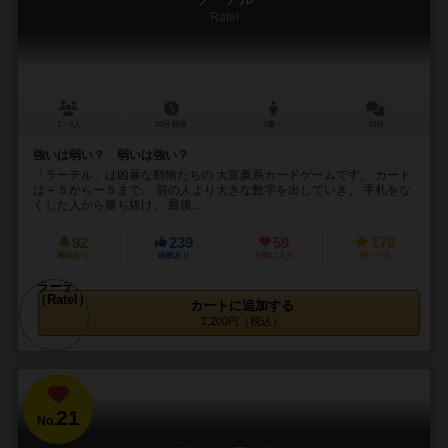
Ratel
2～6人
30分前後
7歳～
10件
強いは弱い？ 弱いは強い？
「ラーテル」は凶暴な動物たちの 大富豪系カードゲームです。 カード
は＋５からー５まで。 前の人より大きな数字を出していき、 手札をな
くした人から勝ち抜け。 最後...
92
239
59
179
興味あり
経験あり
お気に入り
持ってる
カートに追加する
2,200円（税込）
21
No.