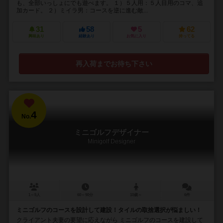
も、全部いっしょにでも遊べます。 １）５人用：５人目用のコマ、追
加カード。 ２）ミイラ男：コースを逆に進む敵...
31
58
5
62
興味あり
経験あり
お気に入り
持ってる
再入荷までお待ち下さい
4
No.
ミニゴルフデザイナー
Minigolf Designer
1～5人
60～90分
10歳～
6件
ミニゴルフのコースを設計して建設！タイルの取捨選択が悩ましい！
クライアント夫妻の要望に応えながら ミニゴルフのコースを建設して