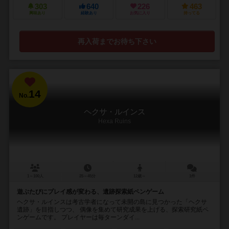
303
640
226
463
興味あり
経験あり
お気に入り
持ってる
再入荷までお待ち下さい
14
No.
ヘクサ・ルインス
Hexa Ruins
1～100人
25～45分
12歳～
1件
遊ぶたびにプレイ感が変わる、遺跡探索紙ペンゲーム
ヘクサ・ルインスは考古学者になって未開の島に見つかった「ヘクサ
遺跡」を目指しつつ、 偶像を集めて研究成果を上げる、探索研究紙ペ
ンゲームです。 プレイヤーは毎ターンダイ...