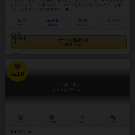
パズルゲームのような感覚で遊べるゲームです。 「カードを崩さない
ようにしよう...」と思ったり、「カードをうまく崩してやろう」と思っ
たり。そのギャップが魅力です。 ◆...
78
416
56
238
興味あり
経験あり
お気に入り
持ってる
カートに追加する
2,140円（税込）
10
No.
アンコール！
Noch mal! / Encore!
1～6人
20分前後
8歳～
5件
ダイスゲーム