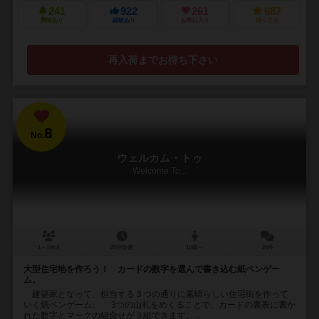
241
922
261
687
興味あり
経験あり
お気に入り
持ってる
再入荷までお待ち下さい
8
No.
ウェルカム・トゥ
Welcome To...
1～100人
25分前後
10歳～
26件
大型住宅地を作ろう！ カードの数字を選んで書き込む紙ペンゲー
ム。
建築家となって、担当する３つの通りに素晴らしい住宅街を作って
いく紙ペンゲーム。 3つの山札をめくることで、カードの裏表に書か
れた数字とマークの組合せが３組できます。...