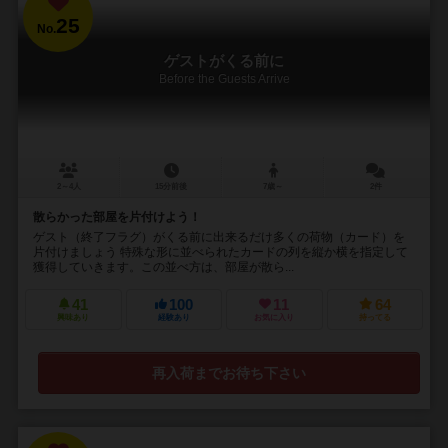
25
No.
ゲストがくる前に
Before the Guests Arrive
2～4人
15分前後
7歳～
2件
散らかった部屋を片付けよう！
ゲスト（終了フラグ）がくる前に出来るだけ多くの荷物（カード）を
片付けましょう 特殊な形に並べられたカードの列を縦か横を指定して
獲得していきます。この並べ方は、部屋が散ら...
41
100
11
64
興味あり
経験あり
お気に入り
持ってる
再入荷までお待ち下さい