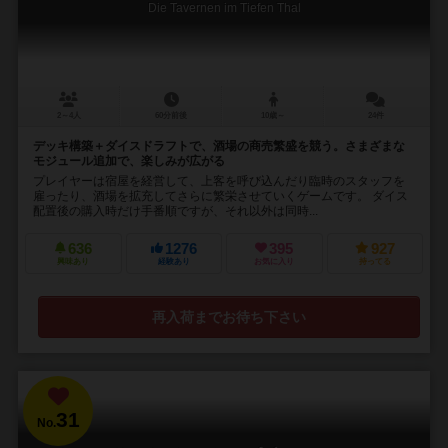
Die Tavernen im Tiefen Thal
2～4人
60分前後
10歳～
24件
デッキ構築＋ダイスドラフトで、酒場の商売繁盛を競う。さまざまな
モジュール追加で、楽しみが広がる
プレイヤーは宿屋を経営して、上客を呼び込んだり臨時のスタッフを
雇ったり、酒場を拡充してさらに繁栄させていくゲームです。 ダイス
配置後の購入時だけ手番順ですが、それ以外は同時...
636
1276
395
927
興味あり
経験あり
お気に入り
持ってる
再入荷までお待ち下さい
31
No.