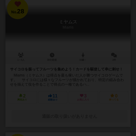
28
No.
ミヤムス
Miams
1～5人
30分前後
10歳～
2件
サイコロを振ってフルーツを集めよう！カードを駆使して串に刺せ！
Miams（ミヤムス）は得点を最も稼いだ人が勝つサイコロゲームで
す。 サイコロには様々なフルーツが描かれており、特定の組み合わ
せを揃えて役を作ることで得点の一種であるハ...
2
11
3
0
興味あり
経験あり
お気に入り
持ってる
通販の取り扱いがありません