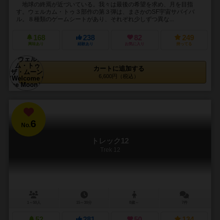
地球の終焉が近づいている。我々は最後の希望を求め、月を目指
す。ウェルカム・トゥ３部作の第３弾は、まさかのSF宇宙サバイバ
ル。８種類のゲームシートがあり、それぞれ少しずつ異な...
168
238
82
249
興味あり
経験あり
お気に入り
持ってる
カートに追加する
6,600円（税込）
6
No.
トレック12
Trek 12
1～50人
15～30分
8歳～
7件
52
281
50
134