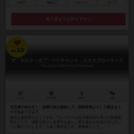
興味あり
経験あり
お気に入り
持ってる
再入荷までお待ち下さい
13
No.
ザ・ギルド・オブ・マーチャント・エクスプローラーズ
The Guild of Merchant Explorers
1～4人
45分前後
14歳～
21件
女王様の命令だ！ 未開の地を踏破して、探検家商人として稼ぎまく
ってもよくてよ？
舞台は異世界のようですが、プレイヤーは女王様の命を受けた探検家
商人として、地図を頼りに世界中を旅し、国を栄えさせるためにガッ
ツリ稼ごうとします。お金＝勝利点です。探検家として...