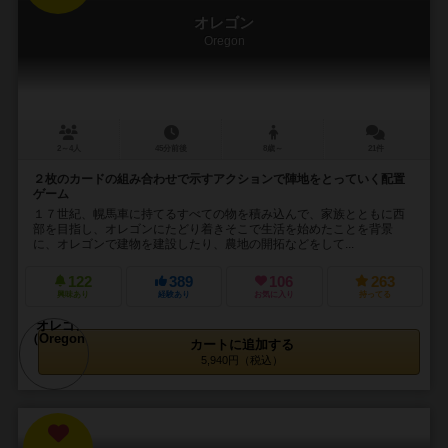
オレゴン
Oregon
2～4人
45分前後
8歳～
21件
２枚のカードの組み合わせで示すアクションで陣地をとっていく配置
ゲーム
１７世紀、幌馬車に持てるすべての物を積み込んで、家族とともに西
部を目指し、オレゴンにたどり着きそこで生活を始めたことを背景
に、オレゴンで建物を建設したり、農地の開拓などをして...
122
389
106
263
興味あり
経験あり
お気に入り
持ってる
カートに追加する
5,940円（税込）