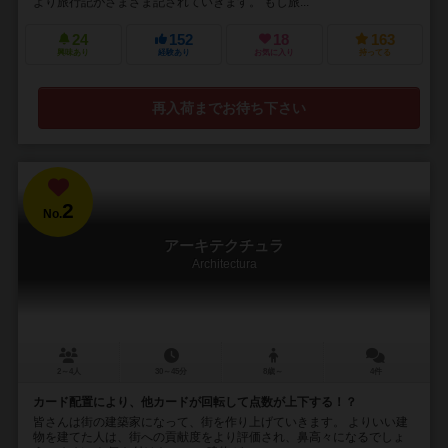
より旅行記がさまざま記されていきます。 もし旅...
24
152
18
163
興味あり
経験あり
お気に入り
持ってる
再入荷までお待ち下さい
2
No.
アーキテクチュラ
Architectura
2～4人
30～45分
8歳～
4件
カード配置により、他カードが回転して点数が上下する！？
皆さんは街の建築家になって、街を作り上げていきます。 よりいい建
物を建てた人は、街への貢献度をより評価され、鼻高々になるでしょ