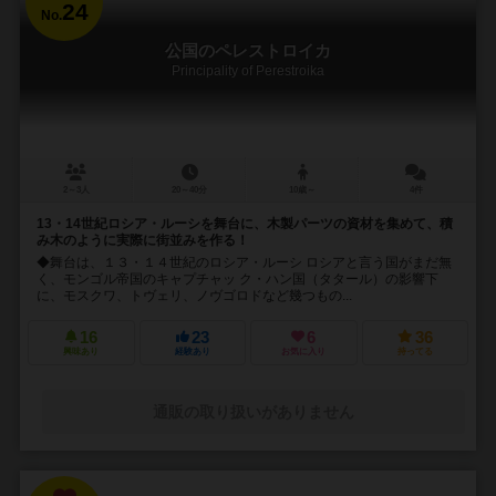
24
No.
公国のペレストロイカ
Principality of Perestroika
2～3人
20～40分
10歳～
4件
13・14世紀ロシア・ルーシを舞台に、木製パーツの資材を集めて、積
み木のように実際に街並みを作る！
◆舞台は、１３・１４世紀のロシア・ルーシ ロシアと言う国がまだ無
く、モンゴル帝国のキャプチャッ ク・ハン国（タタール）の影響下
に、モスクワ、トヴェリ、ノヴゴロドなど幾つもの...
16
23
6
36
興味あり
経験あり
お気に入り
持ってる
通販の取り扱いがありません