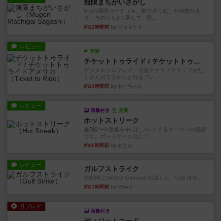
無限まちがいさがし
6つの場面カード（表、裏で違う絵）が何枚かあ
り、そのうち3つ選んで、同...
約12時間前
by ジェイとと
レビュー
充実
チケットトゥライド / チケットトゥライドアメリカ
デジタルソロプレイ。元祖チケライ？マップがた
くさん出てるからどれをプレ...
約14時間前
by おーちゃん
レビュー
画像付き
充実
ホットストリーク
星7軽〜中量級を中心にプレイするゲーマーの感想
です。ボードゲーム会にて...
約20時間前
by おとん
レビュー
ガルフストライク
1983年にVictory Gamesが出版した『Gulf Strik...
約21時間前
by Chaco
リプレイ
画像付き