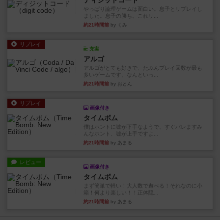
ディジットコード
やっぱり論理ゲームは面白い。息子とリプレイし
ました。息子の勝ち。これリ...
約21時間前
by くみ
リプレイ
充実
アルゴ
アルゴがとても好きで、たぶんプレイ回数が最も
多いゲームです。なんといっ...
約21時間前
by おとん
リプレイ
画像付き
タイムボム
僕はホントに嘘が下手なようで、すぐバレますみ
んなホント、嘘が上手ですよ...
約21時間前
by あまる
レビュー
画像付き
タイムボム
まず簡単で軽い！大人数で遊べる！それなのに小
箱！何より楽しい！！正体隠...
約21時間前
by あまる