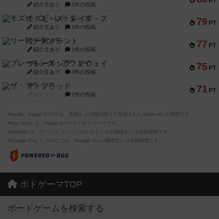
PT
紹介文あり
1件の投稿
モズビ－ズ・レイダ－ズ
79
PT
紹介文あり
1件の投稿
リー対グラント
77
PT
紹介文あり
1件の投稿
ブレーキング・アウェイ
75
PT
紹介文あり
4件の投稿
ザ・フラッド
71
PT
紹介文なし
1件の投稿
※Apple、Apple のロゴ は、米国および他の国々で登録されたApple Inc.の商標です。
※App Store は、Apple Inc.のサービスマークです。
※Android は、グーグル インコーポレイテッドの商標または登録商標です。
※Google Play とそのロゴは、Google Inc.の商標または登録商標です。
ボドゲーマTOP
ボードゲームを検索する