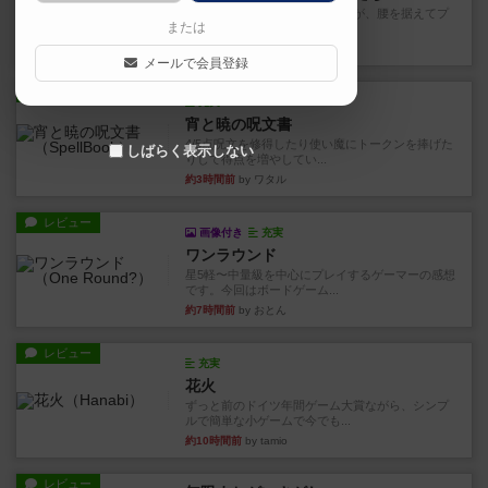
長らく積みゲーになってましたが、腰を据えてプ
または
レイできましたのでやってみ...
17分前
by くみ
メールで会員登録
レビュー
充実
宵と暁の呪文書
4/5点呪文を修得したり使い魔にトークンを捧げた
しばらく表示しない
りして得点を増やしてい...
約3時間前
by ワタル
レビュー
画像付き
充実
ワンラウンド
星5軽〜中量級を中心にプレイするゲーマーの感想
です。今回はボードゲーム...
約7時間前
by おとん
レビュー
充実
花火
ずっと前のドイツ年間ゲーム大賞ながら、シンプ
ルで簡単な小ゲームで今でも...
約10時間前
by tamio
レビュー