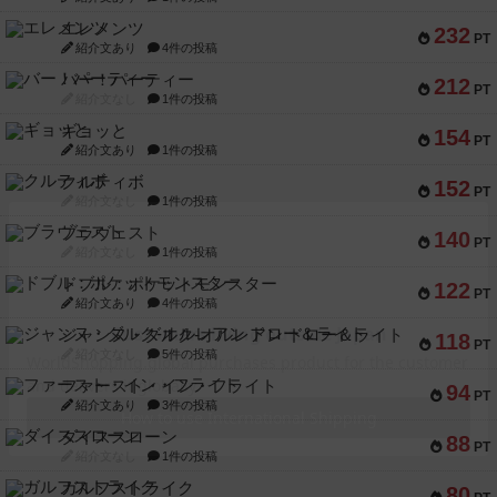
エレメンツ
232
PT
紹介文あり
4件の投稿
バー！パーティー
212
PT
紹介文なし
1件の投稿
ギョッと
154
PT
紹介文あり
1件の投稿
クルティボ
152
PT
紹介文なし
1件の投稿
ブラヴェスト
140
PT
紹介文なし
1件の投稿
ドブル：ポケットモンスター
122
PT
紹介文あり
4件の投稿
ジャンヌ・ダルク-オルレアン ドロー＆ライト
118
PT
紹介文なし
5件の投稿
ファースト・イン・フライト
94
PT
紹介文あり
3件の投稿
ダイススローン
88
PT
紹介文なし
1件の投稿
ガルフストライク
80