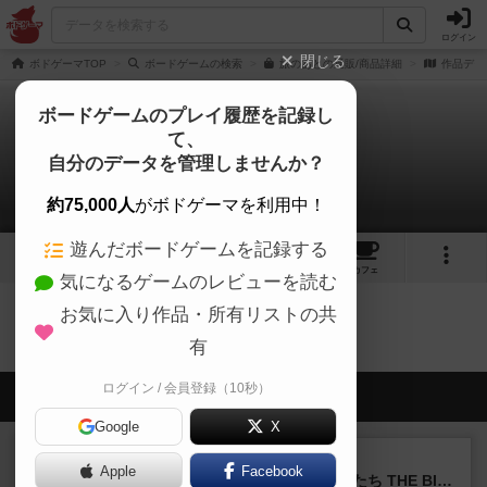
ログイン
閉じる
ボドゲーマTOP
ボードゲームの検索
旅のあとの通販/商品詳細
作品デー
ボードゲームのプレイ履歴を記録し
て、
旅のあと
自分のデータを管理しませんか？
0件のルール/インスト
約75,000人
がボドゲーマを利用中！
遊んだボードゲームを記録する
2
2
13
トップ
画像
動画
レビュー
カフェ
気になるゲームのレビューを読む
お気に入り作品・所有リストの共
旅のあとのトップに戻る
有
ログイン / 会員登録（10秒）
会員の新しい投稿
Google
X
レビュー
画像付き
Apple
Facebook
アグリコラ：牧場の動物たち THE BIG BOX