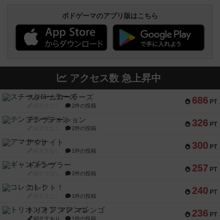
ボドゲーマのアプリ版はこちら
アクセス数 急上昇中
スチームローラーズ
686
PT
紹介文なし
2件の投稿
テンプテーション
326
PT
紹介文なし
2件の投稿
アマナイト
300
PT
紹介文なし
1件の投稿
ギャンブラー
257
PT
紹介文なし
2件の投稿
コレクト！
240
PT
紹介文なし
1件の投稿
トリオンフ ア マレンゴ
236
PT
紹介文あり
1件の投稿