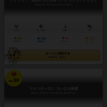
アグリコラ：泥沼からの出発 リバイズドエディション
Agricola: Farmers of the Moor
1～4人
30～120分
12歳～
4件
69
140
47
370
興味あり
経験あり
お気に入り
持ってる
カートに追加する
4,950円（税込）
30
No.
マルコポーロ2：大いなる帰還
Marco Polo II: Im Auftrag des Khan