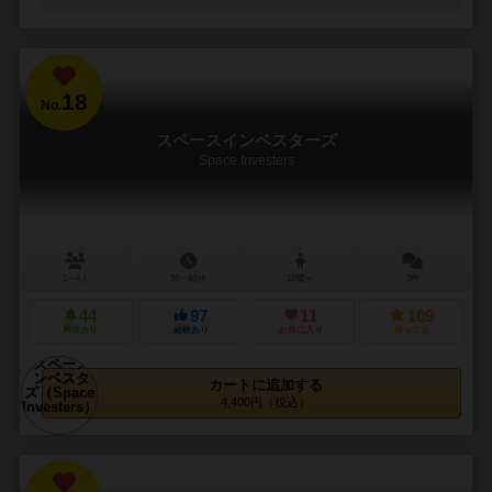
18
No.
スペースインベスターズ
Space Investers
1～4人
30～60分
10歳～
3件
44
97
11
109
興味あり
経験あり
お気に入り
持ってる
カートに追加する
4,400円（税込）