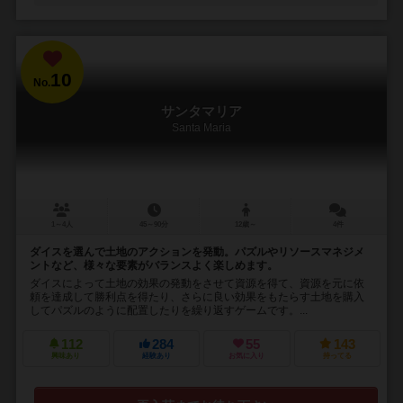
10
No.
サンタマリア
Santa Maria
1～4人
45～90分
12歳～
4件
ダイスを選んで土地のアクションを発動。パズルやリソースマネジメ
ントなど、様々な要素がバランスよく楽しめます。
ダイスによって土地の効果の発動をさせて資源を得て、資源を元に依
頼を達成して勝利点を得たり、さらに良い効果をもたらす土地を購入
してパズルのように配置したりを繰り返すゲームです。...
112
284
55
143
興味あり
経験あり
お気に入り
持ってる