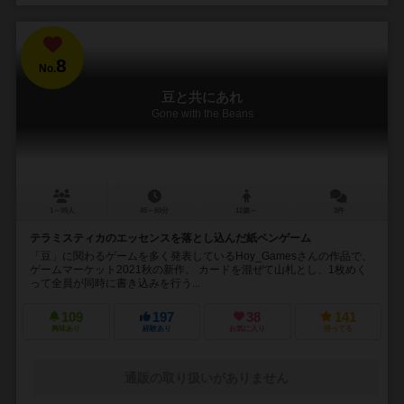
8
No.
豆と共にあれ
Gone with the Beans
1～99人
45～60分
12歳～
3件
テラミスティカのエッセンスを落とし込んだ紙ペンゲーム
「豆」に関わるゲームを多く発表しているHoy_Gamesさんの作品で、
ゲームマーケット2021秋の新作。 カードを混ぜて山札とし、1枚めく
って全員が同時に書き込みを行う...
109
197
38
141
興味あり
経験あり
お気に入り
持ってる
通販の取り扱いがありません