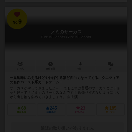
9
No.
ノミのサーカス
Circus Flohcati / Zirkus Flohcati
2～5人
15分前後
6歳～
3件
一見地味にみえるけどやればやるほど面白くなってくる、クニツィア
の名作バースト系カードゲーム！
サーカスがやってきましたよ～！ でもこれは普通のサーカスとはチョ
ッと違って「ノミ」のサーカスなんです！ 欲張りすぎないようにしな
がら出し物を集めていきましょう。 自由演...
68
245
23
185
興味あり
経験あり
お気に入り
持ってる
通販の取り扱いがありません