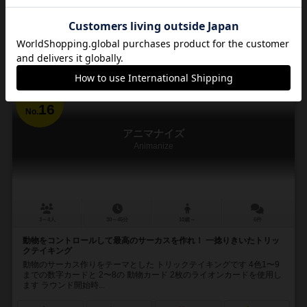
カートに追加する
3,520円（税込）
16
No.
アニマナイズ
Animanize
3～4人
30～45分
10歳～
6件
動物をコントロールして最高のサーカスを作れ！ 一捻りきいたトリッ
クテイキング
動物のサーカス作りをテーマとした トリックテイキングです 4色1〜9
までの数字カードと 2〜8の 動物カード 2枚のライオンカードを使用し
ます ラウンド開始時...