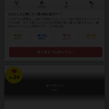
2～4人
45分前後
10歳～
7件
もどかしさと難しさと運が絡む協力ゲー！
このゲーム序盤は… あれ？簡単じゃん！という形で進みます！ が！サ
イコロ運、カード運によりなかなか列車が思い通りに動きません！😭
司令カードにより列車がでて、どの色の列...
84
151
23
125
興味あり
経験あり
お気に入り
持ってる
再入荷までお待ち下さい
24
No.
オーディン
Odin