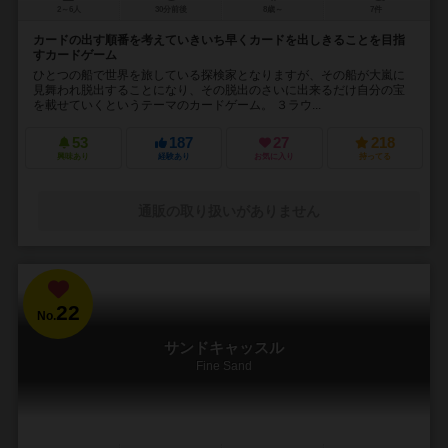
2～6人
30分前後
8歳～
7件
カードの出す順番を考えていきいち早くカードを出しきることを目指
すカードゲーム
ひとつの船で世界を旅している探検家となりますが、その船が大嵐に
見舞われ脱出することになり、その脱出のさいに出来るだけ自分の宝
を載せていくというテーマのカードゲーム。 ３ラウ...
53
187
27
218
興味あり
経験あり
お気に入り
持ってる
通販の取り扱いがありません
22
No.
サンドキャッスル
Fine Sand