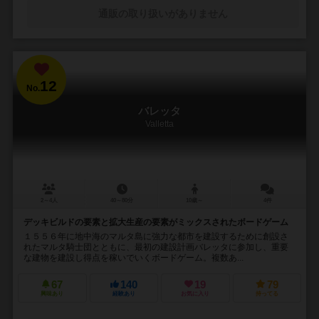
通販の取り扱いがありません
12
No.
バレッタ
Valletta
2～4人
40～80分
10歳～
4件
デッキビルドの要素と拡大生産の要素がミックスされたボードゲーム
１５５６年に地中海のマルタ島に強力な都市を建設するために創設さ
れたマルタ騎士団とともに、最初の建設計画バレッタに参加し、重要
な建物を建設し得点を稼いでいくボードゲーム。複数あ...
67
140
19
79
興味あり
経験あり
お気に入り
持ってる