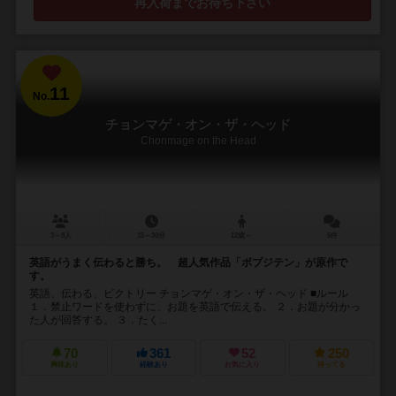
再入荷までお待ち下さい
11
No.
チョンマゲ・オン・ザ・ヘッド
Chonmage on the Head
3～8人
15～30分
12歳～
5件
英語がうまく伝わると勝ち。 超人気作品「ボブジテン」が原作で
す。
英語、伝わる、ビクトリー チョンマゲ・オン・ザ・ヘッド ■ルール
１．禁止ワードを使わずに、お題を英語で伝える。 ２．お題が分かっ
た人が回答する。 ３．たく...
70
361
52
250
興味あり
経験あり
お気に入り
持ってる