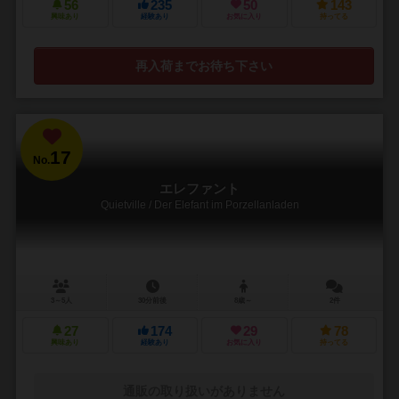
56
235
50
143
興味あり
経験あり
お気に入り
持ってる
再入荷までお待ち下さい
17
No.
エレファント
Quietville / Der Elefant im Porzellanladen
3～5人
30分前後
8歳～
2件
27
174
29
78
興味あり
経験あり
お気に入り
持ってる
通販の取り扱いがありません