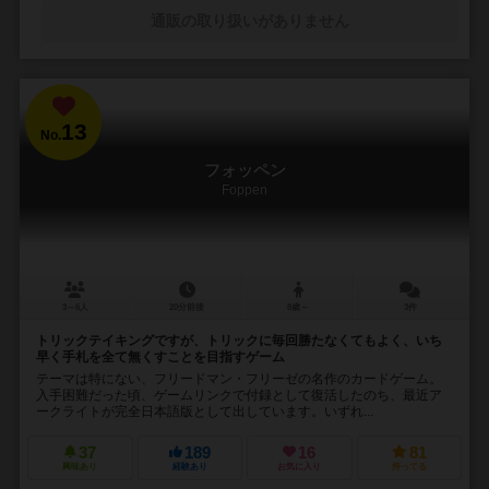
通販の取り扱いがありません
13
No.
フォッペン
Foppen
3～6人
20分前後
8歳～
3件
トリックテイキングですが、トリックに毎回勝たなくてもよく、いち
早く手札を全て無くすことを目指すゲーム
テーマは特にない、フリードマン・フリーゼの名作のカードゲーム。
入手困難だった頃、ゲームリンクで付録として復活したのち、最近ア
ークライトが完全日本語版として出しています。いずれ...
37
189
16
81
興味あり
経験あり
お気に入り
持ってる