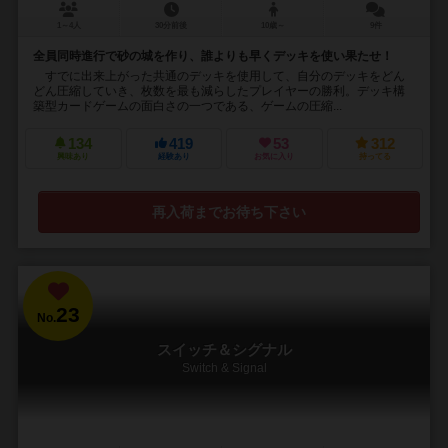
1～4人
30分前後
10歳～
9件
全員同時進行で砂の城を作り、誰よりも早くデッキを使い果たせ！
すでに出来上がった共通のデッキを使用して、自分のデッキをどん
どん圧縮していき、枚数を最も減らしたプレイヤーの勝利。デッキ構
築型カードゲームの面白さの一つである、ゲームの圧縮...
134
419
53
312
興味あり
経験あり
お気に入り
持ってる
再入荷までお待ち下さい
23
No.
スイッチ＆シグナル
Switch & Signal