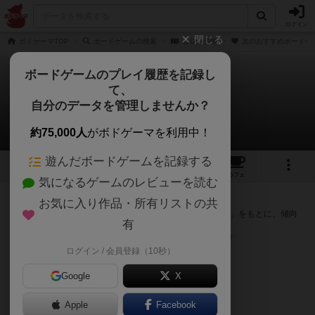
ログイン
閉じる
ボドゲーマTOP
ボードゲームの検索
ゼロの恐怖
次のおすすめボードゲ
ボードゲームのプレイ履歴を記録し
て、
ゼロの恐怖
自分のデータを管理しませんか？
次のおすすめボードゲーム
約75,000人
がボドゲーマを利用中！
遊んだボードゲームを記録する
6
3
7
トップ
画像
動画
レビュー
カフェ
気になるゲームのレビューを読む
『ゼロの恐怖』が好きな方へのおすすめ
お気に入り作品・所有リストの共
このゲームのトップページで投票された「プレイ感の評価」をもとに、傾向
有
が近いボードゲームをランキング形式で紹介します。
※リストには一定の投票数がある作品のみを表示しています
ログイン / 会員登録（10秒）
Google
X
Apple
Facebook