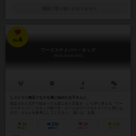
通販の取り扱いがありません
6
No.
ワードスナイパー・キッズ
Word Sniper Kids
－
－
4歳～
6件
しりとりに物足りなさを感じ始めたお子さんに
指定された文字で始まってお題に合う言葉を、いち早く答える『ワー
ドスナイパー』のキッズ版です。ルールはワードスナイパーと同じな
ので、そちらを参考にしてください。 違いは「お題...
36
200
39
246
興味あり
経験あり
お気に入り
持ってる