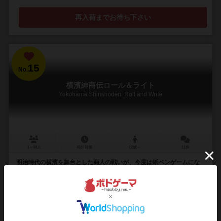
再入荷までお待ち下さい
15
No.
横濱紳商伝ロール＆ライト
Yokohama Shinshoden: Roll and Write
1～99人
45分前後
12歳～
11件
明治時代の横濱を舞台とした商人の戦いが、今度は紙ペンゲームにな
った！従業員雇用と配置を組み合わせて大儲けしよう！
各プレイヤーにシートが配られ、ダイス目に左右される状況に合わせ
て記入し遊ぶタイプの、多人数ロールアンド＆ゲームです。 プレイヤ
ーの手元に配られるシートは、従業員の活躍す...
105
197
48
222
興味あり
経験あり
お気に入り
持ってる