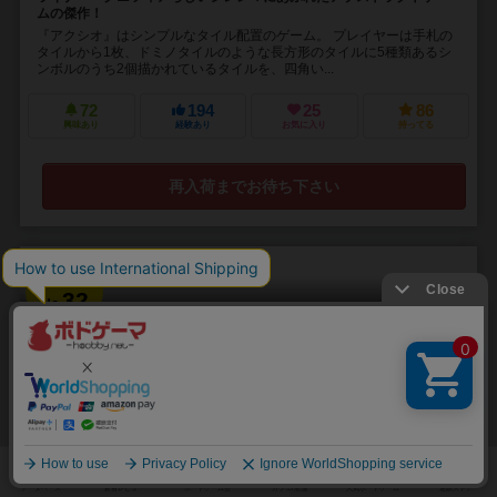
ムの傑作！
『アクシオ』はシンプルなタイル配置のゲーム。 プレイヤーは手札の
タイルから1枚、ドミノタイルのような長方形のタイルに5種類あるシ
ンボルのうち2個描かれているタイルを、四角い...
72
194
25
86
興味あり
経験あり
お気に入り
持ってる
再入荷までお待ち下さい
32
No.
ツカナ諸島の小径
Trails of Tucana
1～8人
15分前後
8歳～
9件