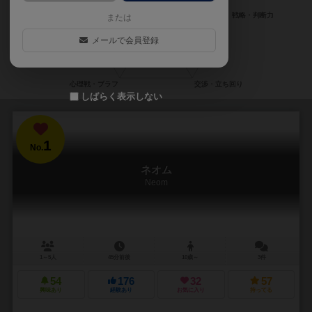
または
メールで会員登録
しばらく表示しない
1
No.
ネオム
Neom
1～5人
45分前後
10歳～
3件
54
176
32
57
興味あり
経験あり
お気に入り
持ってる