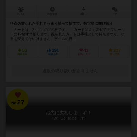
2～5人
20分前後
8歳～
10件
得点の書かれた手札をうまく拾って捨てて、数字順に並び替え
カードは、2～111の110枚です。 カードはよく混ぜて各プレーヤ
ーに12枚ずつ配ります。配られたカードは手札として持ちますが、順
番を変えてはいけません。ゲームの目...
56
391
43
227
興味あり
経験あり
お気に入り
持ってる
通販の取り扱いがありません
27
No.
お先に失礼しま～す！
I Will Go Home First!