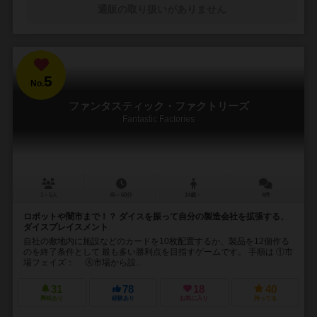
通販の取り扱いがありません
5
No.
ファンタスティック・ファクトリーズ
Fantastic Factories
1～5人
45～60分
14歳～
4件
ロボットや闇市まで！？ ダイスを振って自分の製造会社を拡張する、
ダイスプレイスメント
自社の敷地内に施設などのカードを10枚配置するか、製品を12個作る
のを終了条件として 最も多い勝利点を目指すゲームです。 手順は ①市
場フェイズ： Ⓐ市場から設...
31
78
18
40
興味あり
経験あり
お気に入り
持ってる