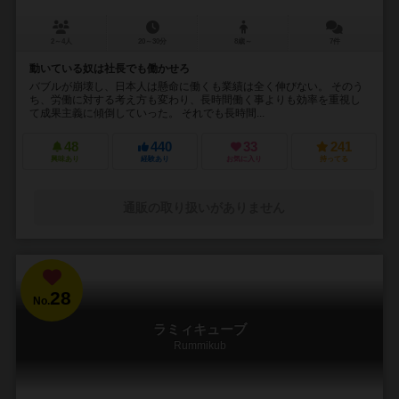
2～4人
20～30分
8歳～
7件
動いている奴は社長でも働かせろ
バブルが崩壊し、日本人は懸命に働くも業績は全く伸びない。 そのう
ち、労働に対する考え方も変わり、長時間働く事よりも効率を重視し
て成果主義に傾倒していった。 それでも長時間...
48
440
33
241
興味あり
経験あり
お気に入り
持ってる
通販の取り扱いがありません
28
No.
ラミィキューブ
Rummikub