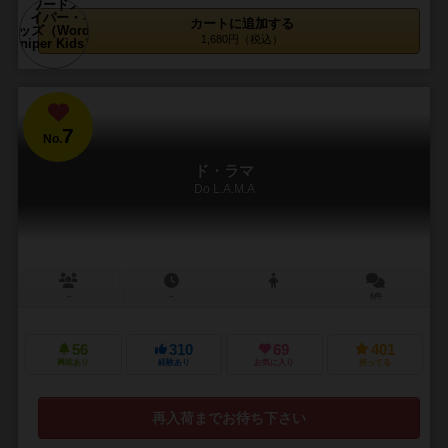
カートに追加する
1,680円（税込）
7
No.
ド・ラマ
Do L.A.M.A
－
－
6件
56
310
69
401
興味あり
経験あり
お気に入り
持ってる
再入荷までお待ち下さい