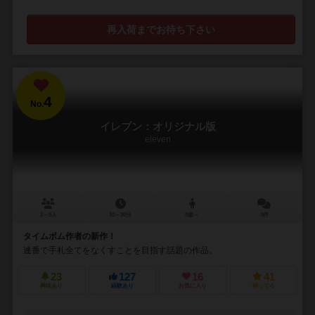
再入荷までお待ち下さい
4
No.
イレブン：オリジナル版
eleven
2～6人
10～30分
8歳～
3件
タイムボム作者の新作！
連番で手札全てをなくすことを目指す話題の作品。
23
127
16
41
興味あり
経験あり
お気に入り
持ってる