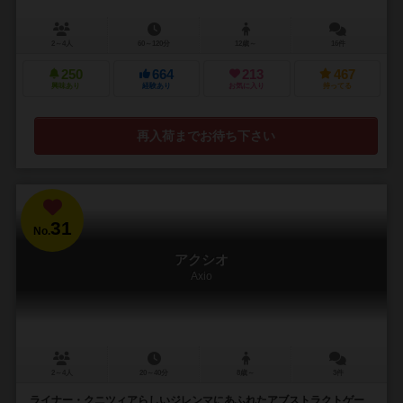
2～4人
60～120分
12歳～
16件
250
664
213
467
興味あり
経験あり
お気に入り
持ってる
再入荷までお待ち下さい
31
No.
アクシオ
Axio
2～4人
20～40分
8歳～
3件
ライナー・クニツィアらしいジレンマにあふれたアブストラクトゲー