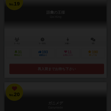
19
No.
語彙の王様
Goi King
2～6人
5～20分
10歳～
3件
31
193
11
190
興味あり
経験あり
お気に入り
持ってる
再入荷までお待ち下さい
20
No.
ガニメデ
Ganymede