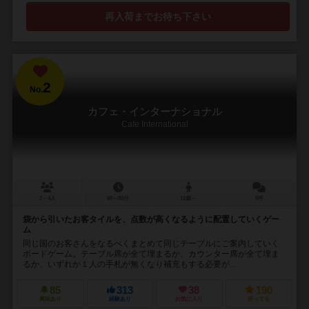
再入荷までお待ち下さい
2
No.
カフェ・インターナショナル
Cafe International
2～4人
60～80分
12歳～
5件
袋から引いたお客タイルを、点数が高くなるように配置していくゲー
ム
同じ国のお客さんをなるべくまとめて同じテーブルにご案内していく
ボードゲーム。テーブル席が全て埋まるか、カウンター席が全て埋ま
るか、いずれか１人の手札が無くなり補充もする必要が...
85
313
38
190
興味あり
経験あり
お気に入り
持ってる