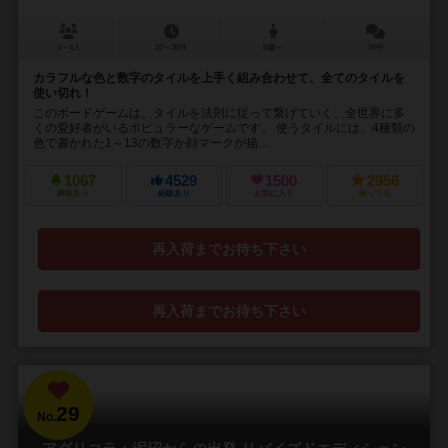
2～4人
10～30分
8歳～
76件
カラフルな色と数字のタイルを上手く組み合わせて、全てのタイルを
使い切れ！
このボードゲームは、タイルを法則に従って繋げていく、全世界に多
くの愛好者がいるポピュラーなゲームです。 使うタイルには、4種類の
色で書かれた1～13の数字か顔マークが描...
1067
4529
1500
2956
興味あり
経験あり
お気に入り
持ってる
再入荷までお待ち下さい
再入荷までお待ち下さい
29
No.