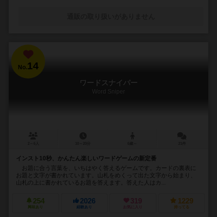
通販の取り扱いがありません
14
No.
ワードスナイパー
Word Sniper
2～6人
10～20分
6歳～
21件
インスト10秒、かんたん楽しいワードゲームの新定番
お題に合う言葉を、いちはやく答えるゲームです。カードの裏表に
お題と文字が書かれています。山札をめくって出た文字から始まり、
山札の上に書かれているお題を答えます。答えた人はカ...
254
2026
319
1229
興味あり
経験あり
お気に入り
持ってる