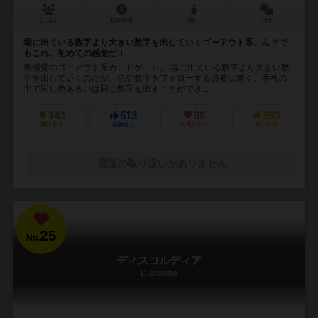
2～6人
15分前後
7歳～
12件
場に出ている数字より大きい数字を出していくゴーアウト系。ん？で
もこれ、初めての感覚だ！
新感覚のゴーアウト系カードゲーム。 場に出ている数字より大きい数
字を出していくのだが、色や数字をフォローする必要は無く、手札の
中で同じ色あるいは同じ数字を出すことができ...
143
513
98
383
興味あり
経験あり
お気に入り
持ってる
通販の取り扱いがありません
25
No.
ディスコルディア
Discordia