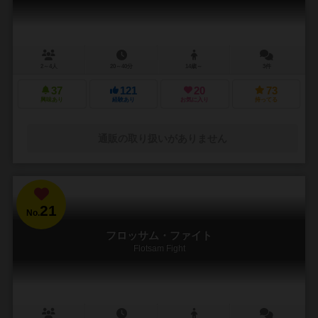
2～4人
20～40分
14歳～
3件
37
121
20
73
興味あり
経験あり
お気に入り
持ってる
通販の取り扱いがありません
21
No.
フロッサム・ファイト
Flotsam Fight