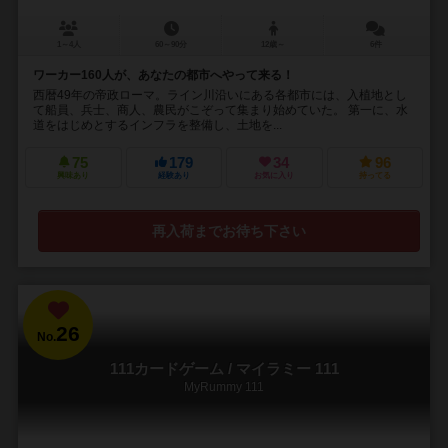
1～4人
60～90分
12歳～
6件
ワーカー160人が、あなたの都市へやって来る！
西暦49年の帝政ローマ。ライン川沿いにある各都市には、入植地とし
て船員、兵士、商人、農民がこぞって集まり始めていた。 第一に、水
道をはじめとするインフラを整備し、土地を...
75
179
34
96
興味あり
経験あり
お気に入り
持ってる
再入荷までお待ち下さい
26
No.
111カードゲーム / マイラミー 111
MyRummy 111