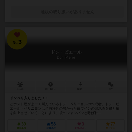
通販の取り扱いがありません
3
No.
ドン・ピエール
Dom Pierre
2～4人
60～120分
12歳～
1件
ドンペリ入りました！！
とホスト達がよーく叫んでいるドン・ペリニョンの作成者、ドン・ピ
エール・ペリニヨンは当時評判の悪かった白ワインの発泡酒を質と量
を向上させていくことにより、後のシャンパンと呼ばれ...
39
58
3
77
興味あり
経験あり
お気に入り
持ってる