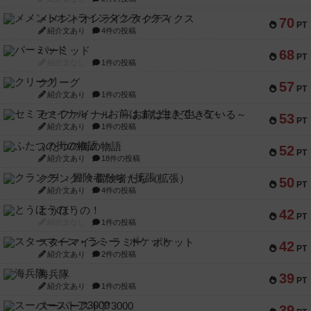
メメントオンラインタクティクス
70
PT
紹介文あり
4件の投稿
パーミッド
68
PT
紹介文なし
1件の投稿
クリーグ
57
PT
紹介文あり
1件の投稿
セミファイナル ～お前はまだ生きている～
53
PT
紹介文あり
1件の投稿
ふたつの街の物語
52
PT
紹介文あり
18件の投稿
クランク! ：冒険者たち（拡張）
50
PT
紹介文あり
4件の投稿
とうほうの！
42
PT
紹介文なし
1件の投稿
スターマイン・ラミー ポケット
42
PT
紹介文あり
2件の投稿
海兵隊
39
PT
紹介文あり
1件の投稿
スーパーストア3000
39