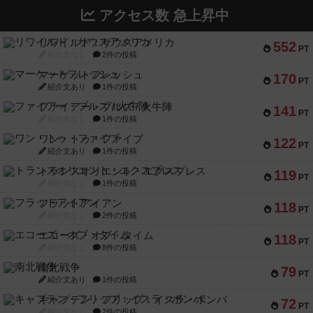
アクセス数 急上昇中
リワイルド：サウスアメリカ
552
PT
紹介文なし
2件の投稿
マーケットフレッシュ
170
PT
紹介文あり
1件の投稿
ファイアー・ブルズ / 火牛陣
141
PT
紹介文なし
1件の投稿
ワン・トゥ・ファイブ
122
PT
紹介文あり
1件の投稿
トランスオリエント・エクスプレス
119
PT
紹介文なし
1件の投稿
フラットアイアン
118
PT
紹介文なし
2件の投稿
エコーズ・オブ・タイム
118
PT
紹介文なし
8件の投稿
南北戦争
79
PT
紹介文あり
1件の投稿
キャプテン・フリップ：イスラ・ボンバ
72
PT
紹介文なし
2件の投稿