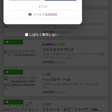
約1時間前
by 金賢守(キムヒョンス)
または
レビュー
メールで会員登録
充実
ダブルナイン
雑に死なないラブレターみたいな、そんな感じの
ゲーム。数字カードを１の位...
約1時間前
by 深水あどら
しばらく表示しない
レビュー
画像付き
充実
コルトエクスプレス
星7軽〜中量級を中心にプレイするゲーマーの感想
です。ボードゲーム会にて...
約2時間前
by おとん
レビュー
充実
ヘッジロウ・ヘル
1987年にAvalon Hill社が出版した『Hedgerow
He...
約4時間前
by Chaco
レビュー
充実
ストリート・オブ・ファイア：ASLデラックスモジュール1