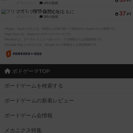
PT
紹介文なし
1件の投稿
フリップ７：復讐心とともに
37
PT
紹介文なし
2件の投稿
※Apple、Apple のロゴ は、米国および他の国々で登録されたApple Inc.の商標です。
※App Store は、Apple Inc.のサービスマークです。
※Android は、グーグル インコーポレイテッドの商標または登録商標です。
※Google Play とそのロゴは、Google Inc.の商標または登録商標です。
ボドゲーマTOP
ボードゲームを検索する
ボードゲームの新着レビュー
ボードゲーム会情報
メカニクス特集