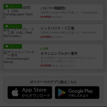
レビュー
パイパー戦闘団1
1993年にAvalon Hill社が出版した『Kampfgruppe...
約6時間前
by Chaco
レビュー
レッドバリケ－ド工場
1989年にAvalon Hill社が出版した『Red Barrica...
約6時間前
by Chaco
レビュー
充実
オラニエンブルガー運河
友人の所持してるゲームをさせてもらいました。
まだワーカーの置いていない...
約6時間前
by おっちょこちょい
ボドゲーマのアプリ版はこちら