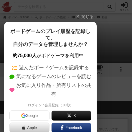
ログイン
閉じる
ボドゲーマTOP
ボードゲームの検索
ゼロの恐怖
動画
ボードゲームのプレイ履歴を記録し
て、
ゼロの恐怖
自分のデータを管理しませんか？
0件の動画
約75,000人
がボドゲーマを利用中！
遊んだボードゲームを記録する
6
3
7
トップ
画像
動画
レビュー
カフェ
気になるゲームのレビューを読む
お気に入り作品・所有リストの共
ゼロの恐怖のトップに戻る
有
ログイン / 会員登録（10秒）
会員の新しい投稿
Google
X
レビュー
ゴットファイブ！
Apple
Facebook
運要素があり楽しめました。またやりたいです。