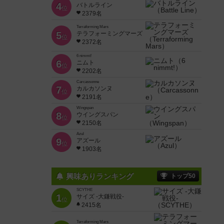
4
バトルライン
位
2379名
Terraforming Mars
5
テラフォーミングマーズ
位
2372名
6 nimmt!
6
ニムト
位
2202名
Carcassonne
7
カルカソンヌ
位
2191名
Wingspan
8
ウイングスパン
位
2150名
Azul
9
アズール
位
1903名
興味ありランキング
トップ50
SCYTHE
1
サイズ -大鎌戦役-
位
2415名
Terraforming Mars