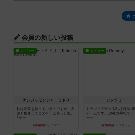
会員の新しい投稿
レビュー
レビュー
ナンジャモンジャ・ミドリ
ジンラミー
私は吃音を持っているのですが、友
トランプで遊べる2人対戦の
達と集まってこのゲームをした際、
ゲームです。10枚の手札で、
3ゲー...
ーツ...
約2時間前
by 155973
約3時間前
by OSAっち