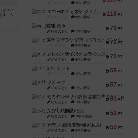
PT
ン
紹介文なし
2件の投稿
ングスパ
エコーズ・オブ・タイム
118
PT
ます。ウ
紹介文なし
8件の投稿
南北戦争
79
PT
紹介文あり
1件の投稿
キャプテン・フリップ：イスラ・ボンバ
72
PT
紹介文なし
2件の投稿
メメントオンラインタクティクス
70
PT
紹介文あり
4件の投稿
パーミッド
68
PT
紹介文なし
1件の投稿
クリーグ
57
PT
紹介文あり
1件の投稿
セミファイナル ～お前はまだ生きている～
53
PT
紹介文あり
1件の投稿
ふたつの街の物語
52
PT
紹介文あり
18件の投稿
クランク! ：冒険者たち（拡張）
50
PT
紹介文あり
4件の投稿