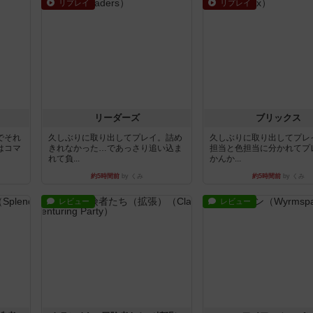
リプレイ
リプレイ
リーダーズ
ブリックス
でそれ
久しぶりに取り出してプレイ。詰め
久しぶりに取り出してプレ
はコマ
きれなかった…であっさり追い込ま
担当と色担当に分かれてプ
れて負...
かんか...
約5時間前
by くみ
約5時間前
by くみ
レビュー
レビュー