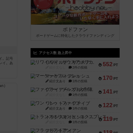
ボドファン
ボードゲームに特化したクラウドファンディング
アクセス数 急上昇中
イ。記号
リワイルド：サウスアメリカ
レイ。あ
552
PT
紹介文なし
2件の投稿
マーケットフレッシュ
170
PT
紹介文あり
1件の投稿
ファイアー・ブルズ / 火牛陣
141
PT
紹介文なし
1件の投稿
ワン・トゥ・ファイブ
122
PT
紹介文あり
1件の投稿
トランスオリエント・エクスプレス
119
PT
紹介文なし
1件の投稿
フラットアイアン
118