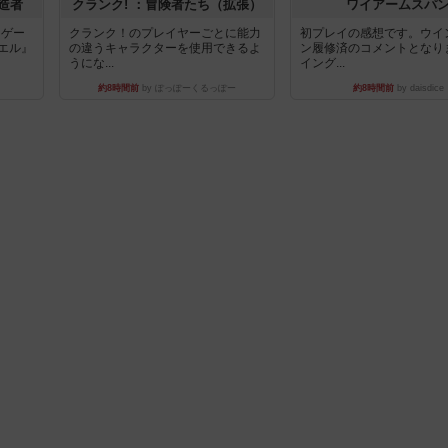
造者
クランク! ：冒険者たち（拡張）
ワイアームスパ
ドゲー
クランク！のプレイヤーごとに能力
初プレイの感想です。ウイ
エル』
の違うキャラクターを使用できるよ
ン履修済のコメントとなり
うにな...
イング...
約8時間前
by ぽっぽーくるっぽー
約8時間前
by daisdice