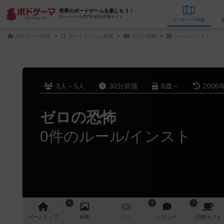
世界のボードゲームを楽しもう！
ボードゲーム専門の総合情報サイト
データベース
検
ボドゲーマTOP
ボードゲームの検索
ゼロの恐怖
ルール/インスト
3人～5人
30分前後
8歳～
2006
ゼロの恐怖
0件のルール/インスト
6
3
7
ゲーム
トップ
画像
動画
レビュー
店舗/
カフェ