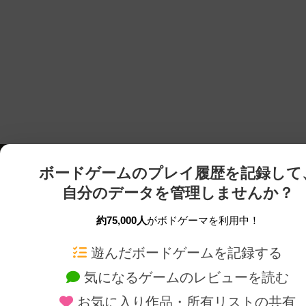
ボードゲームのプレイ履歴を記録して
自分のデータを管理しませんか？
約75,000人
がボドゲーマを利用中！
ボドゲーマTOP
ボードゲーム通販
遊んだボードゲームを記録する
気になるゲームのレビューを読む
ボードゲームを検索する
新作・再入荷情報
お気に入り作品・所有リストの共有
ボードゲームの新着レビュー
定番ボードゲームの通販