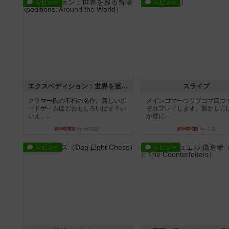
レビュー
レビュー
エクスペディション：世界を巡る冒険
スライプ
クラマー氏の不朽の名作。新しいボ
メインコマ一つサブコマ四つ
ードゲームほどおもしろいはず？い
ぞれプレイします。動かし方
いえ。...
か壁に...
約5時間前
by 田中昌平
約5時間前
by くみ
レビュー
レビュー