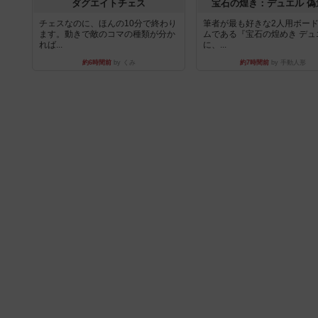
ダグエイトチェス
宝石の煌き：デュエル 偽
チェスなのに、ほんの10分で終わり
筆者が最も好きな2人用ボー
ます。動きで敵のコマの種類が分か
ムである『宝石の煌めき デュ
れば...
に、...
約6時間前
by くみ
約7時間前
by 手動人形