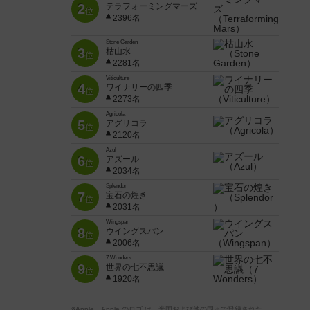
2
テラフォーミングマーズ
位
2396名
Stone Garden
3
枯山水
位
2281名
Viticulture
4
ワイナリーの四季
位
2273名
Agricola
5
アグリコラ
位
2120名
Azul
6
アズール
位
2034名
Splendor
7
宝石の煌き
位
2031名
Wingspan
8
ウイングスパン
位
2006名
7 Wonders
9
世界の七不思議
位
1920名
※Apple、Apple のロゴ は、米国および他の国々で登録された