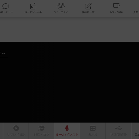
索
新着レビュー
ボードゲーム会
コミュニティ
掲示板一覧
年～
リプレイ
日記
戦略
・コツ
ルール
/インスト
掲示板
拡張/関連
作
次