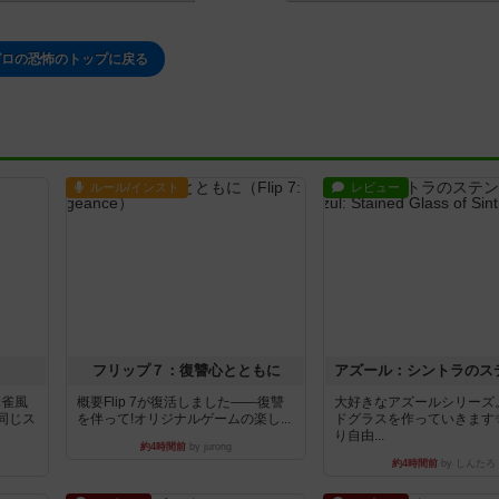
ゼロの恐怖のトップに戻る
ルール/インスト
レビュー
フリップ７：復讐心とともに
麻雀風
概要Flip 7が復活しました――復讐
大好きなアズールシリーズ
同じス
を伴って!オリジナルゲームの楽し...
ドグラスを作っていきます
り自由...
約4時間前
by jurong
約4時間前
by しんたろ