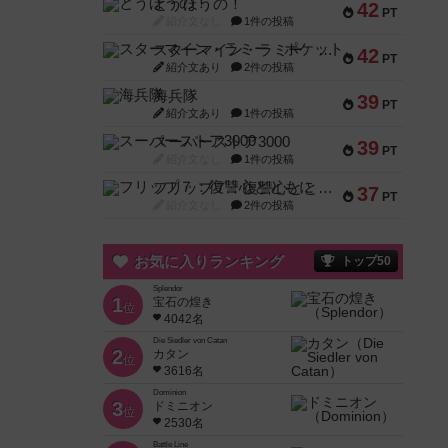
とうほうの！
42
PT
紹介文なし
1件の投稿
スターマイン・ラミー ポケット
42
PT
紹介文あり
2件の投稿
海兵隊
39
PT
紹介文あり
1件の投稿
スーパーストア3000
39
PT
紹介文なし
1件の投稿
フリップ７：復讐心とともに
37
PT
紹介文なし
2件の投稿
お気に入りランキング
トップ50
Splendor
1
宝石の煌き
位
4042名
Die Siedler von Catan
2
カタン
位
3616名
Dominion
3
ドミニオン
位
2530名
Battle Line