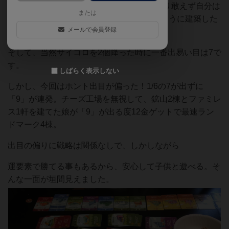
すれば勝つ確率も上がるのでしょうが、取り敢えず自分は
または
出来るだけ1〜12全ての出目に対応できるように建築した
メールで会員登録
い派です。
そして、当然サイコロを2個降った時に一番出易い目は7で
す。
しばらく表示しない
しかし、今回はホント出目が偏った！1/6の7が出ずに
「9」が連発。チーズ工場を無視して、鉱山2棟とファミレ
ス1軒を建てた娘が「9」が出る度12金ゲットで最速ラン
ドマーク4棟。
出目の偏りに戦略は関係なしで、しかしながら
運要素で勝てる事もあるから、安心して子供と遊べる。そ
んな一面が垣間見えました。