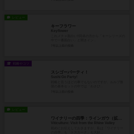
レビュー
キーフラワー
Keyflower
これメチャ面白い‼️同卓の方から「キーシリーズの
中で一番面白い」と聞きイン...
7年以上前
の投稿
戦略やコツ
スシゴーパーティ！
Sushi Go Party!
戦略と言うほどの事でもないのですが、ルルブ推
奨の基本セットの中では「わさび...
7年以上前
の投稿
レビュー
ワイナリーの四季：ラインガウ（拡張）
Viticulture: Visit from the Rhine Valley
初めにお伝えしておきますが、私は「ワイナリー
の四季」も「トスカーナ」も大好...