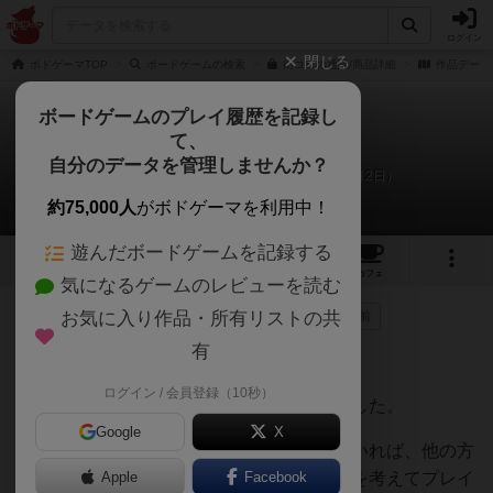
ログイン
閉じる
ボドゲーマTOP
ボードゲームの検索
街コロの通販/商品詳細
作品データ
ボードゲームのプレイ履歴を記録し
て、
街コロ
自分のデータを管理しませんか？
コージ、嫁、娘のリプレイ日記（2018年12月2日）
約75,000人
がボドゲーマを利用中！
遊んだボードゲームを記録する
21
2
79
322
トップ
画像
動画
レビュー
カフェ
気になるゲームのレビューを読む
お気に入り作品・所有リストの共
576名
が参考
1名
がナイス
0
7年以上前
有
12/2 家族でリプレイ
ログイン / 会員登録（10秒）
今までのプレイと大幅に違う展開がありました。
Google
X
確率は収束するのだから何度もプレイしていれば、他の方
のレビューにあった通り、出目毎の期待値を考えてプレイ
Apple
Facebook