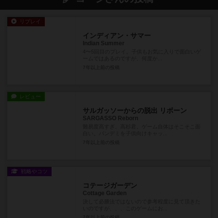
リプレイ
インディアン・サマー
Indian Summer
4〜5回目のプレイ。子供もお気に入りで面白いゲ
ームではあるのですが、何度か...
7年以上前
の投稿
レビュー
サルガッソーからの脱出 リボーン
SARGASSO Reborn
難易度高すぎ、高杉君。ゲーム自体はそこそこ面
白い。パンデミを子供向けキャッ...
7年以上前
の投稿
戦略やコツ
コテージガーデン
Cottage Garden
決して必勝法ではないので参考程度に見て頂きた
いのですが、、、このゲームにお...
7年以上前
の投稿