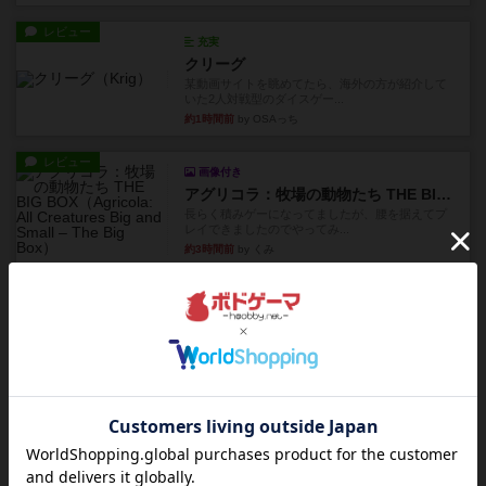
レビュー
充実
クリーグ
某動画サイトを眺めてたら、海外の方が紹介して
いた2人対戦型のダイスゲー...
約1時間前
by OSAっち
レビュー
画像付き
アグリコラ：牧場の動物たち THE BIG BOX
長らく積みゲーになってましたが、腰を据えてプ
レイできましたのでやってみ...
約3時間前
by くみ
レビュー
充実
宵と暁の呪文書
4/5点呪文を修得したり使い魔にトークンを捧げた
りして得点を増やしてい...
約6時間前
by ワタル
レビュー
画像付き
充実
ワンラウンド
星5軽〜中量級を中心にプレイするゲーマーの感想