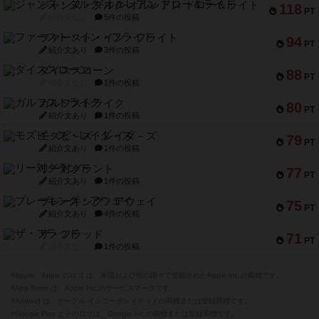
ジャンヌ・ダルク-オルレアン ドロー＆ライト
118
PT
紹介文なし
5件の投稿
ファースト・イン・フライト
94
PT
紹介文あり
3件の投稿
ダイススローン
88
PT
紹介文なし
1件の投稿
ガルフストライク
80
PT
紹介文あり
1件の投稿
モズビ－ズ・レイダ－ズ
79
PT
紹介文あり
1件の投稿
リー対グラント
77
PT
紹介文あり
1件の投稿
ブレーキング・アウェイ
75
PT
紹介文あり
4件の投稿
ザ・フラッド
71
PT
紹介文なし
1件の投稿
※Apple、Apple のロゴ は、米国および他の国々で登録されたApple Inc.の商標です。
※App Store は、Apple Inc.のサービスマークです。
※Android は、グーグル インコーポレイテッドの商標または登録商標です。
※Google Play とそのロゴは、Google Inc.の商標または登録商標です。