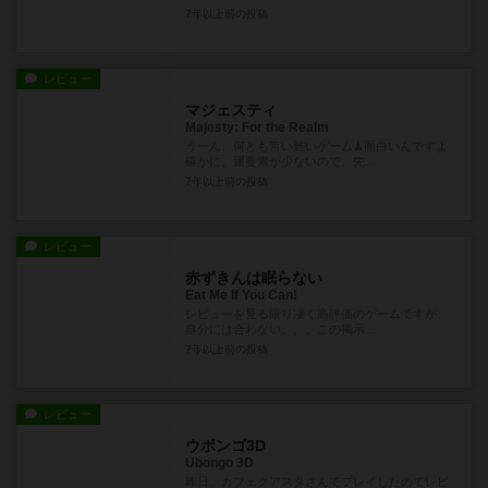
7年以上前
の投稿
レビュー
マジェスティ
Majesty: For the Realm
うーん、何とも言い難いゲーム♟面白いんですよ
確かに。運要素が少ないので、先...
7年以上前
の投稿
レビュー
赤ずきんは眠らない
Eat Me If You Can!
レビューを見る限り凄く高評価のゲームですが、
自分には合わない、、、この掲示...
7年以上前
の投稿
レビュー
ウボンゴ3D
Ubongo 3D
昨日、カフェクアスタさんでプレイしたのでレビ