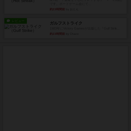
です。ボードゲーム会にて...
約23時間前
by おとん
レビュー
ガルフストライク
1983年にVictory Gamesが出版した『Gulf Strik...
約23時間前
by Chaco