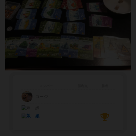
メンバー
勝利点
勝者
コージ
嫁
娘