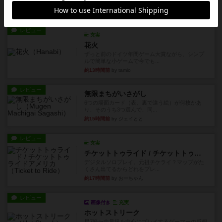
です。今回はボードゲーム...
約10時間前
by おとん
レビュー
充実
花火
ずっと前のドイツ年間ゲーム大賞ながら、シンプ
ルで簡単な小ゲームで今でも...
約13時間前
by tamio
レビュー
無限まちがいさがし
6つの場面カード（表、裏で違う絵）が何枚かあ
り、そのうち3つ選んで、同...
約15時間前
by ジェイとと
レビュー
充実
チケットトゥライド / チケットトゥライドアメリカ
デジタルソロプレイ。元祖チケライ？マップがた
くさん出てるからどれをプレ...
約17時間前
by おーちゃん
レビュー
画像付き
充実
ホットストリーク
星7軽〜中量級を中心にプレイするゲーマーの感想