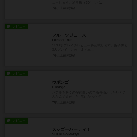
ューします。通常版（2D）ウボ...
7年以上前
の投稿
レビュー
フルーツジュース
Fabled Fruit
11/11初プレイのレビューを記載します。嫁子供と
3人プレイ。これ、よく出...
7年以上前
の投稿
レビュー
ウボンゴ
Ubongo
パズルを解くのが面白いので高評価としたいとこ
ろなんですが、2つ気になった点...
7年以上前
の投稿
レビュー
スシゴーパーティ！
Sushi Go Party!