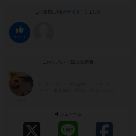
この投稿に
1
名が
ナイス！
しました
ナイス！
このリプレイ日記の投稿者
仙人
ボドゲ・スポーツ（球技全般）・eスポーツ
（HS）・麻雀大好き2児の父。 おなかぽっこり
コージ
シェアする