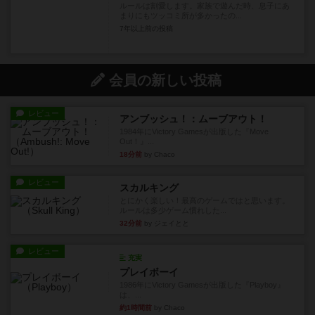
ルールは割愛します。家族で遊んだ時、息子にあ
まりにもツッコミ所が多かったの...
7年以上前
の投稿
会員の新しい投稿
レビュー
アンブッシュ！：ムーブアウト！
1984年にVictory Gamesが出版した『Move
Out！』...
18分前
by Chaco
レビュー
スカルキング
とにかく楽しい！最高のゲームではと思います。
ルールは多少ゲーム慣れした...
32分前
by ジェイとと
レビュー
充実
プレイボーイ
1986年にVictory Gamesが出版した『Playboy』
は、...
約1時間前
by Chaco