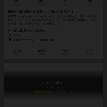
2～4人
45～60分
12歳～
1件
王様から最も讃えられる家づくり職人を目指そう！
超豪華コンポーネントボードゲーム。 ダイスを使って、新しい街を開
発していく。 たくさんのダイスを使うが、運の調整が結構粗く、なか
なか建てることができなかった印象。...
池田 勝（Masaru Ikeda）
未登録
イオピーゲームズ（iop games）
10
29
2
32
興味あり
経験あり
お気に入り
持ってる
クアドロポリス
Quadropolis
6.1