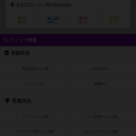
オカズブランド（OKAZU brand）
68
129
25
97
興味あり
経験あり
お気に入り
持ってる
クイック検索
登録状況
最近登録された順
紹介文あり
レビューあり
画像あり
受賞作品
ドイツゲーム大賞
ドイツ年間ゲーム大賞
フランス年間ゲーム大賞
ゲームマーケット大賞