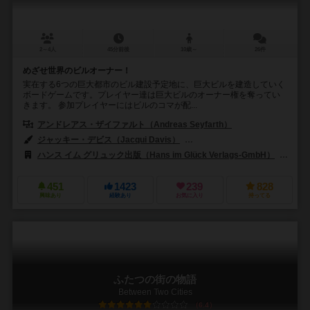
2～4人
45分前後
10歳～
26件
めざせ世界のビルオーナー！
実在する6つの巨大都市のビル建設予定地に、巨大ビルを建造していく
ボードゲームです。プレイヤー達は巨大ビルのオーナー権を奪ってい
きます。 参加プレイヤーにはビルのコマが配...
アンドレアス・ザイファルト（Andreas Seyfarth）
ジャッキー・デビス（Jacqui Davis）
ラマン・マスカレナス（Ramon 
ハンス イム グリュック出版（Hans im Glück Verlags-GmbH）
リタ
451
1423
239
828
興味あり
経験あり
お気に入り
持ってる
ふたつの街の物語
Between Two Cities
6.4