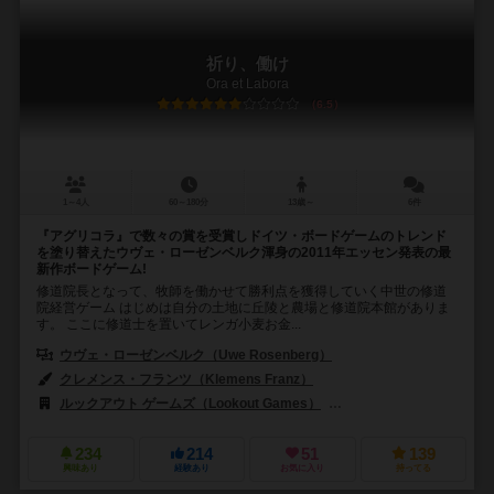
祈り、働け
Ora et Labora
6.5
1～4人
60～180分
13歳～
6件
『アグリコラ』で数々の賞を受賞しドイツ・ボードゲームのトレンド
を塗り替えたウヴェ・ローゼンベルク渾身の2011年エッセン発表の最
新作ボードゲーム!
修道院長となって、牧師を働かせて勝利点を獲得していく中世の修道
院経営ゲーム はじめは自分の土地に丘陵と農場と修道院本館がありま
す。 ここに修道士を置いてレンガ小麦お金...
ウヴェ・ローゼンベルク（Uwe Rosenberg）
クレメンス・フランツ（Klemens Franz）
ルックアウト ゲームズ（Lookout Games）
999ゲームズ（999 Ga
234
214
51
139
興味あり
経験あり
お気に入り
持ってる