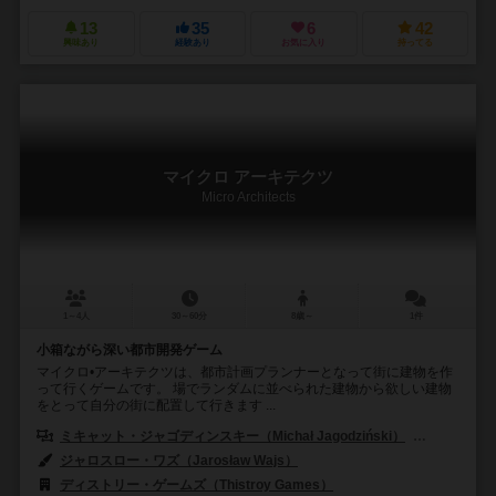
13
35
6
42
興味あり
経験あり
お気に入り
持ってる
マイクロ アーキテクツ
Micro Architects
1～4人
30～60分
8歳～
1件
小箱ながら深い都市開発ゲーム
マイクロ•アーキテクツは、都市計画プランナーとなって街に建物を作
って行くゲームです。 場でランダムに並べられた建物から欲しい建物
をとって自分の街に配置して行きます ...
ミキャット・ジャゴディンスキー（Michał Jagodziński）
カミル・ラン
ジャロスロー・ワズ（Jarosław Wajs）
ディストリー・ゲームズ（Thistroy Games）