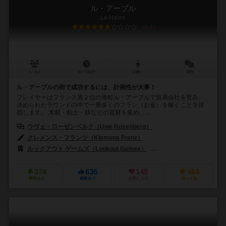
ル・アーブル
Le Havre
6.8
1～5人
30～150分
12歳～
18件
ル・アーブルの街で成功するには、計画性が大事！
プレイヤーはフランス第２位の港町ル・アーブルで貿易会社を営み、
決められたラウンドの中で一番多くのフラン（お金）を稼ぐことを目
指します。 木材・粘土・鉄などの資材を集め、...
ウヴェ・ローゼンベルク（Uwe Rosenberg）
クレメンス・フランツ（Klemens Franz）
ルックアウト ゲームズ（Lookout Games）
999ゲームズ（999 Ga
374
636
148
464
興味あり
経験あり
お気に入り
持ってる