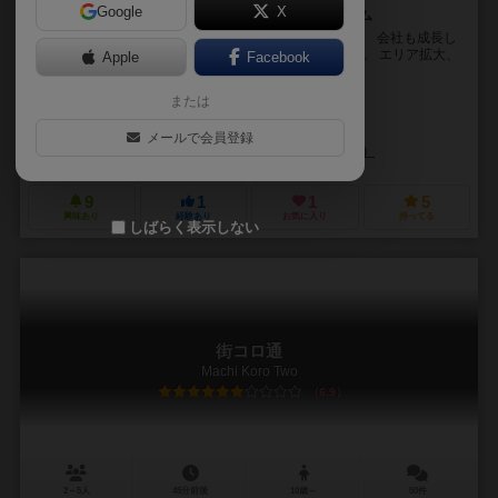
Google
X
会社員しか、勝たん！ 企業経営×職業理解×協力ゲーム
ここは、とある街にある調理ロボを 開発するメーカー。 会社も成長し
シャインも増え、今期は利益10億 が目標に設定された。 エリア拡大、
Apple
Facebook
大手チェーン店へ提案 新しいロボの...
または
おかざき よしかず（Yoshikazu Okazaki）
音葉（Otoha）
メールで会員登録
横浜シャインゲームズ（Yokohama Shain Games）
9
1
1
5
興味あり
経験あり
お気に入り
持ってる
しばらく表示しない
街コロ通
Machi Koro Two
6.9
2～5人
45分前後
10歳～
50件