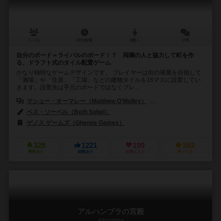
1～7人
20分前後
8歳～
17件
自分のボード＝ライバルのボード！？ 両隣の人と協力して町を作
る、ドラフト式のタイル配置ゲーム
かなり独特なゲームデザインです。 プレイヤーは街の発展を目指して
「酒場」や「住居」「工場」などの建物タイルを16マスに設置してい
きます。設置先は手元のボードではなくプレ...
マシュー・オーマレー（Matthew O'Malley）
モートン・モナード・ペダー
ベス・ソーベル（Beth Sobel）
ゲノス ゲームズ（Ghenos Games）
モーニング（Morning）
328
1221
199
592
興味あり
経験あり
お気に入り
持ってる
アルハンブラの宮殿
Alhambra