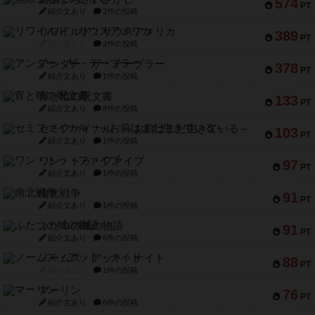
574
PT
紹介文あり
2件の投稿
リワイルド：サウスアメリカ
389
PT
紹介文なし
2件の投稿
アンダー・ザ・テーブラー
378
PT
紹介文あり
1件の投稿
宵と暁の呪文書
133
PT
紹介文あり
8件の投稿
セミファイナル ～お前はまだ生きている～
103
PT
紹介文あり
1件の投稿
ワン・トゥ・ファイブ
97
PT
紹介文あり
1件の投稿
南北戦争
91
PT
紹介文あり
1件の投稿
ふたつの城の物語
91
PT
紹介文あり
6件の投稿
ノームズ・アット・ナイト
88
PT
紹介文なし
1件の投稿
マーリン
76
PT
紹介文あり
6件の投稿