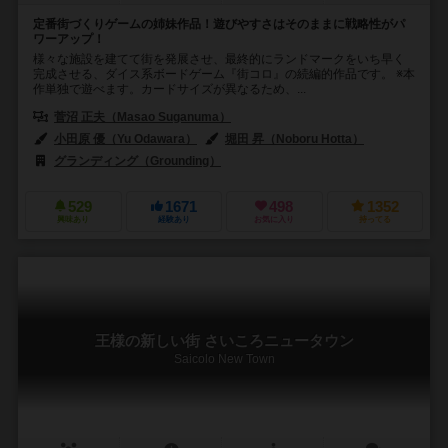
定番街づくりゲームの姉妹作品！遊びやすさはそのままに戦略性がパ
ワーアップ！
様々な施設を建てて街を発展させ、最終的にランドマークをいち早く
完成させる、ダイス系ボードゲーム『街コロ』の続編的作品です。 ※本
作単独で遊べます。カードサイズが異なるため、...
菅沼 正夫（Masao Suganuma）
小田原 優（Yu Odawara）
堀田 昇（Noboru Hotta）
グランディング（Grounding）
529
1671
498
1352
興味あり
経験あり
お気に入り
持ってる
王様の新しい街 さいころニュータウン
Saicolo New Town