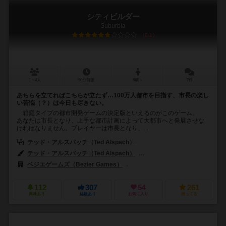
シティビルダー
Suburbia
6.1
1～4人
90分前後
8歳～
7件
あちらを立てればこちらが立たず…100万人都市を目指す、市長の楽し
い苦悩（？）は今日も尽きない。
箱庭タイプの都市開発ゲームの決定版といえるのがこのゲーム。
あなたは市長となり、上手な都市計画によって大都市へと発展させな
ければなりません。プレイヤーは市長となり、...
テッド・アルスパッチ（Ted Alspach）
テッド・アルスパッチ（Ted Alspach）
クレメンス・フランツ（Kleme
ベジエゲームズ（Bezier Games）
アークライト（Arclight）
112
307
54
261
興味あり
経験あり
お気に入り
持ってる