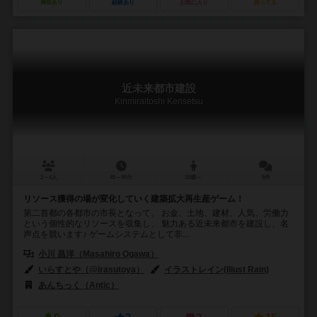
興味あり
経験あり
お気に入り
持ってる
近未来都市建設
Kinmiraitoshi Kensetsu
2～4人
45～90分
10歳～
5件
リソース獲得の場が変化していく建築拡大再生産ゲーム！
第二首都の各都市の市長となって、 お金、土地、建材、人気、労働力
という個性的なリソースを収集し、 魅力ある近未来都市を建設し、名
声点を競います♪ ゲームシステムとして非...
小川 昌洋（Masahiro Ogawa）
いらすとや（@irasutoya）
イラストレイン(Illust Rain)
あんちっく（Antic）