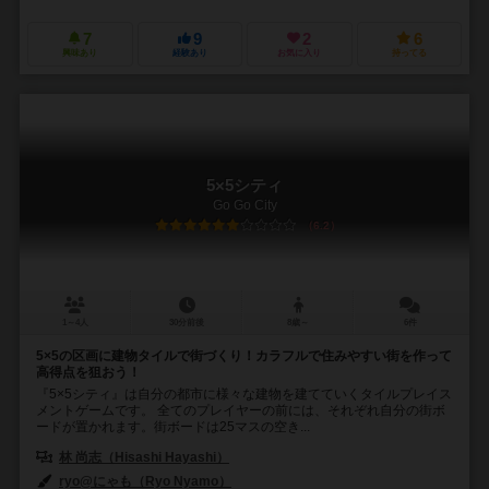
7
9
2
6
興味あり
経験あり
お気に入り
持ってる
5×5シティ
Go Go City
6.2
1～4人
30分前後
8歳～
6件
5×5の区画に建物タイルで街づくり！カラフルで住みやすい街を作って
高得点を狙おう！
『5×5シティ』は自分の都市に様々な建物を建てていくタイルプレイス
メントゲームです。 全てのプレイヤーの前には、それぞれ自分の街ボ
ードが置かれます。街ボードは25マスの空き...
林 尚志（Hisashi Hayashi）
ryo@にゃも（Ryo Nyamo）