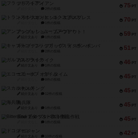
フラットアイアン
75
PT
紹介文なし
2件の投稿
トランスオリエント・エクスプレス
70
PT
紹介文なし
1件の投稿
アンブッシュ！：ムーブアウト！
59
PT
紹介文あり
1件の投稿
キャプテン・フリップ：イスラ・ボンバ
51
PT
紹介文なし
2件の投稿
ガルフストライク
46
PT
紹介文あり
1件の投稿
エコーズ・オブ・タイム
45
PT
紹介文なし
8件の投稿
スカルキング
45
PT
紹介文あり
12件の投稿
海兵隊
45
PT
紹介文あり
1件の投稿
Bitter End ブタペスト救出作戦
45
PT
紹介文なし
1件の投稿
ドコジャン
42
PT
紹介文あり
10件の投稿