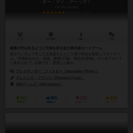
オー・マイ・グーッズ！
Oh My Goods!
6.3
2～4人
30分前後
10歳～
19件
資源が沢山出るように天候を祈る拡大再生産カードゲーム
毎日ランダムで手に入る資源をもとに工場で商品を製造して行くゲー
ム。 特徴的なのは、資源、建物(工場)、商品(生産物)、から全てカード
に表示されている事です。普通なら駒や...
アレクサンダー・フィスター（Alexander Pfister）
クレメンス・フランツ（Klemens Franz）
999ゲームズ（999 Games）
ルックアウト ゲームズ（Lookout Ga
187
865
152
838
興味あり
経験あり
お気に入り
持ってる