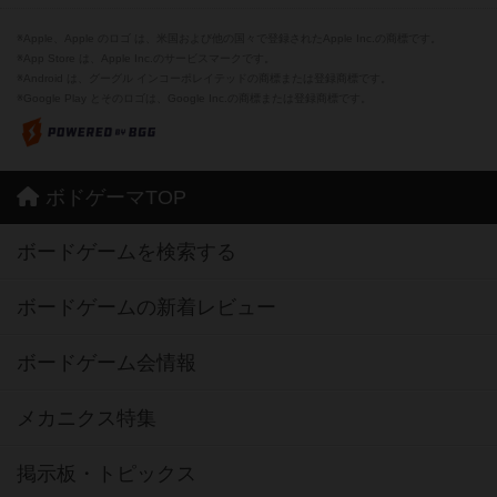
※Apple、Apple のロゴ は、米国および他の国々で登録されたApple Inc.の商標です。
※App Store は、Apple Inc.のサービスマークです。
※Android は、グーグル インコーポレイテッドの商標または登録商標です。
※Google Play とそのロゴは、Google Inc.の商標または登録商標です。
ボドゲーマTOP
ボードゲームを検索する
ボードゲームの新着レビュー
ボードゲーム会情報
メカニクス特集
掲示板・トピックス