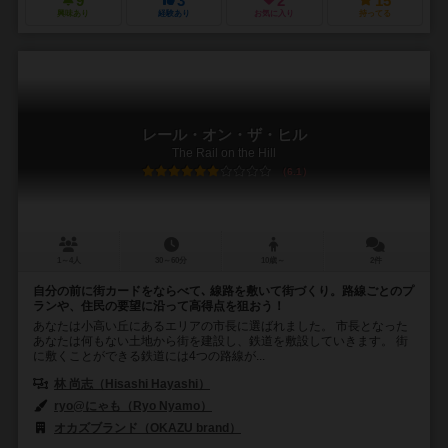
9
3
2
15
興味あり
経験あり
お気に入り
持ってる
レール・オン・ザ・ヒル
The Rail on the Hill
6.1
1～4人
30～60分
10歳～
2件
自分の前に街カードをならべて､ 線路を敷いて街づくり。路線ごとのプ
ランや、住民の要望に沿って高得点を狙おう！
あなたは小高い丘にあるエリアの市長に選ばれました。 市長となった
あなたは何もない土地から街を建設し、鉄道を敷設していきます。 街
に敷くことができる鉄道には4つの路線が...
林 尚志（Hisashi Hayashi）
ryo@にゃも（Ryo Nyamo）
オカズブランド（OKAZU brand）