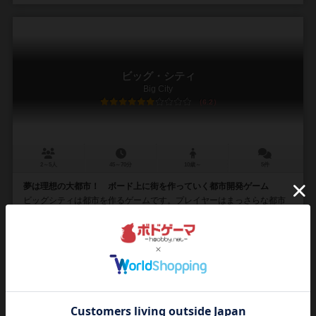
ビッグ・シティ
Big City
6.2
2～5人
45～70分
10歳～
5件
夢は理想の大都市！ ボード上に街を作っていく都市開発ゲーム
ビッグシティは都市を作るゲームです。プレイヤーはまっさらな都市
区画を表すタイル上にオフィスや住宅などを建設し、建てた物の種類
に応じて得点を得ます。 オフィスと住宅は簡単...
フランツ・ベノ・デロンジェ（Franz-Benno Delonge）
未登録
ゴルトジーバー シュピーレ（Goldsieber Spiele）
97
219
32
135
興味あり
経験あり
お気に入り
持ってる