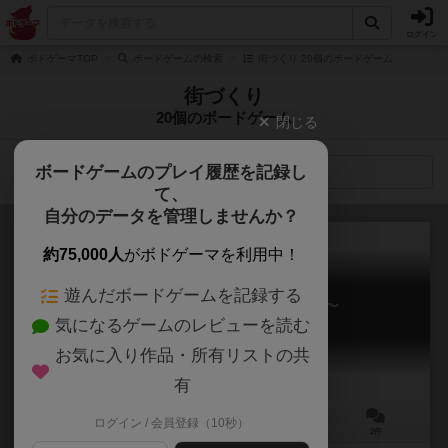
ログイン
ボドゲーマTOP
ボードゲームの検索
街づくり 20個のボードゲーム
街づくり
20個のボードゲーム
閉じる
ボードゲームのプレイ履歴を記録し
検索メニュー
て、
自分のデータを管理しませんか？
約75,000人
がボドゲーマを利用中！
遊んだボードゲームを記録する
シャインズ 〜ものづくり企業編〜
気になるゲームのレビューを読む
Shains
お気に入り作品・所有リストの共
有
ログイン / 会員登録（10秒）
2～4人
15～25分
9歳～
2件