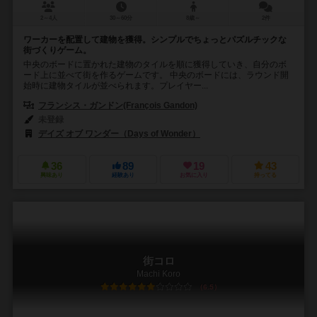
2～4人
30～60分
8歳～
2件
ワーカーを配置して建物を獲得。シンプルでちょっとパズルチックな
街づくりゲーム。
中央のボードに置かれた建物のタイルを順に獲得していき、自分のボ
ード上に並べて街を作るゲームです。 中央のボードには、ラウンド開
始時に建物タイルが並べられます。プレイヤー...
フランシス・ガンドン(François Gandon)
未登録
デイズ オブ ワンダー（Days of Wonder）
36
89
19
43
興味あり
経験あり
お気に入り
持ってる
街コロ
Machi Koro
6.5