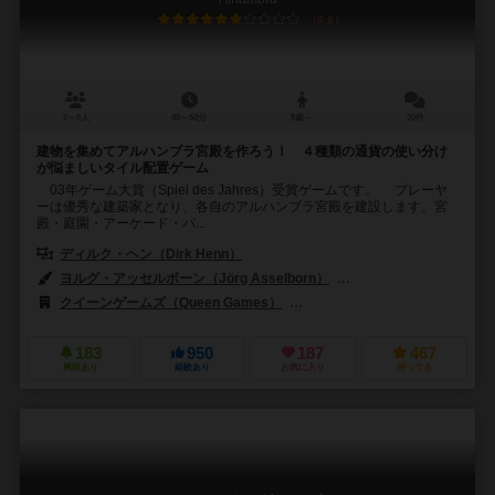
6.6
2～6人
45～60分
8歳～
20件
建物を集めてアルハンブラ宮殿を作ろう！ ４種類の通貨の使い分け
が悩ましいタイル配置ゲーム
03年ゲーム大賞（Spiel des Jahres）受賞ゲームです。 プレーヤ
ーは優秀な建築家となり、各自のアルハンブラ宮殿を建設します。宮
殿・庭園・アーケード・パ...
ディルク・ヘン（Dirk Henn）
ヨルグ・アッセルボーン（Jörg Asselborn）
ジョー・ハートウィッグ（
クイーンゲームズ（Queen Games）
アステリオン・プレス（Asterio
183
950
187
467
興味あり
経験あり
お気に入り
持ってる