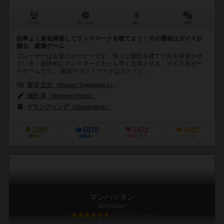
2～4人
30～40分
7歳～
94件
効率よく資金調達してランドマークを建てよう！その運命はダイスが
握る、建築ゲーム
プレーヤーは企業のオーナーです。様々な施設を建てて街を発展させ
ていき、最終的にランドマークをいち早く完成させる、ダイス系ボー
ドゲームです。 施設やランドマークはカードと...
菅沼 正夫（Masao Suganuma）
堀田 昇（Noboru Hotta）
グランディング（Grounding）
1581
5879
1422
4021
興味あり
経験あり
お気に入り
持ってる
マンハッタン
Manhattan
6.4