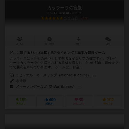
カッラーラの宮殿
The Palace of Carrara
6.5
2～4人
60～80分
8歳～
10件
どこに建てる? いつ決算する? タイミングも重要な建設ゲーム
カッラーラは大理石の産地として有名なイタリアの都市です。プレイ
ヤーはカッラーラから産出される資材を購入し、6つの都市に建物を立
てて勝利点を得ていきます。 ゲームは、お金...
ミヒャエル・キースリング（Michael Kiesling）
ヴォルフガング・クラマ
未登録
ズィーマンゲームズ（Z-Man Games）
ハンス イム グリュック出版（Han
159
409
80
192
興味あり
経験あり
お気に入り
持ってる