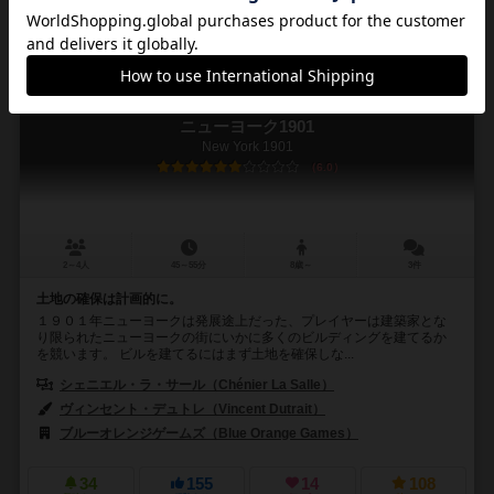
ニューヨーク1901
New York 1901
6.0
2～4人
45～55分
8歳～
3件
土地の確保は計画的に。
１９０１年ニューヨークは発展途上だった、プレイヤーは建築家とな
り限られたニューヨークの街にいかに多くのビルディングを建てるか
を競います。 ビルを建てるにはまず土地を確保しな...
シェニエル・ラ・サール（Chénier La Salle）
ヴィンセント・デュトレ（Vincent Dutrait）
ブルーオレンジゲームズ（Blue Orange Games）
34
155
14
108