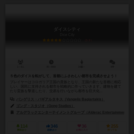
ダイスシティ
Dice City
5.9
1～4人
45～60分
14歳～
6件
５色のダイスを転がして、首都にふさわしい都市を完成させよう！
プレイヤーはコロガリア王国の貴族となり、王国の新たな首都に相応
しい、国民に支持される都市を戦略的に作っていきます。建物を建て
たり蛮族を撃退したり、交易を行いながら都市を巨大化...
バンゲリス・バギアルタキス（Vangelis Bagiartakis）
ゴング・スタジオ（Gong Studios）
アルデラックエンターテイメントグループ（Alderac Entertainment Gro
114
346
36
255
興味あり
経験あり
お気に入り
持ってる