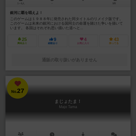
1～6人
－
3件
銀河に覇を唱えよ！
このゲームは１９８８年に発売された同タイトルのリメイク版です。
このゲームは未来の銀河における国同士の命運を賭けた争いを描いて
います。 各国はそれぞれ思い描いた道へと...
25
9
4
43
興味あり
経験あり
お気に入り
持ってる
通販の取り扱いがありません
27
No.
まじょたま！
Majo Tama