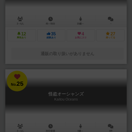
2～6人
45～55分
10歳～
－
12
35
4
27
興味あり
経験あり
お気に入り
持ってる
通販の取り扱いがありません
25
No.
怪盗オーシャンズ
Kaitou Oceans
3～4人
30分前後
8歳～
4件