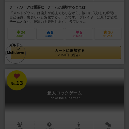
チームワークは重要だ、チームが崩壊するまでは
『メルトダウン』は協力が前提でありながら、協力に失敗した瞬間に
自己保身、裏切りへと変化するゲームです。 プレイヤーは原子炉管理
チームとなり、炉出力を管理します。 各プレイ...
24
9
5
10
興味あり
経験あり
お気に入り
持ってる
カートに追加する
2,750円（税込）
13
No.
超人ロックゲーム
Locke the superman