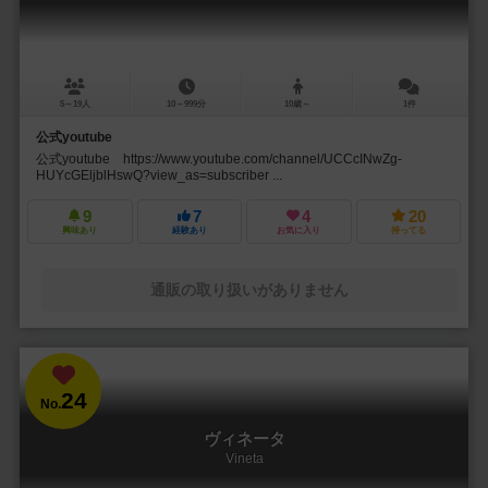
5～19人
10～999分
10歳～
1件
公式youtube
公式youtube https://www.youtube.com/channel/UCCcINwZg-
HUYcGEljblHswQ?view_as=subscriber ...
9
7
4
20
興味あり
経験あり
お気に入り
持ってる
通販の取り扱いがありません
24
No.
ヴィネータ
Vineta