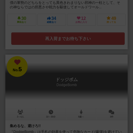
僕の軍勢のどちらをとっても異色きわまりない邪神の一柱として、そ
の神ならではの邪悪さや戦力を駆使してオールドワール...
30
34
12
49
興味あり
経験あり
お気に入り
持ってる
再入荷までお待ち下さい
5
No.
ドッジボム
DodgeBomb
3～6人
10～30分
8歳～
3件
集めるな、避けろ!!
『DodgeBomb』は手札の効果を使って危険なカード(爆弾)を避けてい