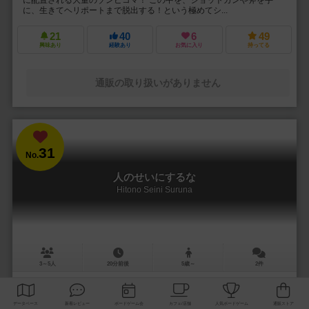
に、生きてヘリポートまで脱出する！という極めてシ...
21
40
6
49
興味あり
経験あり
お気に入り
持ってる
通販の取り扱いがありません
31
No.
人のせいにするな
Hitono Seini Suruna
3～5人
20分前後
5歳～
2件
責任をなすりつけろ！
「お前がやったんだろ！！」 やった覚えのないミスや罪を押し付けら