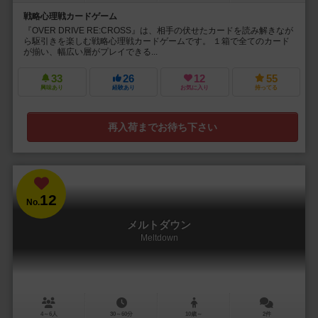
戦略心理戦カードゲーム
『OVER DRIVE RE:CROSS』は、相手の伏せたカードを読み解きなが
ら駆引きを楽しむ戦略心理戦カードゲームです。 １箱で全てのカード
が揃い、幅広い層がプレイできる...
33
26
12
55
興味あり
経験あり
お気に入り
持ってる
再入荷までお待ち下さい
12
No.
メルトダウン
Meltdown
4～6人
30～60分
10歳～
2件