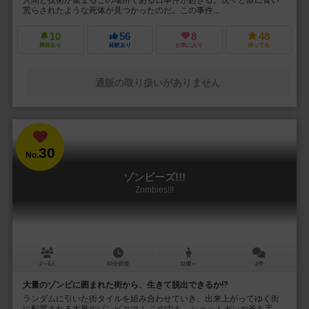
荒らされたような死体が見つかったのだ。この事件...
10
56
8
48
興味あり
経験あり
お気に入り
持ってる
通販の取り扱いがありません
30
No.
ゾンビーズ!!!
Zombies!!!
2～6人
60分前後
12歳～
2件
大量のゾンビに囲まれた街から、生きて脱出できるか⁉︎
ランダムに引いた街タイルを組み合わせていき、出来上がってゆく街
に配置される大量のゾンビコマ！ この中を、ショットガンや斧を手