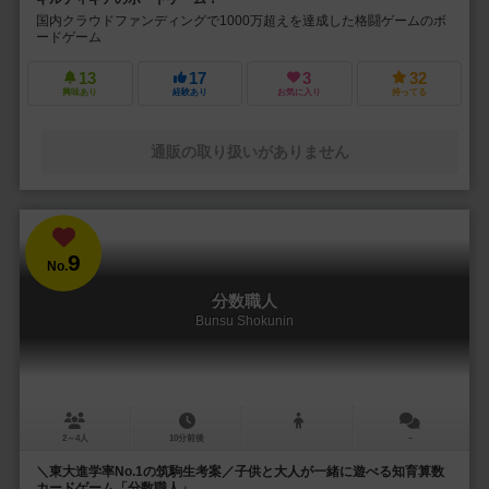
国内クラウドファンディングで1000万超えを達成した格闘ゲームのボ
ードゲーム
13
17
3
32
興味あり
経験あり
お気に入り
持ってる
通販の取り扱いがありません
9
No.
分数職人
Bunsu Shokunin
2～4人
10分前後
－
＼東大進学率No.1の筑駒生考案／子供と大人が一緒に遊べる知育算数
カードゲーム「分数職人」