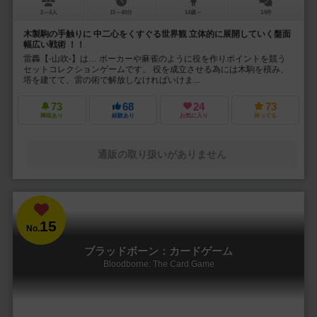
2～4人
15～40分
14歳～
14件
木製駒の手触りに 中二心をくすぐる世界観 立体的に展開していく盤面
幅広い戦術 ！！
雷轟【-山吹-】は… ポーカーや麻雀のように役を作りポイントを競う
セットコレクションゲームです。 役を成立させる為には木駒を積み、
塔を建てて、雷の術で解放しなければいけま...
73
68
24
73
興味あり
経験あり
お気に入り
持ってる
通販の取り扱いがありません
15
No.
ブラッドボーン：カードゲーム
Bloodborne: The Card Game