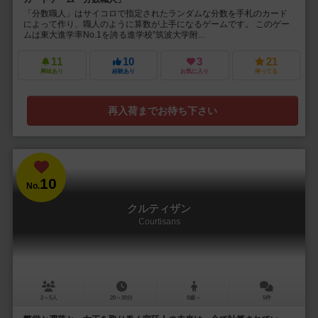
「分数職人」はサイコロで指定されたランダムな分数を手札のカード
によって作り、職人のように算数が上手になるゲームです。 このゲー
ムは東大進学率No.1を誇る進学校”筑波大学附...
11
10
3
21
興味あり
経験あり
お気に入り
持ってる
再入荷までお待ち下さい
10
No.
クルティザン
Courtisans
2～5人
20～30分
8歳～
5件