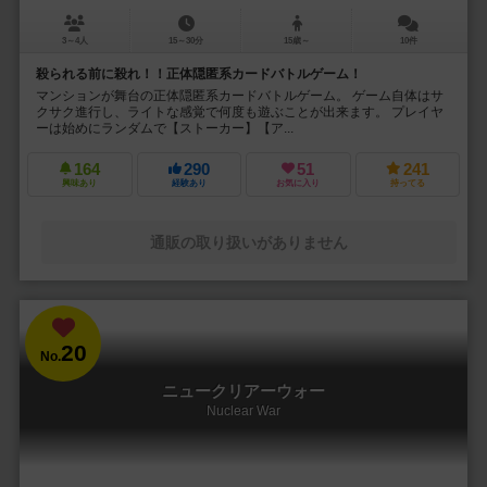
3～4人
15～30分
15歳～
10件
殺られる前に殺れ！！正体隠匿系カードバトルゲーム！
マンションが舞台の正体隠匿系カードバトルゲーム。 ゲーム自体はサ
クサク進行し、ライトな感覚で何度も遊ぶことが出来ます。 プレイヤ
ーは始めにランダムで【ストーカー】【ア...
164
290
51
241
興味あり
経験あり
お気に入り
持ってる
通販の取り扱いがありません
20
No.
ニュークリアーウォー
Nuclear War