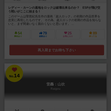
5～12人
60～80分
12歳～
7件
レディー・カーンの基地をロックは破壊出来るのか？ ESPが飛び交
う戦いがここに始まる！
このゲームは聖悠紀先生作の漫画「超人ロック」の初期の作品世界を
忠実に再現したものです。 その為、超人ロックの初期の作品を知らな
いと、まず間違いなく面白くないと思います。 ...
54
79
25
89
興味あり
経験あり
お気に入り
持ってる
再入荷までお待ち下さい
14
No.
雷轟：山吹
Raigou