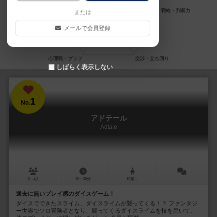
または
メールで会員登録
しばらく表示しない
1
No.
アドテール
Adtale
3～4人
20～30分
10歳～
－
過去に無いプレイ感のダイスゲーム！
ダイスでできたスライム、ダイスライムが襲ってくる！？ ファンタジ
ー世界でソロ冒険者となり、襲ってくるダイスライムを技を用いて、