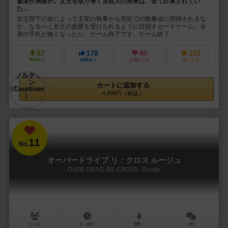
繁栄か凋落か。女王を取り巻く宮廷人の未来は、全て計算されてい
た…
女王陛下の命によって王室の執事から宮廷での晩餐会に招待されるな
か、なるべく女王の寵愛を受けられるように目指すカードゲーム。全
員の手札が無くなったら、ゲーム終了です。ゲーム終了...
87
178
40
131
興味あり
経験あり
お気に入り
持ってる
カートに追加する
4,400円（税込）
11
No.
オーバードライブ リ：クロス ルージュ
OVER DRIVE RE:CROSS -Rouge
1～4人
5～20分
8歳～
1件