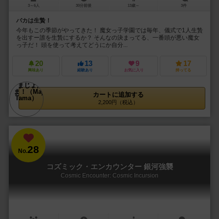
3～6人
30分前後
13歳～
3件
バカは生贄！
今年もこの季節がやってきた！ 魔女っ子学園では毎年、儀式で1人生贄
を出すー誰を生贄にするか？ そんなの決まってる、一番頭が悪い魔女
っ子だ！ 頭を使って考えてどうにか自分...
20
13
9
17
興味あり
経験あり
お気に入り
持ってる
カートに追加する
2,200円（税込）
28
No.
コズミック・エンカウンター 銀河強襲
Cosmic Encounter: Cosmic Incursion