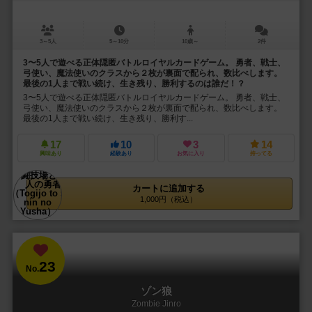
3～5人
5～10分
10歳～
2件
3〜5人で遊べる正体隠匿バトルロイヤルカードゲーム。 勇者、戦士、
弓使い、魔法使いのクラスから２枚が裏面で配られ、数比べします。
最後の1人まで戦い続け、生き残り、勝利するのは誰だ！？
3〜5人で遊べる正体隠匿バトルロイヤルカードゲーム。 勇者、戦士、
弓使い、魔法使いのクラスから２枚が裏面で配られ、数比べします。
最後の1人まで戦い続け、生き残り、勝利す...
17
10
3
14
興味あり
経験あり
お気に入り
持ってる
カートに追加する
1,000円（税込）
23
No.
ゾン狼
Zombie Jinro