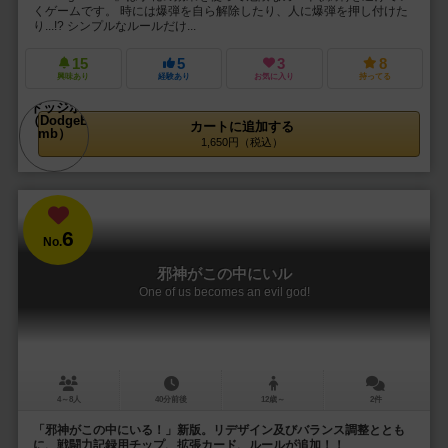
くゲームです。 時には爆弾を自ら解除したり、人に爆弾を押し付けた
り...!? シンプルなルールだけ...
15
5
3
8
興味あり
経験あり
お気に入り
持ってる
カートに追加する
1,650円（税込）
6
No.
邪神がこの中にいル
One of us becomes an evil god!
4～8人
40分前後
12歳～
2件
「邪神がこの中にいる！」新版。リデザイン及びバランス調整ととも
に、戦闘力記録用チップ、拡張カード、ルールが追加！！