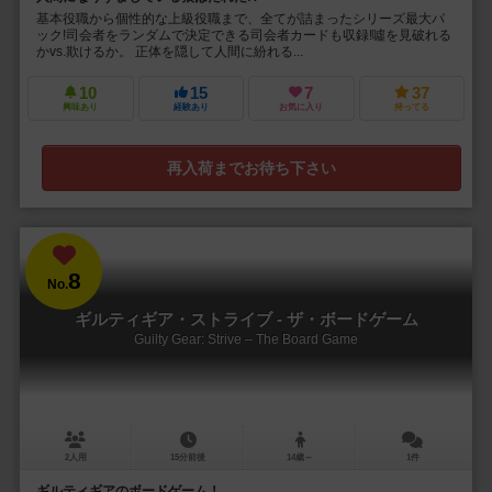
基本役職から個性的な上級役職まで、全てが詰まったシリーズ最大パ
ック!司会者をランダムで決定できる司会者カードも収録!噓を見破れる
かvs.欺けるか。 正体を隠して人間に紛れる...
10
15
7
37
興味あり
経験あり
お気に入り
持ってる
再入荷までお待ち下さい
8
No.
ギルティギア・ストライブ - ザ・ボードゲーム
Guilty Gear: Strive – The Board Game
2人用
15分前後
14歳～
1件
ギルティギアのボードゲーム！