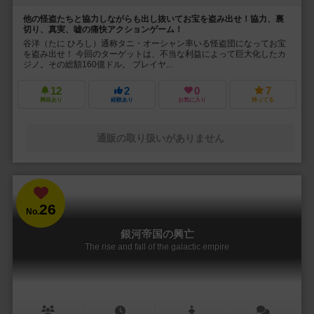
他の怪盗たちと協力しながらも出し抜いてお宝を盗み出せ！協力、裏
切り、真実、嘘の痛快アクションゲーム！
谷洋（たに ひろし）通称タニ・オーシャン率いる怪盗団になってお宝
を盗み出せ！ 今回のターゲットは、不当な利益によって巨大化したカ
ジノ。その総額160億ドル。 プレイヤ...
12
2
0
7
興味あり
経験あり
お気に入り
持ってる
通販の取り扱いがありません
26
No.
銀河帝国の興亡
The rise and fall of the galactic empire