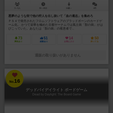
3～5人
30～45分
14歳～
4件
悪夢のような街で他の狩人を出し抜いて「血の遺志」を集めろ
ＰＳ４で発売されたフロムソフトウェアのブラッドボーンのカードゲ
ーム化。 かつて栄華を極めた古都ヤーナムでは風土病「獣の病」がは
びこっていた。あなたは「獣の病」の罹患者で...
73
51
14
50
興味あり
経験あり
お気に入り
持ってる
通販の取り扱いがありません
16
No.
デッドバイデイライト ボードゲーム
Dead by Daylight: The Board Game