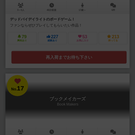
3～5人
45分前後
17歳～
6件
デッドバイデイライトのボードゲーム！
ファンならぜひプレイしてもらいたい作品！
79
227
53
213
興味あり
経験あり
お気に入り
持ってる
再入荷までお待ち下さい
17
No.
ブックメイカーズ
Book Makers