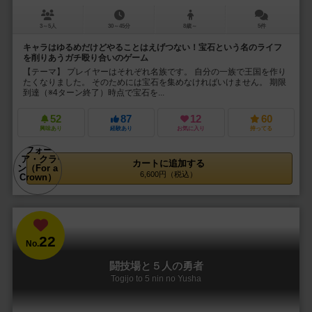
3～5人
30～45分
8歳～
5件
キャラはゆるめだけどやることはえげつない！宝石という名のライフ
を削りあうガチ殴り合いのゲーム
【テーマ】 プレイヤーはそれぞれ名族です。 自分の一族で王国を作り
たくなりました。 そのためには宝石を集めなければいけません。 期限
到達（※4ターン終了）時点で宝石を...
52
87
12
60
興味あり
経験あり
お気に入り
持ってる
カートに追加する
6,600円（税込）
22
No.
闘技場と５人の勇者
Togijo to 5 nin no Yusha