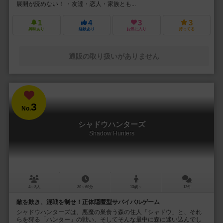
展開が読めない！ ・友達・恋人・家族とも...
1
4
3
3
興味あり
経験あり
お気に入り
持ってる
通販の取り扱いがありません
3
No.
シャドウハンターズ
Shadow Hunters
4～8人
30～60分
13歳～
12件
敵を欺き、混戦を制せ！正体隠匿型サバイバルゲーム
シャドウハンターズは、悪魔の巣食う森の住人「シャドウ」と、それ
らを狩る「ハンター」の戦い、そしてそんな最中に森に迷い込んでし