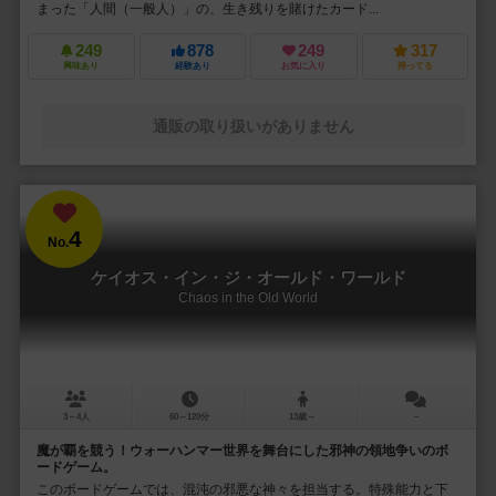
まった「人間（一般人）」の、生き残りを賭けたカード...
249
878
249
317
興味あり
経験あり
お気に入り
持ってる
通販の取り扱いがありません
4
No.
ケイオス・イン・ジ・オールド・ワールド
Chaos in the Old World
3～4人
60～120分
13歳～
－
魔が覇を競う！ウォーハンマー世界を舞台にした邪神の領地争いのボ
ードゲーム。
このボードゲームでは、混沌の邪悪な神々を担当する。特殊能力と下