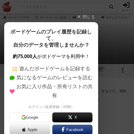
ログイン
閉じる
ボドゲーマTOP
ボードゲームの検索
マッド・リブ
次のおすすめボード
ボードゲームのプレイ履歴を記録し
て、
マッド・リブ
自分のデータを管理しませんか？
次のおすすめボードゲーム
約75,000人
がボドゲーマを利用中！
遊んだボードゲームを記録する
1
1
トップ
画像
動画
レビュー
カフェ
気になるゲームのレビューを読む
『マッド・リブ』が好きな方へのおすすめ
お気に入り作品・所有リストの共
このゲームのトップページで投票された「プレイ感の評価」をもとに、傾向
有
が近いボードゲームをランキング形式で紹介します。
※リストには一定の投票数がある作品のみを表示しています
ログイン / 会員登録（10秒）
Google
X
Apple
Facebook