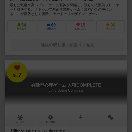
最も狂気度が高いプレイヤーに邪神が降臨し、残りの人類側プレイヤ
ーと対決する。クトゥルフ系正体隠匿ゲーム「邪神がこの中にい
る！」が新版として復活。 カードのリデザイン、ゲーム...
54
60
15
90
興味あり
経験あり
お気に入り
持ってる
通販の取り扱いがありません
7
No.
会話型心理ゲーム 人狼COMPLETE
Jinro Game Complete
4～25人
10～90分
－
人間になりすましている狼はだれだ!?