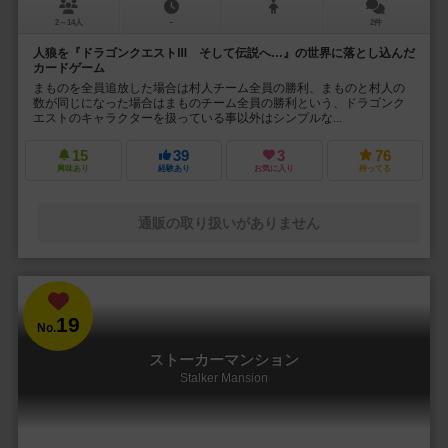
2～14人
－
2件
人狼を『ドラゴンクエストⅢ そして伝説へ…』の世界に落とし込んだ
カードゲーム
まものを全員追放した場合は村人チーム全員の勝利、まものと村人の
数が同じになった場合はまものチーム全員の勝利という、ドラゴンク
エストのキャラクターを扱っている事以外はシンプルな...
15
39
3
76
興味あり
経験あり
お気に入り
持ってる
通販の取り扱いがありません
19
No.
ストーカーマンション
Stalker Mansion