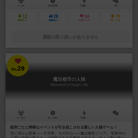
3～6人
60分前後
10歳～
1件
12
28
14
70
興味あり
経験あり
お気に入り
持ってる
通販の取り扱いがありません
29
No.
魔法都市の人狼
Werewolf of magic city
6～23人
60～90分
10歳～
－
処刑ごとに特殊なイベントが引き起こされる新しい人狼ゲーム！
空に浮かぶ世界――天空界。その中心――魔法都市ノリア。 世界中の
人間と技術が集まるこの場所である日事件が起きる。次々と獣に食い