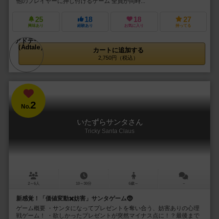
他のプレイヤーに押し付けるゲーム 全員が同時...
25
18
18
27
興味あり
経験あり
お気に入り
持ってる
カートに追加する
2,750円（税込）
2
No.
いたずらサンタさん
Tricky Santa Claus
2～6人
10～30分
6歳～
－
新感覚！「価値変動✖️妨害」サンタゲーム🤶
ゲーム概要 ・サンタになってプレゼントを奪い合う、妨害ありの心理
戦ゲーム！ ・欲しかったプレゼントが突然マイナス点に！？最後まで