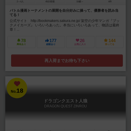
2～4人
45分前後
10歳～
4件
バトル漫画トーナメントの展開を自分好みに操って、優勝者を読み当
てる！
公式サイト http://bookmakers.sakura.ne.jp/ 架空の少年マンガ『ブッ
クメイカーズ』 いろいろあった。本当にいろいろあって、物語は最終
章！...
78
177
26
144
興味あり
経験あり
お気に入り
持ってる
再入荷までお待ち下さい
18
No.
ドラゴンクエスト人狼
DRAGON QUEST ZINROU