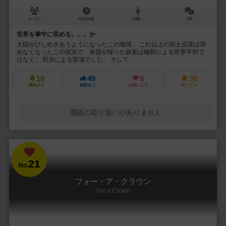
2～6人
60分前後
10歳～
4件
世界を掌中に収める。。。か
大国がひしめきあうようになったこの地球。 これ以上の領土拡張は望
めなくなったこの状況で、各国が採った政策は融和による世界平和で
はなく、 対決による富強でした。 そして、...
18
49
8
38
興味あり
経験あり
お気に入り
持ってる
通販の取り扱いがありません
21
No.
フォー・ア・クラウン
For a Crown