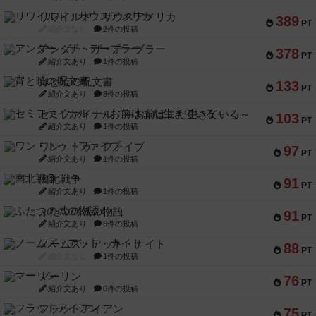
リワイルド：サウスアメリカ
389
PT
紹介文なし
2件の投稿
アンダー・ザ・テーブラー
378
PT
紹介文あり
1件の投稿
宵と暁の呪文書
133
PT
紹介文あり
8件の投稿
セミファイナル ～お前はまだ生きている～
103
PT
紹介文あり
1件の投稿
ワン・トゥ・ファイブ
97
PT
紹介文あり
1件の投稿
南北戦争
91
PT
紹介文あり
1件の投稿
ふたつの城の物語
91
PT
紹介文あり
6件の投稿
ノームズ・アット・ナイト
88
PT
紹介文なし
1件の投稿
マーリン
76
PT
紹介文あり
6件の投稿
フラットアイアン
75
PT