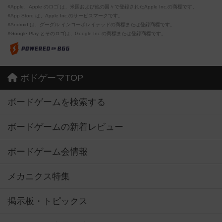
※Apple、Apple のロゴ は、米国および他の国々で登録されたApple Inc.の商標です。
※App Store は、Apple Inc.のサービスマークです。
※Android は、グーグル インコーポレイテッドの商標または登録商標です。
※Google Play とそのロゴは、Google Inc.の商標または登録商標です。
ボドゲーマTOP
ボードゲームを検索する
ボードゲームの新着レビュー
ボードゲーム会情報
メカニクス特集
掲示板・トピックス