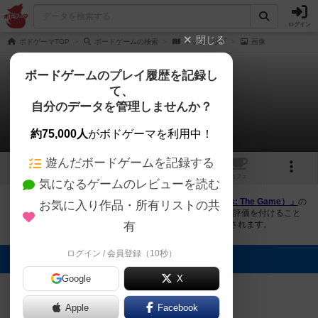
ログイン
閉じる
ボドゲーマTOP
ボードゲームの検索
マッド・リブ
画像
ボードゲームのプレイ履歴を記録し
て、
マッド・リブ
自分のデータを管理しませんか？
1件の画像
約75,000人
がボドゲーマを利用中！
遊んだボードゲームを記録する
1
1
トップ
画像
動画
レビュー
カフェ
気になるゲームのレビューを読む
ボドゲーマにログインすると、
「マッド・リブ（Mad Libs: The Game）」
の
お気に入り作品・所有リストの共
画像をアップロード出来たり、他のユーザーの投稿画像に評価を付けること
ができます。また、トップ6の画像は様々なページで表示されます。
有
ログイン / 会員登録（10秒）
トップに表示される画像
Google
X
まつなが
Apple
Facebook