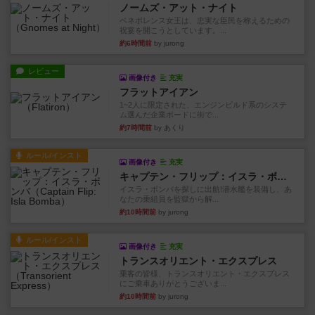
ノームズ・アット・ナイト
ベネボレンス女王は、忠実な臣民を称えるための
祝宴を開こうとしています。...
約6時間前
by jurong
レビュー
画像付き
充実
フラットアイアン
1~2人に限定された、エンジンビルド系のシステ
ム選んだ企業ボードに街で...
約7時間前
by あくり
ルール/インスト
画像付き
充実
キャプテン・フリップ：イスラ・ボンバ
イスラ・ボンバを探しに出航!潜水艦を装備し、あ
なたの乗組員を監獄から解...
約10時間前
by jurong
ルール/インスト
画像付き
充実
トランスオリエント・エクスプレス
乗客の皆様、トランスオリエント・エクスプレス
にご乗車ありがとうございま...
約10時間前
by jurong