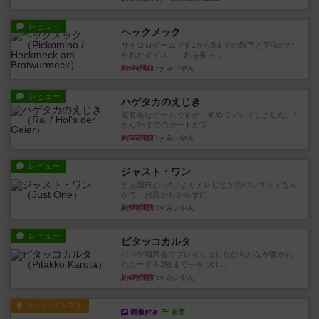
レビュー
ヘックメック
サイコロゲームです1から5までの数字と芋虫がか
かれたダイス。これを振っ...
約5時間前
by みいやん
レビュー
ハゲタカのえじき
超有名なゲームですが、初めてプレイしました。1
から15までのカードがプ...
約5時間前
by みいやん
レビュー
ジャスト・ワン
まぁ面白かった‼️よくテレビとかのバラエティなん
かで、お題がわからずに...
約5時間前
by みいやん
レビュー
ピタッコカルタ
ボドゲ相席会でプレイしましたひらがなが書かれ
たカードを2枚まで手をつけ...
約6時間前
by みいやん
ルール/インスト
画像付き
充実