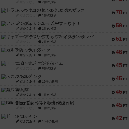
紹介文なし
2件の投稿
トランスオリエント・エクスプレス
70
PT
紹介文なし
1件の投稿
アンブッシュ！：ムーブアウト！
59
PT
紹介文あり
1件の投稿
キャプテン・フリップ：イスラ・ボンバ
51
PT
紹介文なし
2件の投稿
ガルフストライク
46
PT
紹介文あり
1件の投稿
エコーズ・オブ・タイム
45
PT
紹介文なし
8件の投稿
スカルキング
45
PT
紹介文あり
12件の投稿
海兵隊
45
PT
紹介文あり
1件の投稿
Bitter End ブタペスト救出作戦
45
PT
紹介文なし
1件の投稿
ドコジャン
42
PT
紹介文あり
10件の投稿