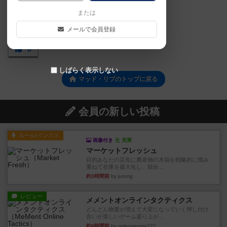
または
メールで会員登録
0
しばらく表示しない
マッド・リブのトップに戻る
会員の新しい投稿
ルール/インスト
画像付き
充実
マーケットフレッシュ
目的あなたの店先に農産物の木箱を戦略的に積み
重ねて在庫を最大化し、競合...
約3時間前
by jurong
レビュー
メメントオンラインタクティクス
どんどん物量が増えて大変になっていく押し付け
合いが楽しいゲーム盛り上が...
約4時間前
by nekomanma222