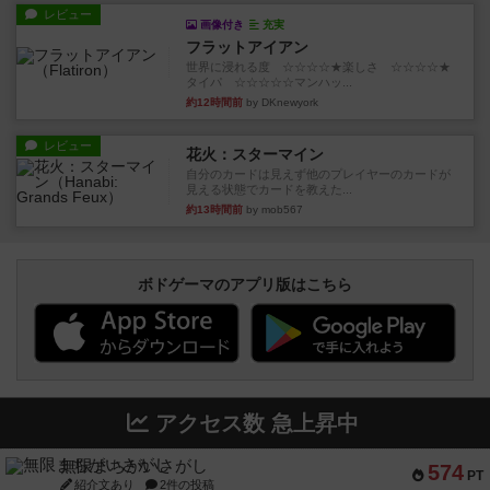
レビュー
画像付き
充実
フラットアイアン
世界に浸れる度 ☆☆☆☆★楽しさ ☆☆☆☆★
タイパ ☆☆☆☆☆マンハッ...
約12時間前
by DKnewyork
レビュー
花火：スターマイン
自分のカードは見えず他のプレイヤーのカードが
見える状態でカードを教えた...
約13時間前
by mob567
ボドゲーマのアプリ版はこちら
アクセス数 急上昇中
無限まちがいさがし
574
PT
紹介文あり
2件の投稿