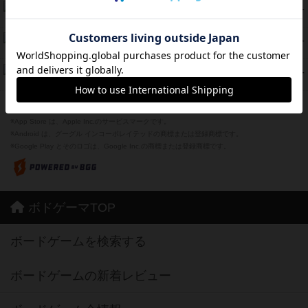
ラピード
46
PT
紹介文なし
1件の投稿
ザ・フラッフィー・ライト
44
PT
紹介文なし
0件の投稿
ふたつの城の物語
39
PT
紹介文あり
6件の投稿
※Apple、Apple のロゴ は、米国および他の国々で登録されたApple Inc.の商標です。
※App Store は、Apple Inc.のサービスマークです。
※Android は、グーグル インコーポレイテッドの商標または登録商標です。
※Google Play とそのロゴは、Google Inc.の商標または登録商標です。
ボドゲーマTOP
ボードゲームを検索する
ボードゲームの新着レビュー