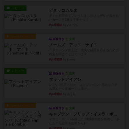
レビュー
ピタッコカルタ
ボドゲ相席会でプレイしましたひらがなが書かれ
たカードを2枚まで手をつけ...
約3時間前
by みいやん
ルール/インスト
画像付き
充実
ノームズ・アット・ナイト
ベネボレンス女王は、忠実な臣民を称えるための
祝宴を開こうとしています。...
約4時間前
by jurong
レビュー
画像付き
充実
フラットアイアン
1~2人に限定された、エンジンビルド系のシステ
ム選んだ企業ボードに街で...
約4時間前
by あくり
ルール/インスト
画像付き
充実
キャプテン・フリップ：イスラ・ボンバ
イスラ・ボンバを探しに出航!潜水艦を装備し、あ
なたの乗組員を監獄から解...
約7時間前
by jurong