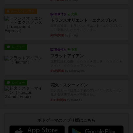
ルール/インスト
画像付き
充実
トランスオリエント・エクスプレス
乗客の皆様、トランスオリエント・エクスプレス
にご乗車ありがとうございま...
約8時間前
by jurong
レビュー
画像付き
充実
フラットアイアン
世界に浸れる度 ☆☆☆☆★楽しさ ☆☆☆☆★
タイパ ☆☆☆☆☆マンハッ...
約9時間前
by DKnewyork
レビュー
花火：スターマイン
自分のカードは見えず他のプレイヤーのカードが
見える状態でカードを教えた...
約11時間前
by mob567
ボドゲーマのアプリ版はこちら