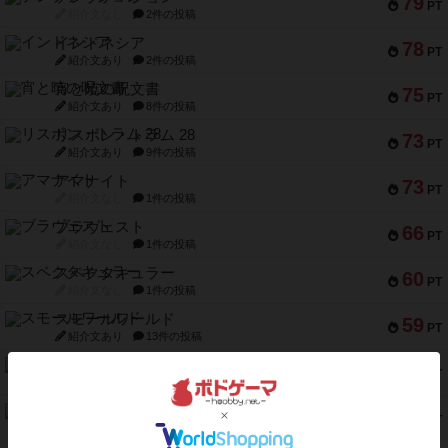
79
PT
紹介文なし
2件の投稿
インドネシア
78
PT
紹介文あり
2件の投稿
宵と暁の呪文書
75
PT
紹介文あり
8件の投稿
リスボン・トラム 28
73
PT
紹介文あり
9件の投稿
アマナイト
73
PT
紹介文なし
1件の投稿
ブラヴェスト
66
PT
紹介文なし
1件の投稿
スペクタキュラー
60
PT
紹介文なし
1件の投稿
スモールワールド
59
PT
紹介文あり
13件の投稿
ギャンブラー
58
PT
紹介文なし
2件の投稿
Bitter End ブタペスト救出作戦
52
PT
紹介文なし
1件の投稿