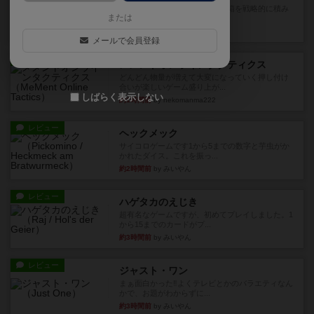
目的あなたの店先に農産物の木箱を戦略的に積み
または
重ねて在庫を最大化し、競合...
28分前
by jurong
メールで会員登録
レビュー
メメントオンラインタクティクス
どんどん物量が増えて大変になっていく押し付け
合いが楽しいゲーム盛り上が...
しばらく表示しない
約1時間前
by nekomanma222
レビュー
ヘックメック
サイコロゲームです1から5までの数字と芋虫がか
かれたダイス。これを振っ...
約2時間前
by みいやん
レビュー
ハゲタカのえじき
超有名なゲームですが、初めてプレイしました。1
から15までのカードがプ...
約3時間前
by みいやん
レビュー
ジャスト・ワン
まぁ面白かった‼️よくテレビとかのバラエティなん
かで、お題がわからずに...
約3時間前
by みいやん