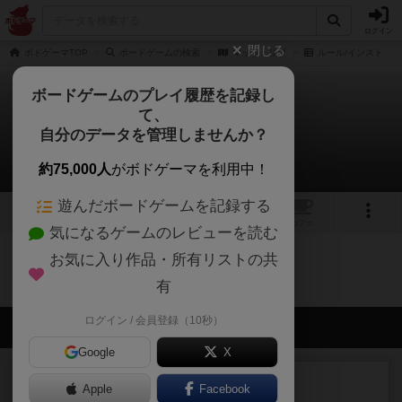
ログイン
閉じる
ボドゲーマTOP
ボードゲームの検索
マッド・リブ
ルール/インスト
ボードゲームのプレイ履歴を記録し
て、
マッド・リブ
自分のデータを管理しませんか？
0件のルール/インスト
約75,000人
がボドゲーマを利用中！
遊んだボードゲームを記録する
1
1
トップ
画像
動画
レビュー
カフェ
気になるゲームのレビューを読む
お気に入り作品・所有リストの共
マッド・リブのトップに戻る
有
ログイン / 会員登録（10秒）
会員の新しい投稿
Google
X
ルール/インスト
画像付き
充実
Apple
Facebook
マーケットフレッシュ