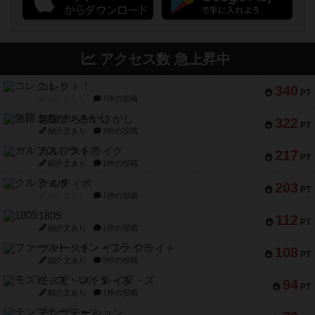
アクセス数 急上昇中
コレクト！
340
PT
紹介文なし
1件の投稿
無限まちがいさがし
322
PT
紹介文あり
2件の投稿
ガルフストライク
217
PT
紹介文あり
1件の投稿
クルティボ
203
PT
紹介文なし
1件の投稿
1809
112
PT
紹介文あり
1件の投稿
ファースト・イン・フライト
108
PT
紹介文あり
3件の投稿
モズビ－ズ・レイダ－ズ
94
PT
紹介文あり
1件の投稿
テンプテーション