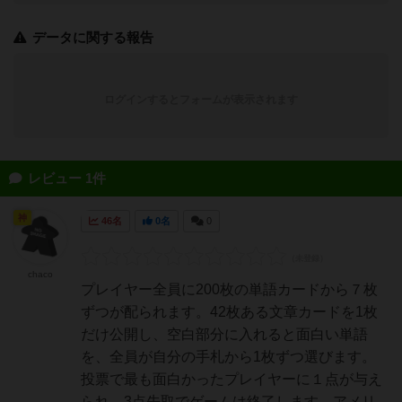
データに関する報告
ログインするとフォームが表示されます
レビュー 1件
神
46名
0名
0
chaco
プレイヤー全員に200枚の単語カードから７枚
ずつが配られます。42枚ある文章カードを1枚
だけ公開し、空白部分に入れると面白い単語
を、全員が自分の手札から1枚ずつ選びます。
投票で最も面白かったプレイヤーに１点が与え
られ、3点先取でゲームは終了します。アメリ