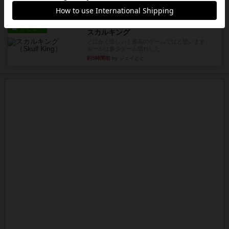
約5時間前
by Chaco
レビュー
スカルキング
とにかく楽しい！最高のゲームではと思います。
ルールは多少ゲーム慣れした...
約5時間前
by ジェイとと