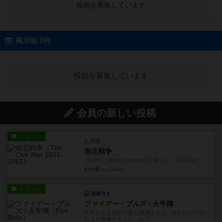
投稿を募集しています
掲示板 0件
投稿を募集しています
会員の新しい投稿
レビュー
充実
南北戦争
1983年にVictory Gamesが出版した『The Civil ...
41分前
by Chaco
レビュー
画像付き
ファイアー・ブルズ / 火牛陣
火牛を引き連れて敵を殲滅させる。縦か斜めで前2
列まで攻撃できるが、自分...