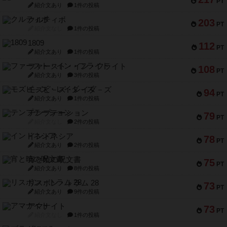
PT
紹介文あり
1件の投稿
クルティボ
203
PT
紹介文なし
1件の投稿
1809
112
PT
紹介文あり
1件の投稿
ファースト・イン・フライト
108
PT
紹介文あり
3件の投稿
モズビ－ズ・レイダ－ズ
94
PT
紹介文あり
1件の投稿
テンプテーション
79
PT
紹介文なし
2件の投稿
インドネシア
78
PT
紹介文あり
2件の投稿
宵と暁の呪文書
75
PT
紹介文あり
8件の投稿
リスボン・トラム 28
73
PT
紹介文あり
9件の投稿
アマナイト
73
PT
紹介文なし
1件の投稿