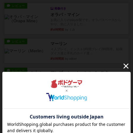
レビュー
画像付き
オラパ・マイン
お気に入りのplayte製です。オラパスペースから
やり、気に入りました...
約4時間前
by くみ
レビュー
マーリン
４人プレイ。インスト1時間プレイ2時間半。結構
ダイス運と手札のカード運...
約5時間前
by oliber
レビュー
アンブッシュ！：シルバースター
1987年にVictory Gamesが出版した『Silver Sta...
約5時間前
by Chaco
レビュー
アンブッシュ！：パープルハート
1985年にVictory Gamesが出版した『Purple Hea...
約5時間前
by Chaco
レビュー
アンブッシュ！：ムーブアウト！
1984年にVictory Gamesが出版した『Move
Out！』...