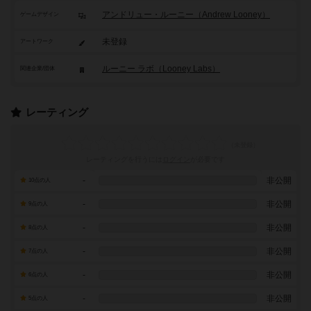
アンドリュー・ルーニー（Andrew Looney）
ゲームデザイン
未登録
アートワーク
ルーニー ラボ（Looney Labs）
関連企業/団体
レーティング
レーティングを行うには
ログイン
が必要です
-
非公開
10点の人
-
非公開
9点の人
-
非公開
8点の人
-
非公開
7点の人
-
非公開
6点の人
-
非公開
5点の人