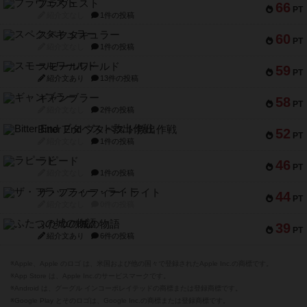
ブラヴェスト
66
PT
紹介文なし
1件の投稿
スペクタキュラー
60
PT
紹介文なし
1件の投稿
スモールワールド
59
PT
紹介文あり
13件の投稿
ギャンブラー
58
PT
紹介文なし
2件の投稿
Bitter End ブタペスト救出作戦
52
PT
紹介文なし
1件の投稿
ラピード
46
PT
紹介文なし
1件の投稿
ザ・フラッフィー・ライト
44
PT
紹介文なし
0件の投稿
ふたつの城の物語
39
PT
紹介文あり
6件の投稿
※Apple、Apple のロゴ は、米国および他の国々で登録されたApple Inc.の商標です。
※App Store は、Apple Inc.のサービスマークです。
※Android は、グーグル インコーポレイテッドの商標または登録商標です。
※Google Play とそのロゴは、Google Inc.の商標または登録商標です。