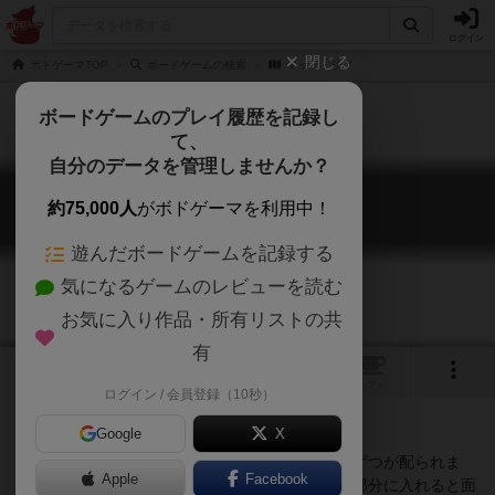
ログイン
閉じる
ボドゲーマTOP
ボードゲームの検索
マッド・リブ
ボードゲームのプレイ履歴を記録し
て、
自分のデータを管理しませんか？
マッド・リブ
約75,000人
がボドゲーマを利用中！
Mad Libs: The Game
遊んだボードゲームを記録する
気になるゲームのレビューを読む
お気に入り作品・所有リストの共
有
1
1
トップ
画像
動画
レビュー
カフェ
ログイン / 会員登録（10秒）
Google
X
プレイヤー全員に200枚の単語カードから７枚ずつが配られま
Apple
Facebook
す。42枚ある文章カードを1枚だけ公開し、空白部分に入れると面