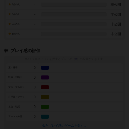
-
非公開
4点の人
-
非公開
3点の人
-
非公開
2点の人
-
非公開
1点の人
プレイ感の評価
トグルスイッチを押すとプレイ感（
※
）の投票ができます
0
運・確率
0
戦略・判断力
0
交渉・立ち回り
0
心理戦・ブラフ
0
攻防・戦闘
0
アート・外見
似たプレイ感のゲームを探す→