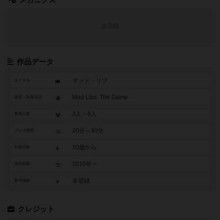
メカニクス
未登録
作品データ
マッド・リブ
タイトル
Mad Libs: The Game
原題・英題表記
3人～8人
参加人数
20分～40分
プレイ時間
10歳から
対象年齢
2016年～
発売時期
未登録
参考価格
クレジット