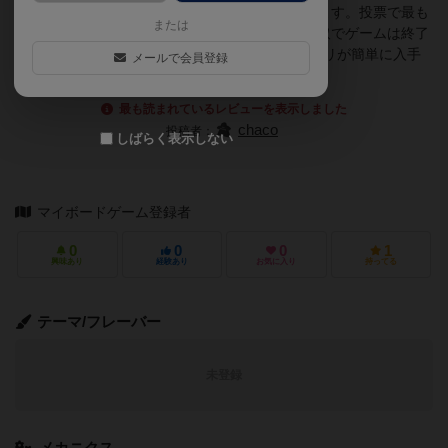
白い単語を、全員が自分の手札から1枚ずつ選びます。投票で最も
または
面白かったプレイヤーに１点が与えられ、3点先取でゲームは終了
します。アメリカ発祥の言葉遊びで、携帯のアプリが簡単に入手
メールで会員登録
できると思います。
最も読まれているレビューを表示しました
chaco
投稿者：
しばらく表示しない
マイボードゲーム登録者
0
0
0
1
興味あり
経験あり
お気に入り
持ってる
テーマ/フレーバー
未登録