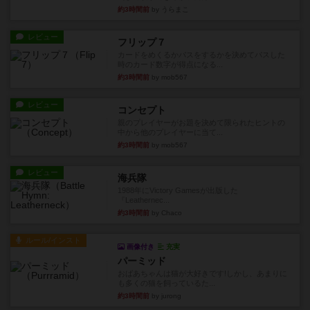
約3時間前
by うらまこ
レビュー
フリップ７
カードをめくるかパスをするかを決めてパスした
時のカード数字が得点になる...
約3時間前
by mob567
レビュー
コンセプト
親のプレイヤーがお題を決めて限られたヒントの
中から他のプレイヤーに当て...
約3時間前
by mob567
レビュー
海兵隊
1988年にVictory Gamesが出版した
『Leathernec...
約3時間前
by Chaco
ルール/インスト
画像付き
充実
パーミッド
おばあちゃんは猫が大好きです!しかし、あまりに
も多くの猫を飼っているた...
約3時間前
by jurong