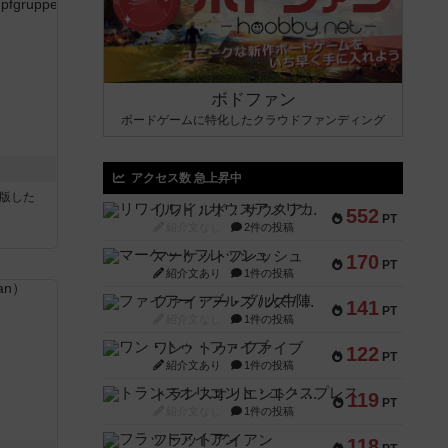
ボドファン
ボードゲームに特化したクラウドファンディング
アクセス数 急上昇中
が出版した
リワイルド：サウスアメリカ
552
PT
紹介文なし
2件の投稿
マーケットフレッシュ
170
PT
紹介文あり
1件の投稿
ファイアー・ブルズ / 火牛陣
141
PT
紹介文なし
1件の投稿
ワン・トゥ・ファイブ
122
PT
紹介文あり
1件の投稿
トランスオリエント・エクスプレス
119
PT
紹介文なし
1件の投稿
フラットアイアン
118