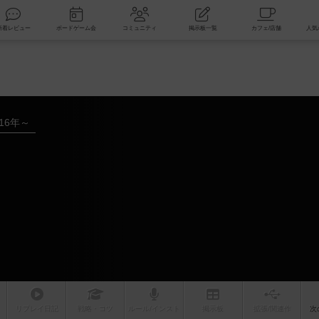
索
新着レビュー
ボードゲーム会
コミュニティ
掲示板一覧
016年～
リプレイ
日記
戦略
・コツ
ルール
/インスト
掲示板
拡張/関連
作
次