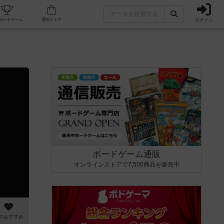
ログイン
カフェ/店舗
人気ボードゲーム
通販ストア
ボードゲーム通販
オンラインストアで7,500商品を販売中
のおすすめ