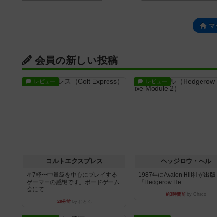
マ
会員の新しい投稿
レビュー
レビュー
コルトエクスプレス
ヘッジロウ・ヘル
星7軽〜中量級を中心にプレイする
1987年にAvalon Hill社が出
ゲーマーの感想です。ボードゲーム
『Hedgerow He...
会にて...
約3時間前
by Chaco
29分前
by おとん