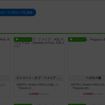
ッド・リブのトップに戻る
レビュー
レビュー
ストリート・オブ・ファイア：ASLデラックスモジュール1
ペガサス橋
版した
1985年にAvalon Hill社が出版した
1997年にAvalon Hill社
『Streets of ...
『Pegasus Bri...
約3時間前
by Chaco
約3時間前
by Chaco