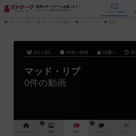
世界のボードゲームを楽しもう！
ボードゲーム専門の総合情報サイト
データベース
検
ボドゲーマTOP
ボードゲームの検索
マッド・リブ
動画
3人～8人
20分～40分
10歳～
2
マッド・リブ
0件の動画
1
1
ゲーム
トップ
画像
動画
レビュー
店舗/
カフェ