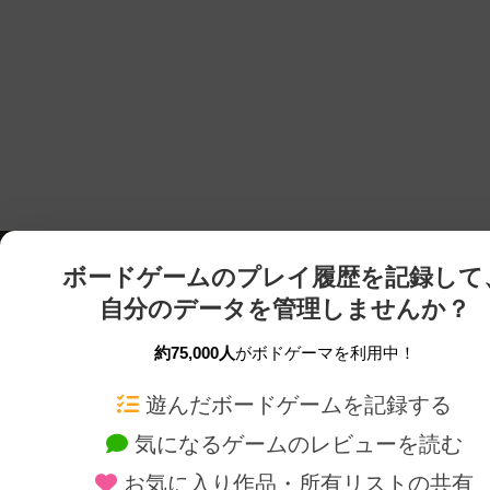
ボードゲームのプレイ履歴を記録して
自分のデータを管理しませんか？
約75,000人
がボドゲーマを利用中！
ボドゲーマTOP
ボードゲーム通販
遊んだボードゲームを記録する
気になるゲームのレビューを読む
ボードゲームを検索する
新作・再入荷情報
お気に入り作品・所有リストの共有
ボードゲームの新着レビュー
定番ボードゲームの通販