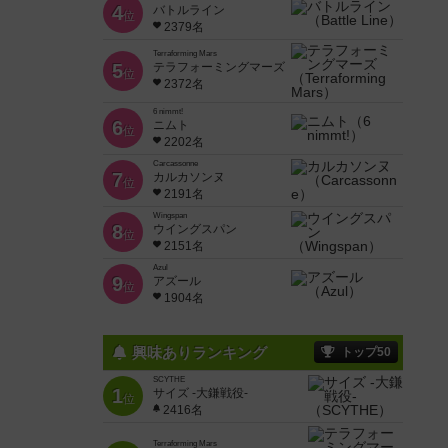
4
バトルライン
位
2379名
Terraforming Mars
5
テラフォーミングマーズ
位
2372名
6 nimmt!
6
ニムト
位
2202名
Carcassonne
7
カルカソンヌ
位
2191名
Wingspan
8
ウイングスパン
位
2151名
Azul
9
アズール
位
1904名
興味ありランキング
トップ50
SCYTHE
1
サイズ -大鎌戦役-
位
2416名
Terraforming Mars