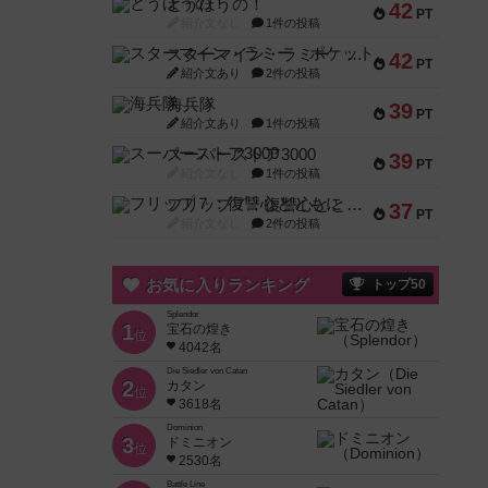
とうほうの！
42
PT
紹介文なし
1件の投稿
スターマイン・ラミー ポケット
42
PT
紹介文あり
2件の投稿
海兵隊
39
PT
紹介文あり
1件の投稿
スーパーストア3000
39
PT
紹介文なし
1件の投稿
フリップ７：復讐心とともに
37
PT
紹介文なし
2件の投稿
お気に入りランキング
トップ50
Splendor
1
宝石の煌き
位
4042名
Die Siedler von Catan
2
カタン
位
3618名
Dominion
3
ドミニオン
位
2530名
Battle Line