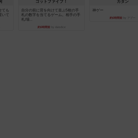
河
ゴットファイブ！
カタン
せても
自分の前に背を向けて並ぶ5枚の手
神ゲー
置いて
札の数字を当てるゲーム。相手の手
約6時間前
by アプー
札/場...
い
約6時間前
by daisdice