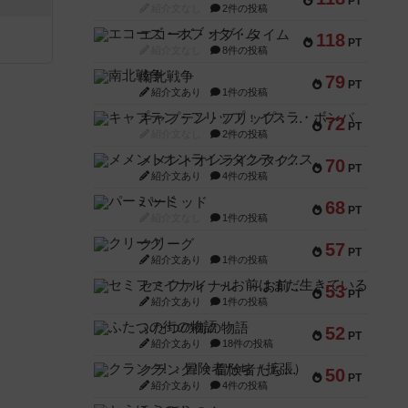
PT
紹介文なし
2件の投稿
エコーズ・オブ・タイム
118
PT
紹介文なし
8件の投稿
南北戦争
79
PT
紹介文あり
1件の投稿
キャプテン・フリップ：イスラ・ボンバ
72
PT
紹介文なし
2件の投稿
メメントオンラインタクティクス
70
PT
紹介文あり
4件の投稿
パーミッド
68
PT
紹介文なし
1件の投稿
クリーグ
57
PT
紹介文あり
1件の投稿
セミファイナル ～お前はまだ生きている～
53
PT
紹介文あり
1件の投稿
ふたつの街の物語
52
PT
紹介文あり
18件の投稿
クランク! ：冒険者たち（拡張）
50
PT
紹介文あり
4件の投稿