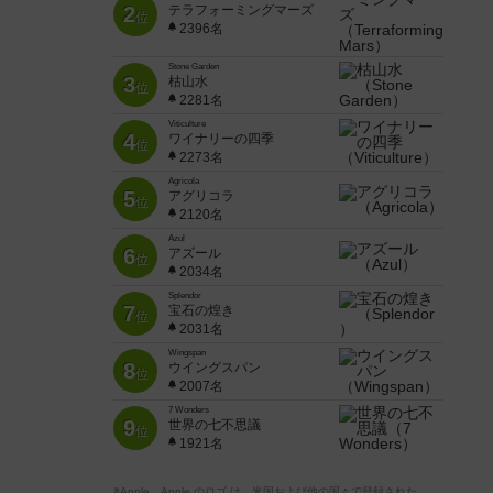
2
テラフォーミングマーズ
位
2396名
Stone Garden
3
枯山水
位
2281名
Viticulture
4
ワイナリーの四季
位
2273名
Agricola
5
アグリコラ
位
2120名
Azul
6
アズール
位
2034名
Splendor
7
宝石の煌き
位
2031名
Wingspan
8
ウイングスパン
位
2007名
7 Wonders
9
世界の七不思議
位
1921名
※Apple、Apple のロゴ は、米国および他の国々で登録された