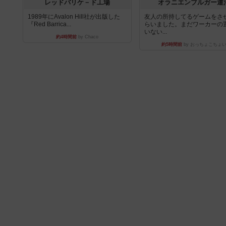
レッドバリケ－ド工場
オラニエンブルガー運
1989年にAvalon Hill社が出版した
友人の所持してるゲームをさ
『Red Barrica...
らいました。まだワーカーの
いない...
約4時間前
by Chaco
約5時間前
by おっちょこちょ