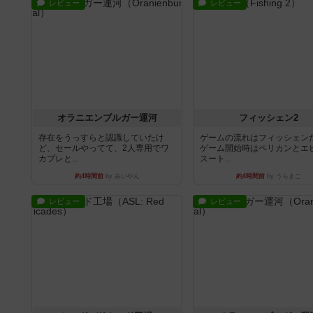
レビュー
レビュー
オラニエンブルガー運河
フィッシェン2
存在をうっすらと認識していたけ
ゲームの流れはフィッシェン
ど、セールやってて、2人専用でワ
ゲーム開始時はペリカンとエ
カプレと...
スート...
約4時間前
by みいやん
約4時間前
by うらまこ
レビュー
レビュー