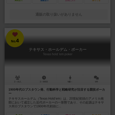
興味あり
経験あり
お気に入り
持ってる
通販の取り扱いがありません
4
No.
テキサス・ホールデム・ポーカー
Texas hold 'em poker
2～10人
2～500分
9歳～
6件
1900年代ロブスタウン発、行動科学と戦略研究が注目する競技ポーカ
ー
テキサスホールデム（Texas Hold’em）は、20世紀初頭のアメリカ南
部において成立した近代ポーカーの一形態であり、その起源はテキサ
ス州ロブスタウンで1900年代初頭に...