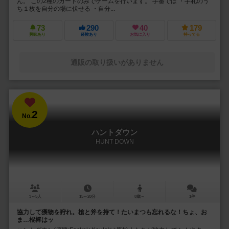
ん。 この2種のカードのみでゲームを行います。 手番では ・手札のう
ち１枚を自分の場に伏せる ・自分...
73
290
40
179
興味あり
経験あり
お気に入り
持ってる
通販の取り扱いがありません
2
No.
ハントダウン
HUNT DOWN
3～5人
15～20分
8歳～
1件
協力して獲物を狩れ。槍と斧を持て！たいまつも忘れるな！ちょ、お
ま…棍棒はッ