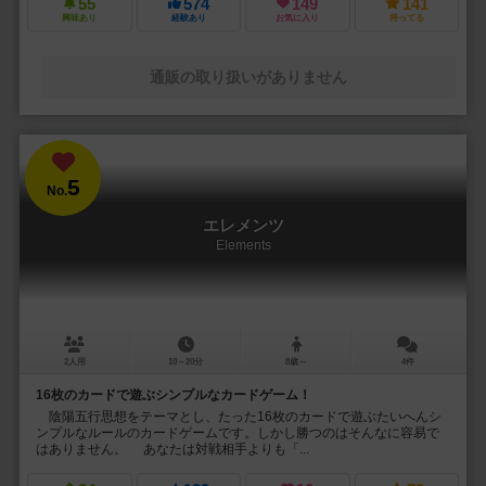
55
574
149
141
興味あり
経験あり
お気に入り
持ってる
通販の取り扱いがありません
5
No.
エレメンツ
Elements
2人用
10～20分
8歳～
4件
16枚のカードで遊ぶシンプルなカードゲーム！
陰陽五行思想をテーマとし、たった16枚のカードで遊ぶたいへんシ
ンプルなルールのカードゲームです。しかし勝つのはそんなに容易で
はありません。 あなたは対戦相手よりも「...