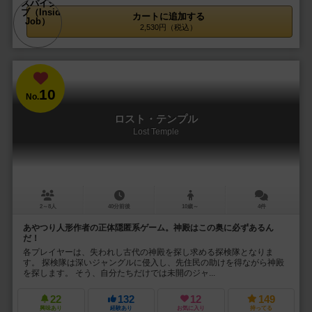
カートに追加する
2,530円（税込）
10
No.
ロスト・テンプル
Lost Temple
2～8人
40分前後
10歳～
4件
あやつり人形作者の正体隠匿系ゲーム。神殿はこの奥に必ずあるん
だ！
各プレイヤーは、失われし古代の神殿を探し求める探検隊となりま
す。 探検隊は深いジャングルに侵入し、先住民の助けを得ながら神殿
を探します。 そう、自分たちだけでは未開のジャ...
22
132
12
149
興味あり
経験あり
お気に入り
持ってる