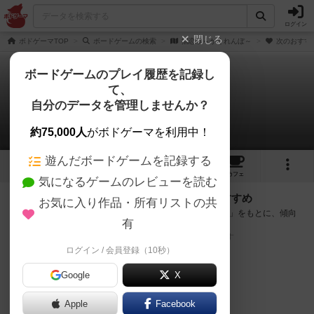
ログイン
閉じる
ボドゲーマTOP
ボードゲームの検索
掴恋慕～かくれんぼ～
次のおすす
ボードゲームのプレイ履歴を記録し
て、
掴恋慕～かくれんぼ～
自分のデータを管理しませんか？
次のおすすめボードゲーム
約75,000人
がボドゲーマを利用中！
遊んだボードゲームを記録する
2
1
2
トップ
画像
動画
レビュー
カフェ
気になるゲームのレビューを読む
『掴恋慕～かくれんぼ～』が好きな方へのおすすめ
お気に入り作品・所有リストの共
このゲームのトップページで投票された「プレイ感の評価」をもとに、傾向
有
が近いボードゲームをランキング形式で紹介します。
※リストには一定の投票数がある作品のみを表示しています
ログイン / 会員登録（10秒）
Google
X
Apple
Facebook