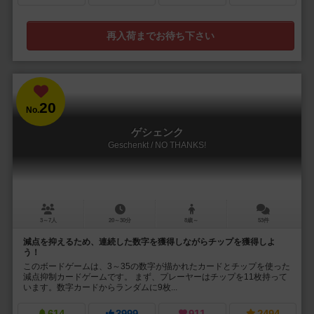
再入荷までお待ち下さい
20
No.
ゲシェンク
Geschenkt / NO THANKS!
3～7人
20～30分
8歳～
53件
減点を抑えるため、連続した数字を獲得しながらチップを獲得しよ
う！
このボードゲームは、3～35の数字が描かれたカードとチップを使った
減点抑制カードゲームです。 まず、プレーヤーはチップを11枚持って
います。数字カードからランダムに9枚...