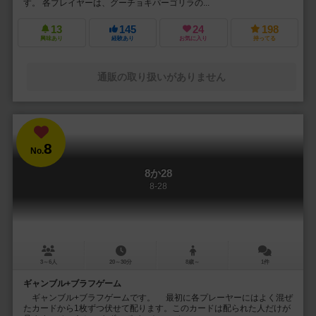
す。 各プレイヤーは、グーチョキパーゴリラの...
13
145
24
198
興味あり
経験あり
お気に入り
持ってる
通販の取り扱いがありません
8
No.
8か28
8-28
3～6人
20～30分
8歳～
1件
ギャンブル+ブラフゲーム
ギャンブル+ブラフゲームです。 最初に各プレーヤーにはよく混ぜ
たカードから1枚ずつ伏せて配ります。このカードは配られた人だけが