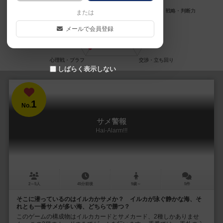
または
メールで会員登録
しばらく表示しない
1
No.
サメ警報
Hai-Alarm!!!
2～5人
45分前後
9歳～
5件
そこに潜っているのはイルカかサメか？ イルカが泳ぐ静かな海、そ
れとも一番サメが多い海、どちらで勝つ？
このゲームの構成物はイルカカードとサメカード、2種しかありませ