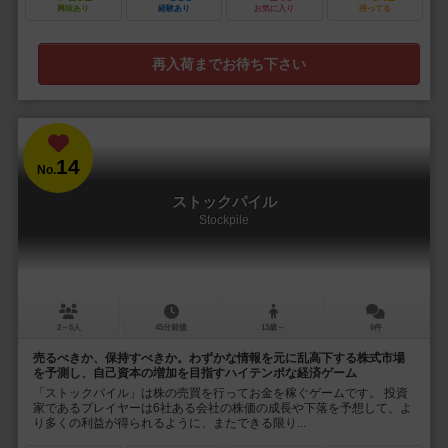
興味あり
経験あり
お気に入り
持ってる
再入荷までお待ち下さい
14
No.
ストックパイル
Stockpile
2～5人
45分前後
13歳～
6件
売るべきか、保持すべきか。わずかな情報を元に乱高下する株式市場
を予測し、自己資本の増加を目指すハイテンポな経済ゲーム
「ストックパイル」は株の売買を行ってお金を稼ぐゲームです。 投資
家であるプレイヤーは6社ある会社の株価の成長や下落を予想して、よ
り多くの利益が得られるように、またできる限り...