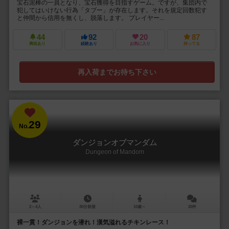
宝石泥棒の一員となり、宝石獲得を目指すゲーム。ですが、集団内で
犯してはいけない行為「タブー」が存在します。それを規定回数犯す
と仲間から信用を無くし、脱落します。 プレイヤー...
44
92
20
87
興味あり
経験あり
お気に入り
持ってる
再入荷までお待ち下さい
29
No.
ダンジョンオブマンダム
Dungeon of Mandom
2～4人
30分前後
10歳～
20件
裸一貫！ダンジョンを潜れ！漢気溢れるチキンレース！