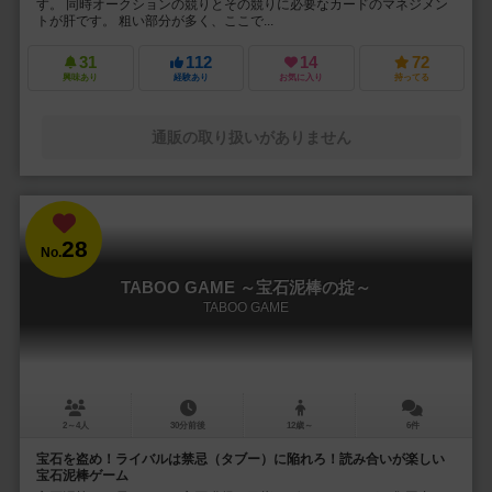
す。 同時オークションの競りとその競りに必要なカードのマネジメン
トが肝です。 粗い部分が多く、ここで...
31
112
14
72
興味あり
経験あり
お気に入り
持ってる
通販の取り扱いがありません
28
No.
TABOO GAME ～宝石泥棒の掟～
TABOO GAME
2～4人
30分前後
12歳～
6件
宝石を盗め！ライバルは禁忌（タブー）に陥れろ！読み合いが楽しい
宝石泥棒ゲーム