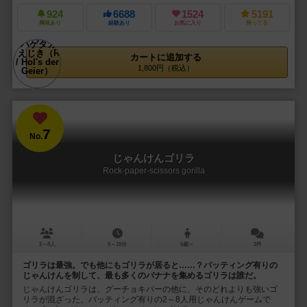
924
6688
1524
5191
興味あり
経験あり
お気に入り
持ってる
カートに追加する
1,800円（税込）
7
No.
じゃんけんゴリラ
Rock-paper-scissors gorilla
2～8人
5～10分
6歳～
2件
ゴリラは最強。でも他にもゴリラが居ると……？バッティング有りの
じゃんけんを制して、最も多くのバナナを集めるゴリラは誰だ。
じゃんけんゴリラは、グーチョキパーの他に、そのどれよりも強いゴ
リラが混ざった、バッティング有りの2～8人用じゃんけんゲームで