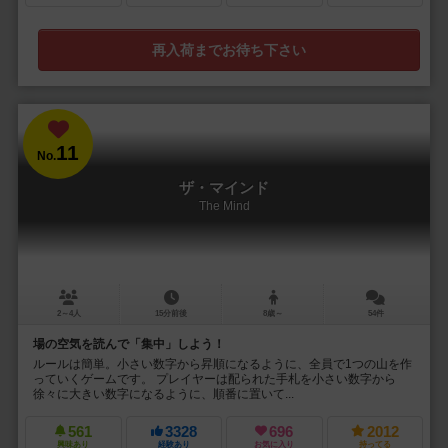
再入荷までお待ち下さい
11
No.
ザ・マインド
The Mind
2～4人
15分前後
8歳～
54件
場の空気を読んで「集中」しよう！
ルールは簡単。小さい数字から昇順になるように、全員で1つの山を作
っていくゲームです。 プレイヤーは配られた手札を小さい数字から
徐々に大きい数字になるように、順番に置いて...
561
3328
696
2012
興味あり
経験あり
お気に入り
持ってる