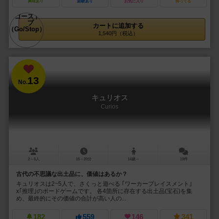
興味あり
経験あり
お気に入り
持ってる
カートに追加する
1,540円（税込）
13
No.
キュリオス
Curios
2～5人
15～20分
14歳～
19件
古代の不思議な出土品に、価値はあるか？
キュリオスは2~5人で、さくっと遊べる ｢ワーカープレイスメント｣
x｢推理｣のボードゲームです。 各4箇所に存在する出土品(宝石)を集
め、最終的にその価値の合計が高い人の...
182
559
146
341