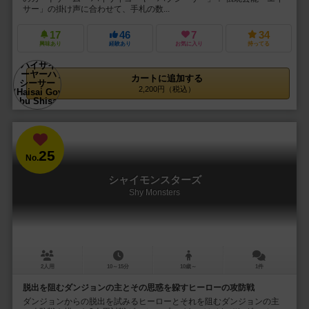
サー」の掛け声に合わせて、手札の数...
17
46
7
34
興味あり
経験あり
お気に入り
持ってる
カートに追加する
2,200円（税込）
25
No.
シャイモンスターズ
Shy Monsters
2人用
10～15分
10歳～
1件
脱出を阻むダンジョンの主とその思惑を躱すヒーローの攻防戦
ダンジョンからの脱出を試みるヒーローとそれを阻むダンジョンの主