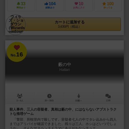
33
104
10
100
興味あり
経験あり
お気に入り
持ってる
カートに追加する
3,630円（税込）
16
No.
藪の中
Hattari
3～4人
20～30分
10歳～
17件
殺人事件、三人の容疑者、真相は藪の中、にはならないアブストラク
トな推理ゲーム
「警部、所轄管内で殺しです。容疑者七人の中でタレ込みから四人
まではアリバイが確認できました。残りは三人。ホシはどいつでしょ
うか」 そんなサスペンスドラマにありがちなシチュエ...