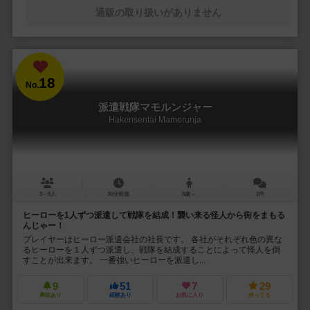
通販の取り扱いがありません
18
No.
派遣戦隊マモルンジャー
Hakensentai Mamorunja
3～5人
30分前後
8歳～
2件
ヒーローを1人ずつ派遣して戦隊を結成！襲い来る怪人から街をまもる
んじゃー！
プレイヤーはヒーロー派遣会社の社長です。 各社がそれぞれ色の異な
るヒーローを１人ずつ派遣し、戦隊を結成することによって怪人を倒
すことが出来ます。 一番強いヒーローを派遣し...
9
51
7
29
興味あり
経験あり
お気に入り
持ってる