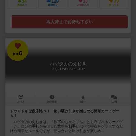
34
129
16
79
興味あり
経験あり
お気に入り
持ってる
再入荷までお待ち下さい
6
No.
ハゲタカのえじき
Raj / Hol's der Geier
2～6人
20分前後
8歳～
112件
ドッキドキな数字比べ！ 熱い駆け引きが楽しめる簡単カードゲー
ム！
ハゲタカのえじきは、『数字のじゃんけん』とも呼ばれるカードゲ
ーム。自分の手札から出した数字を相手と比べて得点をゲットするだ
けの簡単なルールですが、読み合いと駆け引きが楽しめ...