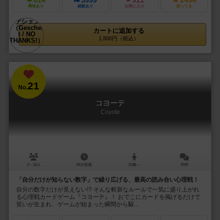
614
3999
911
2494
興味あり
経験あり
お気に入り
持ってる
カートに追加する
1,800円（税込）
21
No.
コヨーテ
Coyote
2～10人
30分前後
10歳～
89件
「自分だけが知らない数字」で繰り広げる、最高の読み合い心理戦！
自分の数字だけが見えない!? そんな斬新なルールで一気に盛り上がれ
る心理戦カードゲーム『コヨーテ』！ おでこにカードを掲げるだけで
笑いが生まれ、ゲームが始まった瞬間から駆...