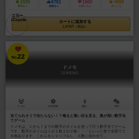
1029
6761
1660
4898
興味あり
経験あり
お気に入り
持ってる
カートに追加する
1,870円（税込）
22
No.
ドメモ
DOMEMO
2～5人
20分前後
8歳～
55件
当てられそうで当たらない！？侮ると痛い目を見る、奥が深い数字当
てゲーム
ドメモは、１から７までの数字のタイルを使って行う数字当てゲーム
です。数字のタイルは１が１枚２が２枚・・・といった形で全部で２
８枚あります。これらをシャッフルし、人数に合わせて...