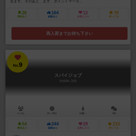
見ます。そのあと、まず、ポイントマーカ...
26
164
12
70
興味あり
経験あり
お気に入り
持ってる
再入荷までお待ち下さい
9
No.
スパイジョブ
Inside Job
2～5人
20～30分
10歳～
6件
54
244
29
215
興味あり
経験あり
お気に入り
持ってる