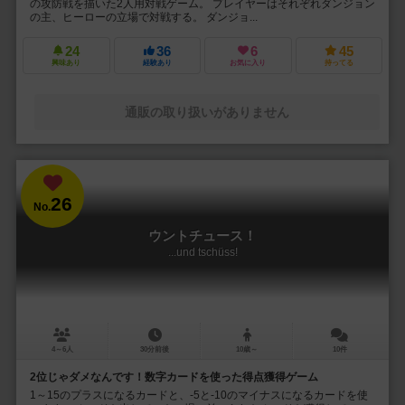
の攻防戦を描いた2人用対戦ゲーム。 プレイヤーはそれぞれダンジョン
の主、ヒーローの立場で対戦する。 ダンジョ...
24
36
6
45
興味あり
経験あり
お気に入り
持ってる
通販の取り扱いがありません
26
No.
ウントチュース！
...und tschüss!
4～6人
30分前後
10歳～
10件
2位じゃダメなんです！数字カードを使った得点獲得ゲーム
1～15のプラスになるカードと、-5と-10のマイナスになるカードを使