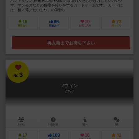
ハントダウン(原題:Fackel+Keule)は原始人たちが協力してシカやク
マ、マンモスなどの獲物を狩りをするカードゲームです。 カードに
は、槍／斧／たいまつ、の3種の...
19
96
10
73
興味あり
経験あり
お気に入り
持ってる
再入荷までお待ち下さい
3
No.
2ウィン
2 Win
2～6人
15分前後
7歳～
1件
17
109
16
42