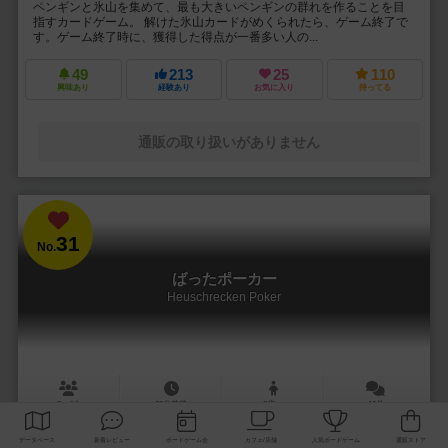
ペンギンと氷山を集めて、最も大きいペンギンの群れを作ることを目
指すカードゲーム。 解けた氷山カードがめくられたら、ゲーム終了で
す。ゲーム終了時に、獲得した得点が一番多い人の...
49
213
25
110
興味あり
経験あり
お気に入り
持ってる
通販の取り扱いがありません
31
No.
ばったポーカー
Heuschrecken Poker
2～4人
20分前後
8歳～
12件
ごきぶりポーカー作者の新作！