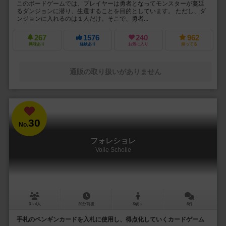
このボードゲームでは、プレイヤーは勇者となってモンスターが蔓延
るダンジョンに潜り、生還することを目的としています。 ただし、ダ
ンジョンに入れるのは１人だけ。そこで、勇者...
267
1576
240
962
興味あり
経験あり
お気に入り
持ってる
通販の取り扱いがありません
30
No.
フォレショレ
Volle Scholle
3～4人
20分前後
8歳～
6件
手札のペンギンカードを入札に使用し、得点化していくカードゲーム