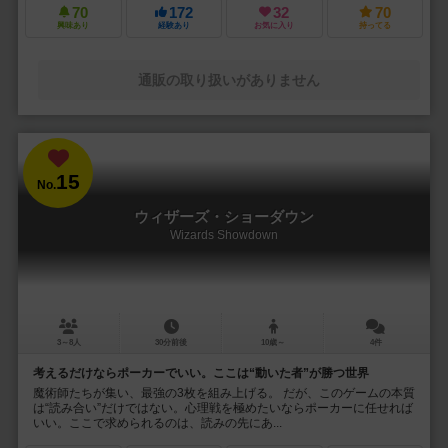
70
172
32
70
興味あり
経験あり
お気に入り
持ってる
通販の取り扱いがありません
15
No.
ウィザーズ・ショーダウン
Wizards Showdown
3～8人
30分前後
10歳～
4件
考えるだけならポーカーでいい。ここは“動いた者”が勝つ世界
魔術師たちが集い、最強の3枚を組み上げる。 だが、このゲームの本質
は“読み合い”だけではない。心理戦を極めたいならポーカーに任せれば
いい。ここで求められるのは、読みの先にあ...