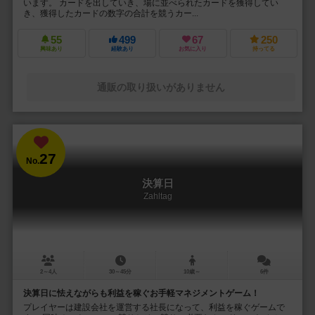
います。 カードを出していき、場に並べられたカードを獲得してい
き、獲得したカードの数字の合計を競うカー...
55
499
67
250
興味あり
経験あり
お気に入り
持ってる
通販の取り扱いがありません
27
No.
決算日
Zahltag
2～4人
30～45分
10歳～
6件
決算日に怯えながらも利益を稼ぐお手軽マネジメントゲーム！
プレイヤーは建設会社を運営する社長になって、利益を稼ぐゲームで