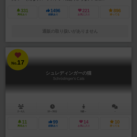
331
1496
221
896
興味あり
経験あり
お気に入り
持ってる
通販の取り扱いがありません
17
No.
シュレディンガーの猫
Schrödinger's Cats
2～6人
10～30分
8歳～
－
11
99
14
10
興味あり
経験あり
お気に入り
持ってる