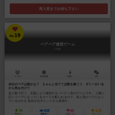
再入荷までお待ち下さい
19
No.
ペアペア連想ゲーム
Linq
4～8人
45分前後
10歳～
8件
自分のペアは誰かな？ ちゃんと当てて点数を稼ごう ダミーがいる
から気を付けて
多人数で行う、言葉により連想するパーティ系のゲームです。 人数に
応じてペアになっているカードが配られるので、誰と誰がペアになっ
ているのかを 各自が出すヒントから推測す...
76
458
65
170
興味あり
経験あり
お気に入り
持ってる