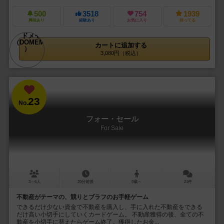
500
3518
754
1939
興味あり
経験あり
お気に入り
持ってる
カートに追加する
3,080円（税込）
23
No.
フォー・セール
For Sale
3～6人
20分前後
8歳～
21件
不動産がテーマの、競りとブラフのお手軽ゲーム
できるだけ少ない資金で不動産を購入し、手に入れた不動産をできる
だけ高い小切手にしていくカードゲーム。 不動産獲得の後、全ての不
動産を小切手に替えたらゲーム終了。獲得したお金...