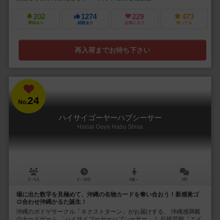
202
1274
229
473
興味あり
経験あり
お気に入り
持ってる
再入荷までお待ち下さい
24
No.
ハイサイゴーヤーハブシーサー
Haisai Goya Habu Shisa
3～6人
5～10分
6歳～
5件
場に出た数字を見極めて、沖縄の名物カードを奪い合おう！新感覚ゴ
ロ合わせ沖縄かるた誕生！
沖縄のボドゲサークル「ネクストターン」がお届けする、 沖縄感満載
のカードゲーム 「ハイサイゴーヤーハブシーサー」！ 伝統芸能「エイ