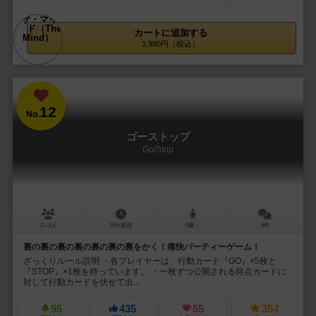
カートに追加する
1,980円（税込）
12
No.
ゴーストップ
Go/Stop
2～6人
10分前後
9歳～
8件
裏の裏の裏の裏の裏の裏の裏をかく！痛快パーティーゲーム！
ざっくりルール説明 ・各プレイヤーは、行動カード『GO』×5枚と
『STOP』×1枚を持っています。 ・一枚ずつ公開される得点カードに
対して行動カードを伏せて出...
95
435
55
354