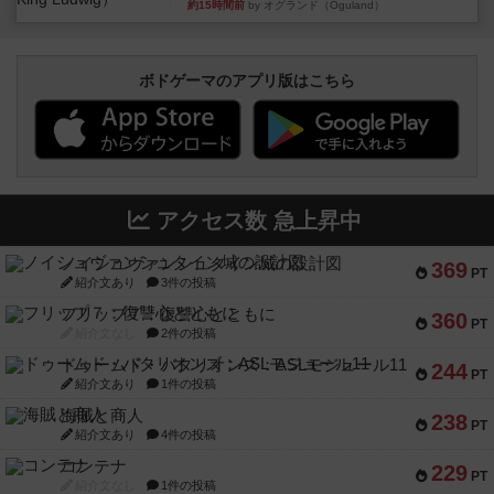
約15時間前
by オグランド（Oguland）
ボドゲーマのアプリ版はこちら
アクセス数 急上昇中
ノイシュヴァンシュタイン城の設計図
369
PT
紹介文あり
3件の投稿
フリップ７：復讐心とともに
360
PT
紹介文なし
2件の投稿
ドゥームド・バタリオンズ：ASLモジュール11
244
PT
紹介文あり
1件の投稿
海賊と商人
238
PT
紹介文あり
4件の投稿
コンテナ
229
PT
紹介文なし
1件の投稿