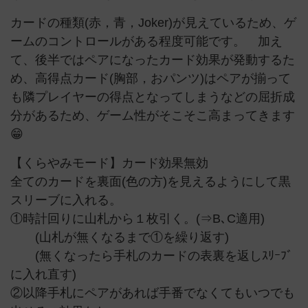
カードの種類(赤，青，Joker)が見えているため、ゲ
ームのコントロールがある程度可能です。 加え
て、後半ではペアになったカード効果が発動するた
め、高得点カード(胸部，おパンツ)はペアが揃って
も隣プレイヤーの得点となってしまうなどの屈折成
分があるため、ゲーム性がそこそこ高まってきます
😁
【くらやみモード】カード効果無効
全てのカードを裏面(色の方)を見えるようにして黒
スリーブに入れる。
①時計回りに山札から１枚引く。(⇒B､C適用)
(山札が無くなるまで①を繰り返す)
(無くなったら手札のカードの表裏を返しｽﾘｰﾌﾞ
に入れ直す)
②以降手札にペアがあれば手番でなくてもいつでも