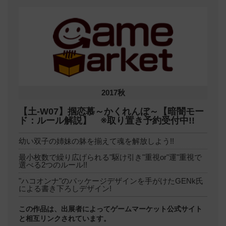
2017秋
【土-W07】掴恋慕～かくれんぼ～【暗闇モー
ド：ルール解説】 ※取り置き予約受付中!!
幼い双子の姉妹の躰を揃えて魂を解放しよう!!
最小枚数で繰り広げられる"駆け引き"重視or"運"重視で
選べる2つのルール!!
"ハコオンナ"のパッケージデザインを手がけたGENk氏
による書き下ろしデザイン!
この作品は、出展者によってゲームマーケット公式サイト
と相互リンクされています。