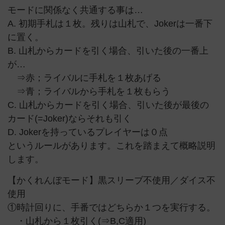
モードに関係なく共通する事は…
A. 初期手札は１枚。残りは山札で、Jokerは一番下
に置く。
B. 山札からカードを引く場合、引いた後の一番上
が…
⇒赤；ライバルに手札を１枚あげる
⇒青；ライバルから手札を１枚もらう
C. 山札からカードを引く場合、引いた後が最後の
カード(=Joker)ならそれも引く
D. Jokerを持っているプレイヤーは０点
というルールがあります。これを踏まえて概略説明
します。
【かくれんぼモード】黒スリーブ不使用／ダイス不
使用
①時計回りに、手番ではどちらか１つを実行する。
・山札から１枚引く(⇒B,C適用)