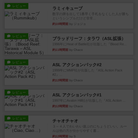
レビュー
ラミィキューブ
数字の牌を出して1番早く手札をなくした人が勝ち
というシンプルだけど非常...
約10時間前
by ジョジョ
レビュー
ブラッドリーフ：タラワ（ASL拡張）
1996年にHeat of Battle社が出版した『Blood Re...
約11時間前
by Chaco
レビュー
ASL アクションパック#2
1999年にMMP社が出版した『ASL Action Pack
#2』...
約12時間前
by Chaco
レビュー
ASL アクションパック#1
1997年にAvalon Hill社が出版した『ASL Action ...
約12時間前
by Chaco
レビュー
チャオチャオ
３～４人でわいわい遊ぶのにちょうどいい。ルー
ルは他の方が分かりやすく書...
約12時間前
by S