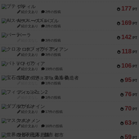
プティル
177
PT
紹介文あり
2件の投稿
AIスペース・パズル
169
PT
紹介文あり
2件の投稿
パーラ
142
PT
紹介文なし
3件の投稿
クロス・オブ・アイアン
118
PT
紹介文あり
3件の投稿
パトリツィア
106
PT
紹介文あり
19件の投稿
宝石の煌き：デュエル 偽造者
95
PT
紹介文なし
1件の投稿
フィッシェン2
76
PT
紹介文なし
1件の投稿
ダブルナイン
70
PT
紹介文あり
17件の投稿
マスクメン
63
PT
紹介文あり
16件の投稿
世界の七不思議：都市
59
PT