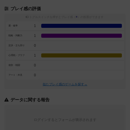
プレイ感の評価
トグルスイッチを押すとプレイ感（
※
）の投票ができます
1
運・確率
1
戦略・判断力
0
交渉・立ち回り
1
心理戦・ブラフ
0
攻防・戦闘
0
アート・外見
似たプレイ感のゲームを探す→
データに関する報告
ログインするとフォームが表示されます