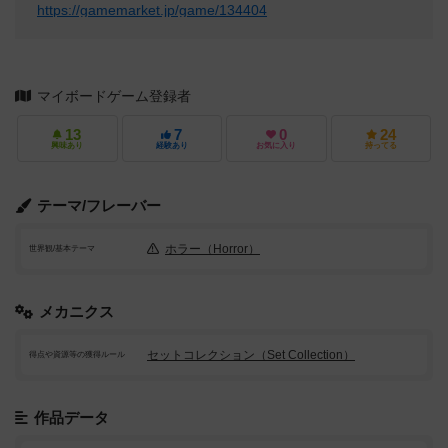
https://gamemarket.jp/game/134404
マイボードゲーム登録者
13
7
0
24
興味あり
経験あり
お気に入り
持ってる
テーマ/フレーバー
ホラー（Horror）
世界観/基本テーマ
メカニクス
セットコレクション（Set Collection）
得点や資源等の獲得ルール
作品データ