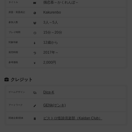
掴恋慕～かくれんぼ～
タイトル
Kakurenbo
原題・英題表記
3人～5人
参加人数
15分～20分
プレイ時間
12歳から
対象年齢
2017年～
発売時期
2,000円
参考価格
クレジット
Dice-K
ゲームデザイン
GENk(ゲンキ)
アートワーク
ビストロ怪談倶楽部（Kaidan Club）
関連企業/団体