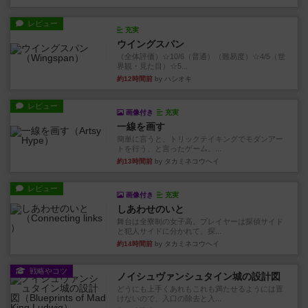
レビュー
充実
ウイングスパン
（全体評価）☆10/6（普通）（難易度）☆4/5（世
界観・見た目）☆5...
約12時間前
by ハシオキ
レビュー
画像付き
充実
一線を画す
簡単に言うと、トリックテイキングでモダンアー
トを行う、と言ったゲーム。...
約13時間前
by タカミネコウヘイ
レビュー
画像付き
充実
しあわせのいと
舞台は全寮制の女子高。プレイヤーは探偵サイド
と犯人サイドに分かれて、探...
約14時間前
by タカミネコウヘイ
戦略やコツ
ノイシュヴァンシュタイン城の設計図
どうにも上手くあれもこれも満たせるようには置
けないので、入口の除去と入...