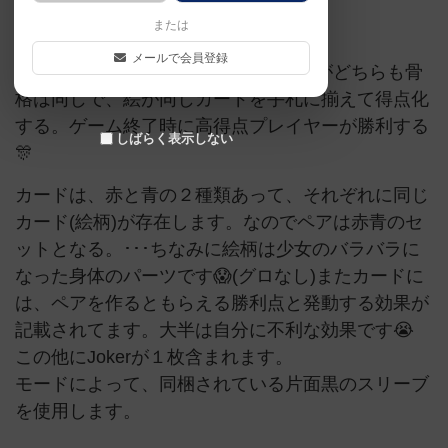
または
率直に遊んだ感想を言う！
メールで会員登録
ババ抜き🃏 ゲームモードが２つあるがどちらも骨
格は同じで、絵が同じカードを手札に揃えて得点化
する。ゲーム終了時に高得点プレイヤーが勝利する
しばらく表示しない
🎊
カードは、赤と青の２種類あって、それぞれに同じ
カード(絵柄)が存在します。なのでペアは赤青のセ
ットとなる。･･･ちなみに絵柄は少女のバラバラに
なった身体のパーツです😱(グロなし)またカードに
は、ペアを作るともらえる勝利点と発動する効果が
記載されてます。大半は自分に不利な効果です😭
この他にJokerが１枚含まれます。
モードによって、同梱されている片面黒のスリーブ
を使用します。