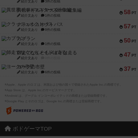
紹介文あり
3件の投稿
異世界ギルドマスターズ総集編
58
PT
紹介文あり
1件の投稿
クラッシュオクトパス
57
PT
紹介文あり
8件の投稿
カブラン
50
PT
紹介文あり
1件の投稿
師走でなくともメイドは走る
47
PT
紹介文あり
0件の投稿
ヨークの市壁
37
PT
紹介文あり
6件の投稿
※Apple、Apple のロゴ は、米国および他の国々で登録されたApple Inc.の商標です。
※App Store は、Apple Inc.のサービスマークです。
※Android は、グーグル インコーポレイテッドの商標または登録商標です。
※Google Play とそのロゴは、Google Inc.の商標または登録商標です。
ボドゲーマTOP