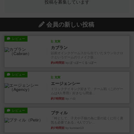
投稿を募集しています
会員の新しい投稿
レビュー
充実
カブラン
以前オインクゲームスから出ていたタウンロクロ
クというゲームのリメイク版...
約4時間前
by ぽっぽーくるっぽー
レビュー
充実
エージェンシー
トリックテイキング好きで、チーム戦（このゲー
ムは4人専用）好きなら間違...
約7時間前
by ハロ
レビュー
プティル
「時として、子犬や子猫の為に雷の近くに行く勇
気も必要である」4人でプレ...
約7時間前
by kurotan13