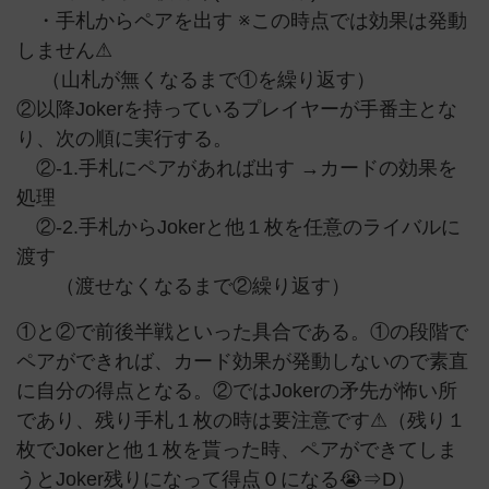
・手札からペアを出す ※この時点では効果は発動
しません⚠
（山札が無くなるまで①を繰り返す）
②以降Jokerを持っているプレイヤーが手番主とな
り、次の順に実行する。
②-1.手札にペアがあれば出す →カードの効果を
処理
②-2.手札からJokerと他１枚を任意のライバルに
渡す
（渡せなくなるまで②繰り返す）
①と②で前後半戦といった具合である。①の段階で
ペアができれば、カード効果が発動しないので素直
に自分の得点となる。②ではJokerの矛先が怖い所
であり、残り手札１枚の時は要注意です⚠（残り１
枚でJokerと他１枚を貰った時、ペアができてしま
うとJoker残りになって得点０になる😭⇒D）