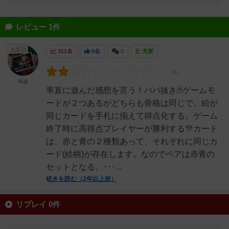
レビュー 1件
たまご
311名
0名
0
充実
鳴屋
率直に遊んだ感想を言う！ババ抜き🃏ゲームモ
ードが２つあるがどちらも骨格は同じで、絵が
同じカードを手札に揃えて得点化する。ゲーム
終了時に高得点プレイヤーが勝利する🎊カード
は、赤と青の２種類あって、それぞれに同じカ
ード(絵柄)が存在します。なのでペアは赤青の
セットとなる。･･･...
続きを読む（2年以上前）
リプレイ 0件