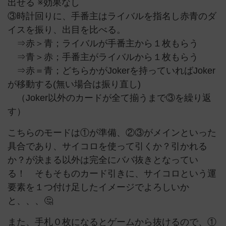
出せる ※効果なし
③時計回りに、手番主はライバルを指名し赤青のダ
イスを振り、出目を比べる。
⇒赤＞青；ライバルが手番主から１枚もらう
⇒青＞赤；手番主がライバルから１枚もらう
⇒赤＝青；どちらかがJokerを持っていればJoker
が移動する(無い場合は振り直し)
（Joker以外のカードが全て揃うまで③を繰り返
す）
こちらのモードは①が準備、②③がメインといった
具合であり、サイコロを使って引くか？引かれる
か？が決まる以外は完全にババ抜きとなってい
る！ そもそものカード引きに、サイコロという運
要素を１つ付け足したイメージでよろしいか
と、、、🤔
また、手札０枚になるとゲームから抜けるので、①