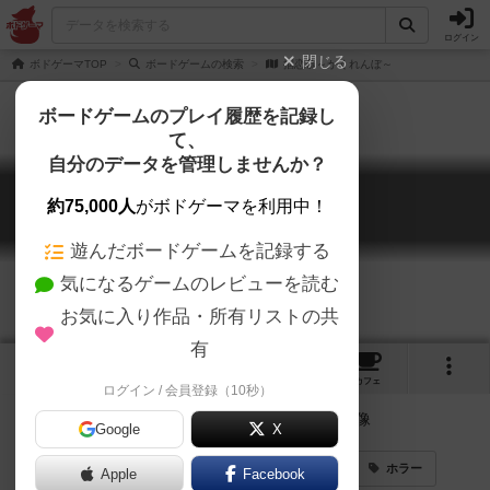
ログイン
閉じる
ボドゲーマTOP
ボードゲームの検索
掴恋慕～かくれんぼ～
ボードゲームのプレイ履歴を記録し
て、
自分のデータを管理しませんか？
掴恋慕～かくれんぼ～
約75,000人
がボドゲーマを利用中！
Kakurenbo
遊んだボードゲームを記録する
気になるゲームのレビューを読む
お気に入り作品・所有リストの共
有
2
1
2
トップ
画像
動画
レビュー
カフェ
ログイン / 会員登録（10秒）
Google
X
ゲームマーケット2017秋（東京）
ババ抜き
ホラー
Apple
Facebook