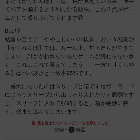
また【かくれんぼ】では、色が見えている事、後半
でペアを揃えると不利になる効果、この２点がゲー
ムとして盛り上げてくれます😁
Bad👎
結論を言うと「ややこしいババ抜き」という感覚😓
【かくれんぼ】では、ルール上、堂々巡りができて
しまい、誰かが折れない限りゲームが終わらない事
も。これはこれで萎えてしまう。 一方で【くらや
み】はババ抜きと一致率95%です。
一番気になったのはスリーブと箱ですね😑 モード
によってスリーブから出したり入れたりと面倒です
し、スリーブに入れて収納すると、箱が絶妙に狭
く、嵌まり込んでしまいます↓
最も読まれているレビューを表示しました
鳴屋
投稿者：