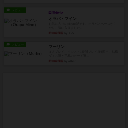
レビュー
画像付き
オラパ・マイン
お気に入りのplayte製です。オラパスペースから
やり、気に入りました...
約13時間前
by くみ
レビュー
マーリン
４人プレイ。インスト1時間プレイ2時間半。結構
ダイス運と手札のカード運...
約13時間前
by oliber