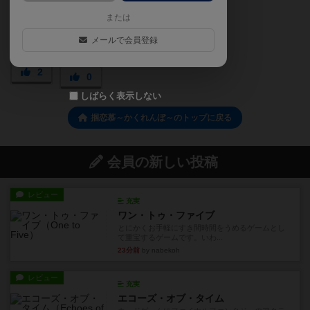
または
メールで会員登録
2
0
しばらく表示しない
掴恋慕～かくれんぼ～のトップに戻る
会員の新しい投稿
レビュー
充実
ワン・トゥ・ファイブ
とにかくお手軽にすき間時間をうめるゲームとし
て重宝するゲームです。いわ...
23分前
by nabekoh
レビュー
充実
エコーズ・オブ・タイム