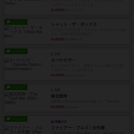
カードゲームにファイナルファンタジーのアクテ
ィブタイムバトル（もしくは...
約4時間前
by ジェイとと
レビュー
シャット・ザ・ボックス
とてもシンプルなダイスゲーム。2つのダイスを振
って、出目の合計を自分の...
約5時間前
by OSAっち
レビュー
充実
オバケだぞ～
対人アナログプレイ。簡単なルールで誰とでも遊
べるゲーム。こんなの子ども...
約6時間前
by おーちゃん
レビュー
充実
南北戦争
1983年にVictory Gamesが出版した『The Civil ...
約9時間前
by Chaco
レビュー
画像付き
ファイアー・ブルズ / 火牛陣
火牛を引き連れて敵を殲滅させる。縦か斜めで前2