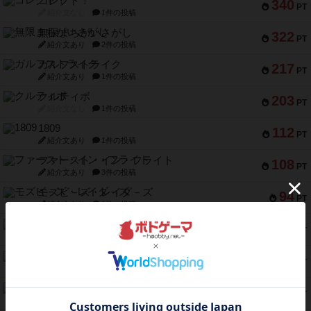
コレクト！
340
PT
紹介文なし
1件の投稿
無限まちがいさがし
322
PT
紹介文あり
2件の投稿
ガルフストライク
217
PT
紹介文あり
1件の投稿
クルティボ
203
PT
紹介文なし
1件の投稿
1809
112
PT
紹介文あり
1件の投稿
ファースト・イン・フライト
108
PT
紹介文あり
3件の投稿
モズビ－ズ・レイダ－ズ
94
PT
紹介文あり
1件の投稿
テンプテーション
79
PT
紹介文なし
2件の投稿
インドネシア
78
PT
紹介文あり
2件の投稿
宵と暁の呪文書
75
PT
紹介文あり
8件の投稿