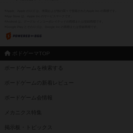
※Apple、Apple のロゴ は、米国および他の国々で登録されたApple Inc.の商標です。
※App Store は、Apple Inc.のサービスマークです。
※Android は、グーグル インコーポレイテッドの商標または登録商標です。
※Google Play とそのロゴは、Google Inc.の商標または登録商標です。
ボドゲーマTOP
ボードゲームを検索する
ボードゲームの新着レビュー
ボードゲーム会情報
メカニクス特集
掲示板・トピックス