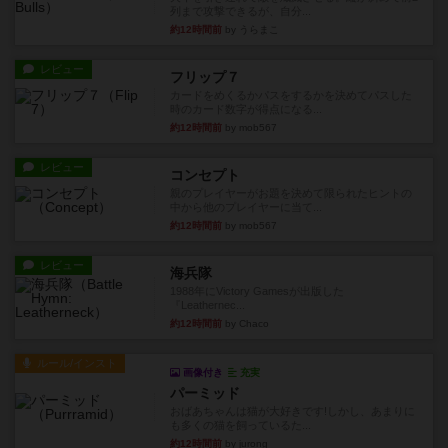
列まで攻撃できるが、自分...
約12時間前
by うらまこ
レビュー
フリップ７
カードをめくるかパスをするかを決めてパスした
時のカード数字が得点になる...
約12時間前
by mob567
レビュー
コンセプト
親のプレイヤーがお題を決めて限られたヒントの
中から他のプレイヤーに当て...
約12時間前
by mob567
レビュー
海兵隊
1988年にVictory Gamesが出版した
『Leathernec...
約12時間前
by Chaco
ルール/インスト
画像付き
充実
パーミッド
おばあちゃんは猫が大好きです!しかし、あまりに
も多くの猫を飼っているた...
約12時間前
by jurong