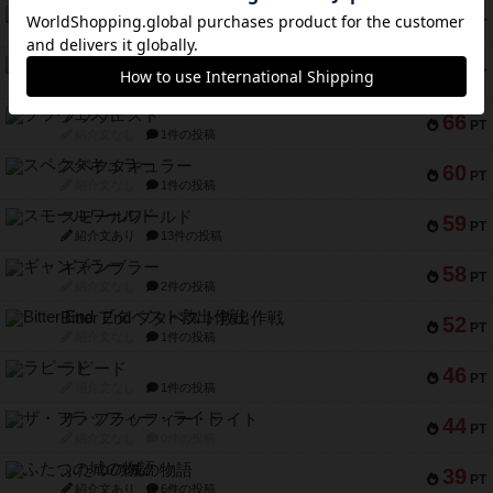
リスボン・トラム 28
73
PT
紹介文あり
9件の投稿
アマナイト
73
PT
紹介文なし
1件の投稿
ブラヴェスト
66
PT
紹介文なし
1件の投稿
スペクタキュラー
60
PT
紹介文なし
1件の投稿
スモールワールド
59
PT
紹介文あり
13件の投稿
ギャンブラー
58
PT
紹介文なし
2件の投稿
Bitter End ブタペスト救出作戦
52
PT
紹介文なし
1件の投稿
ラピード
46
PT
紹介文なし
1件の投稿
ザ・フラッフィー・ライト
44
PT
紹介文なし
0件の投稿
ふたつの城の物語
39
PT
紹介文あり
6件の投稿