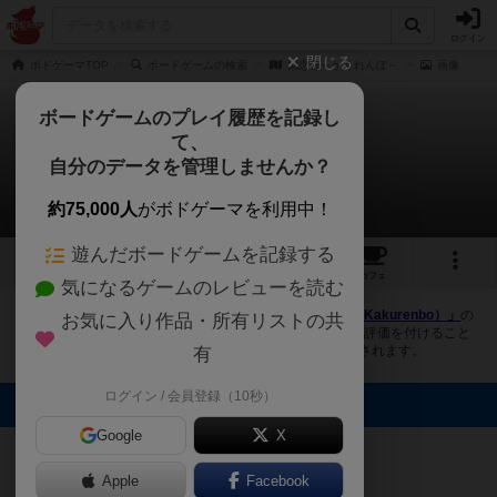
ログイン
閉じる
ボドゲーマTOP
ボードゲームの検索
掴恋慕～かくれんぼ～
画像
ボードゲームのプレイ履歴を記録し
て、
掴恋慕～かくれんぼ～
自分のデータを管理しませんか？
2件の画像
約75,000人
がボドゲーマを利用中！
遊んだボードゲームを記録する
2
1
2
トップ
画像
動画
レビュー
カフェ
気になるゲームのレビューを読む
ボドゲーマにログインすると、
「掴恋慕～かくれんぼ～（Kakurenbo）」
の
お気に入り作品・所有リストの共
画像をアップロード出来たり、他のユーザーの投稿画像に評価を付けること
ができます。また、トップ6の画像は様々なページで表示されます。
有
ログイン / 会員登録（10秒）
トップに表示される画像
Google
X
syou hamano
beebaa
Apple
Facebook