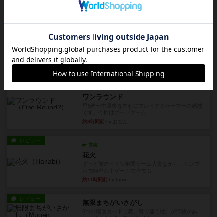
約1時間前
by くみ
レビュー
充実
宵と暁の呪文書
4/5点呪文を修得したり使い魔にトークンを捧げた
りして得点を増やしてい...
約4時間前
by ワタル
レビュー
画像付き
充実
ワンラウンド
星5軽〜中量級を中心にプレイするゲーマーの感想
です。今回はボードゲーム...
約8時間前
by おとん
レビュー
充実
花火
ずっと前のドイツ年間ゲーム大賞ながら、シンプ
ルで簡単な小ゲームで今でも...
約11時間前
by tamio
レビュー
無限まちがいさがし
6つの場面カード（表、裏で違う絵）が何枚かあ