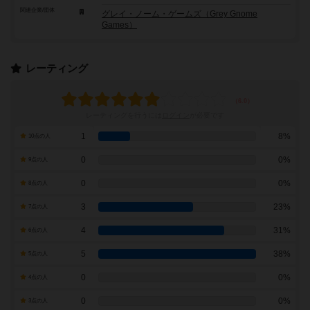
関連企業/団体
グレイ・ノーム・ゲームズ（Grey Gnome
Games）
レーティング
レーティングを行うには
ログイン
が必要です
1
8%
10点の人
0
0%
9点の人
0
0%
8点の人
3
23%
7点の人
4
31%
6点の人
5
38%
5点の人
0
0%
4点の人
0
0%
3点の人