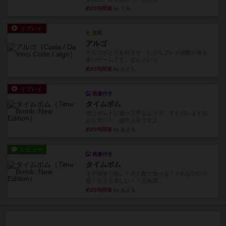
約22時間前
by くみ
リプレイ
充実
アルゴ
アルゴがとても好きで、たぶんプレイ回数が最も
多いゲームです。なんといっ...
約22時間前
by おとん
リプレイ
画像付き
タイムボム
僕はホントに嘘が下手なようで、すぐバレますみ
んなホント、嘘が上手ですよ...
約22時間前
by あまる
レビュー
画像付き
タイムボム
まず簡単で軽い！大人数で遊べる！それなのに小
箱！何より楽しい！！正体隠...
約22時間前
by あまる