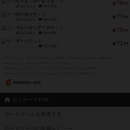
モズビ－ズ・レイダ－ズ
79
PT
紹介文あり
1件の投稿
リー対グラント
77
PT
紹介文あり
1件の投稿
ブレーキング・アウェイ
75
PT
紹介文あり
4件の投稿
ザ・フラッド
71
PT
紹介文なし
1件の投稿
※Apple、Apple のロゴ は、米国および他の国々で登録されたApple Inc.の商標です。
※App Store は、Apple Inc.のサービスマークです。
※Android は、グーグル インコーポレイテッドの商標または登録商標です。
※Google Play とそのロゴは、Google Inc.の商標または登録商標です。
ボドゲーマTOP
ボードゲームを検索する
ボードゲームの新着レビュー