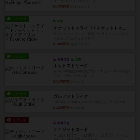
り、そのうち3つ選んで、同...
約13時間前
by ジェイとと
レビュー
充実
チケットトゥライド / チケットトゥライドアメリカ
デジタルソロプレイ。元祖チケライ？マップがた
くさん出てるからどれをプレ...
約15時間前
by おーちゃん
レビュー
画像付き
充実
ホットストリーク
星7軽〜中量級を中心にプレイするゲーマーの感想
です。ボードゲーム会にて...
約21時間前
by おとん
レビュー
ガルフストライク
1983年にVictory Gamesが出版した『Gulf Strik...
約22時間前
by Chaco
リプレイ
画像付き
ディジットコード
やっぱり論理ゲームは面白い。息子とリプレイし
ました。息子の勝ち。これリ...