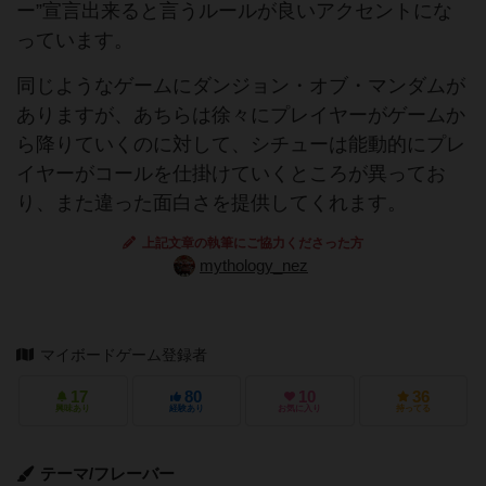
ー”宣言出来ると言うルールが良いアクセントにな
っています。
同じようなゲームにダンジョン・オブ・マンダムが
ありますが、あちらは徐々にプレイヤーがゲームか
ら降りていくのに対して、シチューは能動的にプレ
イヤーがコールを仕掛けていくところが異ってお
り、また違った面白さを提供してくれます。
上記文章の執筆にご協力くださった方
mythology_nez
マイボードゲーム登録者
17
80
10
36
興味あり
経験あり
お気に入り
持ってる
テーマ/フレーバー