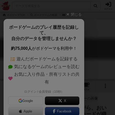
ログイン
閉じる
ボドゲーマTOP
ボードゲームの検索
シチュー
ボードゲームのプレイ履歴を記録し
て、
自分のデータを管理しませんか？
シチュー
約75,000人
がボドゲーマを利用中！
Stew
遊んだボードゲームを記録する
気になるゲームのレビューを読む
お気に入り作品・所有リストの共
有
3
1
3
5
トップ
画像
動画
レビュー
カフェ
ログイン / 会員登録（10秒）
Google
X
具材を狙う動物たちを追い払いながら、おい
Apple
Facebook
しいシチューを作ろう！１２枚のカードが織