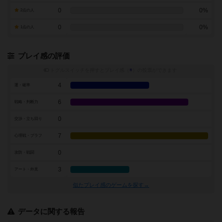
0
0%
2点の人
0
0%
1点の人
プレイ感の評価
トグルスイッチを押すとプレイ感（
※
）の投票ができます
4
運・確率
6
戦略・判断力
0
交渉・立ち回り
7
心理戦・ブラフ
0
攻防・戦闘
3
アート・外見
似たプレイ感のゲームを探す→
データに関する報告