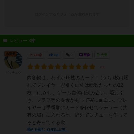
ログインするとフォームが表示されます
レビュー 3件
大賢者
144名
4名
0
画像
充実
ビッチュウ
内容物は、わずか18枚のカード！ (うち6枚は場
札でプレイヤーが引く山札は総数たったの12
枚！)しかし、ゲーム自体は読み合い、駆け引
き、ブラフ等の要素があって実に面白い。プレ
イヤーは手番順にカードを伏せてシチュー（共
有の場）に入れるか、野外でシチューを作って
ると寄ってくる動...
続きを読む（3年以上前）