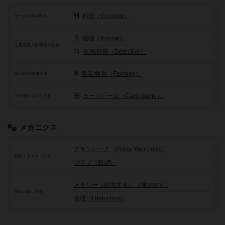
料理（Cooking）
ゲームの基本目的
動物（Animal）
主要登場人物/職業や生物
探偵/刑事（Detective）
農業/牧場（Farming）
政治経済/各種産業
カードゲーム（Card Game）
その他のコンセプト
メカニクス
チキンレース（Press Your Luck）
頻出するメカニクス
ブラフ（Bluff）
メモリー（記憶する）（Memory）
情報の扱い方等
推理（Deduction）