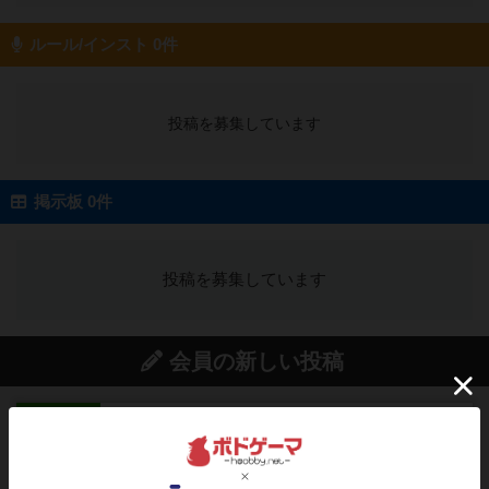
ルール/インスト 0件
投稿を募集しています
掲示板 0件
投稿を募集しています
会員の新しい投稿
レビュー
画像付き
アグリコラ：牧場の動物たち THE BIG BOX
長らく積みゲーになってましたが、腰を据えてプ
レイできましたのでやってみ...