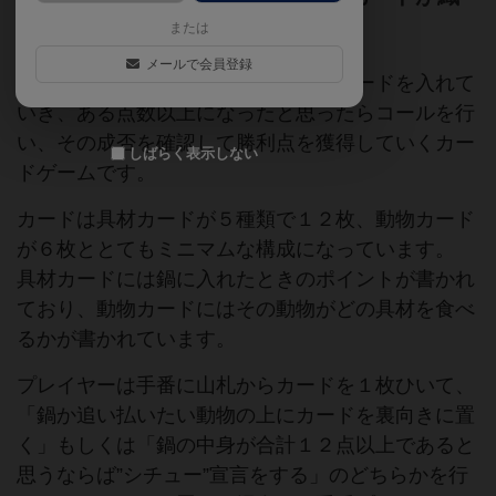
りなすミニマムな心理戦！
または
メールで会員登録
シチューは全プレイヤー共通の鍋にカードを入れて
いき、ある点数以上になったと思ったらコールを行
い、その成否を確認して勝利点を獲得していくカー
しばらく表示しない
ドゲームです。
カードは具材カードが５種類で１２枚、動物カード
が６枚ととてもミニマムな構成になっています。
具材カードには鍋に入れたときのポイントが書かれ
ており、動物カードにはその動物がどの具材を食べ
るかが書かれています。
プレイヤーは手番に山札からカードを１枚ひいて、
「鍋か追い払いたい動物の上にカードを裏向きに置
く」もしくは「鍋の中身が合計１２点以上であると
思うならば”シチュー”宣言をする」のどちらかを行