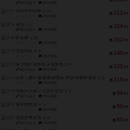
PT
紹介文あり
4件の投稿
バー！パーティー
212
PT
紹介文なし
1件の投稿
ギョッと
154
PT
紹介文あり
1件の投稿
クルティボ
152
PT
紹介文なし
1件の投稿
ブラヴェスト
140
PT
紹介文なし
1件の投稿
ドブル：ポケットモンスター
122
PT
紹介文あり
4件の投稿
ジャンヌ・ダルク-オルレアン ドロー＆ライト
118
PT
紹介文なし
5件の投稿
ファースト・イン・フライト
94
PT
紹介文あり
3件の投稿
ダイススローン
88
PT
紹介文なし
1件の投稿
ガルフストライク
80
PT
紹介文あり
1件の投稿