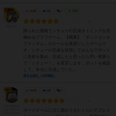
大賢者
133名
2名
0
充実
ぜろけー
限られた情報でシチューの完成タイミングを見
極めるブラフゲーム。【概要】「ダンジョンオ
ブマンダム」のルールを真逆にしたゲームで
す。シチューの完成を目指してみんなでポット
に具材を集め、完成したと思ったら早い者勝ち
で「シチュー！」を宣言します。ポットを確認
して、本当に完成していた...
続きを読む（4年弱前）
仙人
191名
2名
0
カシスオレン
ジとスクリュ
ボードゲームに少し慣れてきたくらいでプレイ
ードライバー