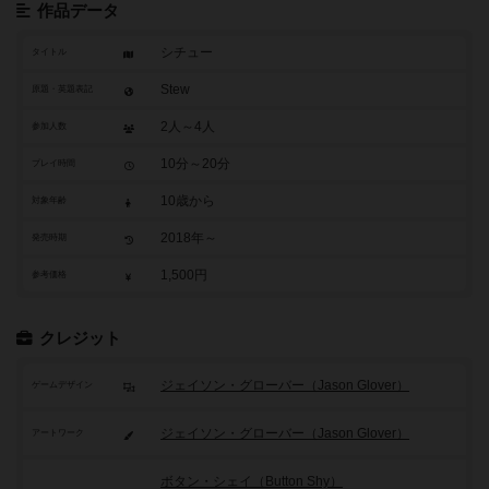
作品データ
シチュー
タイトル
Stew
原題・英題表記
2人～4人
参加人数
10分～20分
プレイ時間
10歳から
対象年齢
2018年～
発売時期
1,500円
参考価格
クレジット
ジェイソン・グローバー（Jason Glover）
ゲームデザイン
ジェイソン・グローバー（Jason Glover）
アートワーク
ボタン・シェイ（Button Shy）