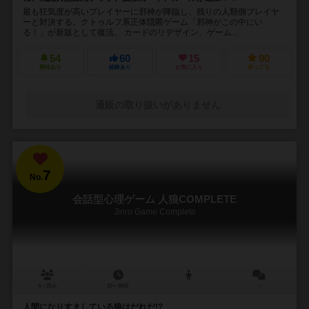
最も狂気度が高いプレイヤーに邪神が降臨し、残りの人類側プレイヤ
ーと対決する。クトゥルフ系正体隠匿ゲーム「邪神がこの中にい
る！」が新版として復活。 カードのリデザイン、ゲーム...
54
60
15
90
興味あり
経験あり
お気に入り
持ってる
通販の取り扱いがありません
7
No.
会話型心理ゲーム 人狼COMPLETE
Jinro Game Complete
4～25人
10～90分
－
人間になりすましている狼はだれだ!?