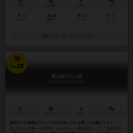
3～6人
60分前後
10歳～
1件
12
28
14
70
興味あり
経験あり
お気に入り
持ってる
通販の取り扱いがありません
29
No.
魔法都市の人狼
Werewolf of magic city
6～23人
60～90分
10歳～
－
処刑ごとに特殊なイベントが引き起こされる新しい人狼ゲーム！
空に浮かぶ世界――天空界。その中心――魔法都市ノリア。 世界中の
人間と技術が集まるこの場所である日事件が起きる。次々と獣に食い