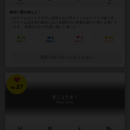
1～6人
－
3件
銀河に覇を唱えよ！
このゲームは１９８８年に発売された同タイトルのリメイク版です。
このゲームは未来の銀河における国同士の命運を賭けた争いを描いて
います。 各国はそれぞれ思い描いた道へと...
25
9
4
43
興味あり
経験あり
お気に入り
持ってる
通販の取り扱いがありません
27
No.
まじょたま！
Majo Tama