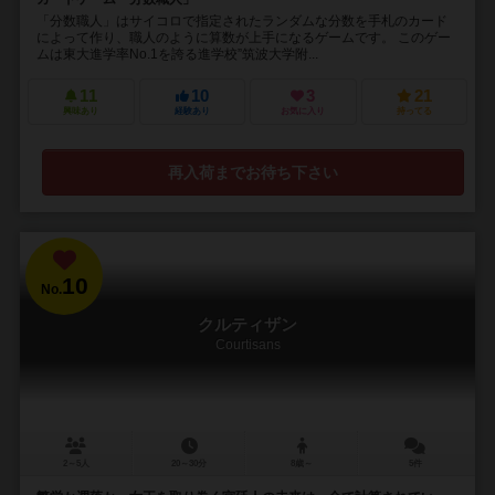
「分数職人」はサイコロで指定されたランダムな分数を手札のカード
によって作り、職人のように算数が上手になるゲームです。 このゲー
ムは東大進学率No.1を誇る進学校”筑波大学附...
11
10
3
21
興味あり
経験あり
お気に入り
持ってる
再入荷までお待ち下さい
10
No.
クルティザン
Courtisans
2～5人
20～30分
8歳～
5件