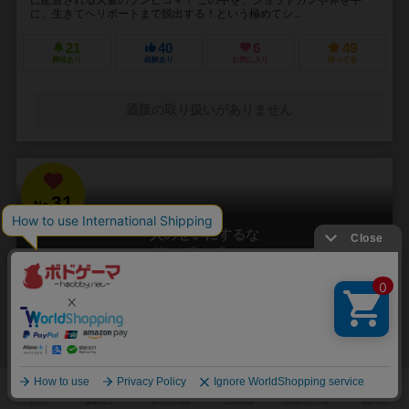
に、生きてヘリポートまで脱出する！という極めてシ...
21
40
6
49
興味あり
経験あり
お気に入り
持ってる
通販の取り扱いがありません
31
No.
人のせいにするな
Hitono Seini Suruna
3～5人
20分前後
5歳～
2件
責任をなすりつけろ！
「お前がやったんだろ！！」 やった覚えのないミスや罪を押し付けら