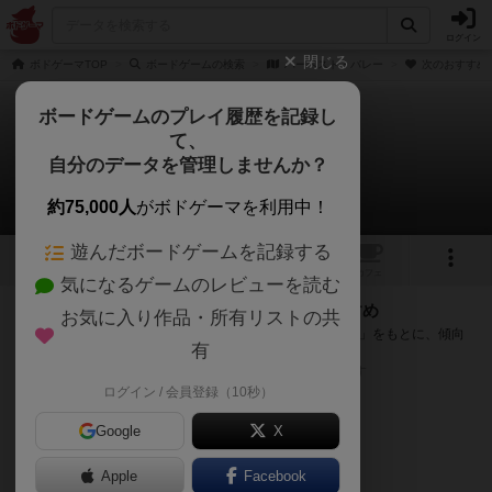
ログイン
閉じる
ボドゲーマTOP
ボードゲームの検索
ハーベスト・バレー
次のおすすめ
ボードゲームのプレイ履歴を記録し
て、
ハーベスト・バレー
自分のデータを管理しませんか？
次のおすすめボードゲーム
約75,000人
がボドゲーマを利用中！
遊んだボードゲームを記録する
1
トップ
画像
動画
レビュー
カフェ
気になるゲームのレビューを読む
『ハーベスト・バレー』が好きな方へのおすすめ
お気に入り作品・所有リストの共
このゲームのトップページで投票された「プレイ感の評価」をもとに、傾向
有
が近いボードゲームをランキング形式で紹介します。
※リストには一定の投票数がある作品のみを表示しています
ログイン / 会員登録（10秒）
Google
X
Apple
Facebook