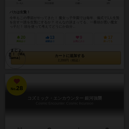
3～6人
30分前後
13歳～
3件
バカは生贄！
今年もこの季節がやってきた！ 魔女っ子学園では毎年、儀式で1人生贄
を出すー誰を生贄にするか？ そんなの決まってる、一番頭が悪い魔女
っ子だ！ 頭を使って考えてどうにか自分...
20
13
9
17
興味あり
経験あり
お気に入り
持ってる
カートに追加する
2,200円（税込）
28
No.
コズミック・エンカウンター 銀河強襲
Cosmic Encounter: Cosmic Incursion