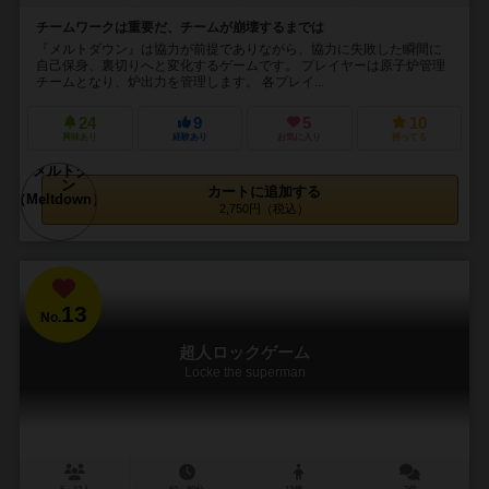
チームワークは重要だ、チームが崩壊するまでは
『メルトダウン』は協力が前提でありながら、協力に失敗した瞬間に
自己保身、裏切りへと変化するゲームです。 プレイヤーは原子炉管理
チームとなり、炉出力を管理します。 各プレイ...
24
9
5
10
興味あり
経験あり
お気に入り
持ってる
カートに追加する
2,750円（税込）
13
No.
超人ロックゲーム
Locke the superman