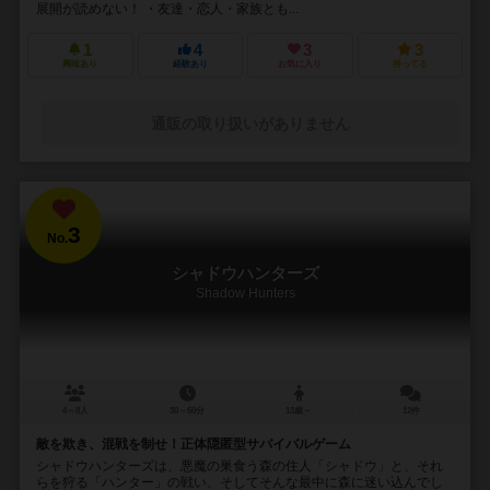
展開が読めない！ ・友達・恋人・家族とも...
1
4
3
3
興味あり
経験あり
お気に入り
持ってる
通販の取り扱いがありません
3
No.
シャドウハンターズ
Shadow Hunters
4～8人
30～60分
13歳～
12件
敵を欺き、混戦を制せ！正体隠匿型サバイバルゲーム
シャドウハンターズは、悪魔の巣食う森の住人「シャドウ」と、それ
らを狩る「ハンター」の戦い、そしてそんな最中に森に迷い込んでし