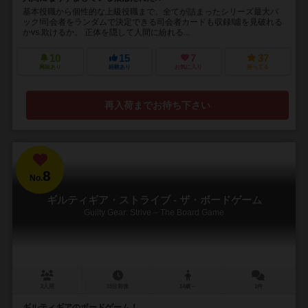
基本役職から個性的な上級役職まで、全てが詰まったシリーズ最大パ
ック!司会者をランダムで決定できる司会者カードも収録!噓を見破れる
かvs.欺けるか。 正体を隠して人間に紛れる...
10
15
7
37
興味あり
経験あり
お気に入り
持ってる
再入荷までお待ち下さい
8
No.
ギルティギア・ストライブ - ザ・ボードゲーム
Guilty Gear: Strive – The Board Game
2人用
15分前後
14歳～
1件
ギルティギアのボードゲーム！