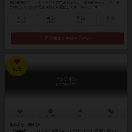
僕の軍勢のどちらをとっても異色きわまりない邪神の一柱として、そ
の神ならではの邪悪さや戦力を駆使してオールドワール...
30
34
12
49
興味あり
経験あり
お気に入り
持ってる
再入荷までお待ち下さい
5
No.
ドッジボム
DodgeBomb
3～6人
10～30分
8歳～
3件
集めるな、避けろ!!
『DodgeBomb』は手札の効果を使って危険なカード(爆弾)を避けてい