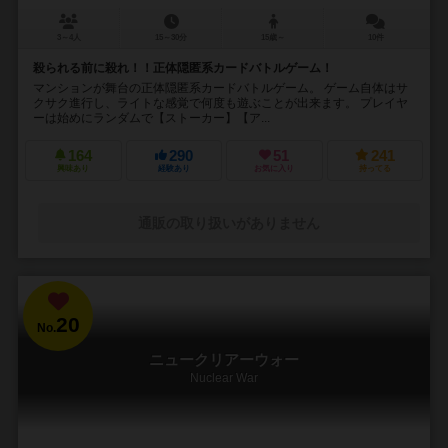
3～4人
15～30分
15歳～
10件
殺られる前に殺れ！！正体隠匿系カードバトルゲーム！
マンションが舞台の正体隠匿系カードバトルゲーム。 ゲーム自体はサ
クサク進行し、ライトな感覚で何度も遊ぶことが出来ます。 プレイヤ
ーは始めにランダムで【ストーカー】【ア...
164
290
51
241
興味あり
経験あり
お気に入り
持ってる
通販の取り扱いがありません
20
No.
ニュークリアーウォー
Nuclear War