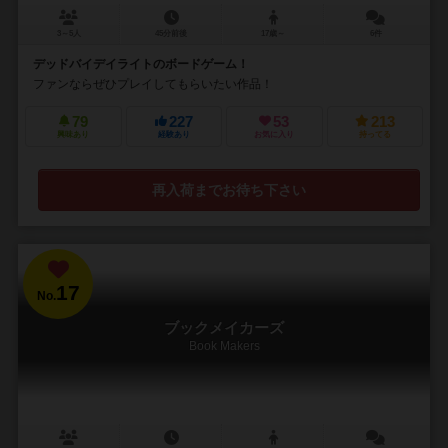
3～5人
45分前後
17歳～
6件
デッドバイデイライトのボードゲーム！
ファンならぜひプレイしてもらいたい作品！
79
227
53
213
興味あり
経験あり
お気に入り
持ってる
再入荷までお待ち下さい
17
No.
ブックメイカーズ
Book Makers