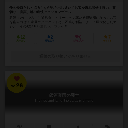
他の怪盗たちと協力しながらも出し抜いてお宝を盗み出せ！協力、裏
切り、真実、嘘の痛快アクションゲーム！
谷洋（たに ひろし）通称タニ・オーシャン率いる怪盗団になってお宝
を盗み出せ！ 今回のターゲットは、不当な利益によって巨大化したカ
ジノ。その総額160億ドル。 プレイヤ...
12
2
0
7
興味あり
経験あり
お気に入り
持ってる
通販の取り扱いがありません
26
No.
銀河帝国の興亡
The rise and fall of the galactic empire