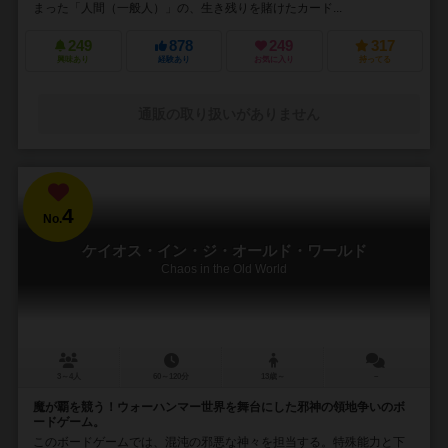
まった「人間（一般人）」の、生き残りを賭けたカード...
249
878
249
317
興味あり
経験あり
お気に入り
持ってる
通販の取り扱いがありません
4
No.
ケイオス・イン・ジ・オールド・ワールド
Chaos in the Old World
3～4人
60～120分
13歳～
－
魔が覇を競う！ウォーハンマー世界を舞台にした邪神の領地争いのボ
ードゲーム。
このボードゲームでは、混沌の邪悪な神々を担当する。特殊能力と下