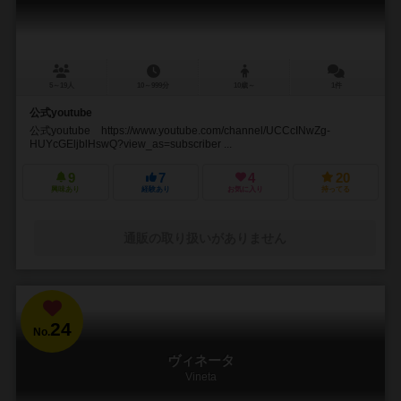
5～19人
10～999分
10歳～
1件
公式youtube
公式youtube https://www.youtube.com/channel/UCCcINwZg-
HUYcGEljblHswQ?view_as=subscriber ...
9
7
4
20
興味あり
経験あり
お気に入り
持ってる
通販の取り扱いがありません
24
No.
ヴィネータ
Vineta