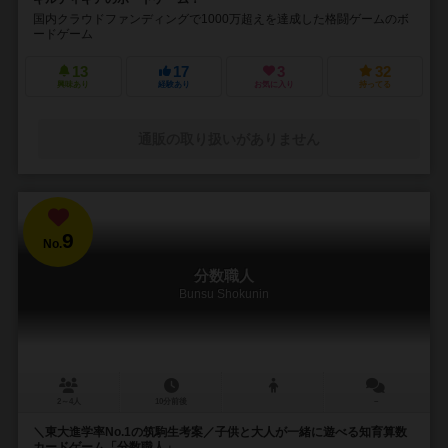
国内クラウドファンディングで1000万超えを達成した格闘ゲームのボ
ードゲーム
13
17
3
32
興味あり
経験あり
お気に入り
持ってる
通販の取り扱いがありません
9
No.
分数職人
Bunsu Shokunin
2～4人
10分前後
－
＼東大進学率No.1の筑駒生考案／子供と大人が一緒に遊べる知育算数
カードゲーム「分数職人」