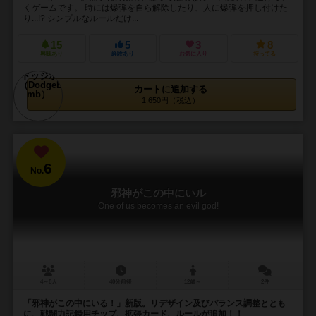
くゲームです。 時には爆弾を自ら解除したり、人に爆弾を押し付けた
り...!? シンプルなルールだけ...
15
5
3
8
興味あり
経験あり
お気に入り
持ってる
カートに追加する
1,650円（税込）
6
No.
邪神がこの中にいル
One of us becomes an evil god!
4～8人
40分前後
12歳～
2件
「邪神がこの中にいる！」新版。リデザイン及びバランス調整ととも
に、戦闘力記録用チップ、拡張カード、ルールが追加！！