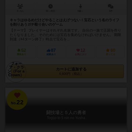
3～5人
30～45分
8歳～
5件
キャラはゆるめだけどやることはえげつない！宝石という名のライフ
を削りあうガチ殴り合いのゲーム
【テーマ】 プレイヤーはそれぞれ名族です。 自分の一族で王国を作り
たくなりました。 そのためには宝石を集めなければいけません。 期限
到達（※4ターン終了）時点で宝石を...
52
87
12
60
興味あり
経験あり
お気に入り
持ってる
カートに追加する
6,600円（税込）
22
No.
闘技場と５人の勇者
Togijo to 5 nin no Yusha