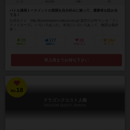
2～4人
45分前後
10歳～
4件
バトル漫画トーナメントの展開を自分好みに操って、優勝者を読み当
てる！
公式サイト http://bookmakers.sakura.ne.jp/ 架空の少年マンガ『ブッ
クメイカーズ』 いろいろあった。本当にいろいろあって、物語は最終
章！...
78
177
26
144
興味あり
経験あり
お気に入り
持ってる
再入荷までお待ち下さい
18
No.
ドラゴンクエスト人狼
DRAGON QUEST ZINROU