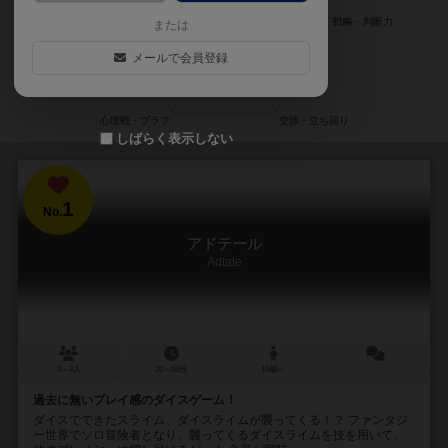
または
メールで会員登録
しばらく表示しない
1
No.
アドテール
Adtale
3～4人
20～30分
10歳～
－
過去に無いプレイ感のダイスゲーム！
ダイスでできたスライム、ダイスライムが襲ってくる！？ ファンタジ
ー世界でソロ冒険者となり、襲ってくるダイスライムを技を用いて、