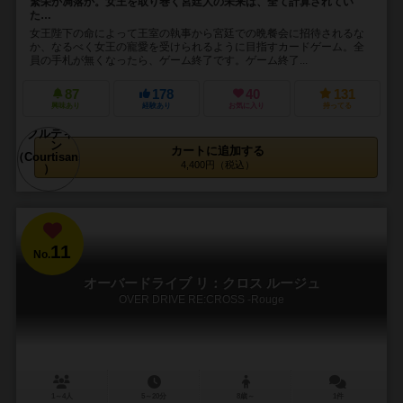
繁栄か凋落か。女王を取り巻く宮廷人の未来は、全て計算されてい
た…
女王陛下の命によって王室の執事から宮廷での晩餐会に招待されるな
か、なるべく女王の寵愛を受けられるように目指すカードゲーム。全
員の手札が無くなったら、ゲーム終了です。ゲーム終了...
87
178
40
131
興味あり
経験あり
お気に入り
持ってる
カートに追加する
4,400円（税込）
11
No.
オーバードライブ リ：クロス ルージュ
OVER DRIVE RE:CROSS -Rouge
1～4人
5～20分
8歳～
1件