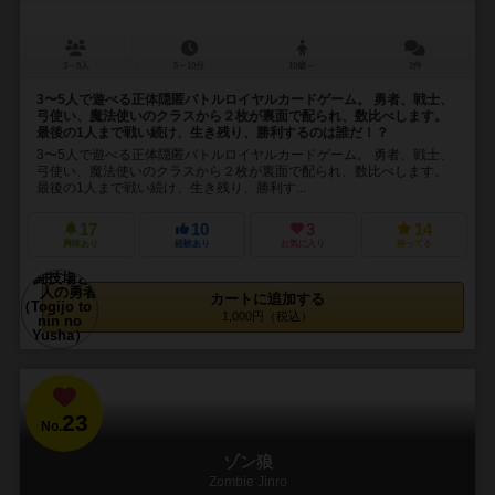
3～5人
5～10分
10歳～
2件
3〜5人で遊べる正体隠匿バトルロイヤルカードゲーム。 勇者、戦士、
弓使い、魔法使いのクラスから２枚が裏面で配られ、数比べします。
最後の1人まで戦い続け、生き残り、勝利するのは誰だ！？
3〜5人で遊べる正体隠匿バトルロイヤルカードゲーム。 勇者、戦士、
弓使い、魔法使いのクラスから２枚が裏面で配られ、数比べします。
最後の1人まで戦い続け、生き残り、勝利す...
17
10
3
14
興味あり
経験あり
お気に入り
持ってる
カートに追加する
1,000円（税込）
23
No.
ゾン狼
Zombie Jinro