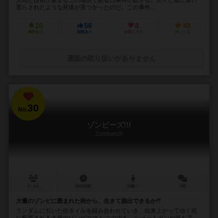
荒らされたような死体が見つかったのだ。この事件...
10
56
8
48
興味あり
経験あり
お気に入り
持ってる
通販の取り扱いがありません
30
No.
ゾンビーズ!!!
Zombies!!!
2～6人
60分前後
12歳～
2件
大量のゾンビに囲まれた街から、生きて脱出できるか⁉︎
ランダムに引いた街タイルを組み合わせていき、出来上がってゆく街
に配置される大量のゾンビコマ！ この中を、ショットガンや斧を手