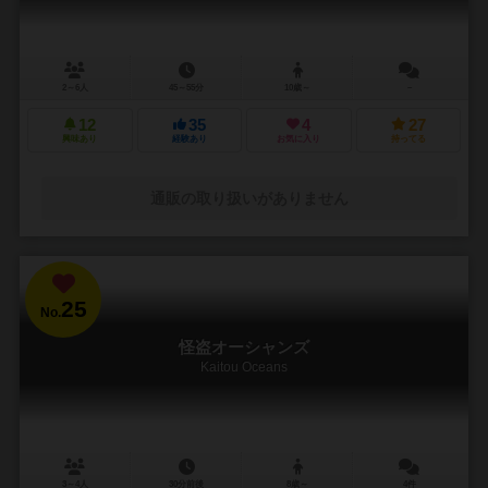
2～6人
45～55分
10歳～
－
12
35
4
27
興味あり
経験あり
お気に入り
持ってる
通販の取り扱いがありません
25
No.
怪盗オーシャンズ
Kaitou Oceans
3～4人
30分前後
8歳～
4件