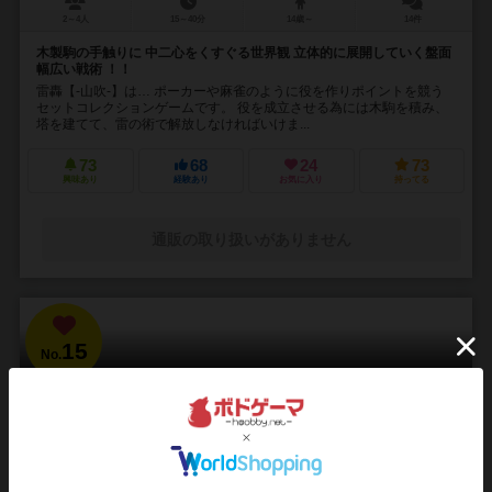
2～4人
15～40分
14歳～
14件
木製駒の手触りに 中二心をくすぐる世界観 立体的に展開していく盤面
幅広い戦術 ！！
雷轟【-山吹-】は… ポーカーや麻雀のように役を作りポイントを競う
セットコレクションゲームです。 役を成立させる為には木駒を積み、
塔を建てて、雷の術で解放しなければいけま...
73
68
24
73
興味あり
経験あり
お気に入り
持ってる
通販の取り扱いがありません
15
No.
ブラッドボーン：カードゲーム
Bloodborne: The Card Game