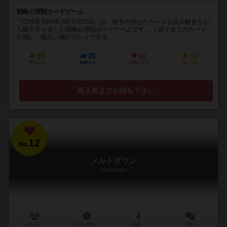
戦略心理戦カードゲーム
『OVER DRIVE RE:CROSS』は、相手の伏せたカードを読み解きなが
ら駆引きを楽しむ戦略心理戦カードゲームです。 １箱で全てのカード
が揃い、幅広い層がプレイできる...
33
26
12
55
興味あり
経験あり
お気に入り
持ってる
再入荷までお待ち下さい
12
No.
メルトダウン
Meltdown
4～6人
30～60分
10歳～
2件