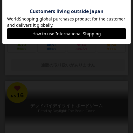
3～5人
30～45分
14歳～
4件
悪夢のような街で他の狩人を出し抜いて「血の遺志」を集めろ
ＰＳ４で発売されたフロムソフトウェアのブラッドボーンのカードゲ
ーム化。 かつて栄華を極めた古都ヤーナムでは風土病「獣の病」がは
びこっていた。あなたは「獣の病」の罹患者で...
73
51
14
50
興味あり
経験あり
お気に入り
持ってる
通販の取り扱いがありません
16
No.
デッドバイデイライト ボードゲーム
Dead by Daylight: The Board Game