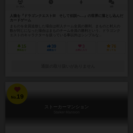
2～14人
－
2件
人狼を『ドラゴンクエストⅢ そして伝説へ…』の世界に落とし込んだ
カードゲーム
まものを全員追放した場合は村人チーム全員の勝利、まものと村人の
数が同じになった場合はまものチーム全員の勝利という、ドラゴンク
エストのキャラクターを扱っている事以外はシンプルな...
15
39
3
76
興味あり
経験あり
お気に入り
持ってる
通販の取り扱いがありません
19
No.
ストーカーマンション
Stalker Mansion