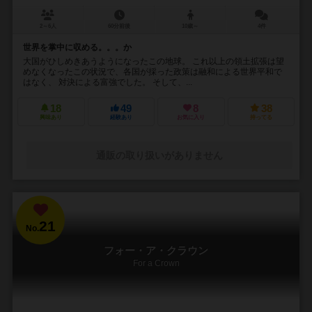
2～6人
60分前後
10歳～
4件
世界を掌中に収める。。。か
大国がひしめきあうようになったこの地球。 これ以上の領土拡張は望
めなくなったこの状況で、各国が採った政策は融和による世界平和で
はなく、 対決による富強でした。 そして、...
18
49
8
38
興味あり
経験あり
お気に入り
持ってる
通販の取り扱いがありません
21
No.
フォー・ア・クラウン
For a Crown