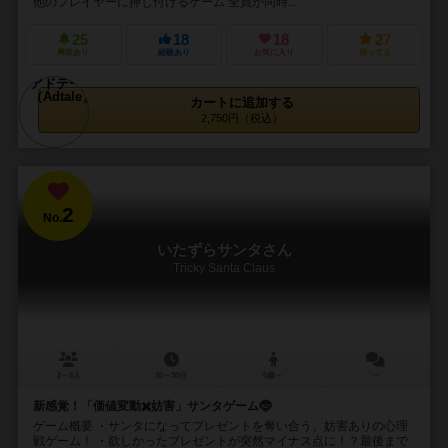
他のプレイヤーに押し付けるゲーム 全員が同時...
25
18
18
27
興味あり
経験あり
お気に入り
持ってる
カートに追加する
2,750円（税込）
2
No.
いたずらサンタさん
Tricky Santa Claus
2～6人
10～30分
6歳～
－
新感覚！「価値変動✖️妨害」サンタゲーム🤶
ゲーム概要 ・サンタになってプレゼントを奪い合う、妨害ありの心理
戦ゲーム！ ・欲しかったプレゼントが突然マイナス点に！？最後まで