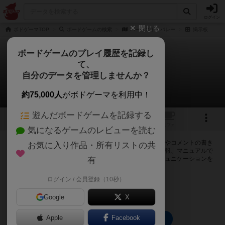
ログイン
閉じる
ボドゲーマTOP
ボードゲームの検索
ハーベスト・バレー
掲示板
ボードゲームのプレイ履歴を記録し
て、
ハーベスト・バレー
自分のデータを管理しませんか？
0件の掲示板
約75,000人
がボドゲーマを利用中！
遊んだボードゲームを記録する
1
トップ
画像
動画
レビュー
カフェ
気になるゲームのレビューを読む
ログインするとハーベスト・バレーに関する掲示板の作成やコメントの書き
お気に入り作品・所有リストの共
込みが出来るようになります。ルールの疑問やエラッタ情報、マニュアルで
は判断し辛い曖昧な表記等について会員同士で自由にコミュニケーションを
有
とることが出来ます。
ログイン / 会員登録（10秒）
ログイン/無料会員登録
Google
X
Apple
Facebook
ハーベスト・バレーのトップに戻る