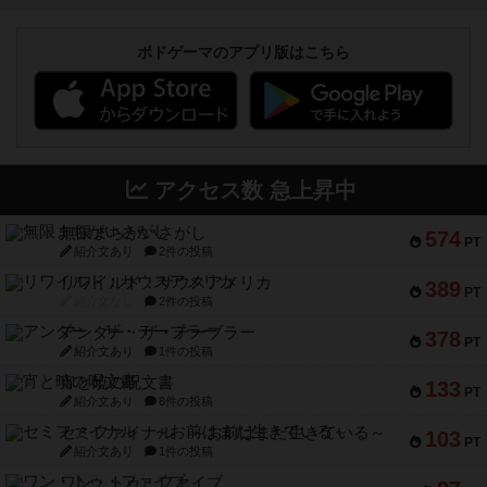
ボドゲーマのアプリ版はこちら
アクセス数 急上昇中
無限まちがいさがし
574
PT
紹介文あり
2件の投稿
リワイルド：サウスアメリカ
389
PT
紹介文なし
2件の投稿
アンダー・ザ・テーブラー
378
PT
紹介文あり
1件の投稿
宵と暁の呪文書
133
PT
紹介文あり
8件の投稿
セミファイナル ～お前はまだ生きている～
103
PT
紹介文あり
1件の投稿
ワン・トゥ・ファイブ