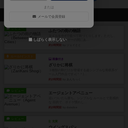
または
会員の新しい投稿
メールで会員登録
レビュー
ふたつの街の物語
タイルを4×4で並べて街づくりします。ただし、
しばらく表示しない
街は各プレイヤーの間にあ...
約1時間前
by ジェイとと
ルール/インスト
画像付き
ざりかに将棋
３種類の駒だけが登場する超シンプルな将棋系ゲ
ーム入門作品です♪(＾＾)...
約2時間前
by あんちっく
レビュー
エージェントアベニュー
追いついたら勝ち。シンプルな ルールとで直感的
な 目的で、ボドゲ慣れし...
約2時間前
by daisdice
レビュー
充実
ウイングスパン