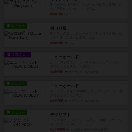
期待値を上げすぎた、というのが正直な感想。２
人で何度かプレイ。ここでも...
約3時間前
by S
レビュー
街コロ通
街コロとの違いは初めから二つサイコロを振れる
など、少しの違いはあるけれ...
約8時間前
by くみ
戦略やコツ
ニューオールド
ゲーム終了時に、「オールドカードとニューカー
ドのどちらもある」 状態に...
約8時間前
by オグランド（Oguland）
レビュー
ニューオールド
ボードゲームを1,000個以上持っているユーザー視
点で良かった点と悪か...
約9時間前
by オグランド（Oguland）
レビュー
デクリプト
プレイ感がしっかりしてるから、超ボードゲーム
やったなって感じ。パーティ...
約10時間前
by ヒロ(新！ボードゲーム家族)