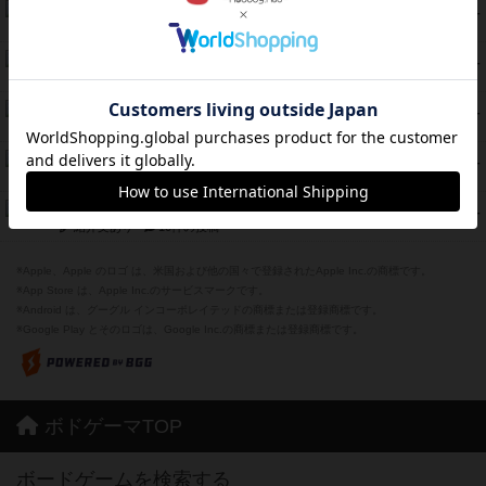
エコーズ・オブ・タイム
45
PT
紹介文なし
8件の投稿
スカルキング
45
PT
紹介文あり
12件の投稿
海兵隊
45
PT
紹介文あり
1件の投稿
Bitter End ブタペスト救出作戦
45
PT
紹介文なし
1件の投稿
ドコジャン
42
PT
紹介文あり
10件の投稿
※Apple、Apple のロゴ は、米国および他の国々で登録されたApple Inc.の商標です。
※App Store は、Apple Inc.のサービスマークです。
※Android は、グーグル インコーポレイテッドの商標または登録商標です。
※Google Play とそのロゴは、Google Inc.の商標または登録商標です。
ボドゲーマTOP
ボードゲームを検索する