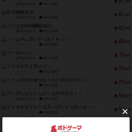
97
PT
紹介文あり
1件の投稿
南北戦争
91
PT
紹介文あり
1件の投稿
ふたつの城の物語
91
PT
紹介文あり
6件の投稿
ノームズ・アット・ナイト
88
PT
紹介文なし
1件の投稿
マーリン
76
PT
紹介文あり
6件の投稿
フラットアイアン
75
PT
紹介文なし
2件の投稿
トランスオリエント・エクスプレス
70
PT
紹介文なし
1件の投稿
アンブッシュ！：ムーブアウト！
59
PT
紹介文あり
1件の投稿
キャプテン・フリップ：イスラ・ボンバ
51
PT
紹介文なし
2件の投稿
ガルフストライク
46
PT
紹介文あり
1件の投稿