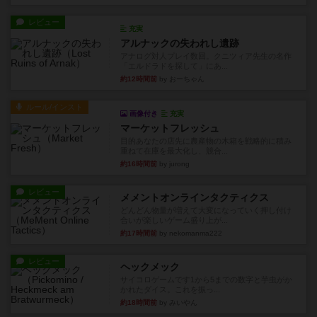
レビュー
充実
アルナックの失われし遺跡
アナログ対人プレイ数回。クニツィア先生の名作
「エルドラドを探して」にあ...
約12時間前
by おーちゃん
ルール/インスト
画像付き
充実
マーケットフレッシュ
目的あなたの店先に農産物の木箱を戦略的に積み
重ねて在庫を最大化し、競合...
約16時間前
by jurong
レビュー
メメントオンラインタクティクス
どんどん物量が増えて大変になっていく押し付け
合いが楽しいゲーム盛り上が...
約17時間前
by nekomanma222
レビュー
ヘックメック
サイコロゲームです1から5までの数字と芋虫がか
かれたダイス。これを振っ...
約18時間前
by みいやん