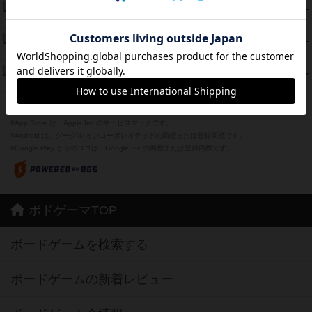
海兵隊
45
PT
紹介文あり
1件の投稿
Bitter End ブタペスト救出作戦
45
PT
紹介文なし
1件の投稿
ドコジャン
42
PT
紹介文あり
10件の投稿
※Apple、Apple のロゴ は、米国および他の国々で登録されたApple Inc.の商標です。
※App Store は、Apple Inc.のサービスマークです。
※Android は、グーグル インコーポレイテッドの商標または登録商標です。
※Google Play とそのロゴは、Google Inc.の商標または登録商標です。
ボドゲーマTOP
ボードゲームを検索する
ボードゲームの新着レビュー