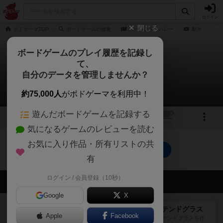
ログイン
閉じる
ボドゲーマTOP
ボードゲームの検索
ハーベスト・バレー
動画
ボードゲームのプレイ履歴を記録し
て、
ハーベスト・バレー
自分のデータを管理しませんか？
0件の動画
約75,000人
がボドゲーマを利用中！
遊んだボードゲームを記録する
1
トップ
画像
動画
レビュー
カフェ
気になるゲームのレビューを読む
お気に入り作品・所有リストの共
ハーベスト・バレーのトップに戻る
有
ログイン / 会員登録（10秒）
会員の新しい投稿
Google
X
レビュー
アズール：シントラのステンドグラス
Apple
Facebook
大好きなアズールシリーズ。ステンドグラスを作