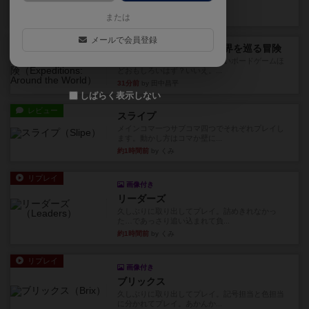
っていきます✨1部より自由...
1分未満前
by しんたろ
または
メールで会員登録
レビュー
エクスペディション：世界を巡る冒険
クラマー氏の不朽の名作。新しいボードゲームほ
どおもしろいはず？いいえ。...
31分前
by 田中昌平
しばらく表示しない
レビュー
スライプ
メインコマ一つサブコマ四つでそれぞれプレイし
ます。動かし方はコマか壁に...
約1時間前
by くみ
リプレイ
画像付き
リーダーズ
久しぶりに取り出してプレイ。詰めきれなかっ
た…であっさり追い込まれて負...
約1時間前
by くみ
リプレイ
画像付き
ブリックス
久しぶりに取り出してプレイ。記号担当と色担当
に分かれてプレイ。あかんか...