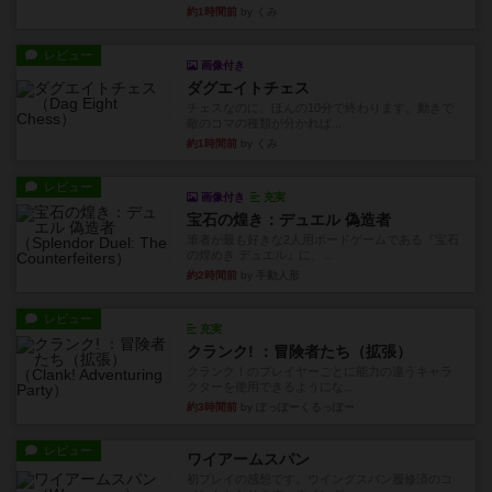
約1時間前
by くみ
レビュー
画像付き
ダグエイトチェス
チェスなのに、ほんの10分で終わります。動きで
敵のコマの種類が分かれば...
約1時間前
by くみ
レビュー
画像付き
充実
宝石の煌き：デュエル 偽造者
筆者が最も好きな2人用ボードゲームである『宝石
の煌めき デュエル』に、...
約2時間前
by 手動人形
レビュー
充実
クランク! ：冒険者たち（拡張）
クランク！のプレイヤーごとに能力の違うキャラ
クターを使用できるようにな...
約3時間前
by ぽっぽーくるっぽー
レビュー
ワイアームスパン
初プレイの感想です。ウイングスパン履修済のコ