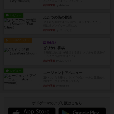
メントとなります。ウイング...
約4時間前
by daisdice
レビュー
ふたつの街の物語
タイルを4×4で並べて街づくりします。ただし、
街は各プレイヤーの間にあ...
約8時間前
by ジェイとと
ルール/インスト
画像付き
ざりかに将棋
３種類の駒だけが登場する超シンプルな将棋系ゲ
ーム入門作品です♪(＾＾)...
約8時間前
by あんちっく
レビュー
エージェントアベニュー
追いついたら勝ち。シンプルなルールと直感的な
目的で、ボドゲ慣れしていな...
約8時間前
by daisdice
ボドゲーマのアプリ版はこちら