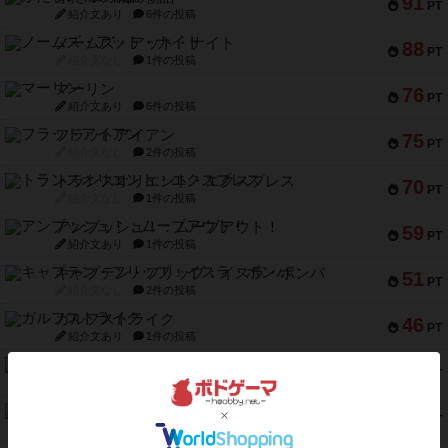
91
PT
紹介文あり
6件の投稿
ノームズ・アット・ナイト
88
PT
紹介文なし
1件の投稿
マーリン
76
PT
紹介文あり
6件の投稿
フラットアイアン
75
PT
紹介文なし
2件の投稿
トランスオリエント・エクスプレス
70
PT
紹介文なし
1件の投稿
アンブッシュ！：ムーブアウト！
59
PT
紹介文あり
1件の投稿
キャプテン・フリップ：イスラ・ボンバ
51
PT
紹介文なし
2件の投稿
ガルフストライク
46
PT
紹介文あり
1件の投稿
エコーズ・オブ・タイム
45
PT
紹介文なし
8件の投稿
スカルキング
45
PT
紹介文あり
12件の投稿