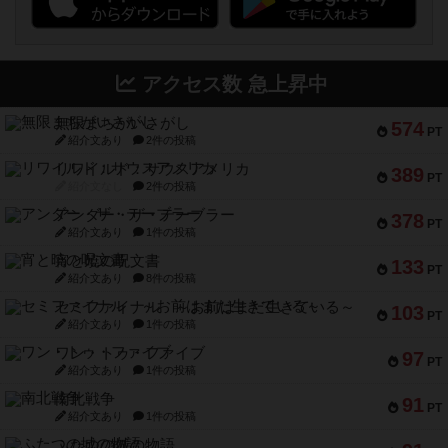
アクセス数 急上昇中
無限まちがいさがし
574
PT
紹介文あり
2件の投稿
リワイルド：サウスアメリカ
389
PT
紹介文なし
2件の投稿
アンダー・ザ・テーブラー
378
PT
紹介文あり
1件の投稿
宵と暁の呪文書
133
PT
紹介文あり
8件の投稿
セミファイナル ～お前はまだ生きている～
103
PT
紹介文あり
1件の投稿
ワン・トゥ・ファイブ
97
PT
紹介文あり
1件の投稿
南北戦争
91
PT
紹介文あり
1件の投稿
ふたつの城の物語