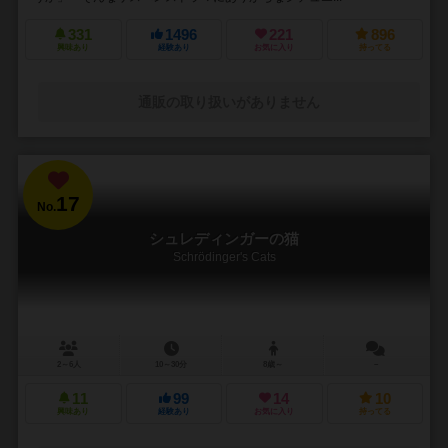
331
1496
221
896
興味あり
経験あり
お気に入り
持ってる
通販の取り扱いがありません
17
No.
シュレディンガーの猫
Schrödinger's Cats
2～6人
10～30分
8歳～
－
11
99
14
10
興味あり
経験あり
お気に入り
持ってる