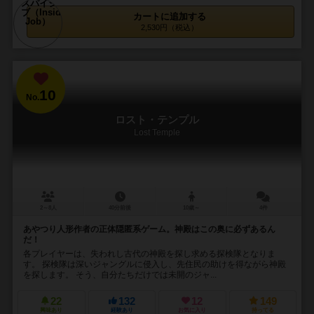
カートに追加する
2,530円（税込）
10
No.
ロスト・テンプル
Lost Temple
2～8人
40分前後
10歳～
4件
あやつり人形作者の正体隠匿系ゲーム。神殿はこの奥に必ずあるん
だ！
各プレイヤーは、失われし古代の神殿を探し求める探検隊となりま
す。 探検隊は深いジャングルに侵入し、先住民の助けを得ながら神殿
を探します。 そう、自分たちだけでは未開のジャ...
22
132
12
149
興味あり
経験あり
お気に入り
持ってる