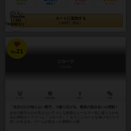
614
3997
910
2494
興味あり
経験あり
お気に入り
持ってる
カートに追加する
1,800円（税込）
21
No.
コヨーテ
Coyote
2～10人
30分前後
10歳～
89件
「自分だけが知らない数字」で繰り広げる、最高の読み合い心理戦！
自分の数字だけが見えない!? そんな斬新なルールで一気に盛り上がれ
る心理戦カードゲーム『コヨーテ』！ おでこにカードを掲げるだけで
笑いが生まれ、ゲームが始まった瞬間から駆...