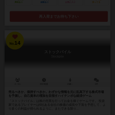
興味あり
経験あり
お気に入り
持ってる
再入荷までお待ち下さい
14
No.
ストックパイル
Stockpile
2～5人
45分前後
13歳～
6件
売るべきか、保持すべきか。わずかな情報を元に乱高下する株式市場
を予測し、自己資本の増加を目指すハイテンポな経済ゲーム
「ストックパイル」は株の売買を行ってお金を稼ぐゲームです。 投資
家であるプレイヤーは6社ある会社の株価の成長や下落を予想して、よ
り多くの利益が得られるように、またできる限り...