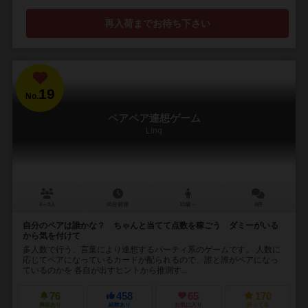
再入荷までお待ち下さい
19
No.
ペアペア連想ゲーム
Linq
4～8人
45分前後
10歳～
8件
自分のペアは誰かな？ ちゃんと当てて点数を稼ごう ダミーがいる
から気を付けて
多人数で行う、言葉により連想するパーティ系のゲームです。 人数に
応じてペアになっているカードが配られるので、誰と誰がペアになっ
ているのかを 各自が出すヒントから推測す...
76
458
65
170
興味あり
経験あり
お気に入り
持ってる