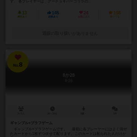
す。 各プレイヤーは、グーチョキパーゴリラの...
13
145
24
198
興味あり
経験あり
お気に入り
持ってる
通販の取り扱いがありません
8
No.
8か28
8-28
3～6人
20～30分
8歳～
1件
ギャンブル+ブラフゲーム
ギャンブル+ブラフゲームです。 最初に各プレーヤーにはよく混ぜ
たカードから1枚ずつ伏せて配ります。このカードは配られた人だけが