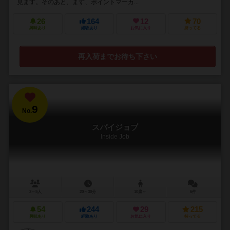
見ます。そのあと、まず、ポイントマーカ...
26
164
12
70
興味あり
経験あり
お気に入り
持ってる
再入荷までお待ち下さい
9
No.
スパイジョブ
Inside Job
2～5人
20～30分
10歳～
6件
54
244
29
215
興味あり
経験あり
お気に入り
持ってる