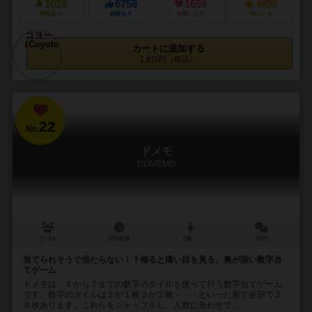
1029
6758
1659
4895
興味あり
経験あり
お気に入り
持ってる
カートに追加する
1,870円（税込）
22
No.
ドメモ
DOMEMO
2～5人
20分前後
8歳～
55件
当てられそうで当たらない！？侮ると痛い目を見る、奥が深い数字当
てゲーム
ドメモは、１から７までの数字のタイルを使って行う数字当てゲーム
です。数字のタイルは１が１枚２が２枚・・・といった形で全部で２
８枚あります。これらをシャッフルし、人数に合わせて...