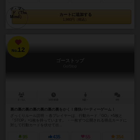
カートに追加する
1,980円（税込）
12
No.
ゴーストップ
Go/Stop
2～6人
10分前後
9歳～
8件
裏の裏の裏の裏の裏の裏の裏をかく！痛快パーティーゲーム！
ざっくりルール説明 ・各プレイヤーは、行動カード『GO』×5枚と
『STOP』×1枚を持っています。 ・一枚ずつ公開される得点カードに
対して行動カードを伏せて出...
95
435
55
354