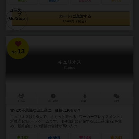
興味あり
経験あり
お気に入り
持ってる
カートに追加する
1,540円（税込）
13
No.
キュリオス
Curios
2～5人
15～20分
14歳～
19件
古代の不思議な出土品に、価値はあるか？
キュリオスは2~5人で、さくっと遊べる ｢ワーカープレイスメント｣
x｢推理｣のボードゲームです。 各4箇所に存在する出土品(宝石)を集
め、最終的にその価値の合計が高い人の...
182
559
146
341