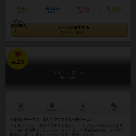
500
3515
753
1938
興味あり
経験あり
お気に入り
持ってる
カートに追加する
3,080円（税込）
23
No.
フォー・セール
For Sale
3～6人
20分前後
8歳～
21件
不動産がテーマの、競りとブラフのお手軽ゲーム
できるだけ少ない資金で不動産を購入し、手に入れた不動産をできる
だけ高い小切手にしていくカードゲーム。 不動産獲得の後、全ての不
動産を小切手に替えたらゲーム終了。獲得したお金...