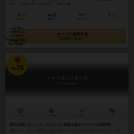
サー」の掛け声に合わせて、手札の数...
17
45
7
33
興味あり
経験あり
お気に入り
持ってる
カートに追加する
2,200円（税込）
25
No.
シャイモンスターズ
Shy Monsters
2人用
10～15分
10歳～
1件
脱出を阻むダンジョンの主とその思惑を躱すヒーローの攻防戦
ダンジョンからの脱出を試みるヒーローとそれを阻むダンジョンの主