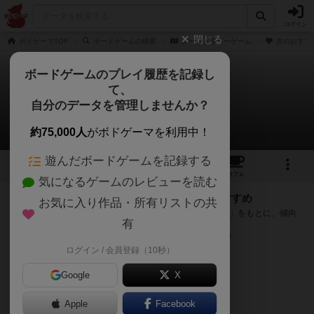
ログイン
閉じる
ボドゲーマTOP
ボードゲームの検索
グーチョキパーゲーム
次のおすす
ボードゲームのプレイ履歴を記録し
て、
グーチョキパーゲーム
自分のデータを管理しませんか？
次のおすすめボードゲーム
約75,000人
がボドゲーマを利用中！
遊んだボードゲームを記録する
1
1
1
トップ
画像
動画
レビュー
カフェ
気になるゲームのレビューを読む
『グーチョキパーゲーム』が好きな方へのおすすめ
お気に入り作品・所有リストの共
このゲームのトップページで投票された「プレイ感の評価」をもとに、傾向
有
が近いボードゲームをランキング形式で紹介します。
※リストには一定の投票数がある作品のみを表示しています
ログイン / 会員登録（10秒）
Google
X
Apple
Facebook