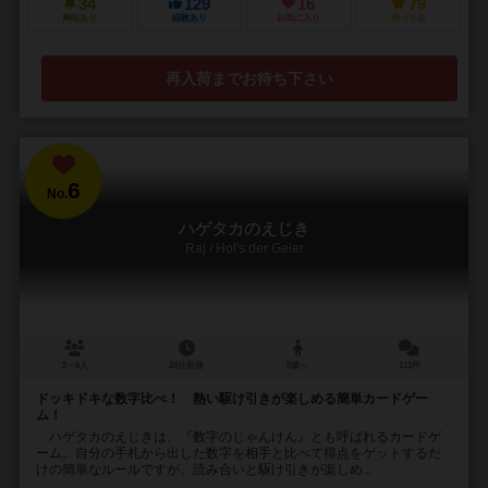
34
129
16
79
興味あり
経験あり
お気に入り
持ってる
再入荷までお待ち下さい
6
No.
ハゲタカのえじき
Raj / Hol's der Geier
2～6人
20分前後
8歳～
111件
ドッキドキな数字比べ！ 熱い駆け引きが楽しめる簡単カードゲー
ム！
ハゲタカのえじきは、『数字のじゃんけん』とも呼ばれるカードゲ
ーム。自分の手札から出した数字を相手と比べて得点をゲットするだ
けの簡単なルールですが、読み合いと駆け引きが楽しめ...