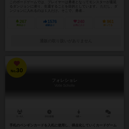
このボードゲームでは、プレイヤーは勇者となってモンスターが蔓延
るダンジョンに潜り、生還することを目的としています。 ただし、ダ
ンジョンに入れるのは１人だけ。そこで、勇者...
267
1576
240
961
興味あり
経験あり
お気に入り
持ってる
通販の取り扱いがありません
30
No.
フォレショレ
Volle Scholle
3～4人
20分前後
8歳～
6件
手札のペンギンカードを入札に使用し、得点化していくカードゲーム