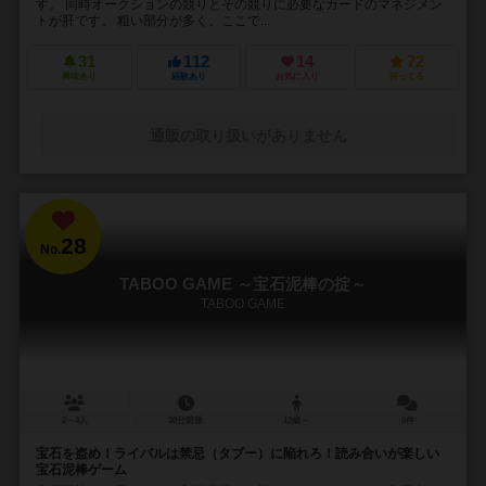
す。 同時オークションの競りとその競りに必要なカードのマネジメン
トが肝です。 粗い部分が多く、ここで...
31
112
14
72
興味あり
経験あり
お気に入り
持ってる
通販の取り扱いがありません
28
No.
TABOO GAME ～宝石泥棒の掟～
TABOO GAME
2～4人
30分前後
12歳～
6件
宝石を盗め！ライバルは禁忌（タブー）に陥れろ！読み合いが楽しい
宝石泥棒ゲーム