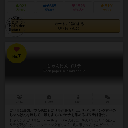
923
6685
1526
5191
興味あり
経験あり
お気に入り
持ってる
カートに追加する
1,800円（税込）
7
No.
じゃんけんゴリラ
Rock-paper-scissors gorilla
2～8人
5～10分
6歳～
2件
ゴリラは最強。でも他にもゴリラが居ると……？バッティング有りの
じゃんけんを制して、最も多くのバナナを集めるゴリラは誰だ。
じゃんけんゴリラは、グーチョキパーの他に、そのどれよりも強いゴ
リラが混ざった、バッティング有りの2～8人用じゃんけんゲームで