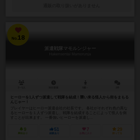
通販の取り扱いがありません
18
No.
派遣戦隊マモルンジャー
Hakensentai Mamorunja
3～5人
30分前後
8歳～
2件
ヒーローを1人ずつ派遣して戦隊を結成！襲い来る怪人から街をまもる
んじゃー！
プレイヤーはヒーロー派遣会社の社長です。 各社がそれぞれ色の異な
るヒーローを１人ずつ派遣し、戦隊を結成することによって怪人を倒
すことが出来ます。 一番強いヒーローを派遣し...
9
51
7
29
興味あり
経験あり
お気に入り
持ってる