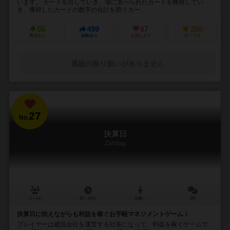
います。 カードを出していき、場に並べられたカードを獲得してい
き、獲得したカードの数字の合計を競うカー...
55
499
67
250
興味あり
経験あり
お気に入り
持ってる
通販の取り扱いがありません
27
No.
決算日
Zahltag
2～4人
30～45分
10歳～
6件
決算日に怯えながらも利益を稼ぐお手軽マネジメントゲーム！
プレイヤーは建設会社を運営する社長になって、利益を稼ぐゲームで