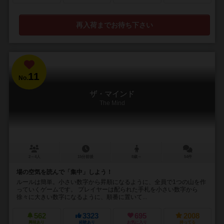
再入荷までお待ち下さい
11
No.
ザ・マインド
The Mind
2～4人
15分前後
8歳～
54件
場の空気を読んで「集中」しよう！
ルールは簡単。小さい数字から昇順になるように、全員で1つの山を作
っていくゲームです。 プレイヤーは配られた手札を小さい数字から
徐々に大きい数字になるように、順番に置いて...
562
3323
695
2008
興味あり
経験あり
お気に入り
持ってる