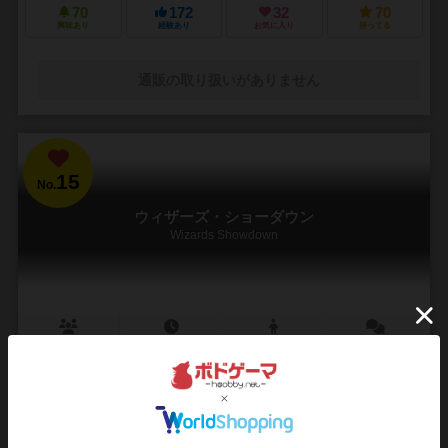
70
172
32
70
興味あり
経験あり
お気に入り
持ってる
通販の取り扱いがありません
15
No.
ウィザーズ・ショーダウン
Wizards Showdown
3～8人
30分前後
10歳～
4件
考えるだけならポーカーでいい。ここは“動いた者”が勝つ世界
魔術師たちが集い、最強の3枚を組み上げる。 だが、このゲームの本質
は“読み合い”だけではない。心理戦を極めたいならポーカーに任せれば
いい。ここで求められるのは、読みの先にあ...