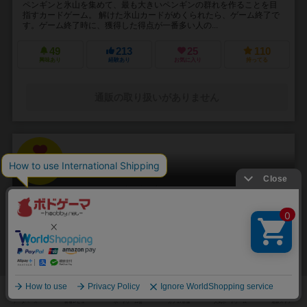
ペンギンと氷山を集めて、最も大きいペンギンの群れを作ることを目
指すカードゲーム。 解けた氷山カードがめくられたら、ゲーム終了で
す。ゲーム終了時に、獲得した得点が一番多い人の...
49
213
25
110
興味あり
経験あり
お気に入り
持ってる
通販の取り扱いがありません
31
No.
ばったポーカー
Heuschrecken Poker
2～4人
20分前後
8歳～
12件
ごきぶりポーカー作者の新作！