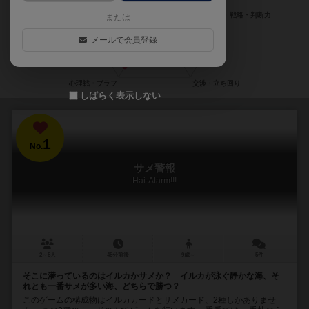
または
メールで会員登録
しばらく表示しない
1
No.
サメ警報
Hai-Alarm!!!
2～5人
45分前後
9歳～
5件
そこに潜っているのはイルカかサメか？ イルカが泳ぐ静かな海、そ
れとも一番サメが多い海、どちらで勝つ？
このゲームの構成物はイルカカードとサメカード、2種しかありませ