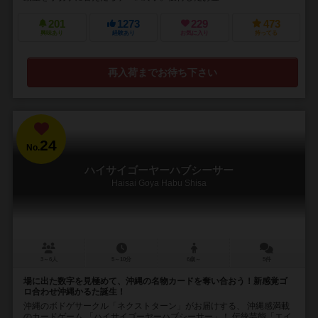
201
1273
229
473
興味あり
経験あり
お気に入り
持ってる
再入荷までお待ち下さい
24
No.
ハイサイゴーヤーハブシーサー
Haisai Goya Habu Shisa
3～6人
5～10分
6歳～
5件
場に出た数字を見極めて、沖縄の名物カードを奪い合おう！新感覚ゴ
ロ合わせ沖縄かるた誕生！
沖縄のボドゲサークル「ネクストターン」がお届けする、 沖縄感満載
のカードゲーム 「ハイサイゴーヤーハブシーサー」！ 伝統芸能「エイ