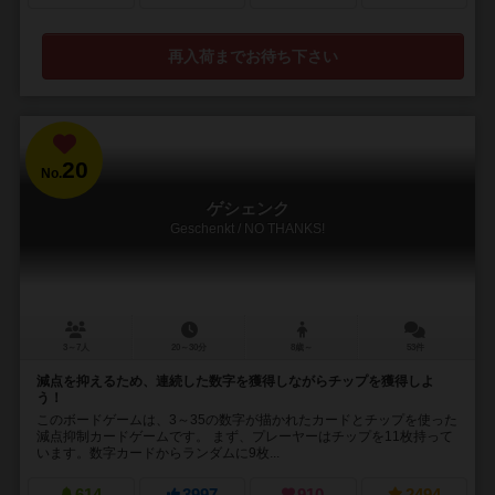
再入荷までお待ち下さい
20
No.
ゲシェンク
Geschenkt / NO THANKS!
3～7人
20～30分
8歳～
53件
減点を抑えるため、連続した数字を獲得しながらチップを獲得しよ
う！
このボードゲームは、3～35の数字が描かれたカードとチップを使った
減点抑制カードゲームです。 まず、プレーヤーはチップを11枚持って
います。数字カードからランダムに9枚...