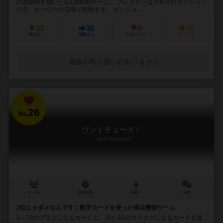
の攻防戦を描いた2人用対戦ゲーム。 プレイヤーはそれぞれダンジョン
の主、ヒーローの立場で対戦する。 ダンジョ...
23
35
6
45
興味あり
経験あり
お気に入り
持ってる
通販の取り扱いがありません
26
No.
ウントチュース！
...und tschüss!
4～6人
30分前後
10歳～
10件
2位じゃダメなんです！数字カードを使った得点獲得ゲーム
1～15のプラスになるカードと、-5と-10のマイナスになるカードを使