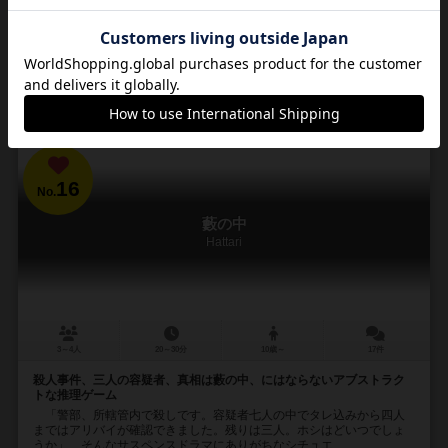
32
104
10
100
興味あり
経験あり
お気に入り
持ってる
カートに追加する
3,630円（税込）
16
No.
藪の中
Hattari
3～4人
20～30分
10歳～
17件
殺人事件、三人の容疑者、真相は藪の中、にはならないアブストラク
トな推理ゲーム
「警部、所轄管内で殺しです。容疑者七人の中でタレ込みから四人
まではアリバイが確認できました。残りは三人。ホシはどいつでしょ
うか」 そんなサスペンスドラマにありがちなシチュエ...