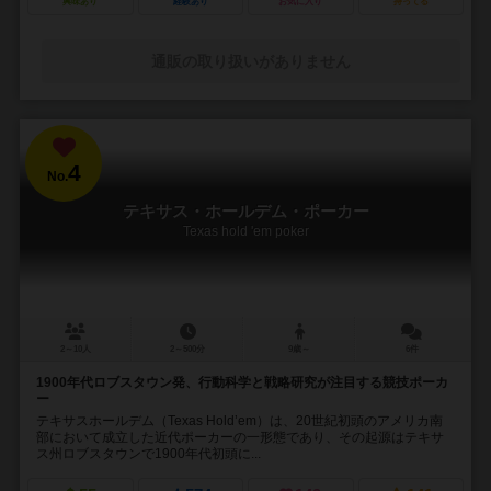
興味あり
経験あり
お気に入り
持ってる
通販の取り扱いがありません
4
No.
テキサス・ホールデム・ポーカー
Texas hold 'em poker
2～10人
2～500分
9歳～
6件
1900年代ロブスタウン発、行動科学と戦略研究が注目する競技ポーカ
ー
テキサスホールデム（Texas Hold’em）は、20世紀初頭のアメリカ南
部において成立した近代ポーカーの一形態であり、その起源はテキサ
ス州ロブスタウンで1900年代初頭に...