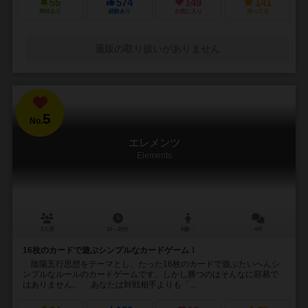
55
574
149
141
興味あり
経験あり
お気に入り
持ってる
通販の取り扱いがありません
5
No.
エレメンツ
Elements
2人用
10～20分
8歳～
4件
16枚のカードで遊ぶシンプルなカードゲーム！
陰陽五行思想をテーマとし、たった16枚のカードで遊ぶたいへんシ
ンプルなルールのカードゲームです。しかし勝つのはそんなに容易で
はありません。 あなたは対戦相手よりも「...