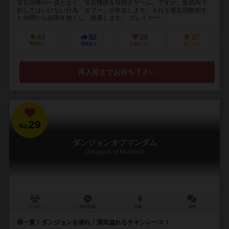
宝石泥棒の一員となり、宝石獲得を目指すゲーム。ですが、集団内で
犯してはいけない行為「タブー」が存在します。それを規定回数犯す
と仲間から信用を無くし、脱落します。 プレイヤー...
44
92
20
87
興味あり
経験あり
お気に入り
持ってる
再入荷までお待ち下さい
29
No.
ダンジョンオブマンダム
Dungeon of Mandom
2～4人
30分前後
10歳～
20件
裸一貫！ダンジョンを潜れ！漢気溢れるチキンレース！