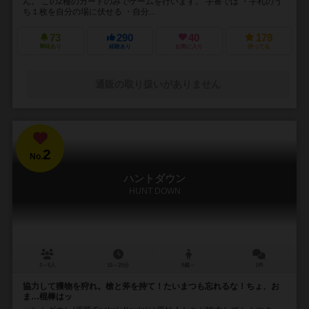
ん。 この2種のカードのみでゲームを行います。 手番では ・手札のう
ち１枚を自分の場に伏せる ・自分...
73
290
40
179
興味あり
経験あり
お気に入り
持ってる
通販の取り扱いがありません
2
No.
ハントダウン
HUNT DOWN
3～5人
15～20分
8歳～
1件
協力して獲物を狩れ。槍と斧を持て！たいまつも忘れるな！ちょ、お
ま…棍棒はッ