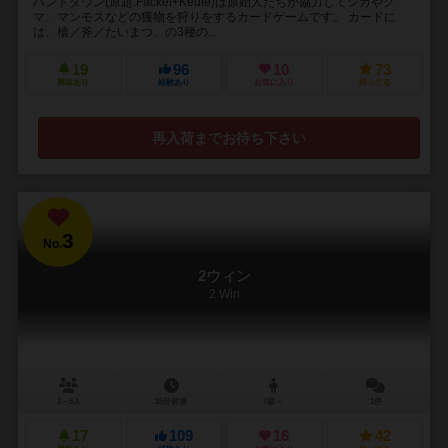
ハントダウン(原題:Fackel+Keule)は原始人たちが協力してシカやク
マ、マンモスなどの獲物を狩りをするカードゲームです。 カードに
は、槍／斧／たいまつ、の3種の...
19
96
10
73
興味あり
経験あり
お気に入り
持ってる
再入荷までお待ち下さい
3
No.
2ウィン
2 Win
2～6人
15分前後
7歳～
1件
17
109
16
42