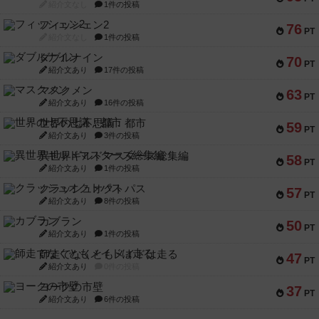
紹介文なし
1件の投稿
フィッシェン2
76
PT
紹介文なし
1件の投稿
ダブルナイン
70
PT
紹介文あり
17件の投稿
マスクメン
63
PT
紹介文あり
16件の投稿
世界の七不思議：都市
59
PT
紹介文あり
3件の投稿
異世界ギルドマスターズ総集編
58
PT
紹介文あり
1件の投稿
クラッシュオクトパス
57
PT
紹介文あり
8件の投稿
カブラン
50
PT
紹介文あり
1件の投稿
師走でなくともメイドは走る
47
PT
紹介文あり
0件の投稿
ヨークの市壁
37
PT
紹介文あり
6件の投稿