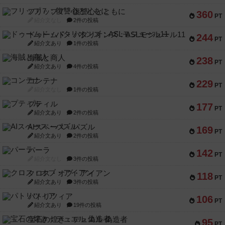
フリップ７：復讐心とともに
360
PT
紹介文なし
2件の投稿
ドゥームド・バタリオンズ：ASLモジュール11
244
PT
紹介文あり
1件の投稿
海賊と商人
238
PT
紹介文あり
4件の投稿
コンテナ
229
PT
紹介文なし
1件の投稿
プティル
177
PT
紹介文あり
2件の投稿
AIスペース・パズル
169
PT
紹介文あり
2件の投稿
パーラ
142
PT
紹介文なし
3件の投稿
クロス・オブ・アイアン
118
PT
紹介文あり
3件の投稿
パトリツィア
106
PT
紹介文あり
19件の投稿
宝石の煌き：デュエル 偽造者
95
PT