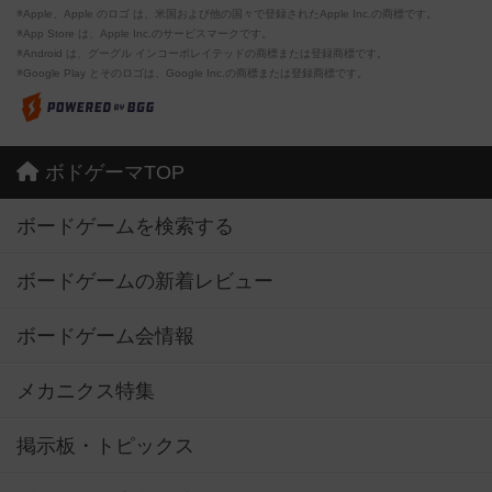
※Apple、Apple のロゴ は、米国および他の国々で登録されたApple Inc.の商標です。
※App Store は、Apple Inc.のサービスマークです。
※Android は、グーグル インコーポレイテッドの商標または登録商標です。
※Google Play とそのロゴは、Google Inc.の商標または登録商標です。
ボドゲーマTOP
ボードゲームを検索する
ボードゲームの新着レビュー
ボードゲーム会情報
メカニクス特集
掲示板・トピックス