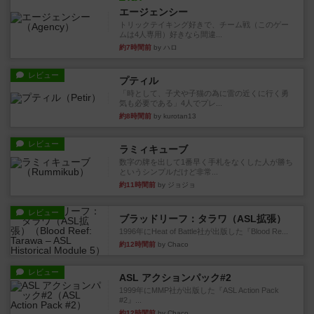
エージェンシー
トリックテイキング好きで、チーム戦（このゲー
ムは4人専用）好きなら間違...
約7時間前
by ハロ
レビュー
プティル
「時として、子犬や子猫の為に雷の近くに行く勇
気も必要である」4人でプレ...
約8時間前
by kurotan13
レビュー
ラミィキューブ
数字の牌を出して1番早く手札をなくした人が勝ち
というシンプルだけど非常...
約11時間前
by ジョジョ
レビュー
ブラッドリーフ：タラワ（ASL拡張）
1996年にHeat of Battle社が出版した『Blood Re...
約12時間前
by Chaco
レビュー
ASL アクションパック#2
1999年にMMP社が出版した『ASL Action Pack
#2』...
約12時間前
by Chaco