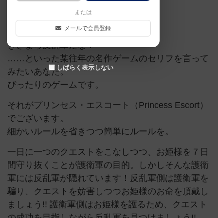
または
ゲームマーケット大賞（優秀作品）
正体隠匿
メールで会員登録
きさまら反乱軍だな！
……といった某往年の名作ゲームのセリフを言って
しばらく表示しない
みたいあなた。
ぴったりのゲームです。
それがプリンセス・エスコート（Princess Escort）
でございます。
細かいルールを省きつつ簡単にルールを。
一日に一つのクエストをこなしつつ、お姫様を７日
間守り抜くことが護衛軍の目的。しかしそんな護衛
軍には反乱軍が隠れています！反乱軍側は護衛軍を
騙り、クエストを妨害しつつお姫様のお命を頂戴し
ましょう!! 護衛軍側はお姫様を護るため、クエスト
の成功を目指しながら反乱軍を見つけましょう!!