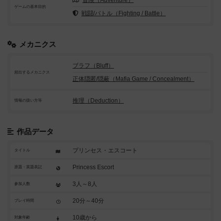
冒険（Adventure）
ゲームの基本目的
戦闘/バトル（Fighting / Battle）
メカニクス
ブラフ（Bluff）
頻出するメカニクス
正体隠匿/隠蔽（Mafia Game / Concealment）
推理（Deduction）
情報の扱い方等
作品データ
プリンセス・エスコート
タイトル
Princess Escort
原題・英題表記
3人～8人
参加人数
20分～40分
プレイ時間
10歳から
対象年齢