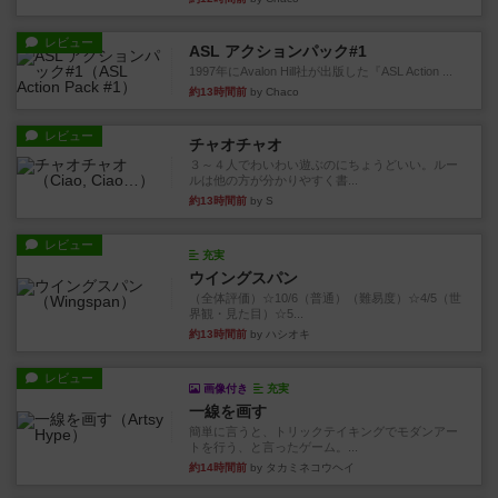
レビュー
ASL アクションパック#1
1997年にAvalon Hill社が出版した『ASL Action ...
約13時間前
by Chaco
レビュー
チャオチャオ
３～４人でわいわい遊ぶのにちょうどいい。ルー
ルは他の方が分かりやすく書...
約13時間前
by S
レビュー
充実
ウイングスパン
（全体評価）☆10/6（普通）（難易度）☆4/5（世
界観・見た目）☆5...
約13時間前
by ハシオキ
レビュー
画像付き
充実
一線を画す
簡単に言うと、トリックテイキングでモダンアー
トを行う、と言ったゲーム。...
約14時間前
by タカミネコウヘイ