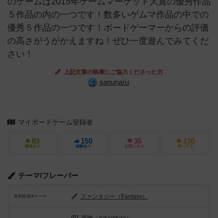
のゲームは2015年ゲームマーケット大賞の優秀作品
５作品の内の一つです！数多いゲムマ作品の中での
優秀５作品の一つです！ボードゲーマーからの評価
の高さがうがかえますね！ぜひ一度遊んでみてくだ
さい！
上記文章の執筆にご協力くださった方
sanunaru
マイボードゲーム登録者
83
150
35
130
興味あり
経験あり
お気に入り
持ってる
テーマ/フレーバー
ファンタジー（Fantasy）
世界観/基本テーマ