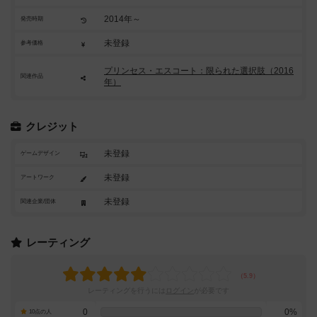
2014年～
発売時期
未登録
参考価格
プリンセス・エスコート：限られた選択肢（2016
関連作品
年）
クレジット
未登録
ゲームデザイン
未登録
アートワーク
未登録
関連企業/団体
レーティング
レーティングを行うには
ログイン
が必要です
0
0%
10点の人