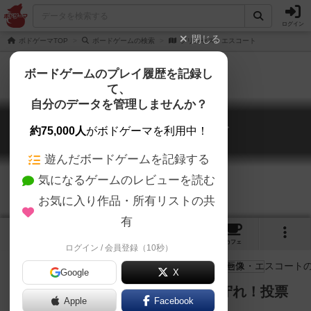
ログイン
閉じる
ボドゲーマTOP
ボードゲームの検索
プリンセス・エスコート
ボードゲームのプレイ履歴を記録し
て、
自分のデータを管理しませんか？
プリンセス・エスコート
約75,000人
がボドゲーマを利用中！
Princess Escort
遊んだボードゲームを記録する
気になるゲームのレビューを読む
お気に入り作品・所有リストの共
有
3
2
10
トップ
画像
動画
レビュー
カフェ
ログイン / 会員登録（10秒）
Google
X
反乱軍と様々な試練からお姫様を守れ！投票
Apple
Facebook
型正体隠匿ゲーム！