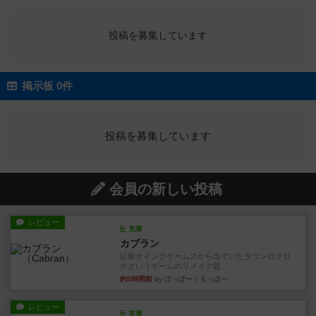
投稿を募集しています
掲示板 0件
投稿を募集しています
会員の新しい投稿
レビュー
充実
カブラン
以前オインクゲームスから出ていたタウンロクロ
クというゲームのリメイク版...
約5時間前
by ぽっぽーくるっぽー
レビュー
充実