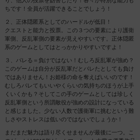
り、他人の投票を妨害したり！各々が特別な能力も
ちです！全員が活躍できることでしょう！
２、正体隠匿系としてのハードルが低目！
クエストと能力と投票。この３つの要素により護衛
軍側、反乱軍側の要素が見えやすいです。正体隠匿
系のゲームとしてはとっかかりやすいですよ！
３、バレる＝負けではない！むしろ反乱軍が強め？
このゲームは自分が反乱軍だとバレたとしても負け
ではありません！お姫様の命を奪えばいいのです！
むしろバレてもいいやくらいの気持ちのほうが上手
くいくかも？そしてこの手のゲームとしては珍しく
反乱軍側という所謂敵役が強めの設計になっている
と感じました。少ない人数で護衛軍に挑むという難
しさやストレスは低いのではないでしょうか！
まだまだ魅力は語り尽くせませんが最後に一つ。こ