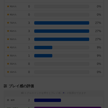
0
0%
9点の人
0
0%
8点の人
3
27%
7点の人
3
27%
6点の人
3
27%
5点の人
1
9%
4点の人
1
9%
3点の人
0
0%
2点の人
0
0%
1点の人
プレイ感の評価
トグルスイッチを押すとプレイ感（
※
）の投票ができます
2
運・確率