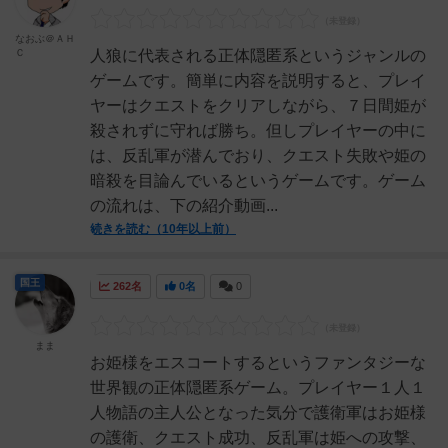
なおぶ＠ＡＨ
Ｃ
人狼に代表される正体隠匿系というジャンルの
ゲームです。簡単に内容を説明すると、プレイ
ヤーはクエストをクリアしながら、７日間姫が
殺されずに守れば勝ち。但しプレイヤーの中に
は、反乱軍が潜んでおり、クエスト失敗や姫の
暗殺を目論んでいるというゲームです。ゲーム
の流れは、下の紹介動画...
続きを読む（10年以上前）
国王
262名
0名
0
まま
お姫様をエスコートするというファンタジーな
世界観の正体隠匿系ゲーム。プレイヤー１人１
人物語の主人公となった気分で護衛軍はお姫様
の護衛、クエスト成功、反乱軍は姫への攻撃、