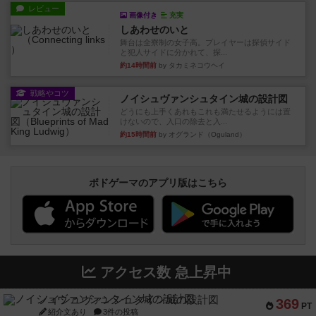
レビュー
画像付き
充実
しあわせのいと
舞台は全寮制の女子高。プレイヤーは探偵サイド
と犯人サイドに分かれて、探...
約14時間前
by タカミネコウヘイ
戦略やコツ
ノイシュヴァンシュタイン城の設計図
どうにも上手くあれもこれも満たせるようには置
けないので、入口の除去と入...
約15時間前
by オグランド（Oguland）
ボドゲーマのアプリ版はこちら
アクセス数 急上昇中
ノイシュヴァンシュタイン城の設計図
369
PT
紹介文あり
3件の投稿