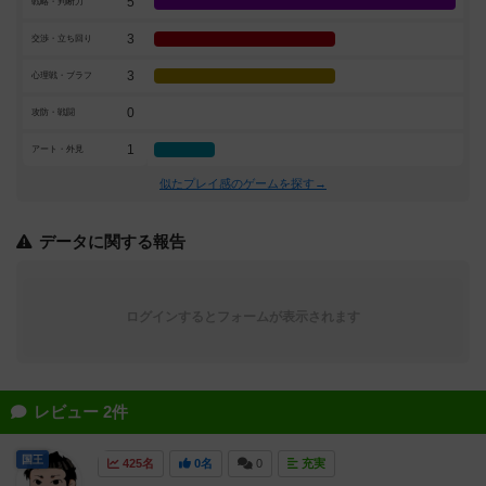
5
戦略・判断力
3
交渉・立ち回り
3
心理戦・ブラフ
0
攻防・戦闘
1
アート・外見
似たプレイ感のゲームを探す→
データに関する報告
ログインするとフォームが表示されます
レビュー 2件
国王
425名
0名
0
充実