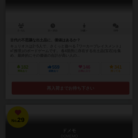
2～5人
15～20分
14歳～
19件
古代の不思議な出土品に、価値はあるか？
キュリオスは2~5人で、さくっと遊べる ｢ワーカープレイスメント｣
x｢推理｣のボードゲームです。 各4箇所に存在する出土品(宝石)を集
め、最終的にその価値の合計が高い人の...
182
559
146
341
興味あり
経験あり
お気に入り
持ってる
再入荷までお待ち下さい
29
No.
ドメモ
DOMEMO