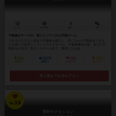
3～6人
20分前後
8歳～
21件
不動産がテーマの、競りとブラフのお手軽ゲーム
できるだけ少ない資金で不動産を購入し、手に入れた不動産をできる
だけ高い小切手にしていくカードゲーム。 不動産獲得の後、全ての不
動産を小切手に替えたらゲーム終了。獲得したお金...
201
1273
229
473
興味あり
経験あり
お気に入り
持ってる
再入荷までお待ち下さい
13
No.
聖杯サクセション