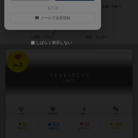
または
メールで会員登録
しばらく表示しない
1
No.
リミット / リミッツ
LiMiTS
2～6人
45分前後
8歳～
3件
38
311
39
185
興味あり
経験あり
お気に入り
持ってる