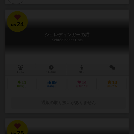
24
No.
シュレディンガーの猫
Schrödinger's Cats
2～6人
10～30分
8歳～
－
11
99
14
10
興味あり
経験あり
お気に入り
持ってる
通販の取り扱いがありません
25