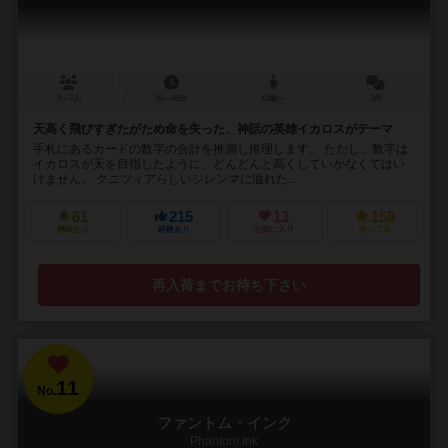
3～7人
30～45分
13歳～
2件
天高く飛びすぎたがため命を失った、神話の英雄イカロスがテーマ
手札にあるカードの数字の合計を推測し推理します。 ただし、数字は
イカロスが天を目指したように、どんどんと高くしていかなくてはい
けません。 クニツィアらしいジレンマに溢れた...
61
215
13
158
興味あり
経験あり
お気に入り
持ってる
再入荷までお待ち下さい
11
No.
ファントム・インク
Phantom Ink