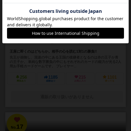
アールライバルズ
R-Rivals
2人用
3～8分
10歳～
27件
王座に即くのはどちらか。相手の心を読む1対1の勝負!!
先王が崩御し、混迷の中にある王国の後継者となるのは赤の王子か青
の王子か。 単純な数字勝負の中にもそれぞれのカードの能力が光る2人
用お手軽カードゲームです。 プレイヤー...
256
1185
215
1101
興味あり
経験あり
お気に入り
持ってる
通販の取り扱いがありません
17
No.