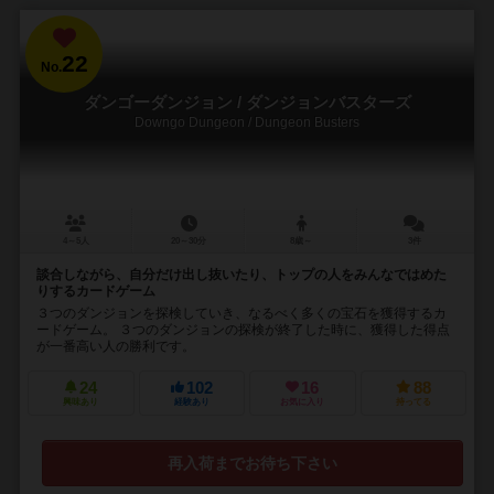
22
No.
ダンゴーダンジョン / ダンジョンバスターズ
Downgo Dungeon / Dungeon Busters
4～5人
20～30分
8歳～
3件
談合しながら、自分だけ出し抜いたり、トップの人をみんなではめた
りするカードゲーム
３つのダンジョンを探検していき、なるべく多くの宝石を獲得するカ
ードゲーム。 ３つのダンジョンの探検が終了した時に、獲得した得点
が一番高い人の勝利です。
24
102
16
88
興味あり
経験あり
お気に入り
持ってる
再入荷までお待ち下さい