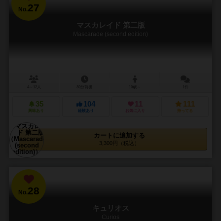
27
No.
マスカレイド 第二版
Mascarade (second edition)
4～12人
30分前後
10歳～
1件
35
104
11
111
興味あり
経験あり
お気に入り
持ってる
カートに追加する
3,300円（税込）
28
No.
キュリオス
Curios