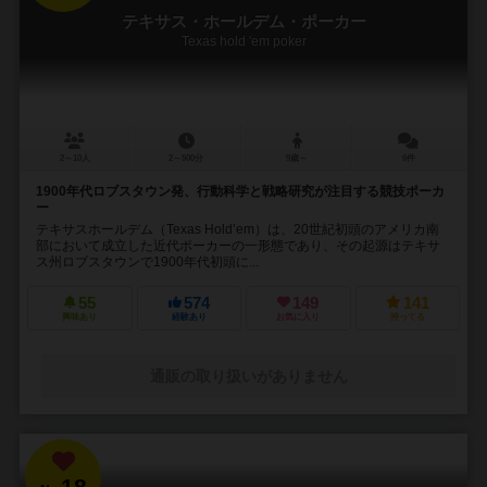
テキサス・ホールデム・ポーカー
Texas hold 'em poker
2～10人
2～500分
9歳～
6件
1900年代ロブスタウン発、行動科学と戦略研究が注目する競技ポーカ
ー
テキサスホールデム（Texas Hold’em）は、20世紀初頭のアメリカ南
部において成立した近代ポーカーの一形態であり、その起源はテキサ
ス州ロブスタウンで1900年代初頭に...
55
574
149
141
興味あり
経験あり
お気に入り
持ってる
通販の取り扱いがありません
18