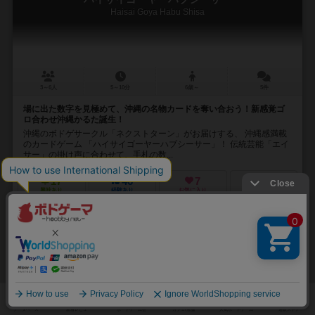
Haisai Goya Habu Shisa
3～6人
5～10分
6歳～
5件
場に出た数字を見極めて、沖縄の名物カードを奪い合おう！新感覚ゴ
ロ合わせ沖縄かるた誕生！
沖縄のボドゲサークル「ネクストターン」がお届けする、 沖縄感満載
のカードゲーム 「ハイサイゴーヤーハブシーサー」！ 伝統芸能「エイ
サー」の掛け声に合わせて、手札の数...
17
46
7
34
興味あり
経験あり
お気に入り
持ってる
カートに追加する
2,200円（税込）
32
No.