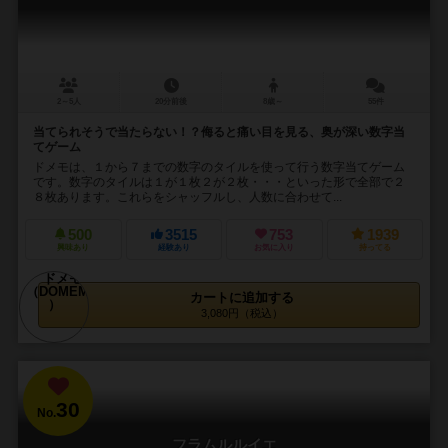
2～5人
20分前後
8歳～
55件
当てられそうで当たらない！？侮ると痛い目を見る、奥が深い数字当
てゲーム
ドメモは、１から７までの数字のタイルを使って行う数字当てゲーム
です。数字のタイルは１が１枚２が２枚・・・といった形で全部で２
８枚あります。これらをシャッフルし、人数に合わせて...
500
3515
753
1939
興味あり
経験あり
お気に入り
持ってる
カートに追加する
3,080円（税込）
30
No.
フラムルルイエ