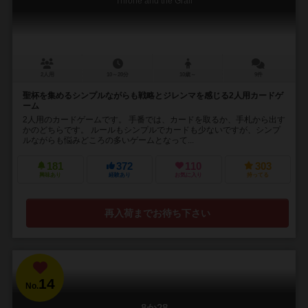
Throne and the Grail
2人用
10～20分
10歳～
9件
聖杯を集めるシンプルながらも戦略とジレンマを感じる2人用カードゲ
ーム
2人用のカードゲームです。 手番では、カードを取るか、手札から出す
かのどちらです。 ルールもシンプルでカードも少ないですが、シンプ
ルながらも悩みどころの多いゲームとなって...
181
372
110
303
興味あり
経験あり
お気に入り
持ってる
再入荷までお待ち下さい
14
No.