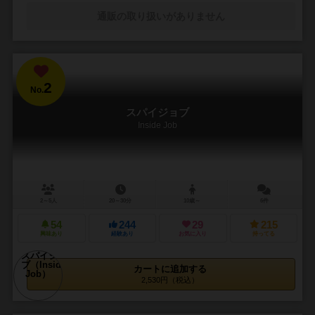
通販の取り扱いがありません
2
No.
スパイジョブ
Inside Job
2～5人
20～30分
10歳～
6件
54
244
29
215
興味あり
経験あり
お気に入り
持ってる
カートに追加する
2,530円（税込）