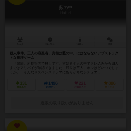
藪の中
Hattari
3～4人
20～30分
10歳～
17件
殺人事件、三人の容疑者、真相は藪の中、にはならないアブストラク
トな推理ゲーム
「警部、所轄管内で殺しです。容疑者七人の中でタレ込みから四人
まではアリバイが確認できました。残りは三人。ホシはどいつでしょ
うか」 そんなサスペンスドラマにありがちなシチュエ...
331
1496
221
896
興味あり
経験あり
お気に入り
持ってる
通販の取り扱いがありません