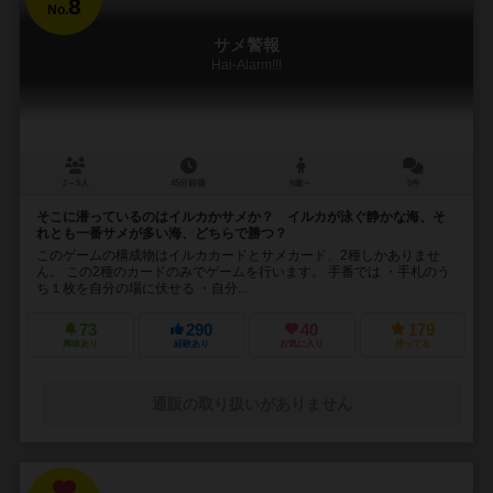
8
No.
サメ警報
Hai-Alarm!!!
2～5人
45分前後
9歳～
5件
そこに潜っているのはイルカかサメか？ イルカが泳ぐ静かな海、そ
れとも一番サメが多い海、どちらで勝つ？
このゲームの構成物はイルカカードとサメカード、2種しかありませ
ん。 この2種のカードのみでゲームを行います。 手番では ・手札のう
ち１枚を自分の場に伏せる ・自分...
73
290
40
179
興味あり
経験あり
お気に入り
持ってる
通販の取り扱いがありません