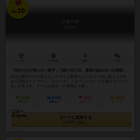
20
No.
コヨーテ
Coyote
2～10人
30分前後
10歳～
89件
「自分だけが知らない数字」で繰り広げる、最高の読み合い心理戦！
自分の数字だけが見えない!? そんな斬新なルールで一気に盛り上がれ
る心理戦カードゲーム『コヨーテ』！ おでこにカードを掲げるだけで
笑いが生まれ、ゲームが始まった瞬間から駆...
1029
6761
1661
4898
興味あり
経験あり
お気に入り
持ってる
カートに追加する
1,870円（税込）