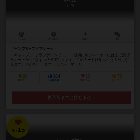
8か28
8-28
3～6人
20～30分
8歳～
1件
ギャンブル+ブラフゲーム
ギャンブル+ブラフゲームです。 最初に各プレーヤーにはよく混ぜ
たカードから1枚ずつ伏せて配ります。このカードは配られた人だけが
見ます。そのあと、まず、ポイントマーカ...
26
164
12
70
興味あり
経験あり
お気に入り
持ってる
再入荷までお待ち下さい
15
No.