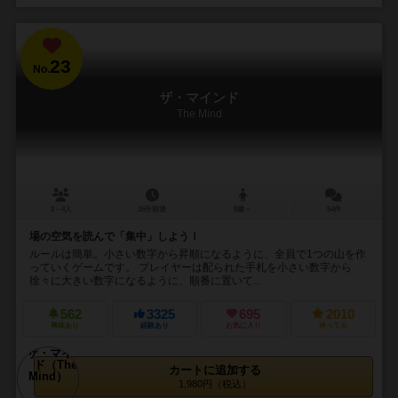
23
No.
ザ・マインド
The Mind
2～4人
15分前後
8歳～
54件
場の空気を読んで「集中」しよう！
ルールは簡単。小さい数字から昇順になるように、全員で1つの山を作
っていくゲームです。 プレイヤーは配られた手札を小さい数字から
徐々に大きい数字になるように、順番に置いて...
562
3325
695
2010
興味あり
経験あり
お気に入り
持ってる
カートに追加する
1,980円（税込）