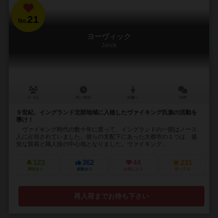
21
No.
ヨーヴィック
Jórvík
2～5人
45～90分
10歳～
10件
９世紀、イングランド北部地域に入植したヴァイキング氏族の活動を
導け！
ヴァイキング時代の数十年に渡って、イングランドの一部はノース
人に占領されていました。彼らの支配下にあった大都市の１つは、盛
況な貿易と職人技の中心地となりました。ヴァイキング...
123
362
44
231
興味あり
経験あり
お気に入り
持ってる
再入荷までお待ち下さい