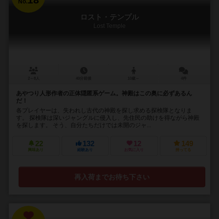
No.
ロスト・テンプル
Lost Temple
2～8人
40分前後
10歳～
4件
あやつり人形作者の正体隠匿系ゲーム。神殿はこの奥に必ずあるん
だ！
各プレイヤーは、失われし古代の神殿を探し求める探検隊となりま
す。 探検隊は深いジャングルに侵入し、先住民の助けを得ながら神殿
を探します。 そう、自分たちだけでは未開のジャ...
22
132
12
149
興味あり
経験あり
お気に入り
持ってる
再入荷までお待ち下さい