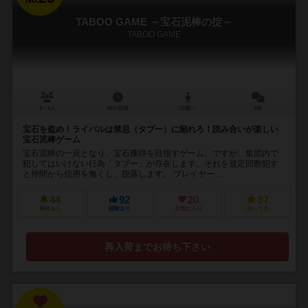
No.
TABOO GAME ～宝石泥棒の掟～
TABOO GAME
2～4人
30分前後
12歳～
6件
宝石を盗め！ライバルは禁忌（タブー）に陥れろ！読み合いが楽しい
宝石泥棒ゲーム
宝石泥棒の一員となり、宝石獲得を目指すゲーム。ですが、集団内で
犯してはいけない行為「タブー」が存在します。それを規定回数犯す
と仲間から信用を無くし、脱落します。 プレイヤー...
44
92
20
87
興味あり
経験あり
お気に入り
持ってる
再入荷までお待ち下さい