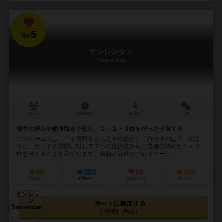
5
No.
サンレンタン
Sanrentan
2～6人
15分前後
15歳～
6件
相手の好みや価値観を予想し、１・２・３位をぴったり当てろ
このゲームでは、「１億円をもらえる代償として許せるのは？」のよ
うな、カードの質問に対して７つの選択肢から出題者の決めた１～３
位を当てることを目指します。出題者以外のプレイヤー...
69
353
68
306
興味あり
経験あり
お気に入り
持ってる
カートに追加する
2,090円（税込）