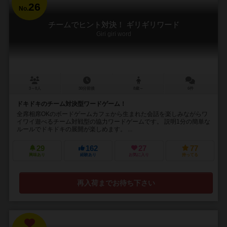
26
No.
チームでヒント対決！ ギリギリワード
Giri giri word
3～8人
30分前後
8歳～
6件
ドキドキのチーム対決型ワードゲーム！
全席相席OKのボードゲームカフェから生まれた会話を楽しみながらワ
イワイ遊べるチーム対戦型の協力ワードゲームです。 説明1分の簡単な
ルールでドキドキの展開が楽しめます。 ...
29
162
27
77
興味あり
経験あり
お気に入り
持ってる
再入荷までお待ち下さい