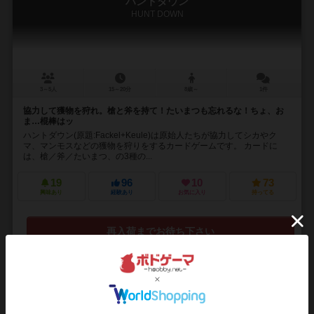
ハントダウン
HUNT DOWN
3～5人
15～20分
8歳～
1件
協力して獲物を狩れ。槍と斧を持て！たいまつも忘れるな！ちょ、お
ま…棍棒はッ
ハントダウン(原題:Fackel+Keule)は原始人たちが協力してシカやク
マ、マンモスなどの獲物を狩りをするカードゲームです。 カードに
は、槍／斧／たいまつ、の3種の...
19
96
10
73
興味あり
経験あり
お気に入り
持ってる
再入荷までお待ち下さい
16
No.