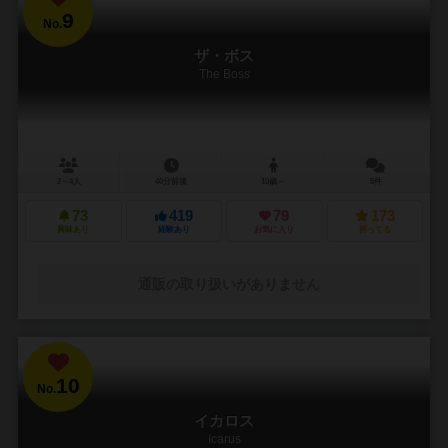
9
No.
ザ・ボス
The Boss
2～4人
40分前後
10歳～
5件
73
419
79
173
興味あり
経験あり
お気に入り
持ってる
通販の取り扱いがありません
10
No.
イカロス
Icarus