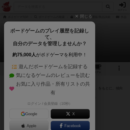
ログイン
閉じる
ボドゲーマTOP
ボードゲームの検索
エレメンツの通販/商品詳細
作品デ
ボードゲームのプレイ履歴を記録し
て、
エレメンツ
自分のデータを管理しませんか？
次のおすすめボードゲーム
約75,000人
がボドゲーマを利用中！
遊んだボードゲームを記録する
3
3
32
トップ
画像
動画
レビュー
カフェ
気になるゲームのレビューを読む
『エレメンツ』が好きな方へのおすすめ
お気に入り作品・所有リストの共
このゲームのトップページで投票された「プレイ感の評価」をもとに、傾向
有
が近いボードゲームをランキング形式で紹介します。
※リストには一定の投票数がある作品のみを表示しています
ログイン / 会員登録（10秒）
Google
X
Apple
Facebook