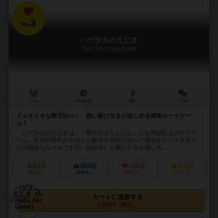
3
No.
ハゲタカのえじき
Raj / Hol's der Geier
2～6人
20分前後
8歳～
112件
ドッキドキな数字比べ！ 熱い駆け引きが楽しめる簡単カードゲー
ム！
ハゲタカのえじきは、『数字のじゃんけん』とも呼ばれるカードゲ
ーム。自分の手札から出した数字を相手と比べて得点をゲットするだ
けの簡単なルールですが、読み合いと駆け引きが楽しめ...
923
6686
1524
5192
興味あり
経験あり
お気に入り
持ってる
カートに追加する
1,800円（税込）