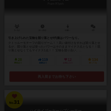
Fram R'lyeh
3～5人
15～20分
12歳～
2件
引き上げられた宝物を競り落とせ❗代価はパワーなり。
クトゥルーモチーフの競りゲーム！！高い値付けをすれば競り落とせ
るが、競り落とせば使ったパワーはそのままマイナス点となる！！競
り落とせなくてもマイナス1点！！ 宝物を競り合い、...
28
119
12
134
興味あり
経験あり
お気に入り
持ってる
再入荷までお待ち下さい
31
No.
ハイサイゴーヤーハブシーサー