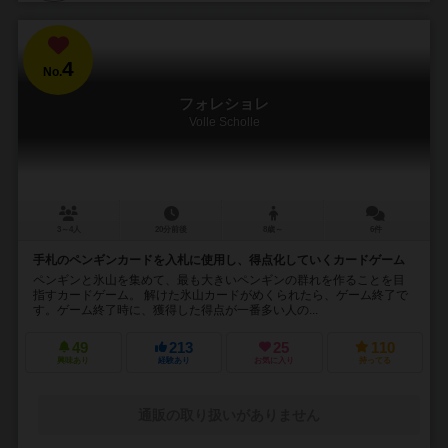
4
No.
フォレショレ
Volle Scholle
3～4人
20分前後
8歳～
6件
手札のペンギンカードを入札に使用し、得点化していくカードゲーム
ペンギンと氷山を集めて、最も大きいペンギンの群れを作ることを目
指すカードゲーム。 解けた氷山カードがめくられたら、ゲーム終了で
す。ゲーム終了時に、獲得した得点が一番多い人の...
49
213
25
110
興味あり
経験あり
お気に入り
持ってる
通販の取り扱いがありません