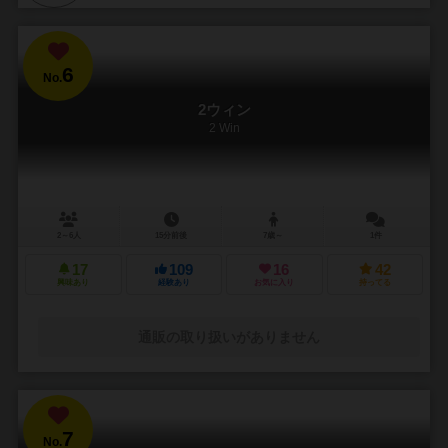
6
No.
2ウィン
2 Win
2～6人
15分前後
7歳～
1件
17
109
16
42
興味あり
経験あり
お気に入り
持ってる
通販の取り扱いがありません
7
No.