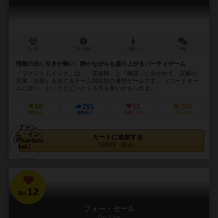
4～8人
10～15分
13歳～
4件
情報の出し引きが熱い、静かながらも盛り上がるパーティゲーム
『ファントムインク』は、「霊媒師」と「幽霊」に分かれて、正解の
言葉（お題）を当てるチーム対抗型の連想ゲームです。 （コードネー
ムに近い、というとピンとくる方も多いかもしれま...
68
291
51
165
興味あり
経験あり
お気に入り
持ってる
カートに追加する
3,630円（税込）
12
No.
フォー・セール
For Sale