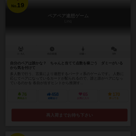
19
No.
ペアペア連想ゲーム
Linq
4～8人
45分前後
10歳～
8件
自分のペアは誰かな？ ちゃんと当てて点数を稼ごう ダミーがいる
から気を付けて
多人数で行う、言葉により連想するパーティ系のゲームです。 人数に
応じてペアになっているカードが配られるので、誰と誰がペアになっ
ているのかを 各自が出すヒントから推測す...
76
458
65
170
興味あり
経験あり
お気に入り
持ってる
再入荷までお待ち下さい