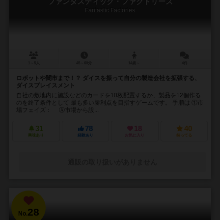
ファンタスティック・ファクトリーズ
Fantastic Factories
1～5人
45～60分
14歳～
4件
ロボットや闇市まで！？ ダイスを振って自分の製造会社を拡張する、
ダイスプレイスメント
自社の敷地内に施設などのカードを10枚配置するか、製品を12個作る
のを終了条件として 最も多い勝利点を目指すゲームです。 手順は ①市
場フェイズ： Ⓐ市場から設...
31
78
18
40
興味あり
経験あり
お気に入り
持ってる
通販の取り扱いがありません
28
No.