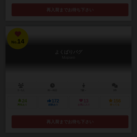
再入荷までお待ち下さい
14
No.
よくばりパグ
Mopsen
3～5人
30～40分
7歳～
3件
24
172
13
156
興味あり
経験あり
お気に入り
持ってる
再入荷までお待ち下さい