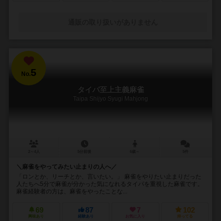
通販の取り扱いがありません
5
No.
タイパ至上主義麻雀
Taipa Shijyo Syugi Mahjong
2～4人
5分前後
6歳～
5件
＼麻雀をやってみたい止まりの人へ／
「ロンとか、リーチとか、言いたい。」 麻雀をやりたい止まりだった
人たちへ5分で麻雀が分かった気になれるタイパを重視した麻雀です。
麻雀経験者の方は、麻雀をやったことな...
69
87
7
102
興味あり
経験あり
お気に入り
持ってる