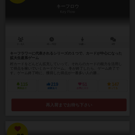
キーフロウ
Key Flow
2～6人
45～75分
14歳～
4件
キーフラワーに代表されるシリーズの１つで、カードが中心になった
拡大生産系ゲーム
村カードをどんどん拡充していって、それらのカードの能力を活用し
て得点を稼いでいくカードゲーム。 冬が終了したら、ゲーム終了で
す。ゲーム終了時に、獲得した得点が一番多い人の勝...
115
219
51
147
興味あり
経験あり
お気に入り
持ってる
再入荷までお待ち下さい