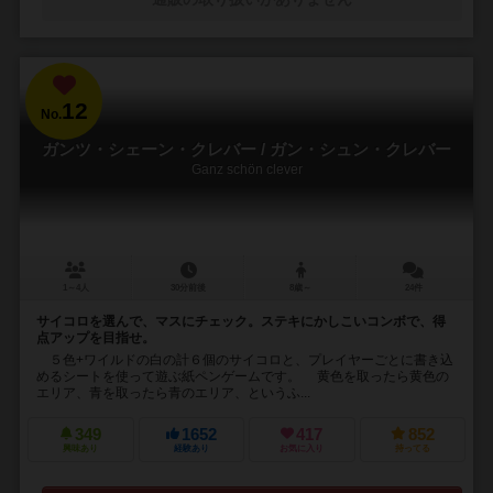
12
No.
ガンツ・シェーン・クレバー / ガン・シュン・クレバー
Ganz schön clever
1～4人
30分前後
8歳～
24件
サイコロを選んで、マスにチェック。ステキにかしこいコンボで、得
点アップを目指せ。
５色+ワイルドの白の計６個のサイコロと、プレイヤーごとに書き込
めるシートを使って遊ぶ紙ペンゲームです。 黄色を取ったら黄色の
エリア、青を取ったら青のエリア、というふ...
349
1652
417
852
興味あり
経験あり
お気に入り
持ってる