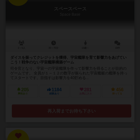
スペースベース
Space Base
2～5人
30～75分
14歳～
18件
ダイスを振ってクレジットを獲得、宇宙艦隊を育て影響力をあげてい
こう！戦争のない宇宙艦隊構築ゲーム
司令官となり、宇宙一の宇宙艦隊を作って影響力を得ることが目的の
ゲームです。 全員が１～１２の数字が振られた宇宙艦艇の艦隊を持っ
てスタートです。目指すは影響力を40貯める...
205
1184
281
456
興味あり
経験あり
お気に入り
持ってる
再入荷までお待ち下さい