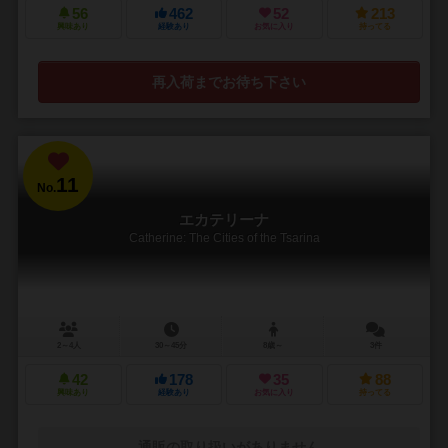
56
462
52
213
興味あり
経験あり
お気に入り
持ってる
再入荷までお待ち下さい
11
No.
エカテリーナ
Catherine: The Cities of the Tsarina
2～4人
30～45分
8歳～
3件
42
178
35
88
興味あり
経験あり
お気に入り
持ってる
通販の取り扱いがありません