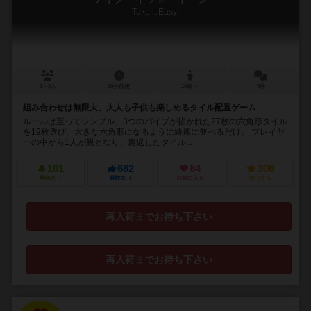
Take it Easy!
1～8人
20分前後
10歳～
8件
組み合わせは無限大、大人も子供も楽しめるタイル配置ゲーム
ルールは至ってシンプル、3つのパイプが描かれた27枚の六角形タイル
を19枚選び、大きな六角形になるように綺麗に並べるだけ。 プレイヤ
ーの中から1人が親となり、裏返したタイル...
101
682
84
306
興味あり
経験あり
お気に入り
持ってる
再入荷までお待ち下さい
再入荷までお待ち下さい