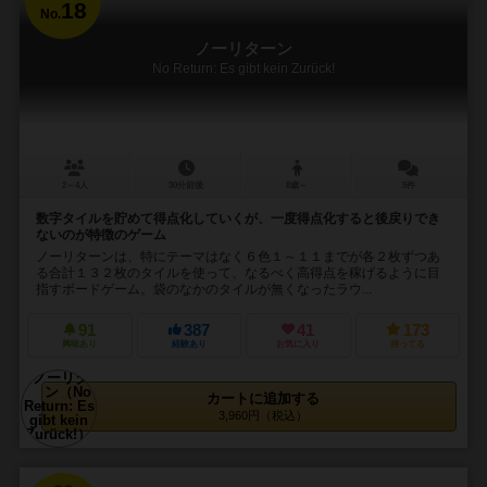
18
No.
ノーリターン
No Return: Es gibt kein Zurück!
2～4人
30分前後
8歳～
5件
数字タイルを貯めて得点化していくが、一度得点化すると後戻りでき
ないのが特徴のゲーム
ノーリターンは、特にテーマはなく６色１～１１までが各２枚ずつあ
る合計１３２枚のタイルを使って、なるべく高得点を稼げるように目
指すボードゲーム。袋のなかのタイルが無くなったラウ...
91
387
41
173
興味あり
経験あり
お気に入り
持ってる
カートに追加する
3,960円（税込）