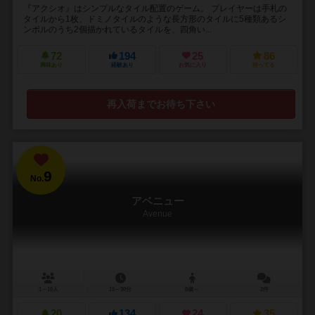
『アクシオ』はシンプルなタイル配置のゲーム。 プレイヤーは手札の
タイルから1枚、ドミノタイルのような長方形のタイルに5種類あるシ
ンボルのうち2個描かれているタイルを、四角い...
72
194
25
86
興味あり
経験あり
お気に入り
持ってる
再入荷までお待ち下さい
9
No.
アベニュー
Avenue
1～10人
15～30分
8歳～
2件
20
134
24
35