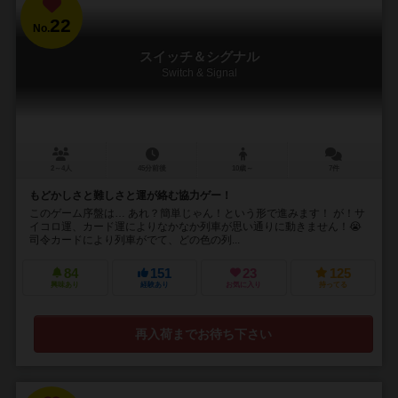
22
No.
スイッチ＆シグナル
Switch & Signal
2～4人
45分前後
10歳～
7件
もどかしさと難しさと運が絡む協力ゲー！
このゲーム序盤は… あれ？簡単じゃん！という形で進みます！ が！サ
イコロ運、カード運によりなかなか列車が思い通りに動きません！😭
司令カードにより列車がでて、どの色の列...
84
151
23
125
興味あり
経験あり
お気に入り
持ってる
再入荷までお待ち下さい