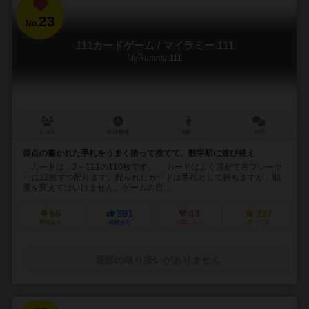
23
No.
111カードゲーム / マイラミー 111
MyRummy 111
2～5人
20分前後
8歳～
10件
得点の書かれた手札をうまく拾って捨てて、数字順に並び替え
カードは、2～111の110枚です。 カードはよく混ぜて各プレーヤ
ーに12枚ずつ配ります。配られたカードは手札として持ちますが、順
番を変えてはいけません。ゲームの目...
56
391
43
227
興味あり
経験あり
お気に入り
持ってる
通販の取り扱いがありません