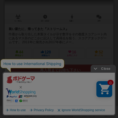
1～99人
15～20分
6歳～
3件
装い新たに、帰ってきた『ストリームス』
巾着から取り出した木製タイルが示す数字をその都度スコアシート内
にあるマス目のどこかに記入して高得点を狙う、スコアアタックゲー
ムです。 2011年に発売され2017年春にメー...
44
128
16
52
興味あり
経験あり
お気に入り
持ってる
再入荷までお待ち下さい
32
No.
5×5シティ
Go Go City