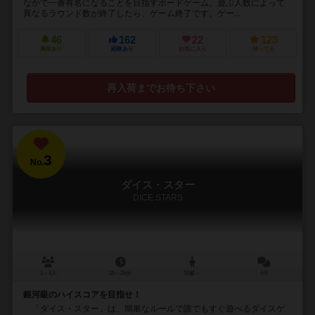
なかで一番有名になることを目指すボードゲーム。遊ぶ人数によって
異なるラウンド数が終了したら、ゲーム終了です。ゲー...
46
162
22
123
興味あり
経験あり
お気に入り
持ってる
再入荷までお待ち下さい
3
No.
ダイス・スター
DICE STARS
1～4人
15～25分
10歳～
5件
銀河級のハイスコアを目指せ！
「ダイス・スター」は、簡単なルールで誰でもすぐ遊べるダイスゲ