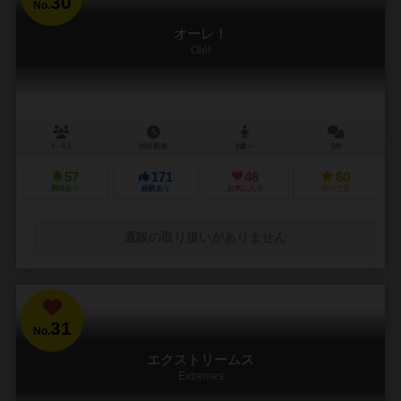
30
No.
オーレ！
Ole!
3～8人
30分前後
8歳～
5件
57
171
46
60
興味あり
経験あり
お気に入り
持ってる
通販の取り扱いがありません
31
No.
エクストリームス
Extremes