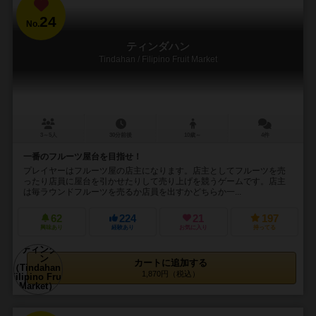
24
No.
ティンダハン
Tindahan / Filipino Fruit Market
3～5人
30分前後
10歳～
4件
一番のフルーツ屋台を目指せ！
プレイヤーはフルーツ屋の店主になります。店主としてフルーツを売
ったり店員に屋台を引かせたりして売り上げを競うゲームです。店主
は毎ラウンドフルーツを売るか店員を出すかどちらか一...
62
224
21
197
興味あり
経験あり
お気に入り
持ってる
カートに追加する
1,870円（税込）