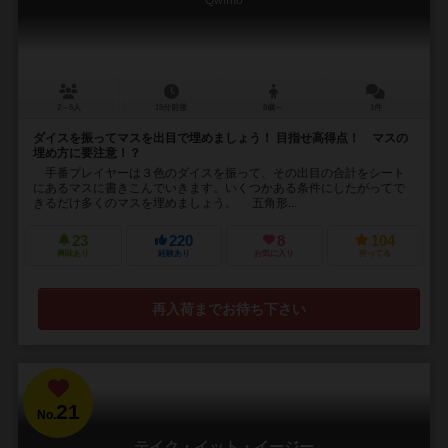
Qwinto
2～6人
15分前後
8歳～
1件
ダイスを振ってマスを出目で埋めましょう！ 目指せ高得点！ マスの
埋め方に要注意！？
手番プレイヤーは３色のダイスを振って、その出目の合計をシート
にあるマスに書きこんでいきます。いくつかある条件にしたがってで
きるだけ多くのマスを埋めましょう。 五角形...
23
220
8
104
興味あり
経験あり
お気に入り
持ってる
再入荷までお待ち下さい
21
No.
テイク・イット・イージー