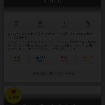
Null & Nichtig
3～5人
30分前後
8歳～
3件
ノンスートノントランプのトリックテイキング。（トリテといわな
い、とか言わない）
ノンスートノントランプのトリックテイキング。5色のカードを集める
が、トリックを取って集めたカードはどんどん新しいカードで上書き
されてしまう。強いランクのカードで勝っても、トリ...
43
238
39
119
興味あり
経験あり
お気に入り
持ってる
通販の取り扱いがありません
27
No.