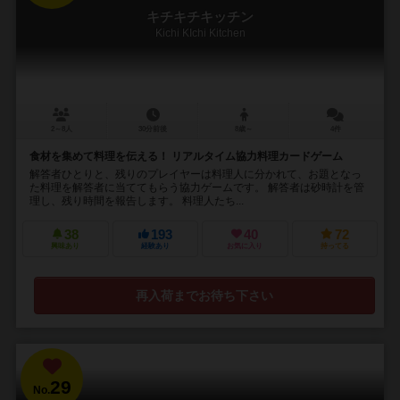
キチキチキッチン
Kichi KIchi Kitchen
2～8人
30分前後
8歳～
4件
食材を集めて料理を伝える！ リアルタイム協力料理カードゲーム
解答者ひとりと、残りのプレイヤーは料理人に分かれて、お題となっ
た料理を解答者に当ててもらう協力ゲームです。 解答者は砂時計を管
理し、残り時間を報告します。 料理人たち...
38
193
40
72
興味あり
経験あり
お気に入り
持ってる
再入荷までお待ち下さい
29
No.