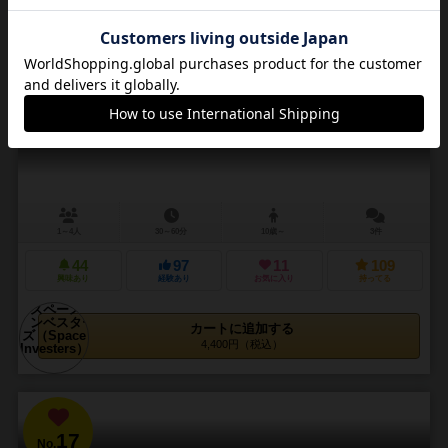
16
No.
スペースインベスターズ
Space Investers
1～4人
30～60分
10歳～
3件
44
97
11
109
興味あり
経験あり
お気に入り
持ってる
カートに追加する
4,400円（税込）
17
No.