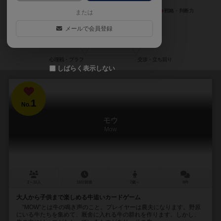
または
メールで会員登録
しばらく表示しない
1
No.
モウ
Mow
2～10人
15分前後
7歳～
8件
大人から子供まで楽しめる牛追いカードゲーム
“MOW”とは牛の鳴き声のこと。プレイヤーは農夫になります。野原
にいる牛たちを集めて、厩舎に入れる牛の群れを作ります。しかし、