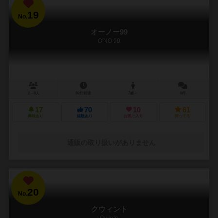
19
No.
オーノー99
O'NO 99
2～8人
30分前後
7歳～
6件
17
70
10
61
興味あり
経験あり
お気に入り
持ってる
通販の取り扱いがありません
20
No.
クウィント