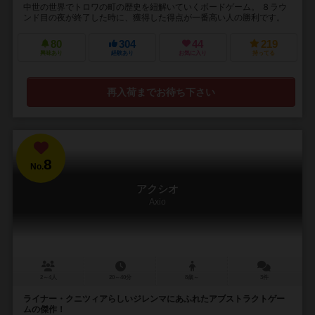
中世の世界でトロワの町の歴史を紐解いていくボードゲーム。 ８ラウ
ンド目の夜が終了した時に、獲得した得点が一番高い人の勝利です。
80
304
44
219
興味あり
経験あり
お気に入り
持ってる
再入荷までお待ち下さい
8
No.
アクシオ
Axio
2～4人
20～40分
8歳～
3件
ライナー・クニツィアらしいジレンマにあふれたアブストラクトゲー
ムの傑作！