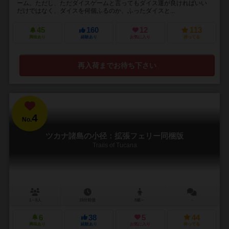
ーム。ただし、ただダイスゲームと言ってもダイス運が良ければいい
だけではなく、ダイスを何個ふるのか、ふったダイスと...
45
160
12
113
興味あり
経験あり
お気に入り
持ってる
再入荷までお待ち下さい
4
No.
ツカナ諸島の小径：拡張フェリー同梱版
Trails of Tucana
1～8人
15分前後
8歳～
－
6
38
5
44
興味あり
経験あり
お気に入り
持ってる