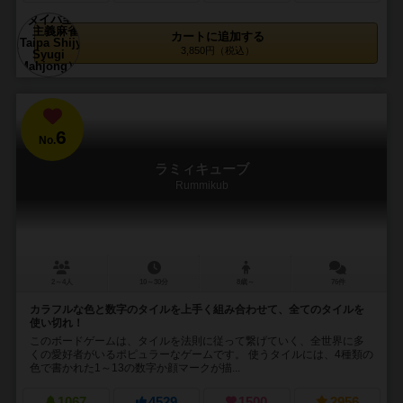
カートに追加する
3,850円（税込）
6
No.
ラミィキューブ
Rummikub
2～4人
10～30分
8歳～
76件
カラフルな色と数字のタイルを上手く組み合わせて、全てのタイルを
使い切れ！
このボードゲームは、タイルを法則に従って繋げていく、全世界に多
くの愛好者がいるポピュラーなゲームです。 使うタイルには、4種類の
色で書かれた1～13の数字か顔マークが描...
1067
4529
1500
2956