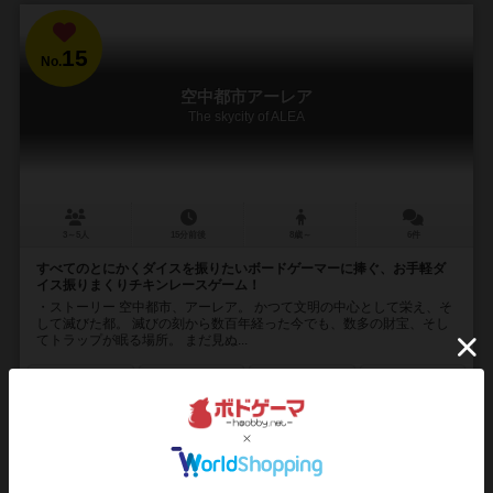
15
No.
空中都市アーレア
The skycity of ALEA
3～5人
15分前後
8歳～
6件
すべてのとにかくダイスを振りたいボードゲーマーに捧ぐ、お手軽ダ
イス振りまくりチキンレースゲーム！
・ストーリー 空中都市、アーレア。 かつて文明の中心として栄え、そ
して滅びた都。 滅びの刻から数百年経った今でも、数多の財宝、そし
てトラップが眠る場所。 まだ見ぬ...
124
167
28
142
興味あり
経験あり
お気に入り
持ってる
再入荷までお待ち下さい