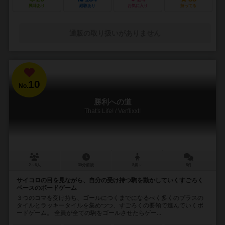
興味あり
経験あり
お気に入り
持ってる
通販の取り扱いがありません
10
No.
勝利への道
That's Life! / Verflixxt!
2～6人
30分前後
8歳～
8件
サイコロの目を見ながら、自分の受け持つ駒を動かしていくすごろく
ベースのボードゲーム
３つのコマを受け持ち、ゴールにつくまでになるべく多くのプラスの
タイルとラッキータイルを集めつつ、すごろくの要領で進んでいくボ
ードゲーム。 全員が全ての駒をゴールさせたらゲー...