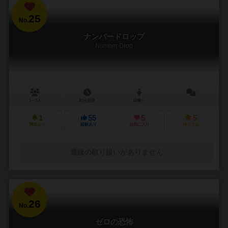
25
No.
ナンバードロップ
Number Drop
1～6人
20分前後
10歳～
－
1
55
5
5
興味あり
経験あり
お気に入り
持ってる
通販の取り扱いがありません
26
No.
ゼロの恐怖