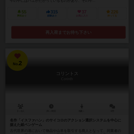
牛の中にはハエがたかっているものがあり、その牛...
55
315
37
226
興味あり
経験あり
お気に入り
持ってる
再入荷までお待ち下さい
2
No.
コリントス
Corinth
2～4人
20～30分
8歳～
6件
名作「イスファハン」のサイコロのアクション選択システムを中心に
据えた紙ペンゲーム
古代世界の港において物品や山羊を取引する商人となって、同業者の