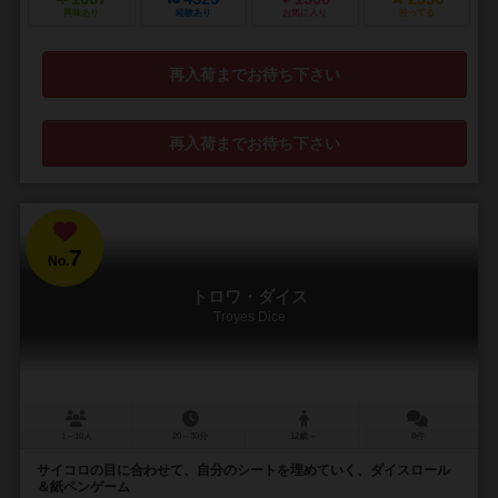
興味あり
経験あり
お気に入り
持ってる
再入荷までお待ち下さい
再入荷までお待ち下さい
7
No.
トロワ・ダイス
Troyes Dice
1～10人
20～30分
12歳～
8件
サイコロの目に合わせて、自分のシートを埋めていく、ダイスロール
＆紙ペンゲーム