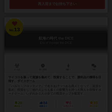
再入荷までお待ち下さい
13
No.
航海の時代 the DICE
Era of Voyage the DICE
2～5人
15～45分
8歳～
5件
サイコロを振って資源を集めて、投資することで、勝利点の獲得を目
指す、ダイスゲーム
「バルス・フロンティア」で名をあげつつある商人となって、資源を
集め、投資をし、他の人よりも多くの影響力を持つ大商人を目指すボ
ードゲーム。いずれか１人が全ての投資チップを配置す...
20
84
6
69
興味あり
経験あり
お気に入り
持ってる