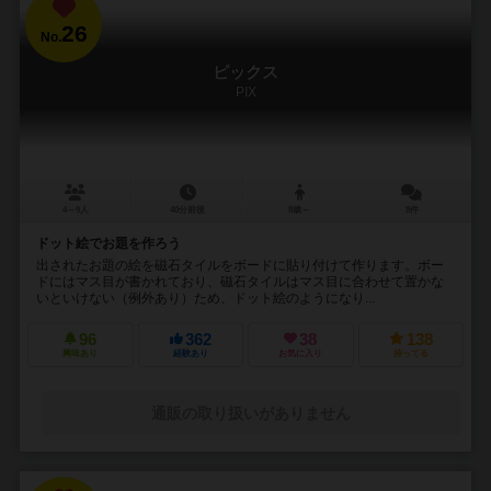
26
No.
ピックス
PIX
4～9人
40分前後
8歳～
8件
ドット絵でお題を作ろう
出されたお題の絵を磁石タイルをボードに貼り付けて作ります。ボー
ドにはマス目が書かれており、磁石タイルはマス目に合わせて置かな
いといけない（例外あり）ため、ドット絵のようになり...
96
362
38
138
興味あり
経験あり
お気に入り
持ってる
通販の取り扱いがありません