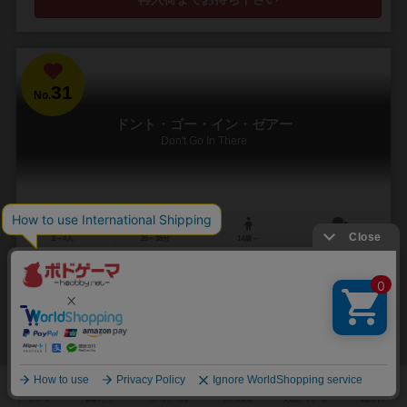
31
No.
ドント・ゴー・イン・ゼアー
Don't Go In There
2～4人
25～35分
14歳～
1件
13
52
9
20
興味あり
経験あり
お気に入り
持ってる
通販の取り扱いがありません