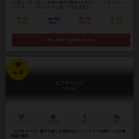
って誰より早く拾い、村祭の儀式の勝者を目指す・・・と言うストー
リーです。 一定のルールに従って潜水深度を...
230
680
108
432
興味あり
経験あり
お気に入り
持ってる
再入荷までお待ち下さい
3
No.
ピクチャーズ
Pictures
3～5人
20～30分
8歳～
33件
「ピクチャーズ」親子で楽しむ表現力ゲーム！ドイツ年間ゲーム大賞
受賞の傑作