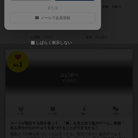
または
メールで会員登録
しばらく表示しない
1
No.
ユビボー
YUBIBO
2～8人
5～10分
6歳～
12件
カードが指定する指を使って、「棒」を支え合う協力ゲーム。家族・
友人同士の心のキョリを近づけることができるかも！
複数人での体を使った（とは言っても、指先ですが）協力ゲームで