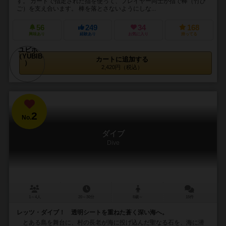
す。 カードで指定された指を使って、プレイヤー同士が指で棒（竹ひ
ご）を支え合います。 棒を落とさないようにしな...
56
249
34
168
興味あり
経験あり
お気に入り
持ってる
カートに追加する
2,420円（税込）
2
No.
ダイブ
Dive
1～4人
20～30分
8歳～
15件
レッツ・ダイブ！ 透明シートを重ねた蒼く深い海へ。
とある島を舞台に、村の長老が海に投げ込んだ聖なる石を、海に潜