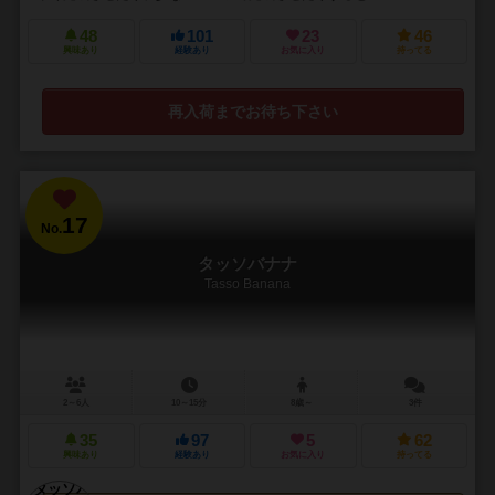
48
101
23
46
興味あり
経験あり
お気に入り
持ってる
再入荷までお待ち下さい
17
No.
タッソバナナ
Tasso Banana
2～6人
10～15分
8歳～
3件
35
97
5
62
興味あり
経験あり
お気に入り
持ってる