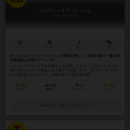
24
No.
フェアリーオブパフューム
Fairy of Perfume
2～4人
20～40分
6歳～
5件
ボトルピルディング×アクションの要素が新しい、妖精の国で一番の香
水調合師を目指すゲームです。
パックビルディングでは布袋などを使用しますが、このゲームでは布
袋の代わりにガラス瓶を１人１個ずつ使用します。 各プレイヤーは年
に１度開催されるという、妖精の国で１番の香水調...
132
206
47
158
興味あり
経験あり
お気に入り
持ってる
通販の取り扱いがありません