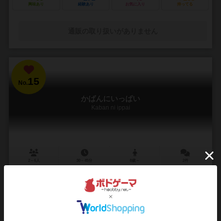
興味あり
経験あり
お気に入り
持ってる
通販の取り扱いがありません
15
No.
かばんにいっぱい
Kaban ni ippai
2～6人
30～45分
8歳～
2件
可愛いけど悩ましいおさんぽドラフト。森のめぐみを拾って買って集
めよう。
モリカワの森に住むどうぶつになって、冬ごもりのために森のめぐみ
タイルを小道で拾ったり、森の奥のくまストアで買いものをして、か
ばんにいっぱい集めよう☆一番のかばんの中身を作れた...