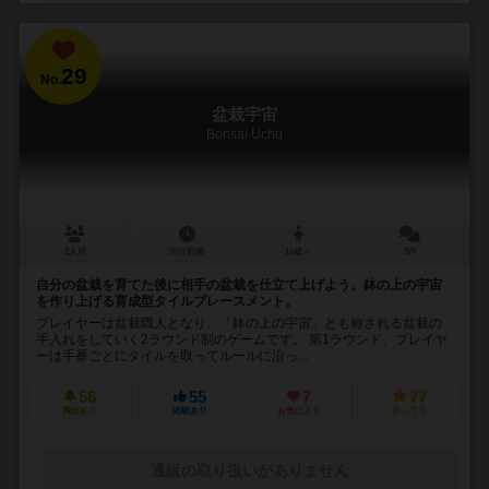
29
No.
盆栽宇宙
Bonsai Uchu
2人用
30分前後
14歳～
3件
自分の盆栽を育てた後に相手の盆栽を仕立て上げよう。鉢の上の宇宙
を作り上げる育成型タイルプレースメント。
プレイヤーは盆栽職人となり、「鉢の上の宇宙」とも称される盆栽の
手入れをしていく2ラウンド制のゲームです。 第1ラウンド、プレイヤ
ーは手番ごとにタイルを取ってルールに沿っ...
56
55
7
77
興味あり
経験あり
お気に入り
持ってる
通販の取り扱いがありません