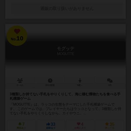
通販の取り扱いがありません
10
No.
モグッテ
MOGUTTE
2～4人
20分前後
8歳～
2件
3種類しか持てない手札をやりくりして、海に棲む獲物たちを食べる手
札構築ゲーム
『MOGUTTE』は、ラッコの生態をテーマにした手札構築ゲームで
す。 このゲームでは、プレイヤーたちはラッコとなって、3種類しか持
てない手札をやりくりしながら、カイやウニ、...
7
33
4
35
興味あり
経験あり
お気に入り
持ってる