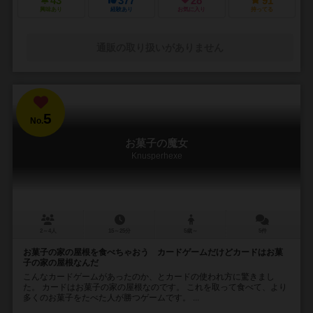
43
377
28
91
興味あり
経験あり
お気に入り
持ってる
通販の取り扱いがありません
5
No.
お菓子の魔女
Knusperhexe
2～4人
15～25分
5歳～
5件
お菓子の家の屋根を食べちゃおう カードゲームだけどカードはお菓
子の家の屋根なんだ
こんなカードゲームがあったのか、とカードの使われ方に驚きまし
た。 カードはお菓子の家の屋根なのです。 これを取って食べて、より
多くのお菓子をたべた人が勝つゲームです。 ...