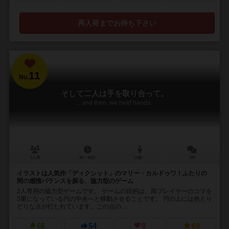
再入荷までお待ち下さい
11
No.
そして二人は手を取り合って。
...and then. we held hands.
2人用
30～45分
12歳～
3件
イラストは人気作「ディクシット」のマリー・カルドゥワ！ふたりの
間の感情バランスを探る、協力型のゲーム
2人専用の協力型ゲームです。 ゲームの目的は、両プレイヤーのコマを
3重になっている円の中央へと移動させることです。 円の上には色とり
どりな点が打たれています。この点の...
66
54
8
69