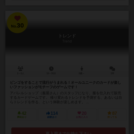
30
No.
トレンド
Trend
2～5人
15～30分
8歳～
3件
ビンゴをすることで流行がうまれる！オールユニークのカードが楽し
いファッションがモチーフのゲームです！
アパレルショップ（服屋さん）のスタッフになり、服を仕入れて販売
するカードゲームです。 移り変わるトレンドを予測する、あるいは自
らトレンドを作る、という体験が楽しめます。 ...
42
114
20
87
興味あり
経験あり
お気に入り
持ってる
再入荷までお待ち下さい