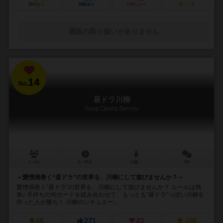
興味あり
経験あり
お気に入り
持ってる
通販の取り扱いがありません
14
No.
昼ドラ川柳
Soap Opera Senryu
3～6人
5～20分
12歳～
5件
～愛憎渦巻く“昼ドラ”の世界を、川柳にして遊びませんか？～
愛憎渦巻く“昼ドラ”の世界を、川柳にして遊びませんか？ ルールは簡
単♪ 手持ちの句カードを組み合わせて、もっとも”昼ドラ”っぽい川柳を
作った人が勝ち！ 川柳のシチュエー...
65
271
43
108