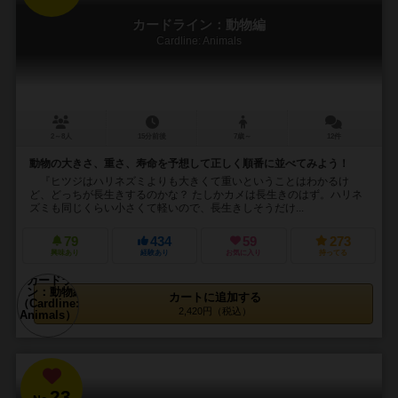
カードライン：動物編
Cardline: Animals
2～8人
15分前後
7歳～
12件
動物の大きさ、重さ、寿命を予想して正しく順番に並べてみよう！
『ヒツジはハリネズミよりも大きくて重いということはわかるけ
ど、どっちが長生きするのかな？ たしかカメは長生きのはず。ハリネ
ズミも同じくらい小さくて軽いので、長生きしそうだけ...
79
434
59
273
興味あり
経験あり
お気に入り
持ってる
カートに追加する
2,420円（税込）
23