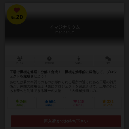
20
No.
イマジナリウム
Imaginarium
2～5人
90分前後
14歳～
9件
工場で機械を修理！分解！合成！ 機械を効率的に稼働して、プロジ
ェクトを完成させよう！
あなたは夢の本質そのものが形作られる場所の近くにある工場の雑用
係だ。仲間の雑用係より先にプロジェクトを完成させて、工場の外に
ある夢へと到達できる唯一の人物――「大機械技師」の...
246
564
118
321
興味あり
経験あり
お気に入り
持ってる
再入荷までお待ち下さい