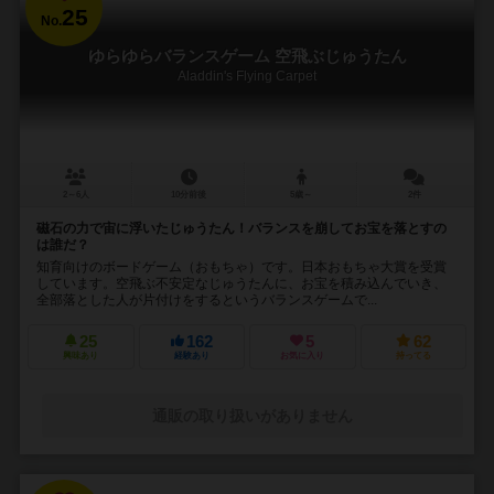
25
No.
ゆらゆらバランスゲーム 空飛ぶじゅうたん
Aladdin's Flying Carpet
2～6人
10分前後
5歳～
2件
磁石の力で宙に浮いたじゅうたん！バランスを崩してお宝を落とすの
は誰だ？
知育向けのボードゲーム（おもちゃ）です。日本おもちゃ大賞を受賞
しています。空飛ぶ不安定なじゅうたんに、お宝を積み込んでいき、
全部落とした人が片付けをするというバランスゲームで...
25
162
5
62
興味あり
経験あり
お気に入り
持ってる
通販の取り扱いがありません