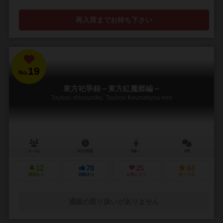
再入荷までお待ち下さい
19
No.
東方祀爭録～東方紅魔郷編～
Touhou shisouroku: Touhou Koumakyou-hen
2～4人
30分前後
8歳～
2件
12
78
25
84
興味あり
経験あり
お気に入り
持ってる
通販の取り扱いがありません