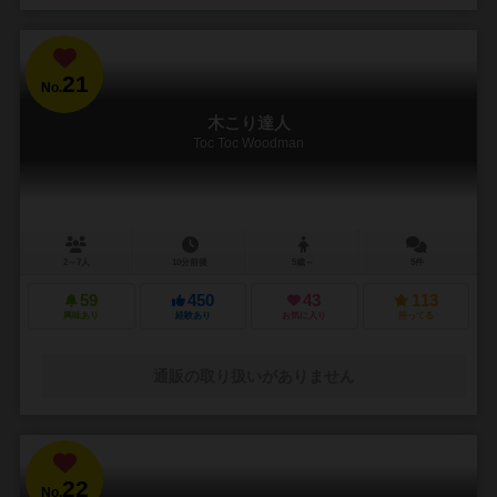
21
No.
木こり達人
Toc Toc Woodman
2～7人
10分前後
5歳～
5件
59
450
43
113
興味あり
経験あり
お気に入り
持ってる
通販の取り扱いがありません
22
No.