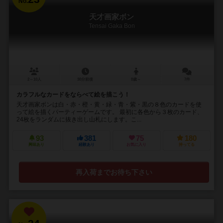
No.
天才画家ボン
Tensai Gaka Bon
2～10人
30分前後
8歳～
7件
カラフルなカードをならべて絵を描こう！
天才画家ボンは白・赤・橙・黄・緑・青・紫・黒の８色のカードを使
って絵を描くパーティーゲームです。 最初に各色から３枚のカード、
24枚をランダムに抜き出し山札にします。こ...
93
381
75
180
興味あり
経験あり
お気に入り
持ってる
再入荷までお待ち下さい