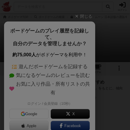
ログイン
閉じる
ボドゲーマTOP
ボードゲームの検索
キャッチ・ザ・ムーン 日本語版の通販/商
ボードゲームのプレイ履歴を記録し
て、
キャッチ・ザ・ムーン
自分のデータを管理しませんか？
次のおすすめボードゲーム
約75,000人
がボドゲーマを利用中！
遊んだボードゲームを記録する
15
1
20
189
トップ
画像
動画
レビュー
カフェ
気になるゲームのレビューを読む
『キャッチ・ザ・ムーン』が好きな方へのおすすめ
お気に入り作品・所有リストの共
このゲームのトップページで投票された「プレイ感の評価」をもとに、傾向
有
が近いボードゲームをランキング形式で紹介します。
※リストには一定の投票数がある作品のみを表示しています
ログイン / 会員登録（10秒）
Google
X
Apple
Facebook