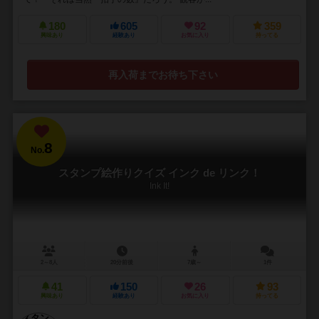
180
605
92
359
興味あり
経験あり
お気に入り
持ってる
再入荷までお待ち下さい
8
No.
スタンプ絵作りクイズ インク de リンク！
Ink It!
2～8人
20分前後
7歳～
1件
41
150
26
93
興味あり
経験あり
お気に入り
持ってる