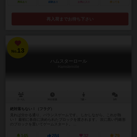
興味あり
経験あり
お気に入り
持ってる
再入荷までお待ち下さい
13
No.
ハムスターロール
Hamsterrolle
2～4人
30分前後
7歳～
5件
絶対落ちない！（フラグ）
見れば分かる通り、バランスゲームです。 しかしながら、これが熱
い！ 最初に各自に決められたブロックを渡されます。 次に黒い円錐形
のブロックを置いてゲームスタート。 ...
145
284
32
79