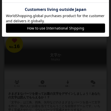
78
106
21
84
興味あり
経験あり
お気に入り
持ってる
カートに追加する
6,600円（税込）
16
No.
文字か
Mojika
3～4人
30分前後
6歳～
3件
さまざまなパーツを使ってお題の文字をデザインしましょう！あなた
の文字は読んでもらえるか！？
「文字か」は三角、四角、矢印などのさまざまなパーツを並べて文字
を作り、他の人にお題を当ててもらうことを目指すゲームです。いち
早く完成させたり、少ないパーツで完成させたりすると...