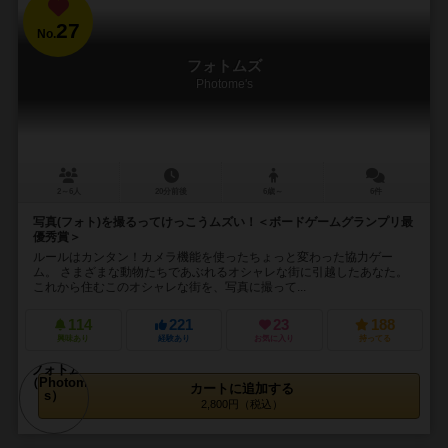
27
No.
フォトムズ
Photome's
2～6人
20分前後
6歳～
6件
写真(フォト)を撮るってけっこうムズい！＜ボードゲームグランプリ最
優秀賞＞
ルールはカンタン！カメラ機能を使ったちょっと変わった協力ゲー
ム。 さまざまな動物たちであぶれるオシャレな街に引越したあなた。
これから住むこのオシャレな街を、写真に撮って...
114
221
23
188
興味あり
経験あり
お気に入り
持ってる
カートに追加する
2,800円（税込）