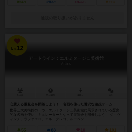
興味あり
経験あり
お気に入り
持ってる
通販の取り扱いがありません
12
No.
アートライン：エルミタージュ美術館
Artline
2～6人
20～30分
8歳～
4件
心震える展覧会を開催しよう！ 名画を使った贅沢な連想ゲーム！
世界三大美術館の一つ、エルミタージュ美術館に展示されている歴史
的な名画を使い、キュレーターとなって展覧会を開催しよう！ ダ・ヴ
ィンチ、ラファエロ、エル・グレコ、ルーベン...
55
88
10
101