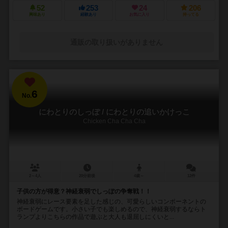
52
253
24
206
興味あり
経験あり
お気に入り
持ってる
通販の取り扱いがありません
6
No.
にわとりのしっぽ / にわとりの追いかけっこ
Chicken Cha Cha Cha
2～4人
20分前後
4歳～
12件
子供の方が得意？神経衰弱でしっぽの争奪戦！！
神経衰弱にレース要素を足した感じの、可愛らしいコンポーネントの
ボードゲームです。小さい子でも楽しめるので、神経衰弱するならト
ランプよりこちらの作品で遊ぶと大人も退屈しにくいと...