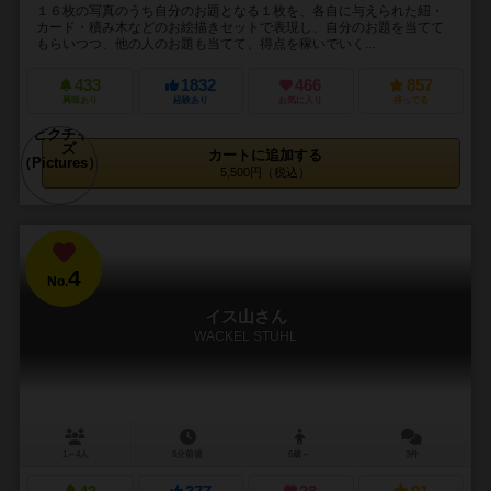
１６枚の写真のうち自分のお題となる１枚を、各自に与えられた紐・
カード・積み木などのお絵描きセットで表現し、自分のお題を当てて
もらいつつ、他の人のお題も当てて、得点を稼いでいく...
433
1832
466
857
興味あり
経験あり
お気に入り
持ってる
カートに追加する
5,500円（税込）
4
No.
イス山さん
WACKEL STUHL
1～4人
5分前後
6歳～
3件