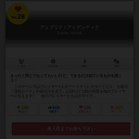
28
No.
デュプリク / アイデンティク
Duplik / Identik
3～10人
45分前後
12歳～
13件
まったく同じでなくてもいいけど、できるだけ似ているものを描こ
う！
このゲームではプレイヤー1人がアートディレクターとなり、お題の
『場面カード』の絵だけを見て、口頭だけで絵の内容を他のプレイヤ
ーに伝えます。 他のプレイヤーたちはデザイナ...
196
606
100
405
興味あり
経験あり
お気に入り
持ってる
再入荷までお待ち下さい