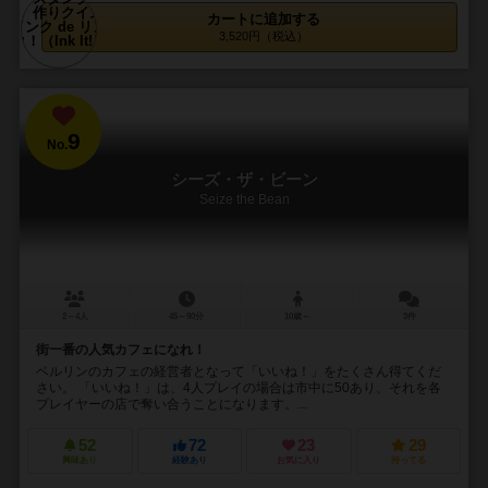
カートに追加する
3,520円（税込）
9
No.
シーズ・ザ・ビーン
Seize the Bean
2～4人
45～90分
10歳～
3件
街一番の人気カフェになれ！
ベルリンのカフェの経営者となって「いいね！」をたくさん得てくだ
さい。 「いいね！」は、4人プレイの場合は市中に50あり、それを各
プレイヤーの店で奪い合うことになります。...
52
72
23
29
興味あり
経験あり
お気に入り
持ってる