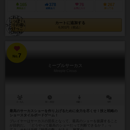
165
378
76
267
興味あり
経験あり
お気に入り
持ってる
カートに追加する
6,001円（税込）
7
No.
ミープルサーカス
Meeple Circus
2～5人
30～45分
8歳～
9件
最高のサーカスショーを作り上げるために全力を尽くせ！技と戦略の
ショースタイルボードゲーム！
プレイヤーはサーカスの団長となって、最高のショーを披露すること
が目的だ。 「どうやって最高のショーだって判断できるか？」っ
て？ それは当然『拍手の数』だろう。 観客が...