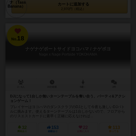
カートに追加する
2,970円（税込）
18
No.
ナゲナゲポートサイドヨコハマ / ナゲポヨ
Nage x Nage Portside YOKOHAMA
2～6人
15分前後
8歳～
2件
DJになって1台しか無いターンテーブルを奪い合う、パーティ&アクシ
ョンゲーム！
プレイヤーはヨコハマのダンスクラブのDJとして今夜も激しいDJバト
ルに挑みます。使えるターンテーブルは1台しかないので、フロアから
のリスエストカードに素早く正確に応えなければ...
32
153
22
113
興味あり
経験あり
お気に入り
持ってる